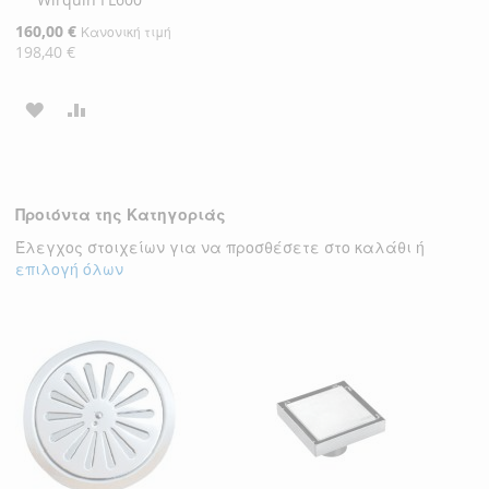
Ειδική
160,00 €
Κανονική τιμή
Τιμή
198,40 €
ΠΡΟΣΘΉΚΗ
ΠΡΟΣΘΉΚΗ
ΣΤΗ
ΓΙΑ
ΛΊΣΤΑ
ΣΎΓΚΡΙΣΗ
Προιόντα της Κατηγοριάς
ΕΠΙΘΥΜΙΏΝ
Έλεγχος στοιχείων για να προσθέσετε στο καλάθι ή
επιλογή όλων