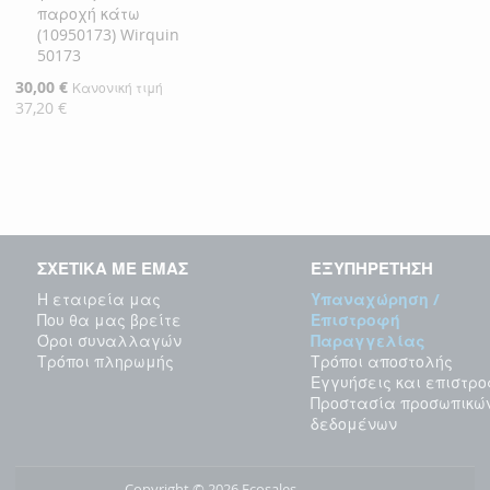
παροχή κάτω
Καλάθι
(10950173) Wirquin
50173
Ειδική
30,00 €
Κανονική τιμή
Τιμή
37,20 €
ΣΧΕΤΙΚΑ ΜΕ ΕΜΑΣ
ΕΞΥΠΗΡΕΤΗΣΗ
Η εταιρεία μας
Υπαναχώρηση /
Που θα μας βρείτε
Επιστροφή
Όροι συναλλαγών
Παραγγελίας
Τρόποι πληρωμής
Τρόποι αποστολής
Εγγυήσεις και επιστρ
Προστασία προσωπικώ
δεδομένων
Copyright © 2026 Ecosales