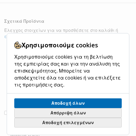
Σχετικά Προϊόντα
Έλεγχος στοιχείων για να προσθέσετε στο καλάθι ή
επιλογή όλων
Χρησιμοποιούμε cookies
Χρησιμοποιούμε cookies για τη βελτίωση
της εμπειρίας σας και για την ανάλυση της
επισκεψιμότητας. Μπορείτε να
αποδεχτείτε όλα τα cookies ή να επιλέξετε
τις προτιμήσεις σας.
Αποδοχή όλων
Επιδαπέδιο
Προσθήκη
Απόρριψη όλων
Κανάλι
στο
Αποδοχή επιλεγμένων
Ντουζιέρας Flat
Καλάθι
Linear 60cm,
Wirquin FL600