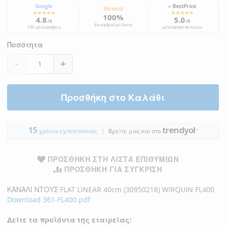
Google
●
BestPrice
Skroutz
★★★★★
★★★★★
100%
4.8
5.0
/5
/5
θα αγόραζαν ξανά
109 αξιολογήσεις
αξιολόγηση πελατών
Ποσότητα
-
+
Προσθήκη στο Καλάθι
trendyol
15
|
●
χρόνια εμπιστοσύνης
Βρείτε μας και στο
ΠΡΟΣΘΉΚΗ ΣΤΗ ΛΊΣΤΑ ΕΠΙΘΥΜΙΏΝ
ΠΡΟΣΘΉΚΗ ΓΙΑ ΣΎΓΚΡΙΣΗ
ΚΑΝΑΛΙ ΝΤΟΥΣ FLAT LINEAR 40cm (30950218) WIRQUIN FL400
Download 361-FL400.pdf
Δείτε τα προϊόντα της εταιρείας: