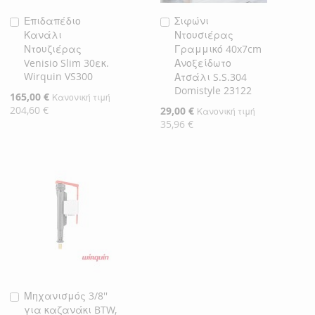
Επιδαπέδιο
Σιφώνι
Προσθήκη
Προσθήκη
Κανάλι
Ντουσιέρας
στο
στο
Ντουζιέρας
Γραμμικό 40x7cm
Καλάθι
Καλάθι
Venisio Slim 30εκ.
Ανοξείδωτο
Wirquin VS300
Ατσάλι S.S.304
Domistyle 23122
Ειδική
165,00 €
Κανονική τιμή
Τιμή
204,60 €
Ειδική
29,00 €
Κανονική τιμή
Τιμή
35,96 €
Μηχανισμός 3/8''
Προσθήκη
για καζανάκι BTW,
στο