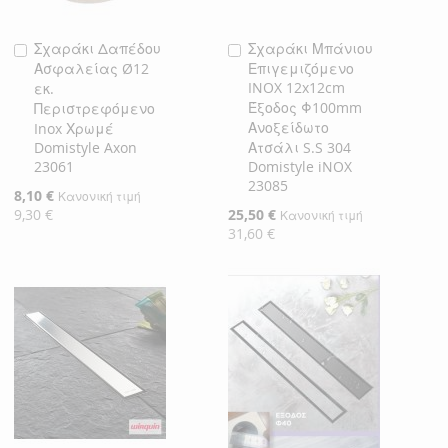
Σχαράκι Δαπέδου
Σχαράκι Μπάνιου
Προσθήκη
Προσθήκη
Ασφαλείας Ø12
Επιγεμιζόμενο
στο
στο
INOX 12x12cm
εκ.
Καλάθι
Καλάθι
Έξοδος Φ100mm
Περιστρεφόμενο
Ανοξείδωτο
Inox Χρωμέ
Domistyle Axon
Ατσάλι S.S 304
23061
Domistyle iNOX
23085
Ειδική
8,10 €
Κανονική τιμή
Τιμή
9,30 €
Ειδική
25,50 €
Κανονική τιμή
Τιμή
31,60 €