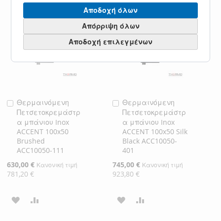
ΣΤΗ
ΓΙΑ
ΣΤΗ
ΓΙΑ
Αποδοχή όλων
ΛΊΣΤΑ
ΣΎΓΚΡΙΣΗ
ΛΊΣΤΑ
ΣΎΓΚΡΙΣΗ
Απόρριψη όλων
Αποδοχή επιλεγμένων
ΕΠΙΘΥΜΙΏΝ
ΕΠΙΘΥΜΙΏΝ
Θερμαινόμενη
Θερμαινόμενη
Προσθήκη
Προσθήκη
Πετσετοκρεμάστρ
Πετσετοκρεμάστρ
στο
στο
α μπάνιου Inox
α μπάνιου Inox
Καλάθι
Καλάθι
ACCENT 100x50
ACCENT 100x50 Silk
Brushed
Black ACC10050-
ACC10050-111
401
Ειδική
630,00 €
Ειδική
745,00 €
Κανονική τιμή
Κανονική τιμή
Τιμή
Τιμή
781,20 €
923,80 €
ΠΡΟΣΘΉΚΗ
ΠΡΟΣΘΉΚΗ
ΠΡΟΣΘΉΚΗ
ΠΡΟΣΘΉΚΗ
ΣΤΗ
ΓΙΑ
ΣΤΗ
ΓΙΑ