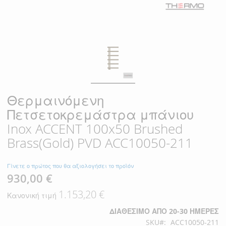
Θερμαινόμενη
Πετσετοκρεμάστρα μπάνιου
Inox ACCENT 100x50 Brushed
Brass(Gold) PVD ACC10050-211
Γίνετε ο πρώτος που θα αξιολογήσει το προϊόν
930,00 €
Ειδική
Τιμή
1.153,20 €
Κανονική τιμή
ΔΙΑΘΈΣΙΜΟ ΑΠΌ 20-30 ΗΜΈΡΕΣ
SKU
ACC10050-211