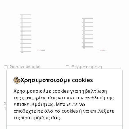
Θερμαινόμενη
Θερμαινόμενη
Προσθήκη
Προσθήκη
Πετσετοκρεμάστρ
Πετσετοκρεμάστρ
στο
στο
α μπάνιου Inox
α μπάνιου Inox
Καλάθι
Καλάθι
Χρησιμοποιούμε cookies
ACCENT 176x50
ACCENT 138x50
Brushed
Brushed
Χρησιμοποιούμε cookies για τη βελτίωση
ACC17650-111
ACC13850-111
της εμπειρίας σας και για την ανάλυση της
Ειδική
960,00 €
Ειδική
790,00 €
Κανονική τιμή
Κανονική τιμή
επισκεψιμότητας. Μπορείτε να
Τιμή
Τιμή
1.190,40 €
979,60 €
αποδεχτείτε όλα τα cookies ή να επιλέξετε
τις προτιμήσεις σας.
ΠΡΟΣΘΉΚΗ
ΠΡΟΣΘΉΚΗ
ΠΡΟΣΘΉΚΗ
ΠΡΟΣΘΉΚΗ