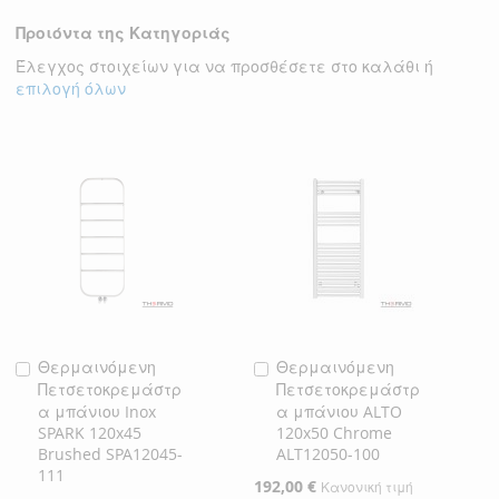
ΛΊΣΤΑ
ΣΎΓΚΡΙΣΗ
Προιόντα της Κατηγοριάς
ΕΠΙΘΥΜΙΏΝ
Έλεγχος στοιχείων για να προσθέσετε στο καλάθι ή
επιλογή όλων
Θερμαινόμενη
Θερμαινόμενη
Προσθήκη
Προσθήκη
Πετσετοκρεμάστρ
Πετσετοκρεμάστρ
στο
στο
α μπάνιου Inox
α μπάνιου ALTO
Καλάθι
Καλάθι
SPARK 120x45
120x50 Chrome
Brushed SPA12045-
ALT12050-100
111
Ειδική
192,00 €
Κανονική τιμή