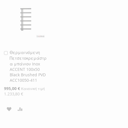
ΛΊΣΤΑ
ΣΎΓΚΡΙΣΗ
ΛΊΣΤΑ
ΣΎΓΚΡΙΣΗ
ΕΠΙΘΥΜΙΏΝ
ΕΠΙΘΥΜΙΏΝ
Θερμαινόμενη
Προσθήκη
Πετσετοκρεμάστρ
στο
α μπάνιου Inox
Καλάθι
ACCENT 100x50
Black Brushed PVD
ACC10050-411
Ειδική
995,00 €
Κανονική τιμή
Τιμή
1.233,80 €
ΠΡΟΣΘΉΚΗ
ΠΡΟΣΘΉΚΗ
ΣΤΗ
ΓΙΑ