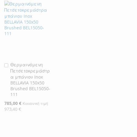
Θερμαινόμενη
Προσθήκη
Πετσετοκρεμάστρ
στο
α μπάνιου Inox
Καλάθι
BELLAVIA 150x50
Brushed BEL15050-
111
Ειδική
785,00 €
Κανονική τιμή
Τιμή
973,40 €