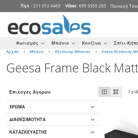
Τηλ
: 211 012 4463
Viber
: 699 5355 283
Παναγή Τσα
Μετάβαση
στο
περιεχόμενο
Φωτισμός
Μπάνιο
Κουζίνα
Σπίτι-Κήπ
Αρχική
Μπάνιο
Αξεσουάρ Μπάνιου
Geesa Αξεσουάρ Μ
Geesa Frame Black Mat
Προβολή
Πλέγμα
Λίστα
7
εί
Επιλογές Αγορών
ως
ΧΡΏΜΑ
ΔΙΑΘΕΣΙΜΌΤΗΤΑ
ΚΑΤΑΣΚΕΥΑΣΤΉΣ