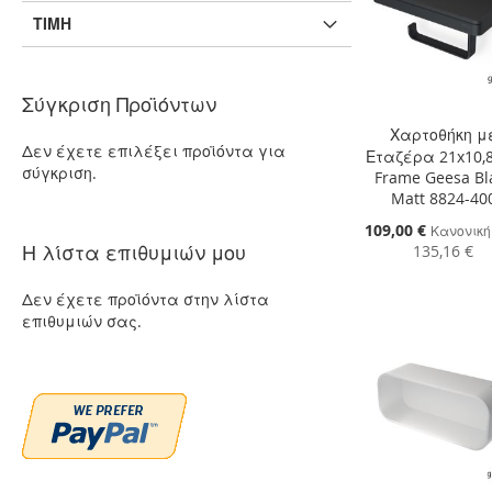
ΤΙΜΉ
Σύγκριση Προϊόντων
Χαρτοθήκη μ
Δεν έχετε επιλέξει προϊόντα για
Εταζέρα 21x10,8
σύγκριση.
Frame Geesa Bl
Matt 8824-40
Ειδική
109,00 €
Κανονική
Τιμή
Η λίστα επιθυμιών μου
135,16 €
Προσθήκη στο Κ
Δεν έχετε προϊόντα στην λίστα
επιθυμιών σας.
ΠΡΟΣΘΉΚΗ
ΣΤΗ
ΠΡΟΣΘΉΚΗ
ΛΊΣΤΑ
ΓΙΑ
ΕΠΙΘΥΜΙΏΝ
ΣΎΓΚΡΙΣΗ