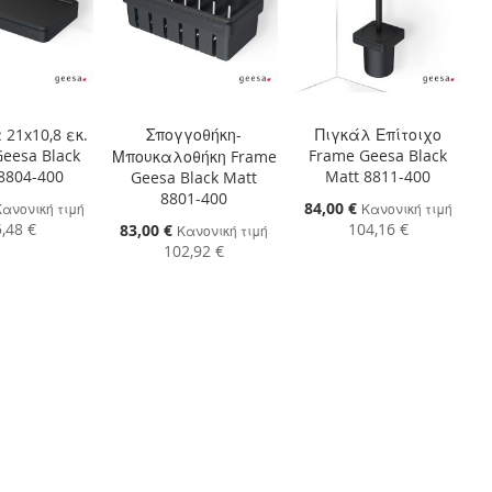
21x10,8 εκ.
Σπογγοθήκη-
Πιγκάλ Επίτοιχο
eesa Black
Frame Geesa Black
Μπουκαλοθήκη Frame
8804-400
Matt 8811-400
Geesa Black Matt
8801-400
Ειδική
84,00 €
Κανονική τιμή
Κανονική τιμή
Τιμή
,48 €
104,16 €
Ειδική
83,00 €
Κανονική τιμή
Τιμή
102,92 €
η στο Καλάθι
Προσθήκη στο Καλάθι
Προσθήκη στο Καλάθι
ΘΉΚΗ
ΠΡΟΣΘΉΚΗ
ΠΡΟΣΘΉΚΗ
ΘΉΚΗ
ΣΤΗ
ΠΡΟΣΘΉΚΗ
ΣΤΗ
ΠΡΟΣΘΉΚΗ
ΛΊΣΤΑ
ΓΙΑ
ΛΊΣΤΑ
ΓΙΑ
ΜΙΏΝ
ΙΣΗ
ΕΠΙΘΥΜΙΏΝ
ΣΎΓΚΡΙΣΗ
ΕΠΙΘΥΜΙΏΝ
ΣΎΓΚΡΙΣΗ