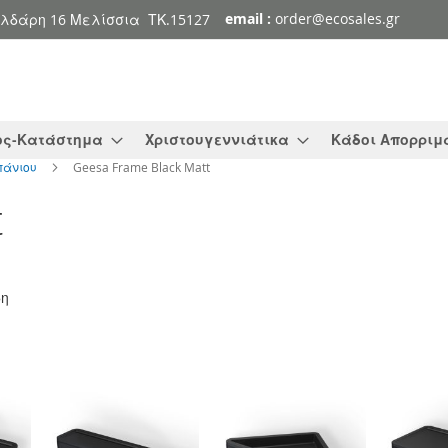
email :
order@ecosales.gr
λδάρη 16 Μελίσσια ΤΚ.15127
ος-Κατάστημα
Χριστουγεννιάτικα
Κάδοι Απορριμ
πάνιου
Geesa Frame Black Matt
t
δη