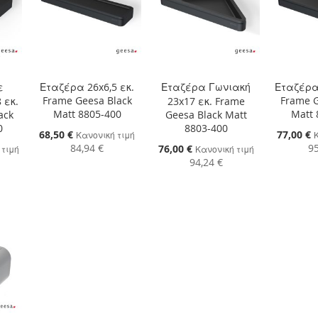
ε
Εταζέρα 26x6,5 εκ.
Εταζέρα Γωνιακή
Εταζέρα 
Frame Geesa Black
Frame G
 εκ.
23x17 εκ. Frame
Matt 8805-400
Matt 
ack
Geesa Black Matt
0
8803-400
Ειδική
68,50 €
Ειδική
77,00 €
Κανονική τιμή
Τιμή
Τιμή
84,94 €
95
Ειδική
76,00 €
 τιμή
Κανονική τιμή
Τιμή
94,24 €
Προσθήκη στο Καλάθι
Προσθήκ
αλάθι
Προσθήκη στο Καλάθι
ΠΡΟΣΘΉΚΗ
ΠΡΟΣ
ΠΡΟΣΘΉΚΗ
ΣΤΗ
ΠΡΟΣΘΉΚΗ
ΣΤΗ
ΠΡΟΣ
ΣΤΗ
ΠΡΟΣΘΉΚΗ
ΛΊΣΤΑ
ΓΙΑ
ΛΊΣΤΑ
ΓΙΑ
ΛΊΣΤΑ
ΓΙΑ
ΕΠΙΘΥΜΙΏΝ
ΣΎΓΚΡΙΣΗ
ΕΠΙΘΥ
ΣΎΓΚΡ
ΕΠΙΘΥΜΙΏΝ
ΣΎΓΚΡΙΣΗ