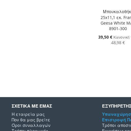
Μπουκαλοθήκ
25x11,1 εκ. Fr
Geesa White M
8901-300
Ειδική
39,50 €
Κανονική 
Τιμή
48,98 €
Προσθήκη στο Κ
ΠΡΟΣΘΉΚΗ
ΣΤΗ
ΠΡΟΣΘΉΚΗ
ΛΊΣΤΑ
ΓΙΑ
ΕΠΙΘΥΜΙΏΝ
ΣΎΓΚΡΙΣΗ
ΣΧΕΤΙΚΑ ΜΕ ΕΜΑΣ
ΕΞΥΠΗΡΕΤΗ
Η εταιρεία μας
Υπαναχώρησ
Που θα μας βρείτε
Επιστροφή 
Όροι συναλλαγών
Τρόποι αποστ
Τρόποι πληρωμής
Εγγυήσεις κα