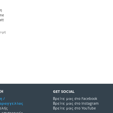
η
ame
att
τιμή
αλάθι
ΣΗ
GET SOCIAL
η /
Βρείτε μας στο Facebook
Παραγγελίας
Βρείτε μας στο Instagram
ολής
Βρείτε μας στο YouTube
ι επιστροφές