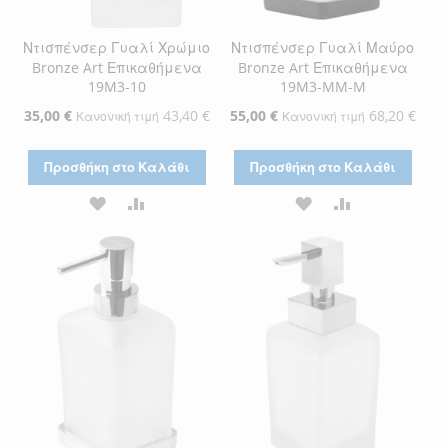
Ντισπένσερ Γυαλί Χρώμιο
Ντισπένσερ Γυαλί Μαύρο
Bronze Art Επικαθήμενα
Bronze Art Επικαθήμενα
19M3-10
19M3-MM-M
Ειδική
35,00 €
43,40 €
Ειδική
55,00 €
68,20 €
Κανονική τιμή
Κανονική τιμή
Τιμή
Τιμή
Προσθήκη στο Καλάθι
Προσθήκη στο Καλάθι
ΠΡΟΣΘΉΚΗ
ΠΡΟΣΘΉΚΗ
ΠΡΟΣΘΉΚΗ
ΠΡΟΣΘΉΚΗ
ΣΤΗ
ΓΙΑ
ΣΤΗ
ΓΙΑ
ΛΊΣΤΑ
ΣΎΓΚΡΙΣΗ
ΛΊΣΤΑ
ΣΎΓΚΡΙΣΗ
ΕΠΙΘΥΜΙΏΝ
ΕΠΙΘΥΜΙΏΝ