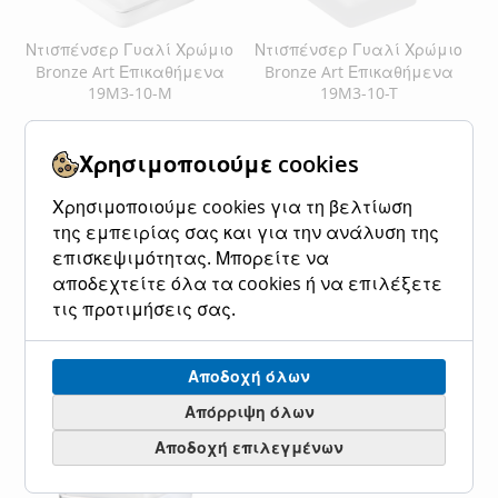
Ντισπένσερ Γυαλί Χρώμιο
Ντισπένσερ Γυαλί Χρώμιο
Bronze Art Επικαθήμενα
Bronze Art Επικαθήμενα
19M3-10-M
19M3-10-T
Ειδική
45,00 €
55,80 €
Ειδική
65,00 €
80,60 €
Κανονική τιμή
Κανονική τιμή
Τιμή
Τιμή
Χρησιμοποιούμε cookies
Προσθήκη στο Καλάθι
Προσθήκη στο Καλάθι
Χρησιμοποιούμε cookies για τη βελτίωση
ΠΡΟΣΘΉΚΗ
ΠΡΟΣΘΉΚΗ
ΠΡΟΣΘΉΚΗ
ΠΡΟΣΘΉΚΗ
της εμπειρίας σας και για την ανάλυση της
επισκεψιμότητας. Μπορείτε να
ΣΤΗ
ΓΙΑ
ΣΤΗ
ΓΙΑ
αποδεχτείτε όλα τα cookies ή να επιλέξετε
ΛΊΣΤΑ
ΣΎΓΚΡΙΣΗ
ΛΊΣΤΑ
ΣΎΓΚΡΙΣΗ
τις προτιμήσεις σας.
ΕΠΙΘΥΜΙΏΝ
ΕΠΙΘΥΜΙΏΝ
Αποδοχή όλων
Απόρριψη όλων
Αποδοχή επιλεγμένων