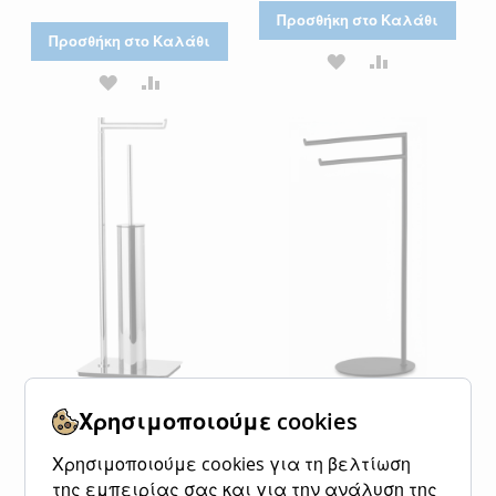
Προσθήκη στο Καλάθι
Προσθήκη στο Καλάθι
ΠΡΟΣΘΉΚΗ
ΠΡΟΣΘΉΚΗ
ΠΡΟΣΘΉΚΗ
ΠΡΟΣΘΉΚΗ
ΣΤΗ
ΓΙΑ
ΣΤΗ
ΓΙΑ
ΛΊΣΤΑ
ΣΎΓΚΡΙΣΗ
ΛΊΣΤΑ
ΣΎΓΚΡΙΣΗ
ΕΠΙΘΥΜΙΏΝ
ΕΠΙΘΥΜΙΏΝ
Καλόγερος Χαρτοθήκη &
Καλόγερος Διπλή
Χρησιμοποιούμε cookies
Πιγκάλ Χρώμιο Bronze Art
Πετσετοθήκη Μαύρο
Καλόγεροι 0150-10-2L
Bronze Art Καλόγεροι
Χρησιμοποιούμε cookies για τη βελτίωση
0151-MM-3
Ειδική
270,00 €
Κανονική τιμή
της εμπειρίας σας και για την ανάλυση της
Τιμή