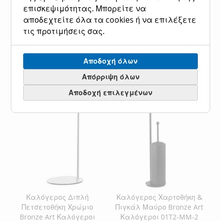
334,80 €
Ειδική
260,00 €
Κανονική τιμή
επισκεψιμότητας. Μπορείτε να
Τιμή
322,40 €
αποδεχτείτε όλα τα cookies ή να επιλέξετε
Προσθήκη στο Καλάθι
τις προτιμήσεις σας.
Προσθήκη στο Καλάθι
ΠΡΟΣΘΉΚΗ
ΠΡΟΣΘΉΚΗ
ΠΡΟΣΘΉΚΗ
ΠΡΟΣΘΉΚΗ
Αποδοχή όλων
ΣΤΗ
ΓΙΑ
ΣΤΗ
ΓΙΑ
Απόρριψη όλων
ΛΊΣΤΑ
ΣΎΓΚΡΙΣΗ
ΛΊΣΤΑ
ΣΎΓΚΡΙΣΗ
Αποδοχή επιλεγμένων
ΕΠΙΘΥΜΙΏΝ
ΕΠΙΘΥΜΙΏΝ
Καλόγερος Διπλή
Καλόγερος Χαρτοθήκη &
Πετσετοθήκη Χρώμιο
Πιγκάλ Μαύρο Bronze Art
Bronze Art Καλόγεροι
Καλόγεροι 01T2-MM-2