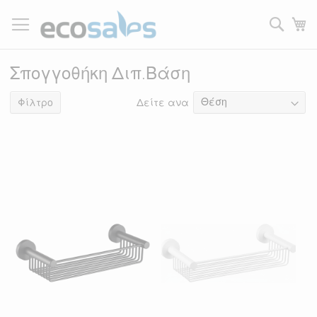
Μετάβαση
στο
Τ
περιεχόμενο
Filtrer
Σπογγοθήκη Διπ.Βάση
Δείτε ανα
6
είδη
Φίλτρο