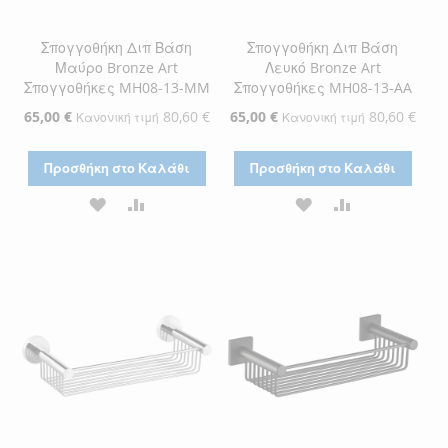
Σπογγοθήκη Διπ Βάση
Σπογγοθήκη Διπ Βάση
Μαύρο Bronze Art
Λευκό Bronze Art
Σπογγοθήκες MH08-13-MM
Σπογγοθήκες MH08-13-AA
Ειδική
65,00 €
80,60 €
Ειδική
65,00 €
80,60 €
Κανονική τιμή
Κανονική τιμή
Τιμή
Τιμή
Προσθήκη στο Καλάθι
Προσθήκη στο Καλάθι
ΠΡΟΣΘΉΚΗ
ΠΡΟΣΘΉΚΗ
ΠΡΟΣΘΉΚΗ
ΠΡΟΣΘΉΚΗ
ΣΤΗ
ΓΙΑ
ΣΤΗ
ΓΙΑ
ΛΊΣΤΑ
ΣΎΓΚΡΙΣΗ
ΛΊΣΤΑ
ΣΎΓΚΡΙΣΗ
ΕΠΙΘΥΜΙΏΝ
ΕΠΙΘΥΜΙΏΝ