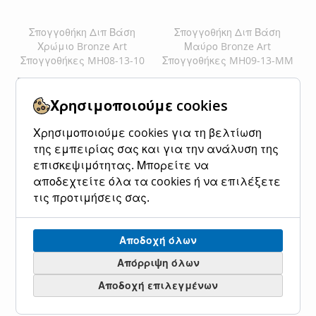
Σπογγοθήκη Διπ Βάση
Σπογγοθήκη Διπ Βάση
Χρώμιο Bronze Art
Μαύρο Bronze Art
Σπογγοθήκες MH08-13-10
Σπογγοθήκες MH09-13-MM
Ειδική
55,00 €
68,20 €
Ειδική
75,00 €
93,00 €
Κανονική τιμή
Κανονική τιμή
Τιμή
Τιμή
Χρησιμοποιούμε cookies
Προσθήκη στο Καλάθι
Προσθήκη στο Καλάθι
Χρησιμοποιούμε cookies για τη βελτίωση
ΠΡΟΣΘΉΚΗ
ΠΡΟΣΘΉΚΗ
ΠΡΟΣΘΉΚΗ
ΠΡΟΣΘΉΚΗ
της εμπειρίας σας και για την ανάλυση της
επισκεψιμότητας. Μπορείτε να
ΣΤΗ
ΓΙΑ
ΣΤΗ
ΓΙΑ
αποδεχτείτε όλα τα cookies ή να επιλέξετε
ΛΊΣΤΑ
ΣΎΓΚΡΙΣΗ
ΛΊΣΤΑ
ΣΎΓΚΡΙΣΗ
τις προτιμήσεις σας.
ΕΠΙΘΥΜΙΏΝ
ΕΠΙΘΥΜΙΏΝ
Αποδοχή όλων
Απόρριψη όλων
Αποδοχή επιλεγμένων