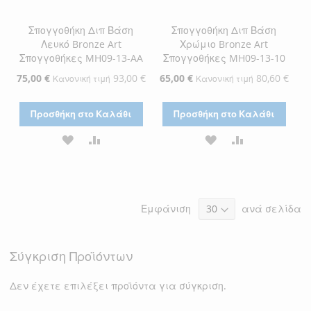
Σπογγοθήκη Διπ Βάση
Σπογγοθήκη Διπ Βάση
Λευκό Bronze Art
Χρώμιο Bronze Art
Σπογγοθήκες MH09-13-AA
Σπογγοθήκες MH09-13-10
Ειδική
75,00 €
93,00 €
Ειδική
65,00 €
80,60 €
Κανονική τιμή
Κανονική τιμή
Τιμή
Τιμή
Προσθήκη στο Καλάθι
Προσθήκη στο Καλάθι
ΠΡΟΣΘΉΚΗ
ΠΡΟΣΘΉΚΗ
ΠΡΟΣΘΉΚΗ
ΠΡΟΣΘΉΚΗ
ΣΤΗ
ΓΙΑ
ΣΤΗ
ΓΙΑ
ΛΊΣΤΑ
ΣΎΓΚΡΙΣΗ
ΛΊΣΤΑ
ΣΎΓΚΡΙΣΗ
Εμφάνιση
ανά σελίδα
ΕΠΙΘΥΜΙΏΝ
ΕΠΙΘΥΜΙΏΝ
Σύγκριση Προϊόντων
Δεν έχετε επιλέξει προϊόντα για σύγκριση.