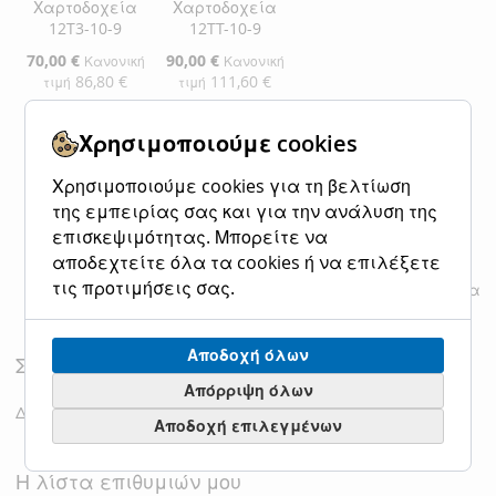
Χαρτοδοχεία
Χαρτοδοχεία
12T3-10-9
12TT-10-9
Ειδική
70,00 €
Ειδική
90,00 €
Κανονική
Κανονική
Τιμή
Τιμή
86,80 €
111,60 €
τιμή
τιμή
Χρησιμοποιούμε cookies
Προσθήκη στο Καλάθι
Προσθήκη στο Καλάθι
ΠΡΟΣΘΉΚΗ
ΠΡΟΣΘΉΚΗ
ΠΡΟΣΘΉΚΗ
ΠΡΟΣΘΉΚΗ
Χρησιμοποιούμε cookies για τη βελτίωση
της εμπειρίας σας και για την ανάλυση της
ΣΤΗ
ΓΙΑ
ΣΤΗ
ΓΙΑ
επισκεψιμότητας. Μπορείτε να
ΛΊΣΤΑ
ΣΎΓΚΡΙΣΗ
ΛΊΣΤΑ
ΣΎΓΚΡΙΣΗ
αποδεχτείτε όλα τα cookies ή να επιλέξετε
τις προτιμήσεις σας.
Εμφάνιση
ανά σελίδα
ΕΠΙΘΥΜΙΏΝ
ΕΠΙΘΥΜΙΏΝ
Αποδοχή όλων
Σύγκριση Προϊόντων
Απόρριψη όλων
Δεν έχετε επιλέξει προϊόντα για σύγκριση.
Αποδοχή επιλεγμένων
Η λίστα επιθυμιών μου