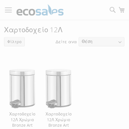
Μετάβαση
στο
Τ
περιεχόμενο
Filtrer
Χαρτοδοχείο 12Λ
Δείτε ανα
2
είδη
Φίλτρο
Χαρτοδοχείο
Χαρτοδοχείο
12Λ Χρώμιο
12Λ Χρώμιο
Bronze Art
Bronze Art