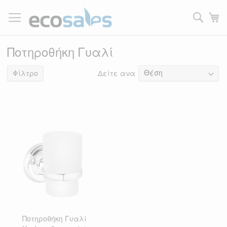
Μετάβαση
στο
Τ
περιεχόμενο
Filtrer
Ποτηροθήκη Γυαλί
Δείτε ανα
1
είδος
Φίλτρο
Ποτηροθήκη Γυαλί