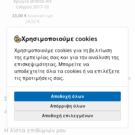
Χρώμιο Bronze Art
Calypso 2017-10
Ειδική
23,00 €
Κανονική τιμή
Τιμή
28,52 €
Προσθήκη στο Καλάθι
Χρησιμοποιούμε cookies
ΠΡΟΣΘΉΚΗ
ΠΡΟΣΘΉΚΗ
Χρησιμοποιούμε cookies για τη βελτίωση
της εμπειρίας σας και για την ανάλυση της
ΣΤΗ
ΓΙΑ
επισκεψιμότητας. Μπορείτε να
ΛΊΣΤΑ
ΣΎΓΚΡΙΣΗ
αποδεχτείτε όλα τα cookies ή να επιλέξετε
τις προτιμήσεις σας.
Εμφάνιση
ανά σελίδα
ΕΠΙΘΥΜΙΏΝ
Αποδοχή όλων
Σύγκριση Προϊόντων
Απόρριψη όλων
Δεν έχετε επιλέξει προϊόντα για σύγκριση.
Αποδοχή επιλεγμένων
Η λίστα επιθυμιών μου