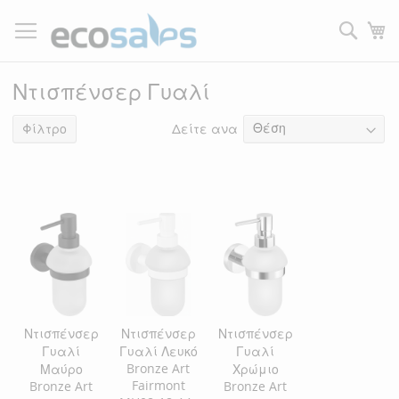
Μετάβαση
στο
Τ
περιεχόμενο
Filtrer
Ντισπένσερ Γυαλί
Δείτε ανα
3
είδη
Φίλτρο
Ντισπένσερ
Ντισπένσερ
Ντισπένσερ
Γυαλί
Γυαλί Λευκό
Γυαλί
Bronze Art
Μαύρο
Χρώμιο
Fairmont
Bronze Art
Bronze Art