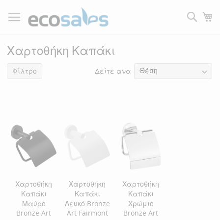
Μετάβαση
στο
Τ
περιεχόμενο
Filtrer
Χαρτοθήκη Καπάκι
Δείτε ανα
3
είδη
Φίλτρο
Χαρτοθήκη
Χαρτοθήκη
Χαρτοθήκη
Καπάκι
Καπάκι
Καπάκι
Μαύρο
Λευκό Bronze
Χρώμιο
Bronze Art
Art Fairmont
Bronze Art