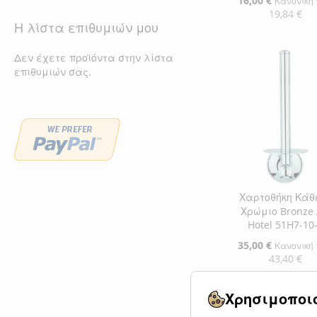
16,00 €
Κανονική 
Τιμή
19,84 €
Η λίστα επιθυμιών μου
Προσθήκη στο Κ
Δεν έχετε προϊόντα στην λίστα
ΠΡΟΣΘΉΚΗ
επιθυμιών σας.
ΣΤΗ
ΠΡΟΣΘΉΚΗ
ΛΊΣΤΑ
ΓΙΑ
ΕΠΙΘΥΜΙΏΝ
ΣΎΓΚΡΙΣΗ
Χαρτοθήκη Κάθ
Χρώμιο Bronze 
Hotel 51H7-10
Ειδική
35,00 €
Κανονική 
Τιμή
43,40 €
Προσθήκη στο Κ
Χρησιμοποιο
ΠΡΟΣΘΉΚΗ