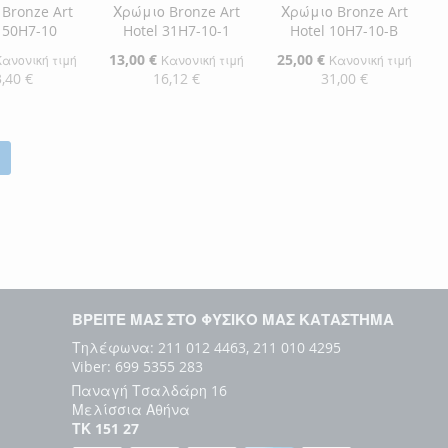
Bronze Art
Χρώμιο Bronze Art
Χρώμιο Bronze Art
 50H7-10
Hotel 31H7-10-1
Hotel 10H7-10-B
Ειδική
13,00 €
Ειδική
25,00 €
Κανονική τιμή
Κανονική τιμή
Κανονική τιμή
Τιμή
Τιμή
,40 €
16,12 €
31,00 €
η στο Καλάθι
Προσθήκη στο Καλάθι
Προσθήκη στο Καλάθι
ΘΉΚΗ
ΠΡΟΣΘΉΚΗ
ΠΡΟΣΘΉΚΗ
ΘΉΚΗ
ΣΤΗ
ΠΡΟΣΘΉΚΗ
ΣΤΗ
ΠΡΟΣΘΉΚΗ
ΛΊΣΤΑ
ΓΙΑ
ΛΊΣΤΑ
ΓΙΑ
ΜΙΏΝ
ΙΣΗ
ΕΠΙΘΥΜΙΏΝ
ΣΎΓΚΡΙΣΗ
ΕΠΙΘΥΜΙΏΝ
ΣΎΓΚΡΙΣΗ
ΒΡΕΙΤΕ ΜΑΣ ΣΤΟ ΦΥΣΙΚΟ ΜΑΣ ΚΑΤΑΣΤΗΜΑ
Τηλέφωνα: 211 012 4463, 211 010 4295
Viber: 699 5355 283
Παναγή Τσαλδάρη 16
Μελίσσια Αθήνα
ΤΚ 151 27