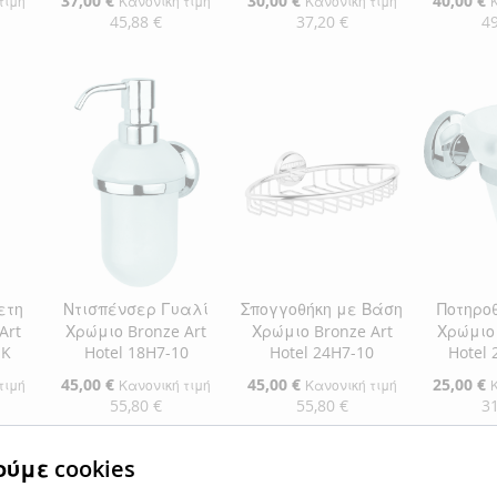
37,00 €
30,00 €
40,00 €
τιμή
Κανονική τιμή
Κανονική τιμή
Τιμή
Τιμή
Τιμή
45,88 €
37,20 €
49
αλάθι
Προσθήκη στο Καλάθι
Προσθήκη στο Καλάθι
Προσθήκ
ΠΡΟΣΘΉΚΗ
ΠΡΟΣΘΉΚΗ
ΠΡΟΣ
ΣΤΗ
ΠΡΟΣΘΉΚΗ
ΣΤΗ
ΠΡΟΣΘΉΚΗ
ΣΤΗ
ΠΡΟΣ
ΛΊΣΤΑ
ΓΙΑ
ΛΊΣΤΑ
ΓΙΑ
ΛΊΣΤΑ
ΓΙΑ
ΕΠΙΘΥΜΙΏΝ
ΣΎΓΚΡΙΣΗ
ΕΠΙΘΥΜΙΏΝ
ΣΎΓΚΡΙΣΗ
ΕΠΙΘΥ
ΣΎΓΚΡ
ετη
Ντισπένσερ Γυαλί
Σπογγοθήκη με Βάση
Ποτηρο
Art
Χρώμιο Bronze Art
Χρώμιο Bronze Art
Χρώμιο 
-K
Hotel 18H7-10
Hotel 24H7-10
Hotel 
Ειδική
45,00 €
Ειδική
45,00 €
Ειδική
25,00 €
τιμή
Κανονική τιμή
Κανονική τιμή
Τιμή
Τιμή
Τιμή
55,80 €
55,80 €
31
αλάθι
Προσθήκη στο Καλάθι
Προσθήκη στο Καλάθι
Προσθήκ
ύμε cookies
ΠΡΟΣΘΉΚΗ
ΠΡΟΣΘΉΚΗ
ΠΡΟΣ