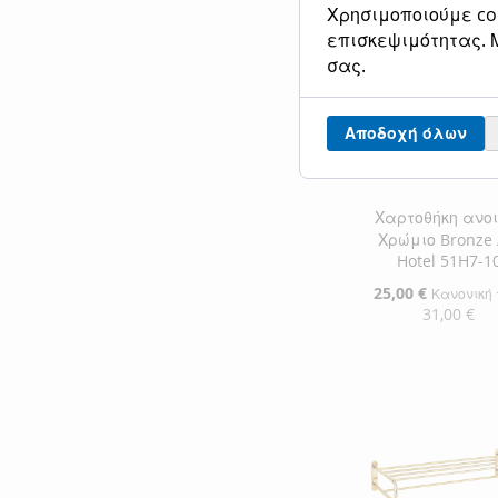
Χρησιμοποιούμε coo
ΣΤΗ
ΠΡΟΣΘΉΚΗ
επισκεψιμότητας. Μ
σας.
ΛΊΣΤΑ
ΓΙΑ
ΕΠΙΘΥΜΙΏΝ
ΣΎΓΚΡΙΣΗ
Αποδοχή όλων
Χαρτοθήκη ανοι
Χρώμιο Bronze 
Hotel 51H7-1
Ειδική
25,00 €
Κανονική 
Τιμή
31,00 €
Προσθήκη στο Κ
ΠΡΟΣΘΉΚΗ
ΣΤΗ
ΠΡΟΣΘΉΚΗ
ΛΊΣΤΑ
ΓΙΑ