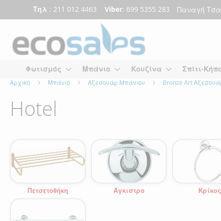
Τηλ
: 211 012 4463
Viber
: 699 5355 283
Παναγή Τσα
Μετάβαση
στο
περιεχόμενο
Φωτισμός
Μπάνιο
Κουζίνα
Σπίτι-Κήπ
Αρχική
Μπάνιο
Αξεσουάρ Μπάνιου
Bronze Art Αξεσου
Hotel
Πετσετοθήκη
Άγκιστρο
Κρίκο