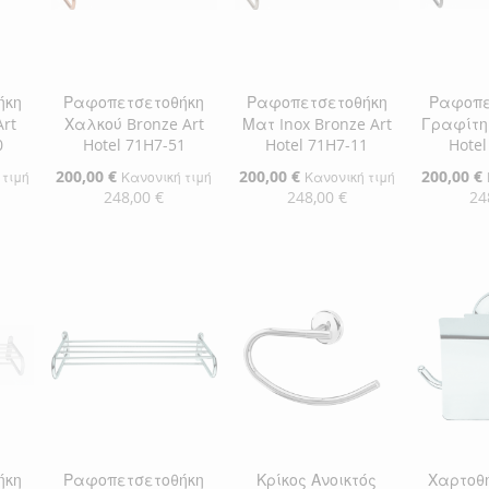
ΕΠΙΘΥΜΙΏΝ
ΣΎΓΚΡΙΣΗ
ΕΠΙΘΥΜΙΏΝ
ΣΎΓΚΡΙΣΗ
ΕΠΙΘΥ
ΣΎΓΚΡ
ήκη
Ραφοπετσετοθήκη
Ραφοπετσετοθήκη
Ραφοπε
rt
Χαλκού Bronze Art
Ματ Inox Bronze Art
Γραφίτης
0
Hotel 71H7-51
Hotel 71H7-11
Hotel
Ειδική
200,00 €
Ειδική
200,00 €
Ειδική
200,00 €
 τιμή
Κανονική τιμή
Κανονική τιμή
Τιμή
Τιμή
Τιμή
248,00 €
248,00 €
24
αλάθι
Προσθήκη στο Καλάθι
Προσθήκη στο Καλάθι
Προσθήκ
ΠΡΟΣΘΉΚΗ
ΠΡΟΣΘΉΚΗ
ΠΡΟΣ
ΣΤΗ
ΠΡΟΣΘΉΚΗ
ΣΤΗ
ΠΡΟΣΘΉΚΗ
ΣΤΗ
ΠΡΟΣ
ΛΊΣΤΑ
ΓΙΑ
ΛΊΣΤΑ
ΓΙΑ
ΛΊΣΤΑ
ΓΙΑ
ΕΠΙΘΥΜΙΏΝ
ΣΎΓΚΡΙΣΗ
ΕΠΙΘΥΜΙΏΝ
ΣΎΓΚΡΙΣΗ
ΕΠΙΘΥ
ΣΎΓΚΡ
ήκη
Ραφοπετσετοθήκη
Κρίκος Ανοικτός
Χαρτοθ