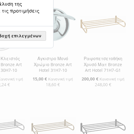
άλυση της
ΠΡΟΣΘΉΚΗ
ΘΉΚΗ
ΣΤΗ
ΠΡΟΣΘΉΚΗ
 τις προτιμήσεις
ΣΤΗ
ΠΡΟΣΘΉΚΗ
ΛΊΣΤΑ
ΓΙΑ
ΛΊΣΤΑ
ΓΙΑ
ΜΙΏΝ
ΙΣΗ
ΕΠΙΘΥΜΙΏΝ
ΣΎΓΚΡΙΣΗ
ΕΠΙΘΥΜΙΏΝ
ΣΎΓΚΡΙΣΗ
δοχή επιλεγμένων
 Κλειστός
Άγκιστρο Μονό
Ραφοπετσετοθήκη
Bronze Art
Χρώμιο Bronze Art
Χρυσό Ματ Bronze
 30H7-10
Hotel 31H7-10
Art Hotel 71H7-G1
Ειδική
15,00 €
Ειδική
200,00 €
Κανονική τιμή
Κανονική τιμή
Κανονική τιμή
Τιμή
Τιμή
,24 €
18,60 €
248,00 €
η στο Καλάθι
Προσθήκη στο Καλάθι
Προσθήκη στο Καλάθι
ΘΉΚΗ
ΠΡΟΣΘΉΚΗ
ΠΡΟΣΘΉΚΗ
ΘΉΚΗ
ΣΤΗ
ΠΡΟΣΘΉΚΗ
ΣΤΗ
ΠΡΟΣΘΉΚΗ
ΛΊΣΤΑ
ΓΙΑ
ΛΊΣΤΑ
ΓΙΑ