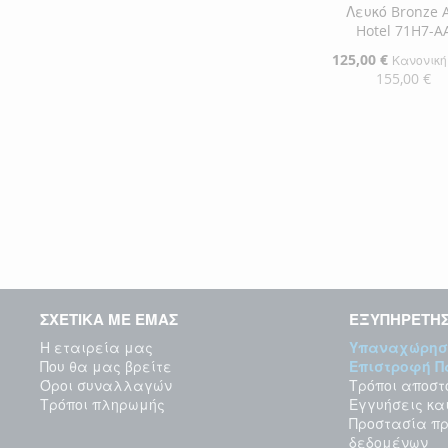
Λευκό Bronze A
Hotel 71H7-A
Ειδική
125,00 €
Κανονική
Τιμή
155,00 €
Προσθήκη στο Κ
ΠΡΟΣΘΉΚΗ
ΣΤΗ
ΠΡΟΣΘΉΚΗ
ΛΊΣΤΑ
ΓΙΑ
ΕΠΙΘΥΜΙΏΝ
ΣΎΓΚΡΙΣΗ
ΣΧΕΤΙΚΑ ΜΕ ΕΜΑΣ
ΕΞΥΠΗΡΕΤΗ
Η εταιρεία μας
Υπαναχώρησ
Που θα μας βρείτε
Επιστροφή 
Όροι συναλλαγών
Τρόποι αποστ
Τρόποι πληρωμής
Εγγυήσεις κα
Προστασία π
δεδομένων