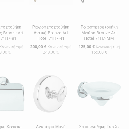
ΜΙΏΝ
ΙΣΗ
ΕΠΙΘΥΜΙΏΝ
ΣΎΓΚΡΙΣΗ
ΕΠΙΘΥΜΙΏΝ
ΣΎΓΚΡΙΣΗ
τσετοθήκη
Ραφοπετσετοθήκη
Ραφοπετσετοθήκη
 Bronze Art
Αντικέ Bronze Art
Μαύρο Bronze Art
 71H7-81
Hotel 71H7-41
Hotel 71H7-MM
Ειδική
200,00 €
Ειδική
125,00 €
Κανονική τιμή
Κανονική τιμή
Κανονική τιμή
Τιμή
Τιμή
8,00 €
248,00 €
155,00 €
η στο Καλάθι
Προσθήκη στο Καλάθι
Προσθήκη στο Καλάθι
ΘΉΚΗ
ΠΡΟΣΘΉΚΗ
ΠΡΟΣΘΉΚΗ
ΘΉΚΗ
ΣΤΗ
ΠΡΟΣΘΉΚΗ
ΣΤΗ
ΠΡΟΣΘΉΚΗ
ΛΊΣΤΑ
ΓΙΑ
ΛΊΣΤΑ
ΓΙΑ
ΜΙΏΝ
ΙΣΗ
ΕΠΙΘΥΜΙΏΝ
ΣΎΓΚΡΙΣΗ
ΕΠΙΘΥΜΙΏΝ
ΣΎΓΚΡΙΣΗ
ήκη Καπάκι
Άγκιστρο Μονό
Σαπουνοθήκη Γυαλί