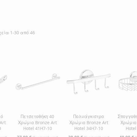
χεία
1
-
30
από
46
λό
Πετσετοθήκη 40
Πολυάγκιστρο
Σπογγοθ
Art
Χρώμιο Bronze Art
Χρώμιο Bronze Art
Χρώμιο 
0
Hotel 41H7-10
Hotel 34H7-10
Hotel
Ειδική
Ειδική
Ειδική