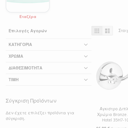
Εταζέρα
Προβολή
Πλέγμα
Λίστα
Στοι
Επιλογές Αγορών
ως
ΚΑΤΗΓΟΡΊΑ
ΧΡΏΜΑ
ΔΙΑΘΕΣΙΜΌΤΗΤΑ
ΤΙΜΉ
Σύγκριση Προϊόντων
Άγκιστρο Διπ
Δεν έχετε επιλέξει προϊόντα για
Χρώμιο Bronze 
σύγκριση.
Hotel 35H7-1
Ειδική