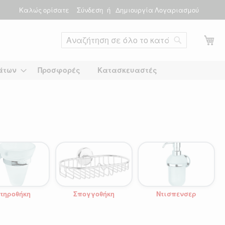
Καλώς ορίσατε
Σύνδεση
Δημιουργία Λογαριασμού
Το
Αναζήτηση
άτων
Προσφορές
Κατασκευαστές
τηροθήκη
Σπογγοθήκη
Ντισπενσερ