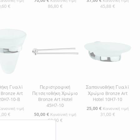
70,00 €
37,00 €
Κανονική τιμή
Κανονική τιμή
Κανονική τιμή
Τιμή
Τιμή
,60 €
86,80 €
45,88 €
η στο Καλάθι
Προσθήκη στο Καλάθι
Προσθήκη στο Καλάθι
ΘΉΚΗ
ΠΡΟΣΘΉΚΗ
ΠΡΟΣΘΉΚΗ
ΘΉΚΗ
ΣΤΗ
ΠΡΟΣΘΉΚΗ
ΣΤΗ
ΠΡΟΣΘΉΚΗ
ΛΊΣΤΑ
ΓΙΑ
ΛΊΣΤΑ
ΓΙΑ
ΜΙΏΝ
ΙΣΗ
ΕΠΙΘΥΜΙΏΝ
ΣΎΓΚΡΙΣΗ
ΕΠΙΘΥΜΙΏΝ
ΣΎΓΚΡΙΣΗ
θήκη Γυαλί
Περιστροφική
Σαπουνοθήκη Γυαλί
Bronze Art
Πετσετοθήκη Χρώμιο
Χρώμιο Bronze Art
20H7-10-B
Bronze Art Hotel
Hotel 10H7-10
45H7-10
Ειδική
25,00 €
Κανονική τιμή
Κανονική τιμή
Τιμή
,00 €
Ειδική
50,00 €
31,00 €
Κανονική τιμή
Τιμή
62,00 €
η στο Καλάθι
Προσθήκη στο Καλάθι
Προσθήκη στο Καλάθι
ΘΉΚΗ
ΠΡΟΣΘΉΚΗ