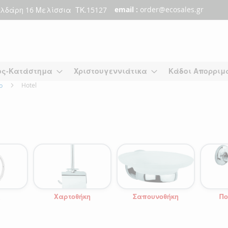
email :
order@ecosales.gr
λδάρη 16 Μελίσσια ΤΚ.15127
ος-Κατάστημα
Χριστουγεννιάτικα
Κάδοι Απορριμ
άρ
Hotel
ς
Χαρτοθήκη
Σαπουνοθήκη
Πο