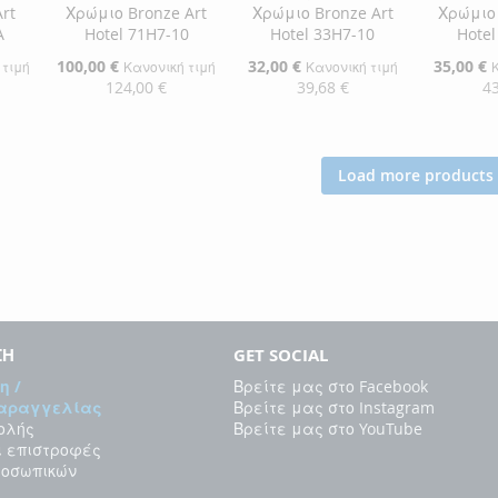
rt
Χρώμιο Bronze Art
Χρώμιο Bronze Art
Χρώμιο 
A
Hotel 71H7-10
Hotel 33H7-10
Hotel
Ειδική
100,00 €
Ειδική
32,00 €
Ειδική
35,00 €
 τιμή
Κανονική τιμή
Κανονική τιμή
Τιμή
Τιμή
Τιμή
124,00 €
39,68 €
43
αλάθι
Προσθήκη στο Καλάθι
Προσθήκη στο Καλάθι
Προσθήκ
ΠΡΟΣΘΉΚΗ
ΠΡΟΣΘΉΚΗ
ΠΡΟΣ
Load more products
ΣΤΗ
ΠΡΟΣΘΉΚΗ
ΣΤΗ
ΠΡΟΣΘΉΚΗ
ΣΤΗ
ΠΡΟΣ
ΛΊΣΤΑ
ΓΙΑ
ΛΊΣΤΑ
ΓΙΑ
ΛΊΣΤΑ
ΓΙΑ
ΕΠΙΘΥΜΙΏΝ
ΣΎΓΚΡΙΣΗ
ΕΠΙΘΥΜΙΏΝ
ΣΎΓΚΡΙΣΗ
ΕΠΙΘΥ
ΣΎΓΚΡ
ΣΗ
GET SOCIAL
η /
Βρείτε μας στο Facebook
Παραγγελίας
Βρείτε μας στο Instagram
ολής
Βρείτε μας στο YouTube
ι επιστροφές
ροσωπικών