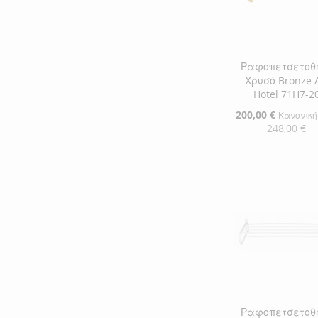
ΕΠΙΘΥΜΙΏΝ
ΣΎΓΚΡΙΣΗ
Ραφοπετσετοθ
Χρυσό Bronze A
Hotel 71H7-2
Ειδική
200,00 €
Κανονική
Τιμή
248,00 €
Προσθήκη στο Κ
ΠΡΟΣΘΉΚΗ
ΣΤΗ
ΠΡΟΣΘΉΚΗ
ΛΊΣΤΑ
ΓΙΑ
ΕΠΙΘΥΜΙΏΝ
ΣΎΓΚΡΙΣΗ
Ραφοπετσετοθ