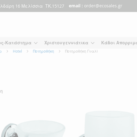
email :
order@ecosales.gr
λδάρη 16 Μελίσσια ΤΚ.15127
ος-Κατάστημα
Χριστουγεννιάτικα
Κάδοι Απορριμ
άρ
Hotel
Ποτηροθήκη
Ποτηροθήκη Γυαλί
δη