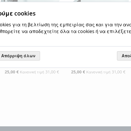
ύμε cookies
kies για τη βελτίωση της εμπειρίας σας και για την αν
πορείτε να αποδεχτείτε όλα τα cookies ή να επιλέξετε
Απόρριψη όλων
Απο
Ποτηροθήκη Γυαλί Χρώμιο
Ποτηροθήκη Γυαλί Χρώμιο
Bronze Art Hotel 20H7-10-B
Bronze Art Hotel 20H7-10
Ειδική
25,00 €
31,00 €
Ειδική
25,00 €
31,00 €
Κανονική τιμή
Κανονική τιμή
Τιμή
Τιμή
Προσθήκη στο Καλάθι
Προσθήκη στο Καλάθι
ΠΡΟΣΘΉΚΗ
ΠΡΟΣΘΉΚΗ
ΣΤΗ
ΠΡΟΣΘΉΚΗ
ΣΤΗ
ΠΡΟΣΘΉΚΗ
ΛΊΣΤΑ
ΓΙΑ
ΛΊΣΤΑ
ΓΙΑ
ΕΠΙΘΥΜΙΏΝ
ΣΎΓΚΡΙΣΗ
ΕΠΙΘΥΜΙΏΝ
ΣΎΓΚΡΙΣΗ