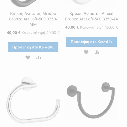
Κρίκος Ανοικτός Μαύρο
Κρίκος Ανοικτός Λευκό
Bronze Art Loft-500 3350-
Bronze Art Loft-500 3350-AA
MM
Ειδική
40,00 €
49,60 €
Κανονική τιμή
Τιμή
Ειδική
40,00 €
49,60 €
Κανονική τιμή
Τιμή
Προσθήκη στο Καλάθι
Προσθήκη στο Καλάθι
ΠΡΟΣΘΉΚΗ
ΠΡΟΣΘΉΚΗ
ΠΡΟΣΘΉΚΗ
ΠΡΟΣΘΉΚΗ
ΣΤΗ
ΓΙΑ
ΣΤΗ
ΓΙΑ
ΛΊΣΤΑ
ΣΎΓΚΡΙΣΗ
ΛΊΣΤΑ
ΣΎΓΚΡΙΣΗ
ΕΠΙΘΥΜΙΏΝ
ΕΠΙΘΥΜΙΏΝ