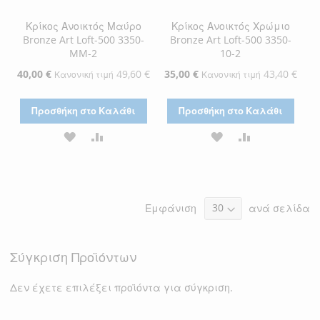
Κρίκος Ανοικτός Μαύρο
Κρίκος Ανοικτός Χρώμιο
Bronze Art Loft-500 3350-
Bronze Art Loft-500 3350-
MM-2
10-2
Ειδική
40,00 €
49,60 €
Ειδική
35,00 €
43,40 €
Κανονική τιμή
Κανονική τιμή
Τιμή
Τιμή
Προσθήκη στο Καλάθι
Προσθήκη στο Καλάθι
ΠΡΟΣΘΉΚΗ
ΠΡΟΣΘΉΚΗ
ΠΡΟΣΘΉΚΗ
ΠΡΟΣΘΉΚΗ
ΣΤΗ
ΓΙΑ
ΣΤΗ
ΓΙΑ
ΛΊΣΤΑ
ΣΎΓΚΡΙΣΗ
ΛΊΣΤΑ
ΣΎΓΚΡΙΣΗ
Εμφάνιση
ανά σελίδα
ΕΠΙΘΥΜΙΏΝ
ΕΠΙΘΥΜΙΏΝ
Σύγκριση Προϊόντων
Δεν έχετε επιλέξει προϊόντα για σύγκριση.