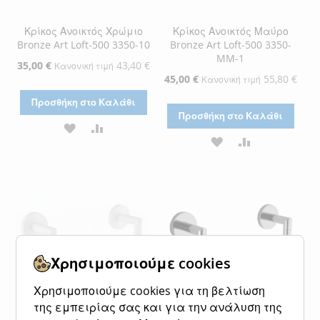
Κρίκος Ανοικτός Χρώμιο
Κρίκος Ανοικτός Μαύρο
Bronze Art Loft-500 3350-10
Bronze Art Loft-500 3350-
MM-1
Ειδική
35,00 €
43,40 €
Κανονική τιμή
Τιμή
Ειδική
45,00 €
55,80 €
Κανονική τιμή
Τιμή
Προσθήκη στο Καλάθι
Προσθήκη στο Καλάθι
ΠΡΟΣΘΉΚΗ
ΠΡΟΣΘΉΚΗ
ΠΡΟΣΘΉΚΗ
ΠΡΟΣΘΉΚΗ
ΣΤΗ
ΓΙΑ
ΣΤΗ
ΓΙΑ
ΛΊΣΤΑ
ΣΎΓΚΡΙΣΗ
ΛΊΣΤΑ
ΣΎΓΚΡΙΣΗ
ΕΠΙΘΥΜΙΏΝ
ΕΠΙΘΥΜΙΏΝ
Χρησιμοποιούμε cookies
Χρησιμοποιούμε cookies για τη βελτίωση
της εμπειρίας σας και για την ανάλυση της