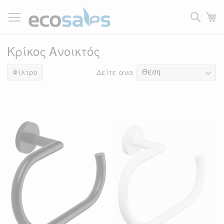
Μετάβαση
στο
Τ
περιεχόμενο
Filtrer
Κρίκος Ανοικτός
Δείτε ανα
8
είδη
Φίλτρο