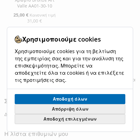
Valle AA01-30-10
Ειδική
25,00 €
Κανονική τιμή
Τιμή
31,00 €
Προσθήκη στο Καλάθι
Χρησιμοποιούμε cookies
ΠΡΟΣΘΉΚΗ
ΠΡΟΣΘΉΚΗ
Χρησιμοποιούμε cookies για τη βελτίωση
της εμπειρίας σας και για την ανάλυση της
ΣΤΗ
ΓΙΑ
επισκεψιμότητας. Μπορείτε να
ΛΊΣΤΑ
ΣΎΓΚΡΙΣΗ
αποδεχτείτε όλα τα cookies ή να επιλέξετε
Εμφάνιση
ανά σελίδα
τις προτιμήσεις σας.
ΕΠΙΘΥΜΙΏΝ
Αποδοχή όλων
Σύγκριση Προϊόντων
Απόρριψη όλων
Δεν έχετε επιλέξει προϊόντα για σύγκριση.
Αποδοχή επιλεγμένων
Η λίστα επιθυμιών μου