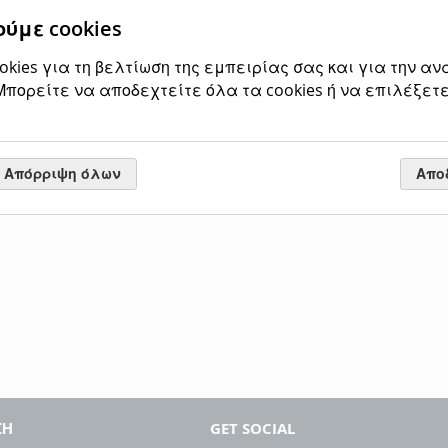
ύμε cookies
kies για τη βελτίωση της εμπειρίας σας και για την αν
πορείτε να αποδεχτείτε όλα τα cookies ή να επιλέξετε
Πετσετοθήκη Διπλή
Χρώμιο Bronze Art
Valle AA01-42-10
Απόρριψη όλων
Απο
Ειδική
55,00 €
Κανονική τιμή
Τιμή
68,20 €
Προσθήκη στο Καλάθι
ΠΡΟΣΘΉΚΗ
ΣΤΗ
ΠΡΟΣΘΉΚΗ
ΛΊΣΤΑ
ΓΙΑ
ΕΠΙΘΥΜΙΏΝ
ΣΎΓΚΡΙΣΗ
ΣΗ
GET SOCIAL