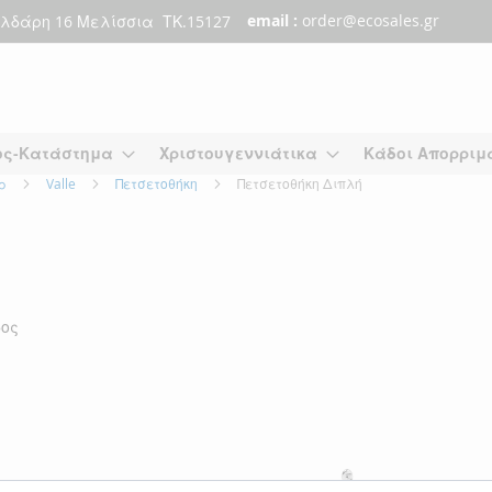
email :
order@ecosales.gr
λδάρη 16 Μελίσσια ΤΚ.15127
ος-Κατάστημα
Χριστουγεννιάτικα
Κάδοι Απορριμ
άρ
Valle
Πετσετοθήκη
Πετσετοθήκη Διπλή
δος