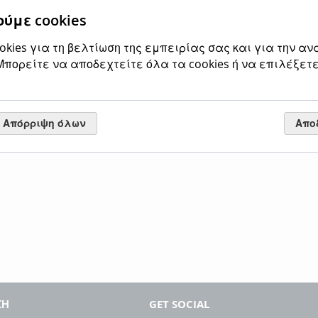
ύμε cookies
kies για τη βελτίωση της εμπειρίας σας και για την αν
πορείτε να αποδεχτείτε όλα τα cookies ή να επιλέξετε
Ποτηροθήκη Γυαλί
Χρώμιο Bronze Art
Valle AA01-20-10
Απόρριψη όλων
Απο
Ειδική
23,00 €
Κανονική τιμή
Τιμή
28,52 €
Προσθήκη στο Καλάθι
ΠΡΟΣΘΉΚΗ
ΣΤΗ
ΠΡΟΣΘΉΚΗ
ΛΊΣΤΑ
ΓΙΑ
ΕΠΙΘΥΜΙΏΝ
ΣΎΓΚΡΙΣΗ
ΣΗ
GET SOCIAL