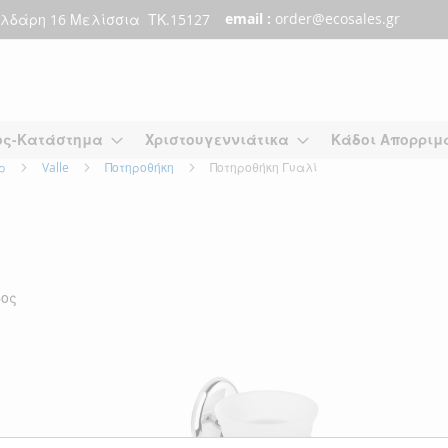
email :
order@ecosales.gr
λδάρη 16 Μελίσσια ΤΚ.15127
ος-Κατάστημα
Χριστουγεννιάτικα
Κάδοι Απορριμ
άρ
Valle
Ποτηροθήκη
Ποτηροθήκη Γυαλί
δος