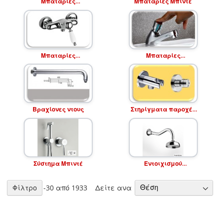
Μπαταρίες
Μπαταρίες Μπιντέ
Εντοιχισμού
Μπαταρίες
Μπαταρίες
Ντουσιέρας
Professional
Βραχίονες ντους
Στηρίγματα παροχές
τζέτ ντους
Σύστημα Μπιντέ
Εντοιχισμού
Μπαταρίες-
Συστήματα
Εντοιχισμού
Δείτε ανα
Στοιχεία
Φίλτρο
1
-
30
από
1933
-Κεφαλές Ντους