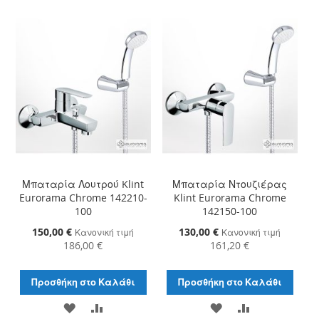
ΣΤΗ
ΓΙΑ
ΣΤΗ
ΓΙΑ
ΛΊΣΤΑ
ΣΎΓΚΡΙΣΗ
ΛΊΣΤΑ
ΣΎΓΚΡΙΣΗ
ΕΠΙΘΥΜΙΏΝ
ΕΠΙΘΥΜΙΏΝ
Μπαταρία Λουτρού Klint
Μπαταρία Ντουζιέρας
Eurorama Chrome 142210-
Klint Eurorama Chrome
100
142150-100
Ειδική
150,00 €
Ειδική
130,00 €
Κανονική τιμή
Κανονική τιμή
Τιμή
Τιμή
186,00 €
161,20 €
Προσθήκη στο Καλάθι
Προσθήκη στο Καλάθι
ΠΡΟΣΘΉΚΗ
ΠΡΟΣΘΉΚΗ
ΠΡΟΣΘΉΚΗ
ΠΡΟΣΘΉΚΗ