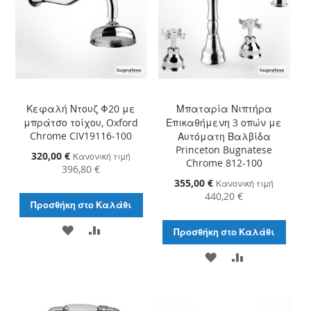
Κεφαλή Ντουζ Φ20 με
Μπαταρία Νιπτήρα
μπράτσο τοίχου, Oxford
Επικαθήμενη 3 οπών με
Chrome CIV19116-100
Αυτόματη Βαλβίδα
Princeton Bugnatese
Ειδική
320,00 €
Κανονική τιμή
Chrome 812-100
Τιμή
396,80 €
Ειδική
355,00 €
Κανονική τιμή
Τιμή
440,20 €
Προσθήκη στο Καλάθι
ΠΡΟΣΘΉΚΗ
ΠΡΟΣΘΉΚΗ
Προσθήκη στο Καλάθι
ΣΤΗ
ΓΙΑ
ΠΡΟΣΘΉΚΗ
ΠΡΟΣΘΉΚΗ
ΛΊΣΤΑ
ΣΎΓΚΡΙΣΗ
ΣΤΗ
ΓΙΑ
ΕΠΙΘΥΜΙΏΝ
ΛΊΣΤΑ
ΣΎΓΚΡΙΣΗ