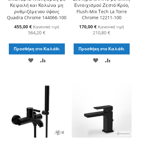
Κεφαλή και Κολώνα μη
Εντοιχισμού Ζεστό-Κρύο,
ρυθμιζόμενου ύψους
Flush-Mix Τech La Torre
Quadra Chrome 144066-100
Chrome 12211-100
Ειδική
455,00 €
Ειδική
170,00 €
Κανονική τιμή
Κανονική τιμή
Τιμή
Τιμή
564,20 €
210,80 €
Προσθήκη στο Καλάθι
Προσθήκη στο Καλάθι
ΠΡΟΣΘΉΚΗ
ΠΡΟΣΘΉΚΗ
ΠΡΟΣΘΉΚΗ
ΠΡΟΣΘΉΚΗ
ΣΤΗ
ΓΙΑ
ΣΤΗ
ΓΙΑ
ΛΊΣΤΑ
ΣΎΓΚΡΙΣΗ
ΛΊΣΤΑ
ΣΎΓΚΡΙΣΗ
ΕΠΙΘΥΜΙΏΝ
ΕΠΙΘΥΜΙΏΝ