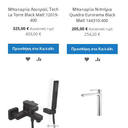
Μπαταρία Λουτρού, Τech
Μπαταρία Νιπτήρα
La Torre Black Matt 12019-
Quadra Eurorama Black
400
Μatt 144310-400
Ειδική
325,00 €
Ειδική
205,00 €
Κανονική τιμή
Κανονική τιμή
Τιμή
Τιμή
403,00 €
254,20 €
Προσθήκη στο Καλάθι
Προσθήκη στο Καλάθι
ΠΡΟΣΘΉΚΗ
ΠΡΟΣΘΉΚΗ
ΠΡΟΣΘΉΚΗ
ΠΡΟΣΘΉΚΗ
ΣΤΗ
ΓΙΑ
ΣΤΗ
ΓΙΑ
ΛΊΣΤΑ
ΣΎΓΚΡΙΣΗ
ΛΊΣΤΑ
ΣΎΓΚΡΙΣΗ
ΕΠΙΘΥΜΙΏΝ
ΕΠΙΘΥΜΙΏΝ