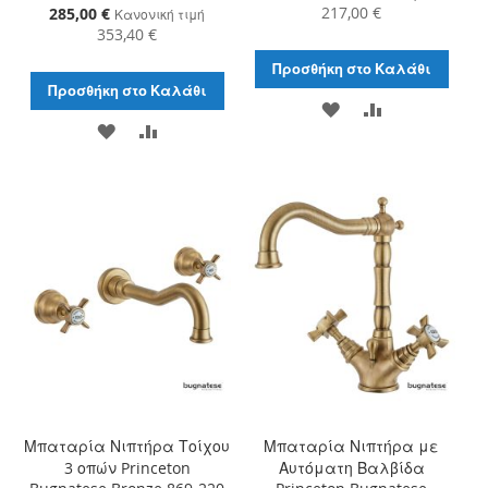
Τιμή
217,00 €
Ειδική
285,00 €
Κανονική τιμή
Τιμή
353,40 €
Προσθήκη στο Καλάθι
Προσθήκη στο Καλάθι
ΠΡΟΣΘΉΚΗ
ΠΡΟΣΘΉΚΗ
ΠΡΟΣΘΉΚΗ
ΠΡΟΣΘΉΚΗ
ΣΤΗ
ΓΙΑ
ΣΤΗ
ΓΙΑ
ΛΊΣΤΑ
ΣΎΓΚΡΙΣΗ
ΛΊΣΤΑ
ΣΎΓΚΡΙΣΗ
ΕΠΙΘΥΜΙΏΝ
ΕΠΙΘΥΜΙΏΝ
Μπαταρία Νιπτήρα Τοίχου
Μπαταρία Νιπτήρα με
3 οπών Princeton
Αυτόματη Βαλβίδα