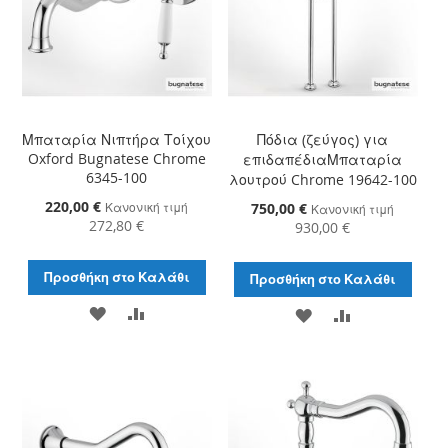
Μπαταρία Νιπτήρα Τοίχου
Πόδια (ζεύγος) για
Oxford Bugnatese Chrome
επιδαπέδιαΜπαταρία
6345-100
λουτρού Chrome 19642-100
Ειδική
220,00 €
Κανονική τιμή
Ειδική
750,00 €
Κανονική τιμή
Τιμή
272,80 €
Τιμή
930,00 €
Προσθήκη στο Καλάθι
Προσθήκη στο Καλάθι
ΠΡΟΣΘΉΚΗ
ΠΡΟΣΘΉΚΗ
ΠΡΟΣΘΉΚΗ
ΠΡΟΣΘΉΚΗ
ΣΤΗ
ΓΙΑ
ΣΤΗ
ΓΙΑ
ΛΊΣΤΑ
ΣΎΓΚΡΙΣΗ
ΛΊΣΤΑ
ΣΎΓΚΡΙΣΗ
ΕΠΙΘΥΜΙΏΝ
ΕΠΙΘΥΜΙΏΝ