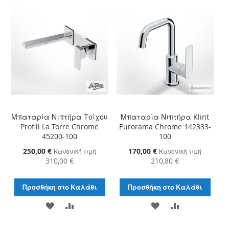
ΛΊΣΤΑ
ΣΎΓΚΡΙΣΗ
ΛΊΣΤΑ
ΣΎΓΚΡΙΣΗ
ΕΠΙΘΥΜΙΏΝ
ΕΠΙΘΥΜΙΏΝ
Μπαταρία Νιπτήρα Τοίχου
Μπαταρία Νιπτήρα Klint
Profili La Torre Chrome
Eurorama Chrome 142333-
45200-100
100
Ειδική
250,00 €
Ειδική
170,00 €
Κανονική τιμή
Κανονική τιμή
Τιμή
Τιμή
310,00 €
210,80 €
Προσθήκη στο Καλάθι
Προσθήκη στο Καλάθι
ΠΡΟΣΘΉΚΗ
ΠΡΟΣΘΉΚΗ
ΠΡΟΣΘΉΚΗ
ΠΡΟΣΘΉΚΗ
ΣΤΗ
ΓΙΑ
ΣΤΗ
ΓΙΑ