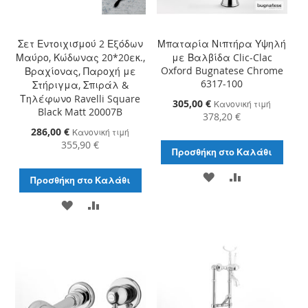
Σετ Εντοιχισμού 2 Εξόδων
Μπαταρία Νιπτήρα Υψηλή
Μαύρο, Κώδωνας 20*20εκ.,
με Βαλβίδα Clic-Clac
Oxford Bugnatese Chrome
Βραχίονας, Παροχή με
6317-100
Στήριγμα, Σπιράλ &
Τηλέφωνο Ravelli Square
Ειδική
305,00 €
Κανονική τιμή
Black Matt 20007B
Τιμή
378,20 €
Ειδική
286,00 €
Κανονική τιμή
Τιμή
355,90 €
Προσθήκη στο Καλάθι
ΠΡΟΣΘΉΚΗ
ΠΡΟΣΘΉΚΗ
Προσθήκη στο Καλάθι
ΣΤΗ
ΓΙΑ
ΠΡΟΣΘΉΚΗ
ΠΡΟΣΘΉΚΗ
ΛΊΣΤΑ
ΣΎΓΚΡΙΣΗ
ΣΤΗ
ΓΙΑ
ΕΠΙΘΥΜΙΏΝ
ΛΊΣΤΑ
ΣΎΓΚΡΙΣΗ
ΕΠΙΘΥΜΙΏΝ