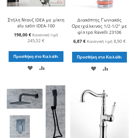
Στήλη Ντουζ IDEA με μίκτη
Διακόπτης Γωνιακός
alu satin IDEA-100
Ορειχάλκινος 1/2-1/2" με
φίλτρο Ravelli 23106
Ειδική
198,00 €
Κανονική τιμή
Τιμή
245,52 €
Ειδική
6,87 €
8,90 €
Κανονική τιμή
Τιμή
Προσθήκη στο Καλάθι
Προσθήκη στο Καλάθι
ΠΡΟΣΘΉΚΗ
ΠΡΟΣΘΉΚΗ
ΠΡΟΣΘΉΚΗ
ΠΡΟΣΘΉΚΗ
ΣΤΗ
ΓΙΑ
ΣΤΗ
ΓΙΑ
ΛΊΣΤΑ
ΣΎΓΚΡΙΣΗ
ΛΊΣΤΑ
ΣΎΓΚΡΙΣΗ
ΕΠΙΘΥΜΙΏΝ
ΕΠΙΘΥΜΙΏΝ