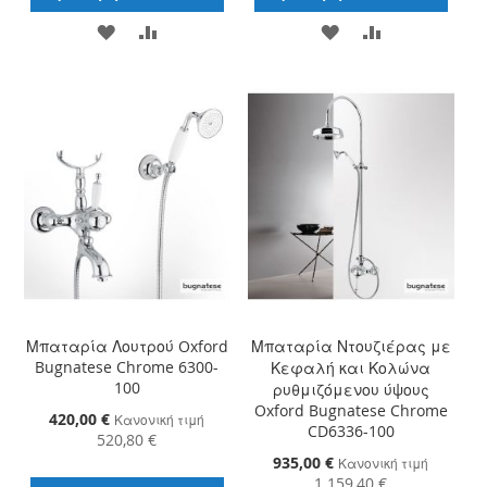
ΠΡΟΣΘΉΚΗ
ΠΡΟΣΘΉΚΗ
ΠΡΟΣΘΉΚΗ
ΠΡΟΣΘΉΚΗ
ΣΤΗ
ΓΙΑ
ΣΤΗ
ΓΙΑ
ΛΊΣΤΑ
ΣΎΓΚΡΙΣΗ
ΛΊΣΤΑ
ΣΎΓΚΡΙΣΗ
ΕΠΙΘΥΜΙΏΝ
ΕΠΙΘΥΜΙΏΝ
Μπαταρία Λουτρού Oxford
Μπαταρία Ντουζιέρας με
Bugnatese Chrome 6300-
Κεφαλή και Κολώνα
100
ρυθμιζόμενου ύψους
Oxford Bugnatese Chrome
Ειδική
420,00 €
Κανονική τιμή
CD6336-100
Τιμή
520,80 €
Ειδική
935,00 €
Κανονική τιμή
Τιμή
1.159,40 €