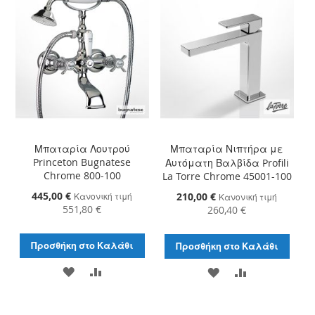
ΕΠΙΘΥΜΙΏΝ
Μπαταρία Λουτρού
Μπαταρία Νιπτήρα με
Princeton Bugnatese
Αυτόματη Βαλβίδα Profili
Chrome 800-100
La Torre Chrome 45001-100
Ειδική
445,00 €
Ειδική
210,00 €
Κανονική τιμή
Κανονική τιμή
Τιμή
Τιμή
551,80 €
260,40 €
Προσθήκη στο Καλάθι
Προσθήκη στο Καλάθι
ΠΡΟΣΘΉΚΗ
ΠΡΟΣΘΉΚΗ
ΠΡΟΣΘΉΚΗ
ΠΡΟΣΘΉΚΗ
ΣΤΗ
ΓΙΑ
ΣΤΗ
ΓΙΑ