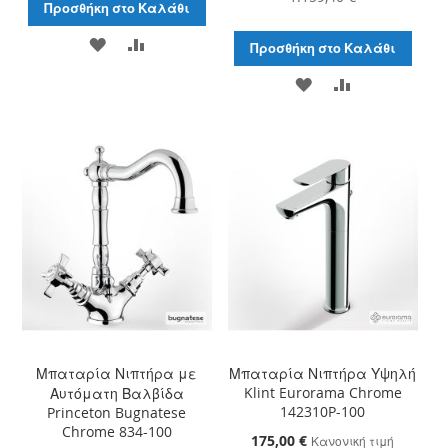
Προσθήκη στο Καλάθι
ΠΡΟΣΘΉΚΗ
ΠΡΟΣΘΉΚΗ
Προσθήκη στο Καλάθι
ΣΤΗ
ΓΙΑ
ΠΡΟΣΘΉΚΗ
ΠΡΟΣΘΉΚΗ
ΛΊΣΤΑ
ΣΎΓΚΡΙΣΗ
ΣΤΗ
ΓΙΑ
ΕΠΙΘΥΜΙΏΝ
ΛΊΣΤΑ
ΣΎΓΚΡΙΣΗ
ΕΠΙΘΥΜΙΏΝ
Μπαταρία Νιπτήρα με
Μπαταρία Νιπτήρα Υψηλή
Klint Eurorama Chrome
Αυτόματη Βαλβίδα
142310P-100
Princeton Bugnatese
Chrome 834-100
Ειδική
175,00 €
Κανονική τιμή