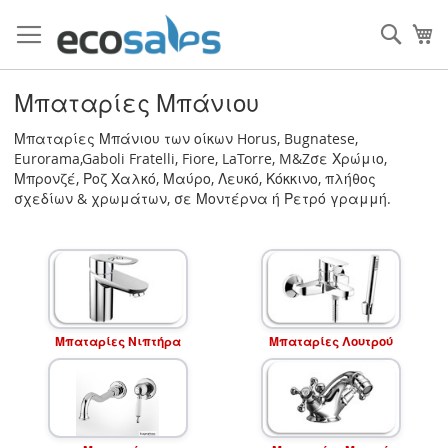
Μετάβαση
στο
Τ
περιεχόμενο
Filtrer
Μπαταρίες Μπάνιου
Μπαταρίες Μπάνιου των οίκων Horus, Bugnatese,
Eurorama,Gaboli Fratelli, Fiore, LaTorre, M&Zσε Χρώμιο,
Μπρονζέ, Ροζ Χαλκό, Μαύρο, Λευκό, Κόκκινο, πλήθος
σχεδίων & χρωμάτων, σε Μοντέρνα ή Ρετρό γραμμή.
Μπαταρίες Νιπτήρα
Μπαταρίες Λουτρού