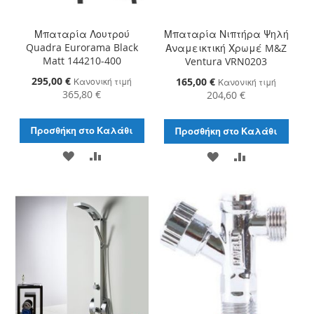
Μπαταρία Λουτρού
Μπαταρία Νιπτήρα Ψηλή
Quadra Eurorama Black
Αναμεικτική Χρωμέ M&Z
Matt 144210-400
Ventura VRN0203
Ειδική
295,00 €
Ειδική
165,00 €
Κανονική τιμή
Κανονική τιμή
Τιμή
Τιμή
365,80 €
204,60 €
Προσθήκη στο Καλάθι
Προσθήκη στο Καλάθι
ΠΡΟΣΘΉΚΗ
ΠΡΟΣΘΉΚΗ
ΠΡΟΣΘΉΚΗ
ΠΡΟΣΘΉΚΗ
ΣΤΗ
ΓΙΑ
ΣΤΗ
ΓΙΑ
ΛΊΣΤΑ
ΣΎΓΚΡΙΣΗ
ΛΊΣΤΑ
ΣΎΓΚΡΙΣΗ
ΕΠΙΘΥΜΙΏΝ
ΕΠΙΘΥΜΙΏΝ