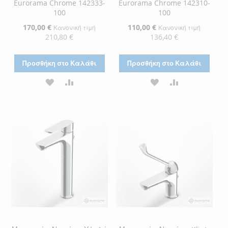
Eurorama Chrome 142333-
Eurorama Chrome 142310-
100
100
Ειδική
170,00 €
Ειδική
110,00 €
Κανονική τιμή
Κανονική τιμή
Τιμή
Τιμή
210,80 €
136,40 €
Προσθήκη στο Καλάθι
Προσθήκη στο Καλάθι
ΠΡΟΣΘΉΚΗ
ΠΡΟΣΘΉΚΗ
ΠΡΟΣΘΉΚΗ
ΠΡΟΣΘΉΚΗ
ΣΤΗ
ΓΙΑ
ΣΤΗ
ΓΙΑ
ΛΊΣΤΑ
ΣΎΓΚΡΙΣΗ
ΛΊΣΤΑ
ΣΎΓΚΡΙΣΗ
ΕΠΙΘΥΜΙΏΝ
ΕΠΙΘΥΜΙΏΝ