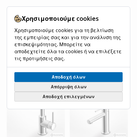
Μπαταρία Νιπτήρα
Μπαταρία Νιπτήρα Ρετρό
Χρωμέ Gaboli Fratelli Pinco
Υψηλή Χρωμέ Gaboli
Χρησιμοποιούμε cookies
1900
Fratelli Parentesi 2150
Χρησιμοποιούμε cookies για τη βελτίωση
Ειδική
165,00 €
Ειδική
369,00 €
Κανονική τιμή
Κανονική τιμή
Τιμή
Τιμή
της εμπειρίας σας και για την ανάλυση της
204,60 €
385,00 €
επισκεψιμότητας. Μπορείτε να
αποδεχτείτε όλα τα cookies ή να επιλέξετε
Προσθήκη στο Καλάθι
Προσθήκη στο Καλάθι
τις προτιμήσεις σας.
ΠΡΟΣΘΉΚΗ
ΠΡΟΣΘΉΚΗ
ΠΡΟΣΘΉΚΗ
ΠΡΟΣΘΉΚΗ
ΣΤΗ
ΓΙΑ
ΣΤΗ
ΓΙΑ
Αποδοχή όλων
ΛΊΣΤΑ
ΣΎΓΚΡΙΣΗ
ΛΊΣΤΑ
ΣΎΓΚΡΙΣΗ
Απόρριψη όλων
ΕΠΙΘΥΜΙΏΝ
ΕΠΙΘΥΜΙΏΝ
Αποδοχή επιλεγμένων