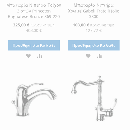
Μπαταρία Νιπτήρα Τοίχου
Μπαταρία Νιπτήρα
3 οπών Princeton
Χρωμέ Gaboli Fratelli Jolie
Bugnatese Bronze 869-220
3800
Ειδική
325,00 €
Ειδική
103,00 €
Κανονική τιμή
Κανονική τιμή
Τιμή
Τιμή
403,00 €
127,72 €
Προσθήκη στο Καλάθι
Προσθήκη στο Καλάθι
ΠΡΟΣΘΉΚΗ
ΠΡΟΣΘΉΚΗ
ΠΡΟΣΘΉΚΗ
ΠΡΟΣΘΉΚΗ
ΣΤΗ
ΓΙΑ
ΣΤΗ
ΓΙΑ
ΛΊΣΤΑ
ΣΎΓΚΡΙΣΗ
ΛΊΣΤΑ
ΣΎΓΚΡΙΣΗ
ΕΠΙΘΥΜΙΏΝ
ΕΠΙΘΥΜΙΏΝ