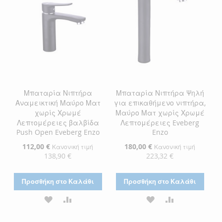
ΕΠΙΘΥΜΙΏΝ
Μπαταρία Νιπτήρα
Μπαταρία Νιπτήρα Ψηλή
Αναμεικτική Μαύρο Ματ
για επικαθήμενο νιπτήρα,
χωρίς Χρωμέ
Μαύρο Ματ χωρίς Χρωμέ
Λεπτομέρειες βαλβίδα
Λεπτομέρειες Eveberg
Push Open Eveberg Enzo
Enzo
Ειδική
112,00 €
Ειδική
180,00 €
Κανονική τιμή
Κανονική τιμή
Τιμή
Τιμή
138,90 €
223,32 €
Προσθήκη στο Καλάθι
Προσθήκη στο Καλάθι
ΠΡΟΣΘΉΚΗ
ΠΡΟΣΘΉΚΗ
ΠΡΟΣΘΉΚΗ
ΠΡΟΣΘΉΚΗ
ΣΤΗ
ΓΙΑ
ΣΤΗ
ΓΙΑ