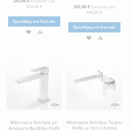
Ειδική
285,00 €
Κανονική τιμή
Τιμή
353,40 €
Ειδική
355,00 €
Κανονική τιμή
Τιμή
440,20 €
Προσθήκη στο Καλάθι
Προσθήκη στο Καλάθι
ΠΡΟΣΘΉΚΗ
ΠΡΟΣΘΉΚΗ
ΠΡΟΣΘΉΚΗ
ΠΡΟΣΘΉΚΗ
ΣΤΗ
ΓΙΑ
ΣΤΗ
ΓΙΑ
ΛΊΣΤΑ
ΣΎΓΚΡΙΣΗ
ΛΊΣΤΑ
ΣΎΓΚΡΙΣΗ
ΕΠΙΘΥΜΙΏΝ
ΕΠΙΘΥΜΙΏΝ
Μπαταρία Νιπτήρα με
Μπαταρία Νιπτήρα Τοίχου
Profili La Torre Chrome
Αυτόματη Βαλβίδα Profili