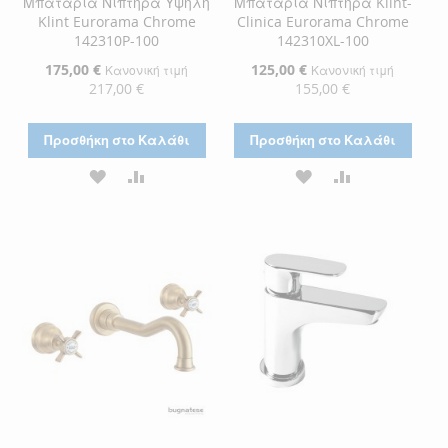
Μπαταρία Νιπτήρα Υψηλή
Μπαταρία Νιπτήρα Klint-
Klint Eurorama Chrome
Clinica Eurorama Chrome
142310P-100
142310XL-100
Ειδική
175,00 €
Ειδική
125,00 €
Κανονική τιμή
Κανονική τιμή
Τιμή
Τιμή
217,00 €
155,00 €
Προσθήκη στο Καλάθι
Προσθήκη στο Καλάθι
ΠΡΟΣΘΉΚΗ
ΠΡΟΣΘΉΚΗ
ΠΡΟΣΘΉΚΗ
ΠΡΟΣΘΉΚΗ
ΣΤΗ
ΓΙΑ
ΣΤΗ
ΓΙΑ
ΛΊΣΤΑ
ΣΎΓΚΡΙΣΗ
ΛΊΣΤΑ
ΣΎΓΚΡΙΣΗ
ΕΠΙΘΥΜΙΏΝ
ΕΠΙΘΥΜΙΏΝ