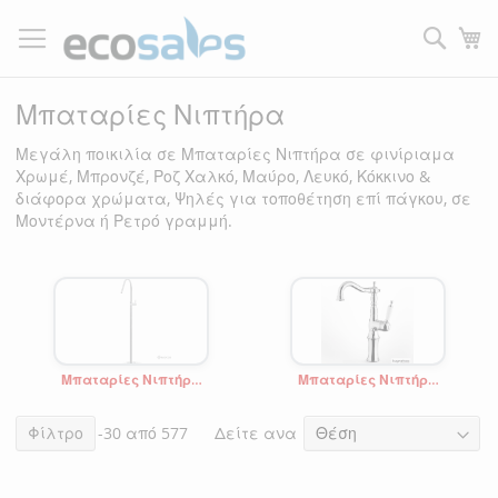
Μετάβαση
στο
Τ
περιεχόμενο
Filtrer
Μπαταρίες Νιπτήρα
Μεγάλη ποικιλία σε Μπαταρίες Νιπτήρα σε φινίριαμα
Χρωμέ, Μπρονζέ, Ροζ Χαλκό, Μαύρο, Λευκό, Κόκκινο &
διάφορα χρώματα, Ψηλές για τοποθέτηση επί πάγκου, σε
Μοντέρνα ή Ρετρό γραμμή.
Μπαταρίες Νιπτήρα
Μπαταρίες Νιπτήρα
Επιδαπέδιες
επί πάγκου
Δείτε ανα
Στοιχεία
Φίλτρο
1
-
30
από
577