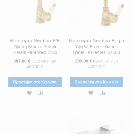
Μπαταρία Νιπτήρα Α/Β
Μπαταρία Νιπτήρα Ρετρό
Υψηλή Bronze Gaboli
Υψηλή Bronze Gaboli
Fratelli Parentesi 2100
Fratelli Parentesi 2150B
Ειδική
387,00 €
Ειδική
399,00 €
Κανονική τιμή
Κανονική τιμή
Τιμή
Τιμή
480,00 €
495,00 €
Προσθήκη στο Καλάθι
Προσθήκη στο Καλάθι
ΠΡΟΣΘΉΚΗ
ΠΡΟΣΘΉΚΗ
ΠΡΟΣΘΉΚΗ
ΠΡΟΣΘΉΚΗ
ΣΤΗ
ΓΙΑ
ΣΤΗ
ΓΙΑ
ΛΊΣΤΑ
ΣΎΓΚΡΙΣΗ
ΛΊΣΤΑ
ΣΎΓΚΡΙΣΗ
ΕΠΙΘΥΜΙΏΝ
ΕΠΙΘΥΜΙΏΝ