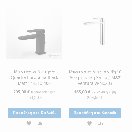
ΛΊΣΤΑ
ΣΎΓΚΡΙΣΗ
ΛΊΣΤΑ
ΣΎΓΚΡΙΣΗ
ΕΠΙΘΥΜΙΏΝ
ΕΠΙΘΥΜΙΏΝ
Μπαταρία Νιπτήρα
Μπαταρία Νιπτήρα Ψηλή
Quadra Eurorama Black
Αναμεικτική Χρωμέ M&Z
Μatt 144310-400
Ventura VRN0203
Ειδική
205,00 €
Ειδική
165,00 €
Κανονική τιμή
Κανονική τιμή
Τιμή
Τιμή
254,20 €
204,60 €
Προσθήκη στο Καλάθι
Προσθήκη στο Καλάθι
ΠΡΟΣΘΉΚΗ
ΠΡΟΣΘΉΚΗ
ΠΡΟΣΘΉΚΗ
ΠΡΟΣΘΉΚΗ