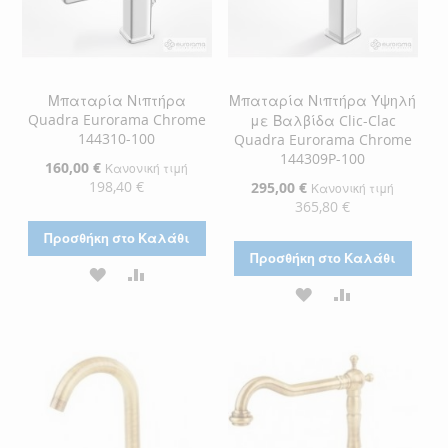
Μπαταρία Νιπτήρα
Μπαταρία Νιπτήρα Υψηλή
Quadra Eurorama Chrome
με Βαλβίδα Clic-Clac
144310-100
Quadra Eurorama Chrome
144309P-100
Ειδική
160,00 €
Κανονική τιμή
Τιμή
198,40 €
Ειδική
295,00 €
Κανονική τιμή
Τιμή
365,80 €
Προσθήκη στο Καλάθι
Προσθήκη στο Καλάθι
ΠΡΟΣΘΉΚΗ
ΠΡΟΣΘΉΚΗ
ΠΡΟΣΘΉΚΗ
ΠΡΟΣΘΉΚΗ
ΣΤΗ
ΓΙΑ
ΣΤΗ
ΓΙΑ
ΛΊΣΤΑ
ΣΎΓΚΡΙΣΗ
ΛΊΣΤΑ
ΣΎΓΚΡΙΣΗ
ΕΠΙΘΥΜΙΏΝ
ΕΠΙΘΥΜΙΏΝ