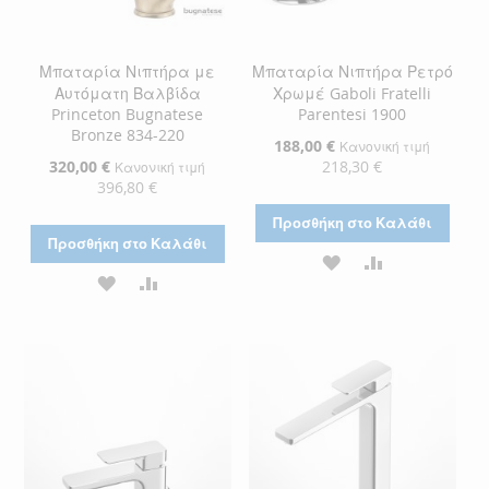
Μπαταρία Νιπτήρα με
Μπαταρία Νιπτήρα Ρετρό
Αυτόματη Βαλβίδα
Χρωμέ Gaboli Fratelli
Princeton Bugnatese
Parentesi 1900
Bronze 834-220
Ειδική
188,00 €
Κανονική τιμή
Τιμή
Ειδική
320,00 €
218,30 €
Κανονική τιμή
Τιμή
396,80 €
Προσθήκη στο Καλάθι
Προσθήκη στο Καλάθι
ΠΡΟΣΘΉΚΗ
ΠΡΟΣΘΉΚΗ
ΠΡΟΣΘΉΚΗ
ΠΡΟΣΘΉΚΗ
ΣΤΗ
ΓΙΑ
ΣΤΗ
ΓΙΑ
ΛΊΣΤΑ
ΣΎΓΚΡΙΣΗ
ΛΊΣΤΑ
ΣΎΓΚΡΙΣΗ
ΕΠΙΘΥΜΙΏΝ
ΕΠΙΘΥΜΙΏΝ