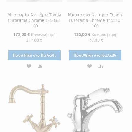
Μπαταρία Νιπτήρα Tonda
Μπαταρία Νιπτήρα Tonda
Eurorama Chrome 145333-
Eurorama Chrome 145310-
100
100
Ειδική
175,00 €
Ειδική
135,00 €
Κανονική τιμή
Κανονική τιμή
Τιμή
Τιμή
217,00 €
167,40 €
Προσθήκη στο Καλάθι
Προσθήκη στο Καλάθι
ΠΡΟΣΘΉΚΗ
ΠΡΟΣΘΉΚΗ
ΠΡΟΣΘΉΚΗ
ΠΡΟΣΘΉΚΗ
ΣΤΗ
ΓΙΑ
ΣΤΗ
ΓΙΑ
ΛΊΣΤΑ
ΣΎΓΚΡΙΣΗ
ΛΊΣΤΑ
ΣΎΓΚΡΙΣΗ
ΕΠΙΘΥΜΙΏΝ
ΕΠΙΘΥΜΙΏΝ