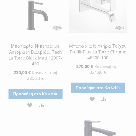
Μπαταρία Νιπτήρα με
Μπαταρία Νιπτήρα Τοίχου
Profili-Plus La Torre Chrome
Αυτόματη Βαλβίδα, Τech
46200-100
La Torre Black Matt 12007-
400
Ειδική
270,00 €
Κανονική τιμή
Τιμή
334,80 €
Ειδική
230,00 €
Κανονική τιμή
Τιμή
285,20 €
Προσθήκη στο Καλάθι
Προσθήκη στο Καλάθι
ΠΡΟΣΘΉΚΗ
ΠΡΟΣΘΉΚΗ
ΠΡΟΣΘΉΚΗ
ΠΡΟΣΘΉΚΗ
ΣΤΗ
ΓΙΑ
ΣΤΗ
ΓΙΑ
ΛΊΣΤΑ
ΣΎΓΚΡΙΣΗ
ΛΊΣΤΑ
ΣΎΓΚΡΙΣΗ
ΕΠΙΘΥΜΙΏΝ