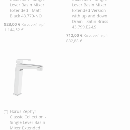
Καλάθι
Καλάθι
Lever Basin Mixer
Lever Basin Mixer
Extended - Matt
Extended Version
Black 48.779-NO
with up and down
Drain - Satin Brass
Ειδική
923,00 €
Κανονική τιμή
43.799.E2-LS
Τιμή
1.144,52 €
Ειδική
712,00 €
Κανονική τιμή
Τιμή
882,88 €
Horus Zéphyr
Προσθήκη
Classic Collection -
στο
Single Lever Basin
Καλάθι
Mixer Extended