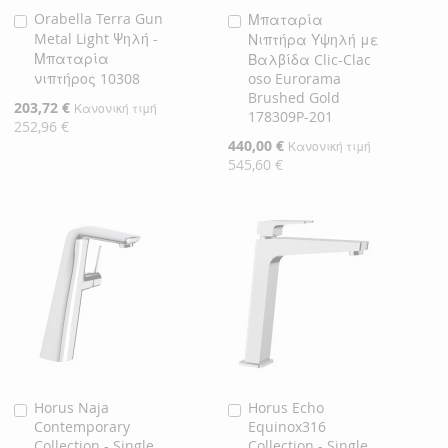
Orabella Terra Gun
Μπαταρία
Προσθήκη
Προσθήκη
Metal Light Ψηλή -
Νιπτήρα Υψηλή με
στο
στο
Μπαταρία
Βαλβίδα Clic-Clac
Καλάθι
Καλάθι
νιπτήρος 10308
oso Eurorama
Brushed Gold
Ειδική
203,72 €
Κανονική τιμή
178309P-201
Τιμή
252,96 €
Ειδική
440,00 €
Κανονική τιμή
Τιμή
545,60 €
Horus Naja
Horus Echo
Προσθήκη
Προσθήκη
Contemporary
Equinox316
στο
στο
Collection - Single
Collection - Single