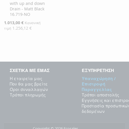
with up and down
Drain - Matt Black
16.719-NO
Ειδική
1.013,00 €
Κανονική
Τιμή
1.256,12 €
τιμή
ΣΧΕΤΙΚΑ ΜΕ ΕΜΑΣ
ΕΞΥΠΗΡΕΤΗΣΗ
Η εταιρεία μας
Υπαναχώρηση /
Που θα μας βρείτε
Επιστροφή
Όροι συναλλαγών
Παραγγελίας
Τρόποι πληρωμής
Τρόποι αποστολής
Εγγυήσεις και επιστρ
Προστασία προσωπικώ
δεδομένων
Copyright © 2026 Ecosales