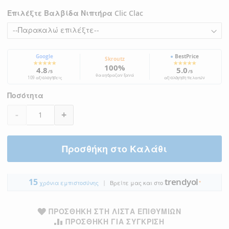
Επιλέξτε Βαλβίδα Νιπτήρα Clic Clac
Google
●
BestPrice
Skroutz
★★★★★
★★★★★
100%
4.8
5.0
/5
/5
θα αγόραζαν ξανά
109 αξιολογήσεις
αξιολόγηση πελατών
Ποσότητα
-
+
Προσθήκη στο Καλάθι
trendyol
15
|
●
χρόνια εμπιστοσύνης
Βρείτε μας και στο
ΠΡΟΣΘΉΚΗ ΣΤΗ ΛΊΣΤΑ ΕΠΙΘΥΜΙΏΝ
ΠΡΟΣΘΉΚΗ ΓΙΑ ΣΎΓΚΡΙΣΗ