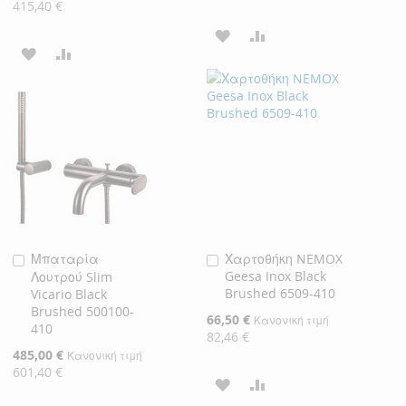
Τιμή
415,40 €
ΠΡΟΣΘΉΚΗ
ΠΡΟΣΘΉΚΗ
ΠΡΟΣΘΉΚΗ
ΠΡΟΣΘΉΚΗ
ΣΤΗ
ΓΙΑ
ΣΤΗ
ΓΙΑ
ΛΊΣΤΑ
ΣΎΓΚΡΙΣΗ
ΛΊΣΤΑ
ΣΎΓΚΡΙΣΗ
ΕΠΙΘΥΜΙΏΝ
ΕΠΙΘΥΜΙΏΝ
Μπαταρία
Χαρτοθήκη NEMOX
Προσθήκη
Προσθήκη
Geesa Inox Black
Λουτρού Slim
στο
στο
Brushed 6509-410
Vicario Black
Καλάθι
Καλάθι
Brushed 500100-
Ειδική
66,50 €
Κανονική τιμή
410
Τιμή
82,46 €
Ειδική
485,00 €
Κανονική τιμή
Τιμή
601,40 €
ΠΡΟΣΘΉΚΗ
ΠΡΟΣΘΉΚΗ