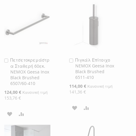
ΣΤΗ
ΓΙΑ
ΛΊΣΤΑ
ΣΎΓΚΡΙΣΗ
ΛΊΣΤΑ
ΣΎΓΚΡΙΣΗ
ΕΠΙΘΥΜΙΏΝ
ΕΠΙΘΥΜΙΏΝ
Πετσετοκρεμάστρ
Πιγκάλ Επίτοιχο
Προσθήκη
Προσθήκη
NEMOX Geesa Inox
α Σταθερή 60εκ.
στο
στο
Black Brushed
NEMOX Geesa Inox
Καλάθι
Καλάθι
6511-410
Black Brushed
6507/60-410
Ειδική
114,00 €
Κανονική τιμή
Τιμή
141,36 €
Ειδική
124,00 €
Κανονική τιμή
Τιμή
153,76 €
ΠΡΟΣΘΉΚΗ
ΠΡΟΣΘΉΚΗ
ΠΡΟΣΘΉΚΗ
ΠΡΟΣΘΉΚΗ
ΣΤΗ
ΓΙΑ
ΣΤΗ
ΓΙΑ
ΛΊΣΤΑ
ΣΎΓΚΡΙΣΗ
ΛΊΣΤΑ
ΣΎΓΚΡΙΣΗ