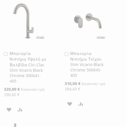
ΕΠΙΘΥΜΙΏΝ
ΛΊΣΤΑ
ΣΎΓΚΡΙΣΗ
ΕΠΙΘΥΜΙΏΝ
Μπαταρία
Μπαταρία
Προσθήκη
Προσθήκη
Νιπτήρα Υψηλή με
Νιπτήρα Τοίχου
στο
στο
Slim Vicario Black
Βαλβίδα Clic-Clac
Καλάθι
Καλάθι
Chrome 500045-
Slim Vicario Black
405
Chrome 500041-
405
Ειδική
310,00 €
Κανονική τιμή
Τιμή
384,40 €
Ειδική
320,00 €
Κανονική τιμή
Τιμή
396,80 €
ΠΡΟΣΘΉΚΗ
ΠΡΟΣΘΉΚΗ
ΠΡΟΣΘΉΚΗ
ΠΡΟΣΘΉΚΗ
ΣΤΗ
ΓΙΑ
ΣΤΗ
ΓΙΑ
ΛΊΣΤΑ
ΣΎΓΚΡΙΣΗ