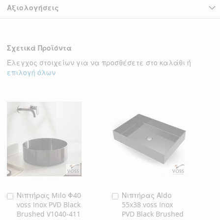
Αξιολογήσεις
Σχετικά Προϊόντα
Έλεγχος στοιχείων για να προσθέσετε στο καλάθι ή
επιλογή όλων
Νιπτήρας Milo Φ40
Νιπτήρας Αldo
Προσθήκη
Προσθήκη
voss Inox PVD Black
55x38 voss Inox
στο
στο
Brushed V1040-411
PVD Black Brushed
Καλάθι
Καλάθι