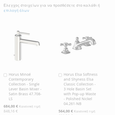
Έλεγχος στοιχείων για να προσθέσετε στο καλάθι ή
επιλογή όλων
Horus Minoé
Horus Elsa Softness
Προσθήκη
Προσθήκη
Contemporary
and Shyness Elsa
στο
στο
Collection - Single
Classic Collection -
Καλάθι
Καλάθι
Lever Basin Mixer -
3 Hole Basin Set
Satin Brass 47.708-
with Pop-up Waste
LS
- Polished Nickel
04.261-NB
Ειδική
684,00 €
Κανονική τιμή
Τιμή
848,16 €
Ειδική
564,00 €
Κανονική τιμή
Τιμή