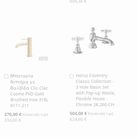
699,36 €
Horus Coventry
Μπαταρία
Προσθήκη
Προσθήκη
Classic Collection -
Νιπτήρα με
στο
στο
3 Hole Basin Set
Βαλβίδα Clic-Clac
Καλάθι
Καλάθι
with Pop-up Waste,
Cosmo PVD Gold
Flexible Hoses -
Brushed Inox 316L
Chrome 28.260-CH
6111-211
Ειδική
504,00 €
Κανονική τιμή
Ειδική
270,00 €
Κανονική τιμή
Τιμή
624,96 €
Τιμή
334,80 €