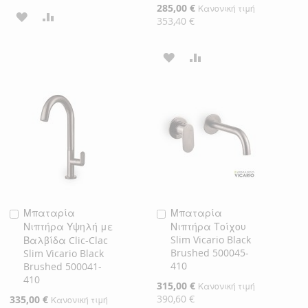
Ειδική
285,00 €
Κανονική τιμή
ΠΡΟΣΘΉΚΗ
ΠΡΟΣΘΉΚΗ
Τιμή
353,40 €
ΣΤΗ
ΓΙΑ
ΠΡΟΣΘΉΚΗ
ΠΡΟΣΘΉΚΗ
ΛΊΣΤΑ
ΣΎΓΚΡΙΣΗ
ΣΤΗ
ΓΙΑ
ΕΠΙΘΥΜΙΏΝ
ΛΊΣΤΑ
ΣΎΓΚΡΙΣΗ
ΕΠΙΘΥΜΙΏΝ
Μπαταρία
Μπαταρία
Προσθήκη
Προσθήκη
Νιπτήρα Υψηλή με
Νιπτήρα Τοίχου
στο
στο
Slim Vicario Black
Βαλβίδα Clic-Clac
Καλάθι
Καλάθι
Brushed 500045-
Slim Vicario Black
410
Brushed 500041-
410
Ειδική
315,00 €
Κανονική τιμή
Τιμή
390,60 €
Ειδική
335,00 €
Κανονική τιμή