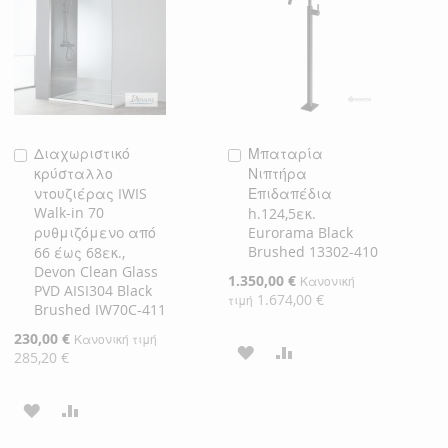
ΕΠΙΘΥΜΙΏΝ
ΕΠΙΘΥΜΙΏΝ
Διαχωριστικό
Μπαταρία
Προσθήκη
Προσθήκη
κρύσταλλο
Νιπτήρα
στο
στο
ντουζιέρας IWIS
Επιδαπέδια
Καλάθι
Καλάθι
Walk-in 70
h.124,5εκ.
ρυθμιζόμενo από
Eurorama Black
Brushed 13302-410
66 έως 68εκ.,
Devon Clean Glass
Ειδική
1.350,00 €
Κανονική
PVD AISI304 Black
Τιμή
1.674,00 €
τιμή
Brushed IW70C-411
Ειδική
230,00 €
Κανονική τιμή
ΠΡΟΣΘΉΚΗ
ΠΡΟΣΘΉΚΗ
Τιμή
285,20 €
ΣΤΗ
ΓΙΑ
ΠΡΟΣΘΉΚΗ
ΠΡΟΣΘΉΚΗ
ΛΊΣΤΑ
ΣΎΓΚΡΙΣΗ
ΣΤΗ
ΓΙΑ