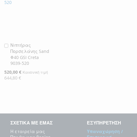
Νιπτήρας
Προσθήκη
Πορσελάνης Sand
στο
Φ40 GSI Creta
Καλάθι
9039-520
Ειδική
520,00 €
Κανονική τιμή
Τιμή
644,80 €
ΣΧΕΤΙΚΑ ΜΕ ΕΜΑΣ
ΕΞΥΠΗΡΕΤΗΣΗ
Η εταιρεία μας
Υπαναχώρηση /