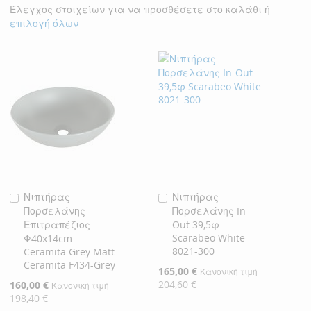
Έλεγχος στοιχείων για να προσθέσετε στο καλάθι ή
επιλογή όλων
Νιπτήρας
Νιπτήρας
Προσθήκη
Προσθήκη
Πορσελάνης
Πορσελάνης In-
στο
στο
Επιτραπέζιος
Out 39,5φ
Καλάθι
Καλάθι
Scarabeo White
Φ40x14cm
8021-300
Ceramita Grey Matt
Ceramita F434-Grey
Ειδική
165,00 €
Κανονική τιμή
Τιμή
204,60 €
Ειδική
160,00 €
Κανονική τιμή
Τιμή
198,40 €