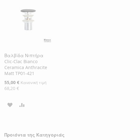
ΛΊΣΤΑ
ΣΎΓΚΡΙΣΗ
ΛΊΣΤΑ
ΣΎΓΚΡΙΣΗ
ΕΠΙΘΥΜΙΏΝ
ΕΠΙΘΥΜΙΏΝ
Βαλβίδα Νιπτήρα
Clic-Clac Bianco
Ceramica Anthracite
Matt TP01-421
Ειδική
55,00 €
Κανονική τιμή
Τιμή
68,20 €
ΠΡΟΣΘΉΚΗ
ΠΡΟΣΘΉΚΗ
ΣΤΗ
ΓΙΑ
ΛΊΣΤΑ
ΣΎΓΚΡΙΣΗ
Προιόντα της Κατηγοριάς
ΕΠΙΘΥΜΙΏΝ