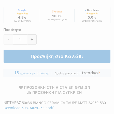
Google
●
BestPrice
Skroutz
★★★★★
★★★★★
100%
4.8
5.0
/5
/5
θα αγόραζαν ξανά
109 αξιολογήσεις
αξιολόγηση πελατών
Ποσότητα
-
+
Προσθήκη στο Καλάθι
trendyol
15
|
●
χρόνια εμπιστοσύνης
Βρείτε μας και στο
ΠΡΟΣΘΉΚΗ ΣΤΗ ΛΊΣΤΑ ΕΠΙΘΥΜΙΏΝ
ΠΡΟΣΘΉΚΗ ΓΙΑ ΣΎΓΚΡΙΣΗ
ΝΙΠΤΗΡΑΣ 50x36 BIANCO CERAMICA TAUPE MATT 34050-530
Download 508-34050-530.pdf