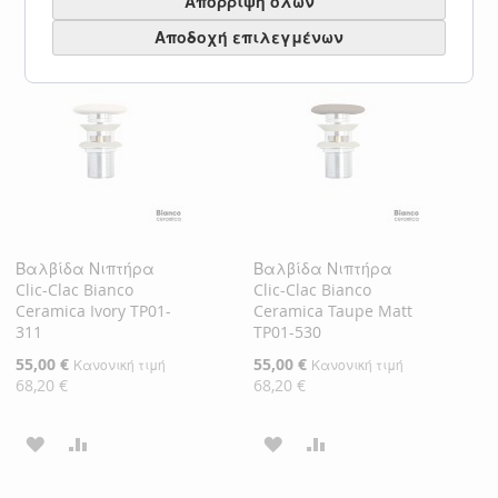
Απόρριψη όλων
ΠΡΟΣΘΉΚΗ
ΠΡΟΣΘΉΚΗ
ΣΤΗ
ΓΙΑ
Αποδοχή επιλεγμένων
ΣΤΗ
ΓΙΑ
ΛΊΣΤΑ
ΣΎΓΚΡΙΣΗ
ΛΊΣΤΑ
ΣΎΓΚΡΙΣΗ
ΕΠΙΘΥΜΙΏΝ
ΕΠΙΘΥΜΙΏΝ
Βαλβίδα Νιπτήρα
Βαλβίδα Νιπτήρα
Clic-Clac Bianco
Clic-Clac Bianco
Ceramica Ivory TP01-
Ceramica Taupe Matt
311
TP01-530
Ειδική
55,00 €
Ειδική
55,00 €
Κανονική τιμή
Κανονική τιμή
Τιμή
Τιμή
68,20 €
68,20 €
ΠΡΟΣΘΉΚΗ
ΠΡΟΣΘΉΚΗ
ΠΡΟΣΘΉΚΗ
ΠΡΟΣΘΉΚΗ
ΣΤΗ
ΓΙΑ
ΣΤΗ
ΓΙΑ