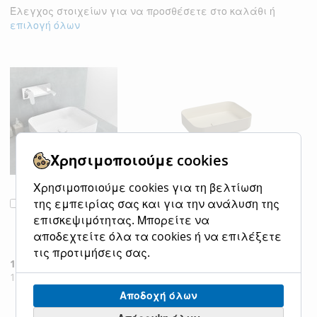
Έλεγχος στοιχείων για να προσθέσετε στο καλάθι ή
επιλογή όλων
Χρησιμοποιούμε cookies
Χρησιμοποιούμε cookies για τη βελτίωση
Νιπτήρας
Νιπτήρας
της εμπειρίας σας και για την ανάλυση της
Προσθήκη
Προσθήκη
Πορσελάνης 50x36
Πορσελάνης 50x36
στο
στο
επισκεψιμότητας. Μπορείτε να
Bianco Ceramica
Bianco Ceramica
Καλάθι
Καλάθι
αποδεχτείτε όλα τα cookies ή να επιλέξετε
White 34050-300
ivory Matt 34050-
τις προτιμήσεις σας.
311
Ειδική
160,00 €
Κανονική τιμή
Τιμή
198,40 €
Ειδική
240,00 €
Κανονική τιμή
Τιμή
297,60 €
Αποδοχή όλων
ΠΡΟΣΘΉΚΗ
ΠΡΟΣΘΉΚΗ