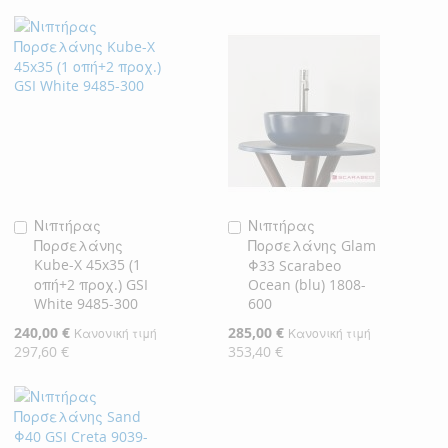
Νιπτήρας
Νιπτήρας
Προσθήκη
Προσθήκη
Πορσελάνης
Πορσελάνης Glam
στο
στο
Kube-X 45x35 (1
Φ33 Scarabeo
Καλάθι
Καλάθι
οπή+2 προχ.) GSI
Ocean (blu) 1808-
White 9485-300
600
Ειδική
240,00 €
Ειδική
285,00 €
Κανονική τιμή
Κανονική τιμή
Τιμή
Τιμή
297,60 €
353,40 €