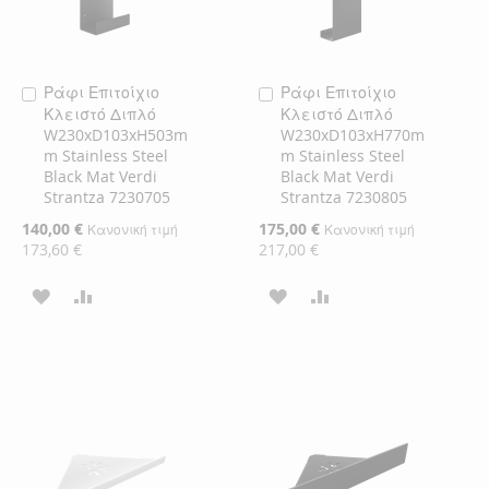
Ράφι Επιτοίχιο
Ράφι Επιτοίχιο
Προσθήκη
Προσθήκη
Κλειστό Διπλό
Κλειστό Διπλό
στο
στο
W230xD103xH503m
W230xD103xH770m
Καλάθι
Καλάθι
m Stainless Steel
m Stainless Steel
Black Mat Verdi
Black Mat Verdi
Strantza 7230705
Strantza 7230805
Ειδική
140,00 €
Ειδική
175,00 €
Κανονική τιμή
Κανονική τιμή
Τιμή
Τιμή
173,60 €
217,00 €
ΠΡΟΣΘΉΚΗ
ΠΡΟΣΘΉΚΗ
ΠΡΟΣΘΉΚΗ
ΠΡΟΣΘΉΚΗ
ΣΤΗ
ΓΙΑ
ΣΤΗ
ΓΙΑ
ΛΊΣΤΑ
ΣΎΓΚΡΙΣΗ
ΛΊΣΤΑ
ΣΎΓΚΡΙΣΗ
ΕΠΙΘΥΜΙΏΝ
ΕΠΙΘΥΜΙΏΝ