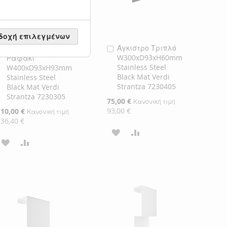
δοχή επιλεγμένων
Άγκιστρο Διπλό με
Άγκιστρο Τριπλό
Προσθήκη
Προσθήκη
W300xD93xH60mm
Ραφάκι
στο
στο
Stainless Steel
W400xD93xH93mm
Καλάθι
Καλάθι
Black Mat Verdi
Stainless Steel
Strantza 7230405
Black Mat Verdi
Strantza 7230305
Ειδική
75,00 €
Κανονική τιμή
Τιμή
93,00 €
ιδική
110,00 €
Κανονική τιμή
ιμή
136,40 €
ΠΡΟΣΘΉΚΗ
ΠΡΟΣΘΉΚΗ
ΠΡΟΣΘΉΚΗ
ΠΡΟΣΘΉΚΗ
ΣΤΗ
ΓΙΑ
ΣΤΗ
ΓΙΑ
ΛΊΣΤΑ
ΣΎΓΚΡΙΣΗ
ΛΊΣΤΑ
ΣΎΓΚΡΙΣΗ
ΕΠΙΘΥΜΙΏΝ
ΕΠΙΘΥΜΙΏΝ