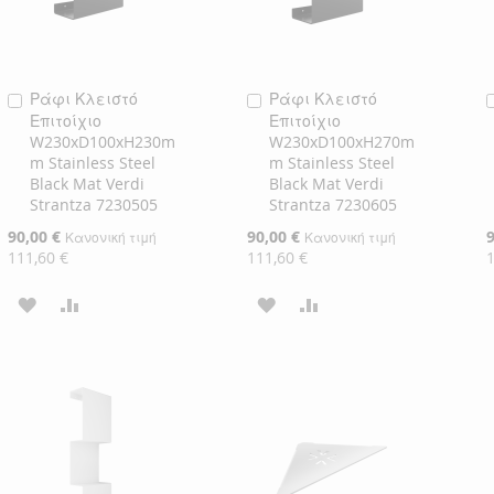
Ράφι Κλειστό
Ράφι Κλειστό
Προσθήκη
Προσθήκη
Επιτοίχιο
Επιτοίχιο
στο
στο
W230xD100xH230m
W230xD100xH270m
Καλάθι
Καλάθι
m Stainless Steel
m Stainless Steel
Black Mat Verdi
Black Mat Verdi
Strantza 7230505
Strantza 7230605
Ειδική
90,00 €
Ειδική
90,00 €
Ε
Κανονική τιμή
Κανονική τιμή
Τιμή
Τιμή
Τ
111,60 €
111,60 €
ΠΡΟΣΘΉΚΗ
ΠΡΟΣΘΉΚΗ
ΠΡΟΣΘΉΚΗ
ΠΡΟΣΘΉΚΗ
ΣΤΗ
ΓΙΑ
ΣΤΗ
ΓΙΑ
ΛΊΣΤΑ
ΣΎΓΚΡΙΣΗ
ΛΊΣΤΑ
ΣΎΓΚΡΙΣΗ
ΕΠΙΘΥΜΙΏΝ
ΕΠΙΘΥΜΙΏΝ