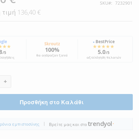
SKU
7232901
 τιμή
136,40 €
ogle
BestPrice
●
Skroutz
★★★
★★★★★
100%
8
5.0
/5
/5
θα αγόραζαν ξανά
ολογήσεις
αξιολόγηση πελατών
+
Προσθήκη στο Καλάθι
trendyol
|
ρόνια εμπιστοσύνης
Βρείτε μας και στο
●