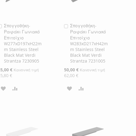
Σπογγοθήκη-
Σπογγοθήκη-
Προσθήκη
Προσθήκη
Ραφάκι Γωνιακό
Ραφάκι Γωνιακό
στο
στο
Επιτοίχιο
Επιτοίχιο
Καλάθι
Καλάθι
W277xD197xH22m
W283xD217xH42m
m Stainless Steel
m Stainless Steel
Black Mat Verdi
Black Mat Verdi
Strantza 7230905
Strantza 7231005
ιδική
45,00 €
Ειδική
50,00 €
Κανονική τιμή
Κανονική τιμή
ιμή
Τιμή
55,80 €
62,00 €
ΠΡΟΣΘΉΚΗ
ΠΡΟΣΘΉΚΗ
ΠΡΟΣΘΉΚΗ
ΠΡΟΣΘΉΚΗ
ΣΤΗ
ΓΙΑ
ΣΤΗ
ΓΙΑ
ΛΊΣΤΑ
ΣΎΓΚΡΙΣΗ
ΛΊΣΤΑ
ΣΎΓΚΡΙΣΗ
ΕΠΙΘΥΜΙΏΝ
ΕΠΙΘΥΜΙΏΝ