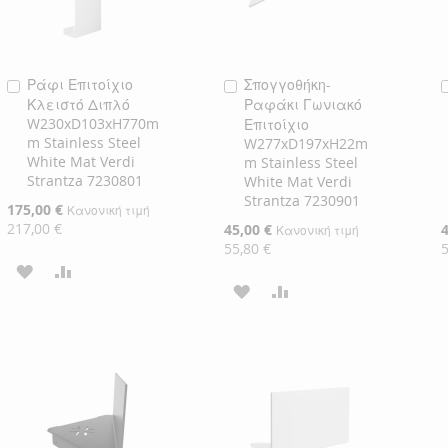
Ράφι Επιτοίχιο
Σπογγοθήκη-
Προσθήκη
Προσθήκη
Κλειστό Διπλό
Ραφάκι Γωνιακό
στο
στο
W230xD103xH770m
Επιτοίχιο
Καλάθι
Καλάθι
m Stainless Steel
W277xD197xH22m
White Mat Verdi
m Stainless Steel
Strantza 7230801
White Mat Verdi
Strantza 7230901
Ειδική
175,00 €
Κανονική τιμή
Τιμή
217,00 €
Ειδική
45,00 €
Ε
Κανονική τιμή
Τιμή
Τ
55,80 €
ΠΡΟΣΘΉΚΗ
ΠΡΟΣΘΉΚΗ
ΠΡΟΣΘΉΚΗ
ΠΡΟΣΘΉΚΗ
ΣΤΗ
ΓΙΑ
ΣΤΗ
ΓΙΑ
ΛΊΣΤΑ
ΣΎΓΚΡΙΣΗ
ΛΊΣΤΑ
ΣΎΓΚΡΙΣΗ
ΕΠΙΘΥΜΙΏΝ
ΕΠΙΘΥΜΙΏΝ