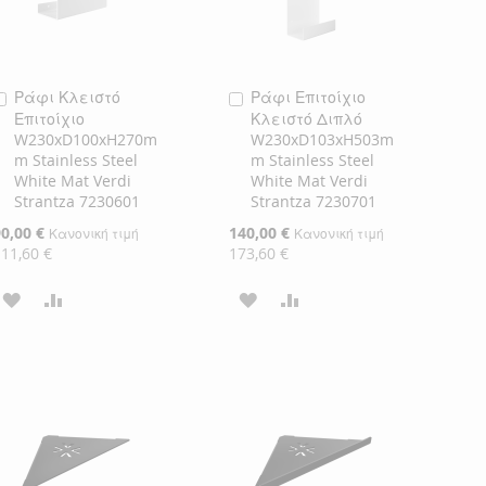
Ράφι Κλειστό
Ράφι Επιτοίχιο
Προσθήκη
Προσθήκη
Επιτοίχιο
Κλειστό Διπλό
στο
στο
W230xD100xH270m
W230xD103xH503m
Καλάθι
Καλάθι
m Stainless Steel
m Stainless Steel
White Mat Verdi
White Mat Verdi
Strantza 7230601
Strantza 7230701
ιδική
90,00 €
Ειδική
140,00 €
Κανονική τιμή
Κανονική τιμή
ιμή
Τιμή
111,60 €
173,60 €
ΠΡΟΣΘΉΚΗ
ΠΡΟΣΘΉΚΗ
ΠΡΟΣΘΉΚΗ
ΠΡΟΣΘΉΚΗ
ΣΤΗ
ΓΙΑ
ΣΤΗ
ΓΙΑ
ΛΊΣΤΑ
ΣΎΓΚΡΙΣΗ
ΛΊΣΤΑ
ΣΎΓΚΡΙΣΗ
ΕΠΙΘΥΜΙΏΝ
ΕΠΙΘΥΜΙΏΝ