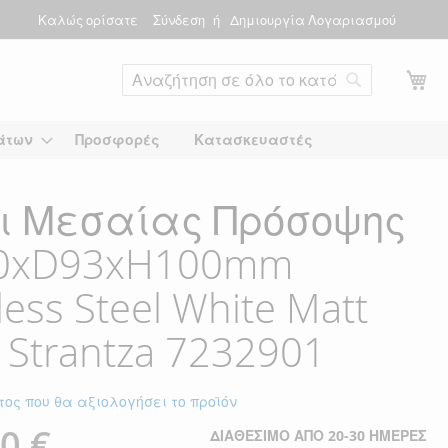
Καλώς ορίσατε
Σύνδεση
Δημιουργία Λογαριασμού
Το
Αναζήτηση
άτων
Προσφορές
Κατασκευαστές
ι Μεσαίας Πρόσοψης
0xD93xH100mm
less Steel White Matt
i Strantza 7232901
τος που θα αξιολογήσει το προϊόν
0 €
ΔΙΑΘΈΣΙΜΟ ΑΠΌ 20-30 ΗΜΈΡΕΣ