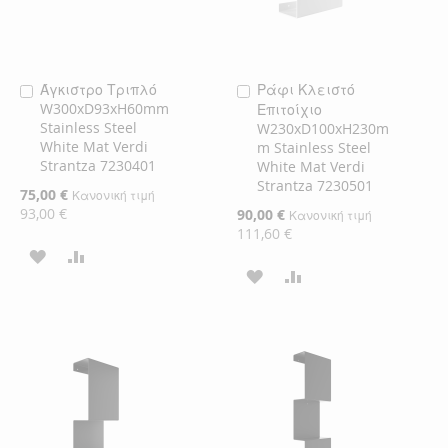
Άγκιστρο Τριπλό
Ράφι Κλειστό
Προσθήκη
Προσθήκη
W300xD93xH60mm
Επιτοίχιο
στο
στο
Stainless Steel
W230xD100xH230m
Καλάθι
Καλάθι
White Mat Verdi
m Stainless Steel
Strantza 7230401
White Mat Verdi
Strantza 7230501
Ειδική
75,00 €
Κανονική τιμή
Τιμή
93,00 €
Ειδική
90,00 €
Κανονική τιμή
Τιμή
111,60 €
ΠΡΟΣΘΉΚΗ
ΠΡΟΣΘΉΚΗ
ΠΡΟΣΘΉΚΗ
ΠΡΟΣΘΉΚΗ
ΣΤΗ
ΓΙΑ
ΣΤΗ
ΓΙΑ
ΛΊΣΤΑ
ΣΎΓΚΡΙΣΗ
ΛΊΣΤΑ
ΣΎΓΚΡΙΣΗ
ΕΠΙΘΥΜΙΏΝ
ΕΠΙΘΥΜΙΏΝ