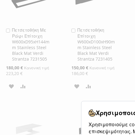
Πετσετοθήκη Με
Πετσετοθήκη
Προσθήκη
Προσθήκη
Ράφι Επίτοιχη
Επίτοιχη
στο
στο
W600xD95xH144m
W600xD100xH90m
Καλάθι
Καλάθι
m Stainless Steel
m Stainless Steel
Black Mat Verdi
Black Mat Verdi
Strantza 7231505
Strantza 7231405
Ειδική
180,00 €
Ειδική
150,00 €
Κανονική τιμή
Κανονική τιμή
Τιμή
Τιμή
223,20 €
186,00 €
ΠΡΟΣΘΉΚΗ
ΠΡΟΣΘΉΚΗ
ΠΡΟΣΘΉΚΗ
ΠΡΟΣΘΉΚΗ
ΣΤΗ
ΓΙΑ
ΣΤΗ
ΓΙΑ
ΛΊΣΤΑ
ΣΎΓΚΡΙΣΗ
ΛΊΣΤΑ
ΣΎΓΚΡΙΣΗ
Χρησιμοποιο
ΕΠΙΘΥΜΙΏΝ
ΕΠΙΘΥΜΙΏΝ
Χρησιμοποιούμε coo
επισκεψιμότητας. Μ