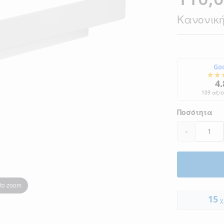
Τιμή
Κανονική
Go
★★
4.
109 αξι
Ποσότητα
-
 to zoom
15
χ