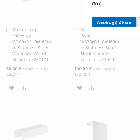
σας.
Αποδοχή όλων
Χαρτοθήκη
Χαρτοθήκη με
Προσθήκη
Προσθήκη
Επίτοιχη
Ράφι
στο
στο
W180xD110xH60m
W330xD110xH60m
Καλάθι
Καλάθι
m Stainless Steel
m Stainless Steel
White Mat Verdi
Black Mat Verdi
Strantza 7230101
Strantza 7230205
Ειδική
60,00 €
Ειδική
100,00 €
Κανονική τιμή
Κανονική τιμή
Τιμή
Τιμή
74,40 €
124,00 €
ΠΡΟΣΘΉΚΗ
ΠΡΟΣΘΉΚΗ
ΠΡΟΣΘΉΚΗ
ΠΡΟΣΘΉΚΗ
ΣΤΗ
ΓΙΑ
ΣΤΗ
ΓΙΑ
ΛΊΣΤΑ
ΣΎΓΚΡΙΣΗ
ΛΊΣΤΑ
ΣΎΓΚΡΙΣΗ
ΕΠΙΘΥΜΙΏΝ
ΕΠΙΘΥΜΙΏΝ