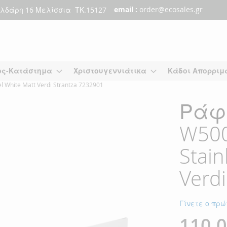
email :
order@ecosales.gr
λδάρη 16 Μελίσσια ΤΚ.15127
ος-Κατάστημα
Χριστουγεννιάτικα
Κάδοι Απορριμ
hite Matt Verdi Strantza 7232901
Ράφ
W50
Stain
Verd
Γίνετε ο πρώ
110,0
Ειδική