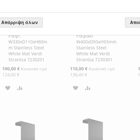
Απόρριψη όλων
Απο
Χαρτοθήκη με
Άγκιστρο Διπλό με
Προσθήκη
Προσθήκη
Ράφι
Ραφάκι
στο
στο
W330xD110xH60m
W400xD93xH93mm
Καλάθι
Καλάθι
m Stainless Steel
Stainless Steel
White Mat Verdi
White Mat Verdi
Strantza 7230201
Strantza 7230301
Ειδική
100,00 €
Ειδική
110,00 €
Ε
Κανονική τιμή
Κανονική τιμή
Τιμή
Τιμή
Τ
124,00 €
136,40 €
ΠΡΟΣΘΉΚΗ
ΠΡΟΣΘΉΚΗ
ΠΡΟΣΘΉΚΗ
ΠΡΟΣΘΉΚΗ
ΣΤΗ
ΓΙΑ
ΣΤΗ
ΓΙΑ
ΛΊΣΤΑ
ΣΎΓΚΡΙΣΗ
ΛΊΣΤΑ
ΣΎΓΚΡΙΣΗ
ΕΠΙΘΥΜΙΏΝ
ΕΠΙΘΥΜΙΏΝ