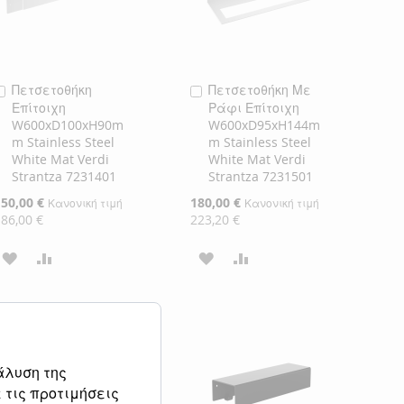
Πετσετοθήκη
Πετσετοθήκη Με
Προσθήκη
Προσθήκη
Επίτοιχη
Ράφι Επίτοιχη
στο
στο
W600xD100xH90m
W600xD95xH144m
Καλάθι
Καλάθι
m Stainless Steel
m Stainless Steel
White Mat Verdi
White Mat Verdi
Strantza 7231401
Strantza 7231501
ιδική
150,00 €
Ειδική
180,00 €
Κανονική τιμή
Κανονική τιμή
ιμή
Τιμή
186,00 €
223,20 €
ΠΡΟΣΘΉΚΗ
ΠΡΟΣΘΉΚΗ
ΠΡΟΣΘΉΚΗ
ΠΡΟΣΘΉΚΗ
ΣΤΗ
ΓΙΑ
ΣΤΗ
ΓΙΑ
ΛΊΣΤΑ
ΣΎΓΚΡΙΣΗ
ΛΊΣΤΑ
ΣΎΓΚΡΙΣΗ
ΕΠΙΘΥΜΙΏΝ
ΕΠΙΘΥΜΙΏΝ
άλυση της
 τις προτιμήσεις