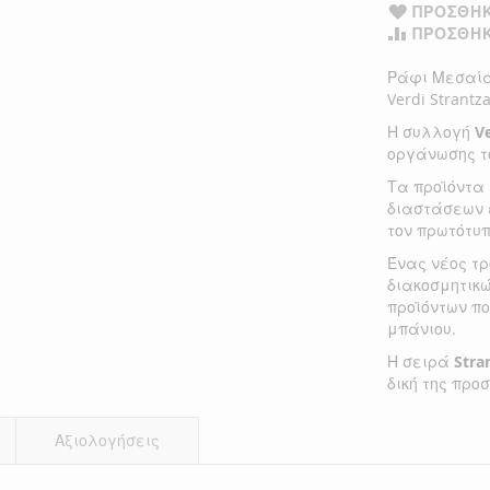
ΠΡΟΣΘΉΚ
ΠΡΟΣΘΉΚ
Ράφι Μεσαίας
Verdi Strantz
Η συλλογή
V
οργάνωσης τ
Τα προϊόντα
διαστάσεων 
τον πρωτότυ
Ένας νέος τρ
διακοσμητικ
προϊόντων πο
μπάνιου.
Η σειρά
Stra
δική της προ
Αξιολογήσεις