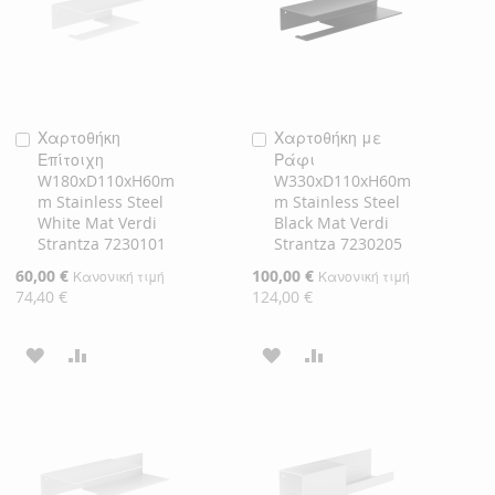
ΕΠΙΘΥΜΙΏΝ
ΕΠΙΘΥΜΙΏΝ
Χαρτοθήκη
Χαρτοθήκη με
Προσθήκη
Προσθήκη
Επίτοιχη
Ράφι
στο
στο
W180xD110xH60m
W330xD110xH60m
Καλάθι
Καλάθι
m Stainless Steel
m Stainless Steel
White Mat Verdi
Black Mat Verdi
Strantza 7230101
Strantza 7230205
Ειδική
60,00 €
Ειδική
100,00 €
Κανονική τιμή
Κανονική τιμή
Τιμή
Τιμή
74,40 €
124,00 €
ΠΡΟΣΘΉΚΗ
ΠΡΟΣΘΉΚΗ
ΠΡΟΣΘΉΚΗ
ΠΡΟΣΘΉΚΗ
ΣΤΗ
ΓΙΑ
ΣΤΗ
ΓΙΑ
ΛΊΣΤΑ
ΣΎΓΚΡΙΣΗ
ΛΊΣΤΑ
ΣΎΓΚΡΙΣΗ
ΕΠΙΘΥΜΙΏΝ
ΕΠΙΘΥΜΙΏΝ