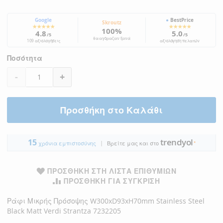
Google
●
BestPrice
Skroutz
★★★★★
★★★★★
100%
4.8
5.0
/5
/5
θα αγόραζαν ξανά
109 αξιολογήσεις
αξιολόγηση πελατών
Ποσότητα
-
+
Προσθήκη στο Καλάθι
trendyol
15
|
●
χρόνια εμπιστοσύνης
Βρείτε μας και στο
ΠΡΟΣΘΉΚΗ ΣΤΗ ΛΊΣΤΑ ΕΠΙΘΥΜΙΏΝ
ΠΡΟΣΘΉΚΗ ΓΙΑ ΣΎΓΚΡΙΣΗ
Ράφι Μικρής Πρόσοψης W300xD93xH70mm Stainless Steel
Black Matt Verdi Strantza 7232205