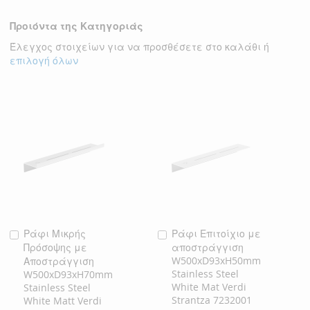
ΛΊΣΤΑ
ΣΎΓΚΡΙΣΗ
ΛΊΣΤΑ
ΣΎΓΚΡΙΣΗ
Προιόντα της Κατηγοριάς
ΕΠΙΘΥΜΙΏΝ
ΕΠΙΘΥΜΙΏΝ
Έλεγχος στοιχείων για να προσθέσετε στο καλάθι ή
επιλογή όλων
Ράφι Μικρής
Ράφι Επιτοίχιο με
Προσθήκη
Προσθήκη
Πρόσοψης με
αποστράγγιση
στο
στο
W500xD93xH50mm
Αποστράγγιση
Καλάθι
Καλάθι
Stainless Steel
W500xD93xH70mm
White Mat Verdi
Stainless Steel
Strantza 7232001
White Matt Verdi