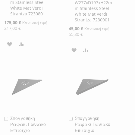
m Stainless Steel
W277xD197xH22m
White Mat Verdi
m Stainless Steel
Strantza 7230801
White Mat Verdi
Strantza 7230901
Ειδική
175,00 €
Κανονική τιμή
Τιμή
217,00 €
Ειδική
45,00 €
Κανονική τιμή
Τιμή
55,80 €
ΠΡΟΣΘΉΚΗ
ΠΡΟΣΘΉΚΗ
ΠΡΟΣΘΉΚΗ
ΠΡΟΣΘΉΚΗ
ΣΤΗ
ΓΙΑ
ΣΤΗ
ΓΙΑ
ΛΊΣΤΑ
ΣΎΓΚΡΙΣΗ
ΛΊΣΤΑ
ΣΎΓΚΡΙΣΗ
ΕΠΙΘΥΜΙΏΝ
ΕΠΙΘΥΜΙΏΝ
Σπογγοθήκη-
Σπογγοθήκη-
Προσθήκη
Προσθήκη
Ραφάκι Γωνιακό
Ραφάκι Γωνιακό
στο
στο
Επιτοίχιο
Επιτοίχιο
Καλάθι
Καλάθι