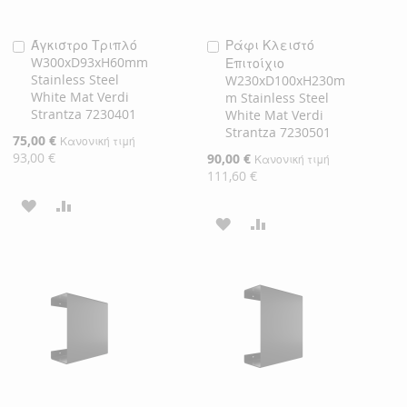
Άγκιστρο Τριπλό
Ράφι Κλειστό
Προσθήκη
Προσθήκη
W300xD93xH60mm
Επιτοίχιο
στο
στο
Stainless Steel
W230xD100xH230m
Καλάθι
Καλάθι
White Mat Verdi
m Stainless Steel
Strantza 7230401
White Mat Verdi
Strantza 7230501
Ειδική
75,00 €
Κανονική τιμή
Τιμή
93,00 €
Ειδική
90,00 €
Κανονική τιμή
Τιμή
111,60 €
ΠΡΟΣΘΉΚΗ
ΠΡΟΣΘΉΚΗ
ΠΡΟΣΘΉΚΗ
ΠΡΟΣΘΉΚΗ
ΣΤΗ
ΓΙΑ
ΣΤΗ
ΓΙΑ
ΛΊΣΤΑ
ΣΎΓΚΡΙΣΗ
ΛΊΣΤΑ
ΣΎΓΚΡΙΣΗ
ΕΠΙΘΥΜΙΏΝ
ΕΠΙΘΥΜΙΏΝ