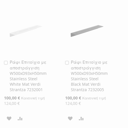
ΣΤΗ
ΓΙΑ
ΣΤΗ
ΓΙΑ
ΛΊΣΤΑ
ΣΎΓΚΡΙΣΗ
ΛΊΣΤΑ
ΣΎΓΚΡΙΣΗ
ΕΠΙΘΥΜΙΏΝ
ΕΠΙΘΥΜΙΏΝ
Ράφι Επιτοίχιο με
Ράφι Επιτοίχιο με
Προσθήκη
Προσθήκη
αποστράγγιση
αποστράγγιση
στο
στο
W500xD93xH50mm
W500xD93xH50mm
Καλάθι
Καλάθι
Stainless Steel
Stainless Steel
White Mat Verdi
Black Mat Verdi
Strantza 7232001
Strantza 7232005
Ειδική
100,00 €
Ειδική
100,00 €
Κανονική τιμή
Κανονική τιμή
Τιμή
Τιμή
124,00 €
124,00 €
ΠΡΟΣΘΉΚΗ
ΠΡΟΣΘΉΚΗ
ΠΡΟΣΘΉΚΗ
ΠΡΟΣΘΉΚΗ
ΣΤΗ
ΓΙΑ
ΣΤΗ
ΓΙΑ