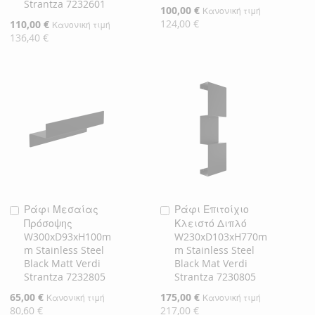
Strantza 7232601
Ειδική
100,00 €
Κανονική τιμή
Τιμή
124,00 €
Ειδική
110,00 €
Κανονική τιμή
Τιμή
136,40 €
Ράφι Μεσαίας
Ράφι Επιτοίχιο
Προσθήκη
Προσθήκη
Πρόσοψης
Κλειστό Διπλό
στο
στο
W300xD93xH100m
W230xD103xH770m
Καλάθι
Καλάθι
m Stainless Steel
m Stainless Steel
Black Matt Verdi
Black Mat Verdi
Strantza 7232805
Strantza 7230805
Ειδική
65,00 €
Ειδική
175,00 €
Κανονική τιμή
Κανονική τιμή
Τιμή
Τιμή
80,60 €
217,00 €