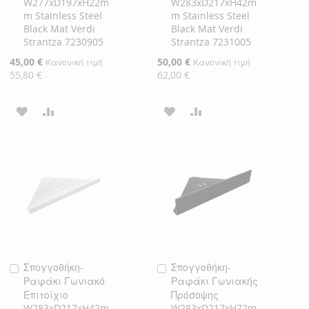
W277xD197xH22m
W283xD217xH42m
m Stainless Steel
m Stainless Steel
Black Mat Verdi
Black Mat Verdi
Strantza 7230905
Strantza 7231005
Ειδική
45,00 €
Ειδική
50,00 €
Κανονική τιμή
Κανονική τιμή
Τιμή
Τιμή
55,80 €
62,00 €
ΠΡΟΣΘΉΚΗ
ΠΡΟΣΘΉΚΗ
ΠΡΟΣΘΉΚΗ
ΠΡΟΣΘΉΚΗ
ΣΤΗ
ΓΙΑ
ΣΤΗ
ΓΙΑ
ΛΊΣΤΑ
ΣΎΓΚΡΙΣΗ
ΛΊΣΤΑ
ΣΎΓΚΡΙΣΗ
ΕΠΙΘΥΜΙΏΝ
ΕΠΙΘΥΜΙΏΝ
Σπογγοθήκη-
Σπογγοθήκη-
Προσθήκη
Προσθήκη
Ραφάκι Γωνιακό
Ραφάκι Γωνιακής
στο
στο
Επιτοίχιο
Πρόσοψης
Καλάθι
Καλάθι
W283xD217xH42m
W283xD217xH72m