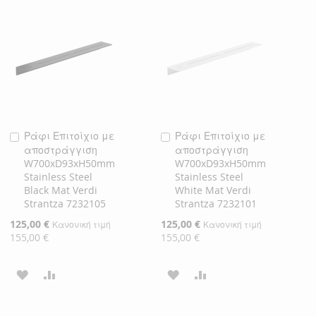
ΛΊΣΤΑ
ΣΎΓΚΡΙΣΗ
ΛΊΣΤΑ
ΣΎΓΚΡΙΣΗ
ΕΠΙΘΥΜΙΏΝ
ΕΠΙΘΥΜΙΏΝ
Ράφι Επιτοίχιο με
Ράφι Επιτοίχιο με
Προσθήκη
Προσθήκη
αποστράγγιση
αποστράγγιση
στο
στο
W700xD93xH50mm
W700xD93xH50mm
Καλάθι
Καλάθι
Stainless Steel
Stainless Steel
Black Mat Verdi
White Mat Verdi
Strantza 7232105
Strantza 7232101
Ειδική
125,00 €
Ειδική
125,00 €
Κανονική τιμή
Κανονική τιμή
Τιμή
Τιμή
155,00 €
155,00 €
ΠΡΟΣΘΉΚΗ
ΠΡΟΣΘΉΚΗ
ΠΡΟΣΘΉΚΗ
ΠΡΟΣΘΉΚΗ
ΣΤΗ
ΓΙΑ
ΣΤΗ
ΓΙΑ