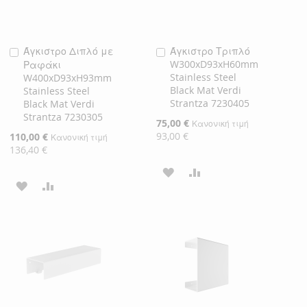
Άγκιστρο Διπλό με
Άγκιστρο Τριπλό
Προσθήκη
Προσθήκη
W300xD93xH60mm
Ραφάκι
στο
στο
Stainless Steel
W400xD93xH93mm
Καλάθι
Καλάθι
Black Mat Verdi
Stainless Steel
Strantza 7230405
Black Mat Verdi
Strantza 7230305
Ειδική
75,00 €
Κανονική τιμή
Τιμή
93,00 €
Ειδική
110,00 €
Κανονική τιμή
Τιμή
136,40 €
ΠΡΟΣΘΉΚΗ
ΠΡΟΣΘΉΚΗ
ΠΡΟΣΘΉΚΗ
ΠΡΟΣΘΉΚΗ
ΣΤΗ
ΓΙΑ
ΣΤΗ
ΓΙΑ
ΛΊΣΤΑ
ΣΎΓΚΡΙΣΗ
ΛΊΣΤΑ
ΣΎΓΚΡΙΣΗ
ΕΠΙΘΥΜΙΏΝ
ΕΠΙΘΥΜΙΏΝ