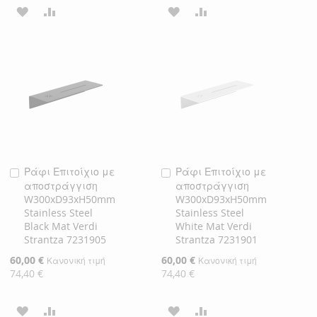
ΠΡΟΣΘΉΚΗ
ΠΡΟΣΘΉΚΗ
ΠΡΟΣΘΉΚΗ
ΠΡΟΣΘΉΚΗ
ΣΤΗ
ΓΙΑ
ΣΤΗ
ΓΙΑ
ΛΊΣΤΑ
ΣΎΓΚΡΙΣΗ
ΛΊΣΤΑ
ΣΎΓΚΡΙΣΗ
ΕΠΙΘΥΜΙΏΝ
ΕΠΙΘΥΜΙΏΝ
Ράφι Επιτοίχιο με
Ράφι Επιτοίχιο με
Προσθήκη
Προσθήκη
αποστράγγιση
αποστράγγιση
στο
στο
W300xD93xH50mm
W300xD93xH50mm
Καλάθι
Καλάθι
Stainless Steel
Stainless Steel
Black Mat Verdi
White Mat Verdi
Strantza 7231905
Strantza 7231901
Ειδική
60,00 €
Ειδική
60,00 €
Κανονική τιμή
Κανονική τιμή
Τιμή
Τιμή
74,40 €
74,40 €
ΠΡΟΣΘΉΚΗ
ΠΡΟΣΘΉΚΗ
ΠΡΟΣΘΉΚΗ
ΠΡΟΣΘΉΚΗ