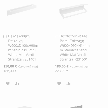
ΕΠΙΘΥΜΙΏΝ
ΕΠΙΘΥΜΙΏΝ
Πετσετοθήκη
Πετσετοθήκη Με
Προσθήκη
Προσθήκη
Επίτοιχη
Ράφι Επίτοιχη
στο
στο
W600xD100xH90m
W600xD95xH144m
Καλάθι
Καλάθι
m Stainless Steel
m Stainless Steel
White Mat Verdi
White Mat Verdi
Strantza 7231401
Strantza 7231501
Ειδική
150,00 €
Ειδική
180,00 €
Κανονική τιμή
Κανονική τιμή
Τιμή
Τιμή
186,00 €
223,20 €
ΠΡΟΣΘΉΚΗ
ΠΡΟΣΘΉΚΗ
ΠΡΟΣΘΉΚΗ
ΠΡΟΣΘΉΚΗ
ΣΤΗ
ΓΙΑ
ΣΤΗ
ΓΙΑ
ΛΊΣΤΑ
ΣΎΓΚΡΙΣΗ
ΛΊΣΤΑ
ΣΎΓΚΡΙΣΗ