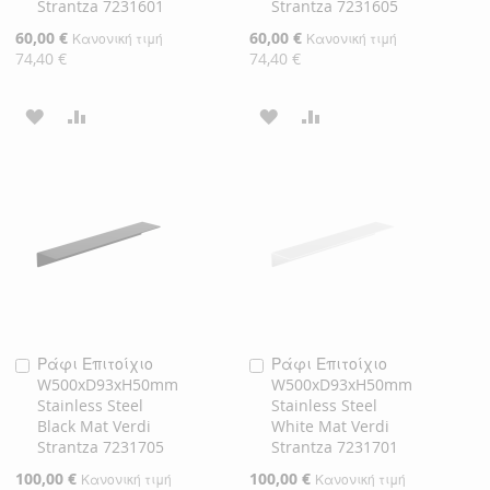
Strantza 7231601
Strantza 7231605
Ειδική
60,00 €
Ειδική
60,00 €
Κανονική τιμή
Κανονική τιμή
Τιμή
Τιμή
74,40 €
74,40 €
ΠΡΟΣΘΉΚΗ
ΠΡΟΣΘΉΚΗ
ΠΡΟΣΘΉΚΗ
ΠΡΟΣΘΉΚΗ
ΣΤΗ
ΓΙΑ
ΣΤΗ
ΓΙΑ
ΛΊΣΤΑ
ΣΎΓΚΡΙΣΗ
ΛΊΣΤΑ
ΣΎΓΚΡΙΣΗ
ΕΠΙΘΥΜΙΏΝ
ΕΠΙΘΥΜΙΏΝ
Ράφι Επιτοίχιο
Ράφι Επιτοίχιο
Προσθήκη
Προσθήκη
W500xD93xH50mm
W500xD93xH50mm
στο
στο
Stainless Steel
Stainless Steel
Καλάθι
Καλάθι
Black Mat Verdi
White Mat Verdi
Strantza 7231705
Strantza 7231701
Ειδική
100,00 €
Ειδική
100,00 €
Κανονική τιμή
Κανονική τιμή