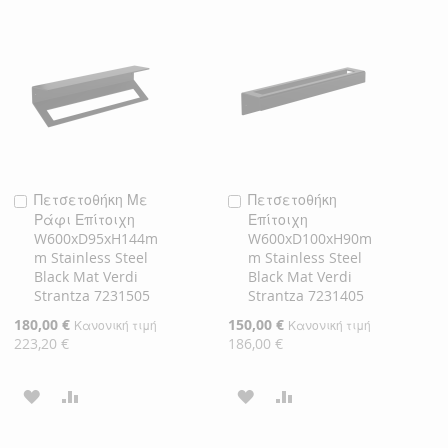
Πετσετοθήκη Με
Πετσετοθήκη
Προσθήκη
Προσθήκη
Ράφι Επίτοιχη
Επίτοιχη
στο
στο
W600xD95xH144m
W600xD100xH90m
Καλάθι
Καλάθι
m Stainless Steel
m Stainless Steel
Black Mat Verdi
Black Mat Verdi
Strantza 7231505
Strantza 7231405
Ειδική
180,00 €
Ειδική
150,00 €
Κανονική τιμή
Κανονική τιμή
Τιμή
Τιμή
223,20 €
186,00 €
ΠΡΟΣΘΉΚΗ
ΠΡΟΣΘΉΚΗ
ΠΡΟΣΘΉΚΗ
ΠΡΟΣΘΉΚΗ
ΣΤΗ
ΓΙΑ
ΣΤΗ
ΓΙΑ