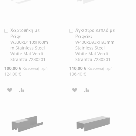
Χαρτοθήκη με
Άγκιστρο Διπλό με
Προσθήκη
Προσθήκη
Ράφι
Ραφάκι
στο
στο
W330xD110xH60m
W400xD93xH93mm
Καλάθι
Καλάθι
m Stainless Steel
Stainless Steel
White Mat Verdi
White Mat Verdi
Strantza 7230201
Strantza 7230301
Ειδική
100,00 €
Ειδική
110,00 €
Κανονική τιμή
Κανονική τιμή
Τιμή
Τιμή
124,00 €
136,40 €
ΠΡΟΣΘΉΚΗ
ΠΡΟΣΘΉΚΗ
ΠΡΟΣΘΉΚΗ
ΠΡΟΣΘΉΚΗ
ΣΤΗ
ΓΙΑ
ΣΤΗ
ΓΙΑ
ΛΊΣΤΑ
ΣΎΓΚΡΙΣΗ
ΛΊΣΤΑ
ΣΎΓΚΡΙΣΗ
ΕΠΙΘΥΜΙΏΝ
ΕΠΙΘΥΜΙΏΝ