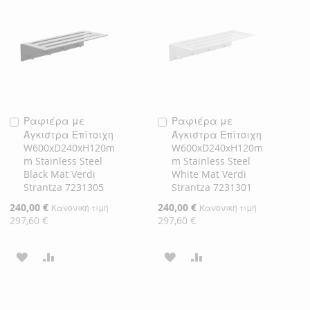
ΛΊΣΤΑ
ΣΎΓΚΡΙΣΗ
ΛΊΣΤΑ
ΣΎΓΚΡΙΣΗ
ΕΠΙΘΥΜΙΏΝ
ΕΠΙΘΥΜΙΏΝ
Ραφιέρα με
Ραφιέρα με
Προσθήκη
Προσθήκη
Άγκιστρα Επίτοιχη
Άγκιστρα Επίτοιχη
στο
στο
W600xD240xH120m
W600xD240xH120m
Καλάθι
Καλάθι
m Stainless Steel
m Stainless Steel
Black Mat Verdi
White Mat Verdi
Strantza 7231305
Strantza 7231301
Ειδική
240,00 €
Ειδική
240,00 €
Κανονική τιμή
Κανονική τιμή
Τιμή
Τιμή
297,60 €
297,60 €
ΠΡΟΣΘΉΚΗ
ΠΡΟΣΘΉΚΗ
ΠΡΟΣΘΉΚΗ
ΠΡΟΣΘΉΚΗ
ΣΤΗ
ΓΙΑ
ΣΤΗ
ΓΙΑ
ΛΊΣΤΑ
ΣΎΓΚΡΙΣΗ
ΛΊΣΤΑ
ΣΎΓΚΡΙΣΗ