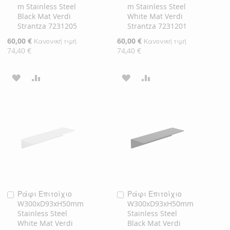
m Stainless Steel
m Stainless Steel
Black Mat Verdi
White Mat Verdi
Strantza 7231205
Strantza 7231201
Ειδική
60,00 €
Ειδική
60,00 €
Κανονική τιμή
Κανονική τιμή
Τιμή
Τιμή
74,40 €
74,40 €
ΠΡΟΣΘΉΚΗ
ΠΡΟΣΘΉΚΗ
ΠΡΟΣΘΉΚΗ
ΠΡΟΣΘΉΚΗ
ΣΤΗ
ΓΙΑ
ΣΤΗ
ΓΙΑ
ΛΊΣΤΑ
ΣΎΓΚΡΙΣΗ
ΛΊΣΤΑ
ΣΎΓΚΡΙΣΗ
ΕΠΙΘΥΜΙΏΝ
ΕΠΙΘΥΜΙΏΝ
Ράφι Επιτοίχιο
Ράφι Επιτοίχιο
Προσθήκη
Προσθήκη
W300xD93xH50mm
W300xD93xH50mm
στο
στο
Stainless Steel
Stainless Steel
Καλάθι
Καλάθι
White Mat Verdi
Black Mat Verdi