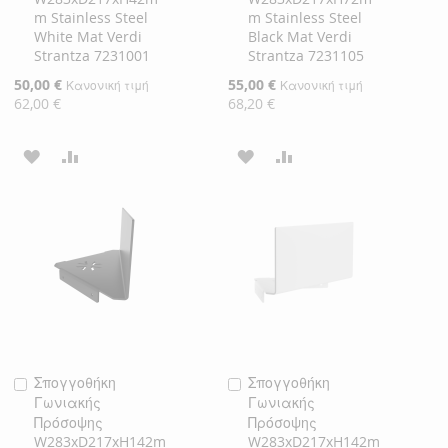
m Stainless Steel
m Stainless Steel
White Mat Verdi
Black Mat Verdi
Strantza 7231001
Strantza 7231105
Ειδική
50,00 €
Ειδική
55,00 €
Κανονική τιμή
Κανονική τιμή
Τιμή
Τιμή
62,00 €
68,20 €
ΠΡΟΣΘΉΚΗ
ΠΡΟΣΘΉΚΗ
ΠΡΟΣΘΉΚΗ
ΠΡΟΣΘΉΚΗ
ΣΤΗ
ΓΙΑ
ΣΤΗ
ΓΙΑ
ΛΊΣΤΑ
ΣΎΓΚΡΙΣΗ
ΛΊΣΤΑ
ΣΎΓΚΡΙΣΗ
ΕΠΙΘΥΜΙΏΝ
ΕΠΙΘΥΜΙΏΝ
Σπογγοθήκη
Σπογγοθήκη
Προσθήκη
Προσθήκη
Γωνιακής
Γωνιακής
στο
στο
Πρόσοψης
Πρόσοψης
Καλάθι
Καλάθι
W283xD217xH142m
W283xD217xH142m