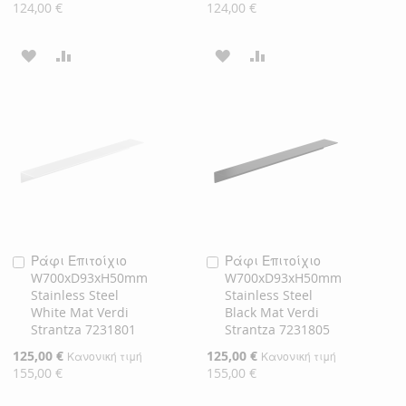
Τιμή
Τιμή
124,00 €
124,00 €
ΠΡΟΣΘΉΚΗ
ΠΡΟΣΘΉΚΗ
ΠΡΟΣΘΉΚΗ
ΠΡΟΣΘΉΚΗ
ΣΤΗ
ΓΙΑ
ΣΤΗ
ΓΙΑ
ΛΊΣΤΑ
ΣΎΓΚΡΙΣΗ
ΛΊΣΤΑ
ΣΎΓΚΡΙΣΗ
ΕΠΙΘΥΜΙΏΝ
ΕΠΙΘΥΜΙΏΝ
Ράφι Επιτοίχιο
Ράφι Επιτοίχιο
Προσθήκη
Προσθήκη
W700xD93xH50mm
W700xD93xH50mm
στο
στο
Stainless Steel
Stainless Steel
Καλάθι
Καλάθι
White Mat Verdi
Black Mat Verdi
Strantza 7231801
Strantza 7231805
Ειδική
125,00 €
Ειδική
125,00 €
Κανονική τιμή
Κανονική τιμή
Τιμή
Τιμή
155,00 €
155,00 €