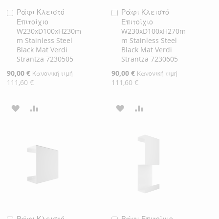
Ράφι Κλειστό
Ράφι Κλειστό
Προσθήκη
Προσθήκη
Επιτοίχιο
Επιτοίχιο
στο
στο
W230xD100xH230m
W230xD100xH270m
Καλάθι
Καλάθι
m Stainless Steel
m Stainless Steel
Black Mat Verdi
Black Mat Verdi
Strantza 7230505
Strantza 7230605
Ειδική
90,00 €
Ειδική
90,00 €
Κανονική τιμή
Κανονική τιμή
Τιμή
Τιμή
111,60 €
111,60 €
ΠΡΟΣΘΉΚΗ
ΠΡΟΣΘΉΚΗ
ΠΡΟΣΘΉΚΗ
ΠΡΟΣΘΉΚΗ
ΣΤΗ
ΓΙΑ
ΣΤΗ
ΓΙΑ
ΛΊΣΤΑ
ΣΎΓΚΡΙΣΗ
ΛΊΣΤΑ
ΣΎΓΚΡΙΣΗ
ΕΠΙΘΥΜΙΏΝ
ΕΠΙΘΥΜΙΏΝ
Ράφι Κλειστό
Ράφι Επιτοίχιο