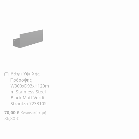
Ράφι Υψηλής
Προσθήκη
Πρόσοψης
στο
W300xD93xH120m
Καλάθι
m Stainless Steel
Black Matt Verdi
Strantza 7233105
Ειδική
70,00 €
Κανονική τιμή
Τιμή
86,80 €