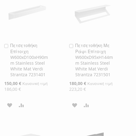
ΕΠΙΘΥΜΙΏΝ
ΕΠΙΘΥΜΙΏΝ
Πετσετοθήκη
Πετσετοθήκη Με
Προσθήκη
Προσθήκη
Επίτοιχη
Ράφι Επίτοιχη
στο
στο
W600xD100xH90m
W600xD95xH144m
Καλάθι
Καλάθι
m Stainless Steel
m Stainless Steel
White Mat Verdi
White Mat Verdi
Strantza 7231401
Strantza 7231501
Ειδική
150,00 €
Ειδική
180,00 €
Κανονική τιμή
Κανονική τιμή
Τιμή
Τιμή
186,00 €
223,20 €
ΠΡΟΣΘΉΚΗ
ΠΡΟΣΘΉΚΗ
ΠΡΟΣΘΉΚΗ
ΠΡΟΣΘΉΚΗ
ΣΤΗ
ΓΙΑ
ΣΤΗ
ΓΙΑ
ΛΊΣΤΑ
ΣΎΓΚΡΙΣΗ
ΛΊΣΤΑ
ΣΎΓΚΡΙΣΗ