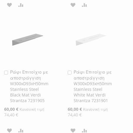
ΠΡΟΣΘΉΚΗ
ΠΡΟΣΘΉΚΗ
ΠΡΟΣΘΉΚΗ
ΠΡΟΣΘΉΚΗ
ΣΤΗ
ΓΙΑ
ΣΤΗ
ΓΙΑ
ΛΊΣΤΑ
ΣΎΓΚΡΙΣΗ
ΛΊΣΤΑ
ΣΎΓΚΡΙΣΗ
ΕΠΙΘΥΜΙΏΝ
ΕΠΙΘΥΜΙΏΝ
Ράφι Επιτοίχιο με
Ράφι Επιτοίχιο με
Προσθήκη
Προσθήκη
αποστράγγιση
αποστράγγιση
στο
στο
W300xD93xH50mm
W300xD93xH50mm
Καλάθι
Καλάθι
Stainless Steel
Stainless Steel
Black Mat Verdi
White Mat Verdi
Strantza 7231905
Strantza 7231901
Ειδική
60,00 €
Ειδική
60,00 €
Κανονική τιμή
Κανονική τιμή
Τιμή
Τιμή
74,40 €
74,40 €
ΠΡΟΣΘΉΚΗ
ΠΡΟΣΘΉΚΗ
ΠΡΟΣΘΉΚΗ
ΠΡΟΣΘΉΚΗ