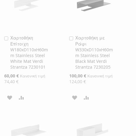
ΕΠΙΘΥΜΙΏΝ
ΕΠΙΘΥΜΙΏΝ
Χαρτοθήκη
Χαρτοθήκη με
Προσθήκη
Προσθήκη
Επίτοιχη
Ράφι
στο
στο
W180xD110xH60m
W330xD110xH60m
Καλάθι
Καλάθι
m Stainless Steel
m Stainless Steel
White Mat Verdi
Black Mat Verdi
Strantza 7230101
Strantza 7230205
Ειδική
60,00 €
Ειδική
100,00 €
Κανονική τιμή
Κανονική τιμή
Τιμή
Τιμή
74,40 €
124,00 €
ΠΡΟΣΘΉΚΗ
ΠΡΟΣΘΉΚΗ
ΠΡΟΣΘΉΚΗ
ΠΡΟΣΘΉΚΗ
ΣΤΗ
ΓΙΑ
ΣΤΗ
ΓΙΑ
ΛΊΣΤΑ
ΣΎΓΚΡΙΣΗ
ΛΊΣΤΑ
ΣΎΓΚΡΙΣΗ
ΕΠΙΘΥΜΙΏΝ
ΕΠΙΘΥΜΙΏΝ