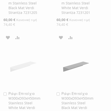
m Stainless Steel
m Stainless Steel
Black Mat Verdi
White Mat Verdi
Strantza 7231205
Strantza 7231201
Ειδική
60,00 €
Ειδική
60,00 €
Κανονική τιμή
Κανονική τιμή
Τιμή
Τιμή
74,40 €
74,40 €
ΠΡΟΣΘΉΚΗ
ΠΡΟΣΘΉΚΗ
ΠΡΟΣΘΉΚΗ
ΠΡΟΣΘΉΚΗ
ΣΤΗ
ΓΙΑ
ΣΤΗ
ΓΙΑ
ΛΊΣΤΑ
ΣΎΓΚΡΙΣΗ
ΛΊΣΤΑ
ΣΎΓΚΡΙΣΗ
ΕΠΙΘΥΜΙΏΝ
ΕΠΙΘΥΜΙΏΝ
Ράφι Επιτοίχιο
Ράφι Επιτοίχιο
Προσθήκη
Προσθήκη
W300xD93xH50mm
W300xD93xH50mm
στο
στο
Stainless Steel
Stainless Steel
Καλάθι
Καλάθι
White Mat Verdi
Black Mat Verdi