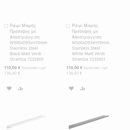
Ράφι Μικρής
Ράφι Μικρής
Προσθήκη
Προσθήκη
Πρόσοψης με
Πρόσοψης με
στο
στο
Αποστράγγιση
Αποστράγγιση
Καλάθι
Καλάθι
W500xD93xH70mm
W500xD93xH70mm
Stainless Steel
Stainless Steel
Black Matt Verdi
White Matt Verdi
Strantza 7232605
Strantza 7232601
Ειδική
110,00 €
Ειδική
110,00 €
Κανονική τιμή
Κανονική τιμή
Τιμή
Τιμή
136,40 €
136,40 €
ΠΡΟΣΘΉΚΗ
ΠΡΟΣΘΉΚΗ
ΠΡΟΣΘΉΚΗ
ΠΡΟΣΘΉΚΗ
ΣΤΗ
ΓΙΑ
ΣΤΗ
ΓΙΑ
ΛΊΣΤΑ
ΣΎΓΚΡΙΣΗ
ΛΊΣΤΑ
ΣΎΓΚΡΙΣΗ
ΕΠΙΘΥΜΙΏΝ
ΕΠΙΘΥΜΙΏΝ