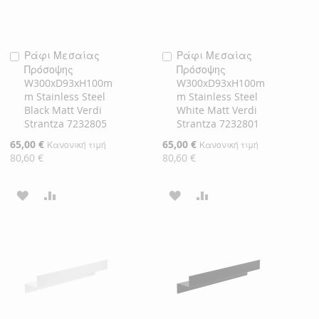
Ράφι Μεσαίας
Ράφι Μεσαίας
Προσθήκη
Προσθήκη
Πρόσοψης
Πρόσοψης
στο
στο
W300xD93xH100m
W300xD93xH100m
Καλάθι
Καλάθι
m Stainless Steel
m Stainless Steel
Black Matt Verdi
White Matt Verdi
Strantza 7232805
Strantza 7232801
Ειδική
65,00 €
Ειδική
65,00 €
Κανονική τιμή
Κανονική τιμή
Τιμή
Τιμή
80,60 €
80,60 €
ΠΡΟΣΘΉΚΗ
ΠΡΟΣΘΉΚΗ
ΠΡΟΣΘΉΚΗ
ΠΡΟΣΘΉΚΗ
ΣΤΗ
ΓΙΑ
ΣΤΗ
ΓΙΑ
ΛΊΣΤΑ
ΣΎΓΚΡΙΣΗ
ΛΊΣΤΑ
ΣΎΓΚΡΙΣΗ
ΕΠΙΘΥΜΙΏΝ
ΕΠΙΘΥΜΙΏΝ