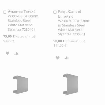
Άγκιστρο Τριπλό
Ράφι Κλειστό
Προσθήκη
Προσθήκη
W300xD93xH60mm
Επιτοίχιο
στο
στο
Stainless Steel
W230xD100xH230m
Καλάθι
Καλάθι
White Mat Verdi
m Stainless Steel
Strantza 7230401
White Mat Verdi
Strantza 7230501
Ειδική
75,00 €
Κανονική τιμή
Τιμή
93,00 €
Ειδική
90,00 €
Κανονική τιμή
Τιμή
111,60 €
ΠΡΟΣΘΉΚΗ
ΠΡΟΣΘΉΚΗ
ΠΡΟΣΘΉΚΗ
ΠΡΟΣΘΉΚΗ
ΣΤΗ
ΓΙΑ
ΣΤΗ
ΓΙΑ
ΛΊΣΤΑ
ΣΎΓΚΡΙΣΗ
ΛΊΣΤΑ
ΣΎΓΚΡΙΣΗ
ΕΠΙΘΥΜΙΏΝ
ΕΠΙΘΥΜΙΏΝ