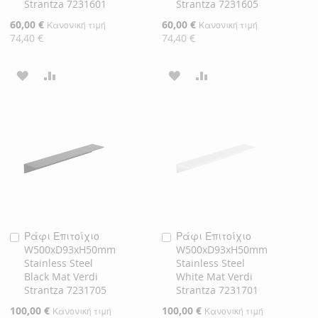
Strantza 7231601
Strantza 7231605
Ειδική
60,00 €
Ειδική
60,00 €
Κανονική τιμή
Κανονική τιμή
Τιμή
Τιμή
74,40 €
74,40 €
ΠΡΟΣΘΉΚΗ
ΠΡΟΣΘΉΚΗ
ΠΡΟΣΘΉΚΗ
ΠΡΟΣΘΉΚΗ
ΣΤΗ
ΓΙΑ
ΣΤΗ
ΓΙΑ
ΛΊΣΤΑ
ΣΎΓΚΡΙΣΗ
ΛΊΣΤΑ
ΣΎΓΚΡΙΣΗ
ΕΠΙΘΥΜΙΏΝ
ΕΠΙΘΥΜΙΏΝ
Ράφι Επιτοίχιο
Ράφι Επιτοίχιο
Προσθήκη
Προσθήκη
W500xD93xH50mm
W500xD93xH50mm
στο
στο
Stainless Steel
Stainless Steel
Καλάθι
Καλάθι
Black Mat Verdi
White Mat Verdi
Strantza 7231705
Strantza 7231701
Ειδική
100,00 €
Ειδική
100,00 €
Κανονική τιμή
Κανονική τιμή