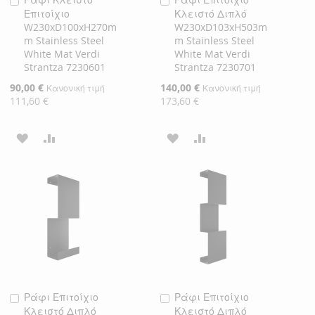
Προσθήκη
Προσθήκη
Επιτοίχιο
Κλειστό Διπλό
στο
στο
W230xD100xH270m
W230xD103xH503m
Καλάθι
Καλάθι
m Stainless Steel
m Stainless Steel
White Mat Verdi
White Mat Verdi
Strantza 7230601
Strantza 7230701
Ειδική
90,00 €
Ειδική
140,00 €
Κανονική τιμή
Κανονική τιμή
Τιμή
Τιμή
111,60 €
173,60 €
ΠΡΟΣΘΉΚΗ
ΠΡΟΣΘΉΚΗ
ΠΡΟΣΘΉΚΗ
ΠΡΟΣΘΉΚΗ
ΣΤΗ
ΓΙΑ
ΣΤΗ
ΓΙΑ
ΛΊΣΤΑ
ΣΎΓΚΡΙΣΗ
ΛΊΣΤΑ
ΣΎΓΚΡΙΣΗ
ΕΠΙΘΥΜΙΏΝ
ΕΠΙΘΥΜΙΏΝ
Ράφι Επιτοίχιο
Ράφι Επιτοίχιο
Προσθήκη
Προσθήκη
Κλειστό Διπλό
Κλειστό Διπλό
στο
στο