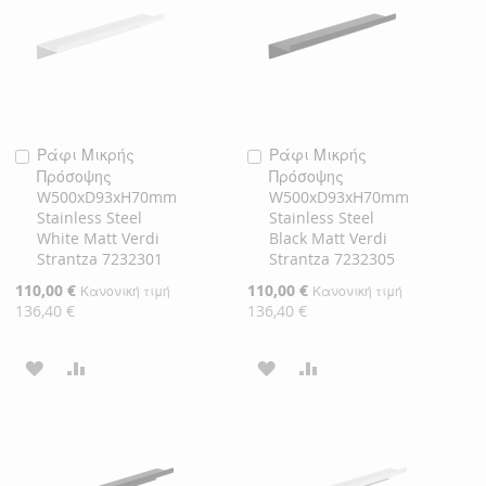
ΕΠΙΘΥΜΙΏΝ
ΕΠΙΘΥΜΙΏΝ
Ράφι Μικρής
Ράφι Μικρής
Προσθήκη
Προσθήκη
Πρόσοψης
Πρόσοψης
στο
στο
W500xD93xH70mm
W500xD93xH70mm
Καλάθι
Καλάθι
Stainless Steel
Stainless Steel
White Matt Verdi
Black Matt Verdi
Strantza 7232301
Strantza 7232305
Ειδική
110,00 €
Ειδική
110,00 €
Κανονική τιμή
Κανονική τιμή
Τιμή
Τιμή
136,40 €
136,40 €
ΠΡΟΣΘΉΚΗ
ΠΡΟΣΘΉΚΗ
ΠΡΟΣΘΉΚΗ
ΠΡΟΣΘΉΚΗ
ΣΤΗ
ΓΙΑ
ΣΤΗ
ΓΙΑ
ΛΊΣΤΑ
ΣΎΓΚΡΙΣΗ
ΛΊΣΤΑ
ΣΎΓΚΡΙΣΗ
ΕΠΙΘΥΜΙΏΝ
ΕΠΙΘΥΜΙΏΝ