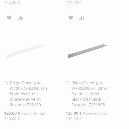
Τιμή
Τιμή
124,00 €
124,00 €
ΠΡΟΣΘΉΚΗ
ΠΡΟΣΘΉΚΗ
ΠΡΟΣΘΉΚΗ
ΠΡΟΣΘΉΚΗ
ΣΤΗ
ΓΙΑ
ΣΤΗ
ΓΙΑ
ΛΊΣΤΑ
ΣΎΓΚΡΙΣΗ
ΛΊΣΤΑ
ΣΎΓΚΡΙΣΗ
ΕΠΙΘΥΜΙΏΝ
ΕΠΙΘΥΜΙΏΝ
Ράφι Επιτοίχιο
Ράφι Επιτοίχιο
Προσθήκη
Προσθήκη
W700xD93xH50mm
W700xD93xH50mm
στο
στο
Stainless Steel
Stainless Steel
Καλάθι
Καλάθι
White Mat Verdi
Black Mat Verdi
Strantza 7231801
Strantza 7231805
Ειδική
125,00 €
Ειδική
125,00 €
Κανονική τιμή
Κανονική τιμή
Τιμή
Τιμή
155,00 €
155,00 €