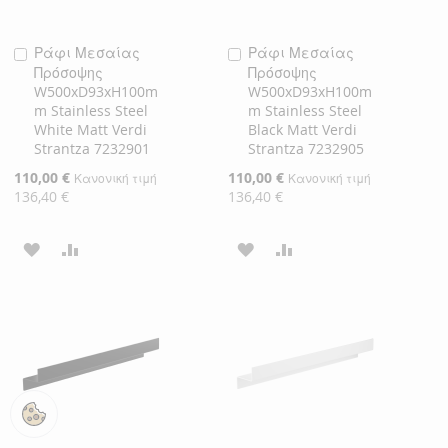
Ράφι Μεσαίας
Ράφι Μεσαίας
Προσθήκη
Προσθήκη
Πρόσοψης
Πρόσοψης
στο
στο
W500xD93xH100m
W500xD93xH100m
Καλάθι
Καλάθι
m Stainless Steel
m Stainless Steel
White Matt Verdi
Black Matt Verdi
Strantza 7232901
Strantza 7232905
Ειδική
110,00 €
Ειδική
110,00 €
Κανονική τιμή
Κανονική τιμή
Τιμή
Τιμή
136,40 €
136,40 €
ΠΡΟΣΘΉΚΗ
ΠΡΟΣΘΉΚΗ
ΠΡΟΣΘΉΚΗ
ΠΡΟΣΘΉΚΗ
ΣΤΗ
ΓΙΑ
ΣΤΗ
ΓΙΑ
ΛΊΣΤΑ
ΣΎΓΚΡΙΣΗ
ΛΊΣΤΑ
ΣΎΓΚΡΙΣΗ
ΕΠΙΘΥΜΙΏΝ
ΕΠΙΘΥΜΙΏΝ