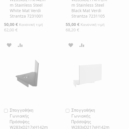
m Stainless Steel
m Stainless Steel
White Mat Verdi
Black Mat Verdi
Strantza 7231001
Strantza 7231105
Ειδική
50,00 €
Ειδική
55,00 €
Κανονική τιμή
Κανονική τιμή
Τιμή
Τιμή
62,00 €
68,20 €
ΠΡΟΣΘΉΚΗ
ΠΡΟΣΘΉΚΗ
ΠΡΟΣΘΉΚΗ
ΠΡΟΣΘΉΚΗ
ΣΤΗ
ΓΙΑ
ΣΤΗ
ΓΙΑ
ΛΊΣΤΑ
ΣΎΓΚΡΙΣΗ
ΛΊΣΤΑ
ΣΎΓΚΡΙΣΗ
ΕΠΙΘΥΜΙΏΝ
ΕΠΙΘΥΜΙΏΝ
Σπογγοθήκη
Σπογγοθήκη
Προσθήκη
Προσθήκη
Γωνιακής
Γωνιακής
στο
στο
Πρόσοψης
Πρόσοψης
Καλάθι
Καλάθι
W283xD217xH142m
W283xD217xH142m