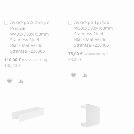
Άγκιστρο Διπλό με
Άγκιστρο Τριπλό
Προσθήκη
Προσθήκη
W300xD93xH60mm
Ραφάκι
στο
στο
Stainless Steel
W400xD93xH93mm
Καλάθι
Καλάθι
Black Mat Verdi
Stainless Steel
Strantza 7230405
Black Mat Verdi
Strantza 7230305
Ειδική
75,00 €
Κανονική τιμή
Τιμή
93,00 €
Ειδική
110,00 €
Κανονική τιμή
Τιμή
136,40 €
ΠΡΟΣΘΉΚΗ
ΠΡΟΣΘΉΚΗ
ΠΡΟΣΘΉΚΗ
ΠΡΟΣΘΉΚΗ
ΣΤΗ
ΓΙΑ
ΣΤΗ
ΓΙΑ
ΛΊΣΤΑ
ΣΎΓΚΡΙΣΗ
ΛΊΣΤΑ
ΣΎΓΚΡΙΣΗ
ΕΠΙΘΥΜΙΏΝ
ΕΠΙΘΥΜΙΏΝ