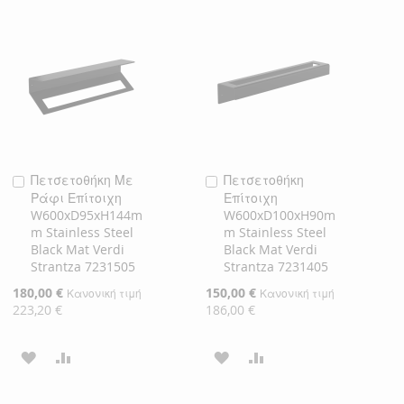
Πετσετοθήκη Με
Πετσετοθήκη
Προσθήκη
Προσθήκη
Ράφι Επίτοιχη
Επίτοιχη
στο
στο
W600xD95xH144m
W600xD100xH90m
Καλάθι
Καλάθι
m Stainless Steel
m Stainless Steel
Black Mat Verdi
Black Mat Verdi
Strantza 7231505
Strantza 7231405
Ειδική
180,00 €
Ειδική
150,00 €
Κανονική τιμή
Κανονική τιμή
Τιμή
Τιμή
223,20 €
186,00 €
ΠΡΟΣΘΉΚΗ
ΠΡΟΣΘΉΚΗ
ΠΡΟΣΘΉΚΗ
ΠΡΟΣΘΉΚΗ
ΣΤΗ
ΓΙΑ
ΣΤΗ
ΓΙΑ