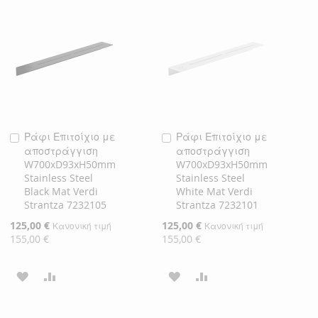
ΛΊΣΤΑ
ΣΎΓΚΡΙΣΗ
ΛΊΣΤΑ
ΣΎΓΚΡΙΣΗ
ΕΠΙΘΥΜΙΏΝ
ΕΠΙΘΥΜΙΏΝ
Ράφι Επιτοίχιο με
Ράφι Επιτοίχιο με
Προσθήκη
Προσθήκη
αποστράγγιση
αποστράγγιση
στο
στο
W700xD93xH50mm
W700xD93xH50mm
Καλάθι
Καλάθι
Stainless Steel
Stainless Steel
Black Mat Verdi
White Mat Verdi
Strantza 7232105
Strantza 7232101
Ειδική
125,00 €
Ειδική
125,00 €
Κανονική τιμή
Κανονική τιμή
Τιμή
Τιμή
155,00 €
155,00 €
ΠΡΟΣΘΉΚΗ
ΠΡΟΣΘΉΚΗ
ΠΡΟΣΘΉΚΗ
ΠΡΟΣΘΉΚΗ
ΣΤΗ
ΓΙΑ
ΣΤΗ
ΓΙΑ