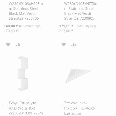
W230xD103xH503m
W230xD103xH770m
Καλάθι
Καλάθι
m Stainless Steel
m Stainless Steel
Black Mat Verdi
Black Mat Verdi
Strantza 7230705
Strantza 7230805
Ειδική
140,00 €
Ειδική
175,00 €
Κανονική τιμή
Κανονική τιμή
Τιμή
Τιμή
173,60 €
217,00 €
ΠΡΟΣΘΉΚΗ
ΠΡΟΣΘΉΚΗ
ΠΡΟΣΘΉΚΗ
ΠΡΟΣΘΉΚΗ
ΣΤΗ
ΓΙΑ
ΣΤΗ
ΓΙΑ
ΛΊΣΤΑ
ΣΎΓΚΡΙΣΗ
ΛΊΣΤΑ
ΣΎΓΚΡΙΣΗ
ΕΠΙΘΥΜΙΏΝ
ΕΠΙΘΥΜΙΏΝ
Ράφι Επιτοίχιο
Σπογγοθήκη-
Προσθήκη
Προσθήκη
Κλειστό Διπλό
Ραφάκι Γωνιακό
στο
στο
W230xD103xH770m
Επιτοίχιο
Καλάθι
Καλάθι