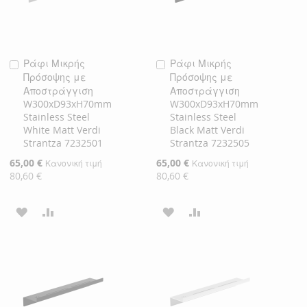
Ράφι Μικρής
Ράφι Μικρής
Προσθήκη
Προσθήκη
Πρόσοψης με
Πρόσοψης με
στο
στο
Αποστράγγιση
Αποστράγγιση
Καλάθι
Καλάθι
W300xD93xH70mm
W300xD93xH70mm
Stainless Steel
Stainless Steel
White Matt Verdi
Black Matt Verdi
Strantza 7232501
Strantza 7232505
Ειδική
65,00 €
Ειδική
65,00 €
Κανονική τιμή
Κανονική τιμή
Τιμή
Τιμή
80,60 €
80,60 €
ΠΡΟΣΘΉΚΗ
ΠΡΟΣΘΉΚΗ
ΠΡΟΣΘΉΚΗ
ΠΡΟΣΘΉΚΗ
ΣΤΗ
ΓΙΑ
ΣΤΗ
ΓΙΑ
ΛΊΣΤΑ
ΣΎΓΚΡΙΣΗ
ΛΊΣΤΑ
ΣΎΓΚΡΙΣΗ
ΕΠΙΘΥΜΙΏΝ
ΕΠΙΘΥΜΙΏΝ