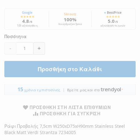
Google
●
BestPrice
Skroutz
★★★★★
★★★★★
100%
4.8
5.0
/5
/5
θα αγόραζαν ξανά
109 αξιολογήσεις
αξιολόγηση πελατών
Ποσότητα
-
+
Προσθήκη στο Καλάθι
trendyol
15
|
●
χρόνια εμπιστοσύνης
Βρείτε μας και στο
ΠΡΟΣΘΉΚΗ ΣΤΗ ΛΊΣΤΑ ΕΠΙΘΥΜΙΏΝ
ΠΡΟΣΘΉΚΗ ΓΙΑ ΣΎΓΚΡΙΣΗ
Ράφι Προβολής 7,5cm W250xD75xH90mm Stainless Steel
Black Matt Verdi Strantza 7234005