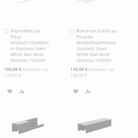
Χαρτοθήκη με
Άγκιστρο Διπλό με
Προσθήκη
Προσθήκη
Ράφι
Ραφάκι
στο
στο
W330xD110xH60m
W400xD93xH93mm
Καλάθι
Καλάθι
m Stainless Steel
Stainless Steel
White Mat Verdi
White Mat Verdi
Strantza 7230201
Strantza 7230301
Ειδική
100,00 €
Ειδική
110,00 €
Κανονική τιμή
Κανονική τιμή
Τιμή
Τιμή
124,00 €
136,40 €
ΠΡΟΣΘΉΚΗ
ΠΡΟΣΘΉΚΗ
ΠΡΟΣΘΉΚΗ
ΠΡΟΣΘΉΚΗ
ΣΤΗ
ΓΙΑ
ΣΤΗ
ΓΙΑ
ΛΊΣΤΑ
ΣΎΓΚΡΙΣΗ
ΛΊΣΤΑ
ΣΎΓΚΡΙΣΗ
ΕΠΙΘΥΜΙΏΝ
ΕΠΙΘΥΜΙΏΝ