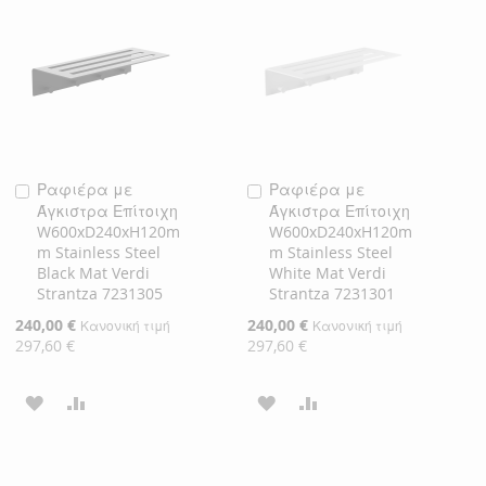
ΛΊΣΤΑ
ΣΎΓΚΡΙΣΗ
ΛΊΣΤΑ
ΣΎΓΚΡΙΣΗ
ΕΠΙΘΥΜΙΏΝ
ΕΠΙΘΥΜΙΏΝ
Ραφιέρα με
Ραφιέρα με
Προσθήκη
Προσθήκη
Άγκιστρα Επίτοιχη
Άγκιστρα Επίτοιχη
στο
στο
W600xD240xH120m
W600xD240xH120m
Καλάθι
Καλάθι
m Stainless Steel
m Stainless Steel
Black Mat Verdi
White Mat Verdi
Strantza 7231305
Strantza 7231301
Ειδική
240,00 €
Ειδική
240,00 €
Κανονική τιμή
Κανονική τιμή
Τιμή
Τιμή
297,60 €
297,60 €
ΠΡΟΣΘΉΚΗ
ΠΡΟΣΘΉΚΗ
ΠΡΟΣΘΉΚΗ
ΠΡΟΣΘΉΚΗ
ΣΤΗ
ΓΙΑ
ΣΤΗ
ΓΙΑ
ΛΊΣΤΑ
ΣΎΓΚΡΙΣΗ
ΛΊΣΤΑ
ΣΎΓΚΡΙΣΗ