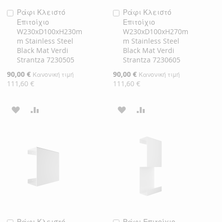
Ράφι Κλειστό
Ράφι Κλειστό
Προσθήκη
Προσθήκη
Επιτοίχιο
Επιτοίχιο
στο
στο
W230xD100xH230m
W230xD100xH270m
Καλάθι
Καλάθι
m Stainless Steel
m Stainless Steel
Black Mat Verdi
Black Mat Verdi
Strantza 7230505
Strantza 7230605
Ειδική
90,00 €
Ειδική
90,00 €
Κανονική τιμή
Κανονική τιμή
Τιμή
Τιμή
111,60 €
111,60 €
ΠΡΟΣΘΉΚΗ
ΠΡΟΣΘΉΚΗ
ΠΡΟΣΘΉΚΗ
ΠΡΟΣΘΉΚΗ
ΣΤΗ
ΓΙΑ
ΣΤΗ
ΓΙΑ
ΛΊΣΤΑ
ΣΎΓΚΡΙΣΗ
ΛΊΣΤΑ
ΣΎΓΚΡΙΣΗ
ΕΠΙΘΥΜΙΏΝ
ΕΠΙΘΥΜΙΏΝ
Ράφι Κλειστό
Ράφι Επιτοίχιο