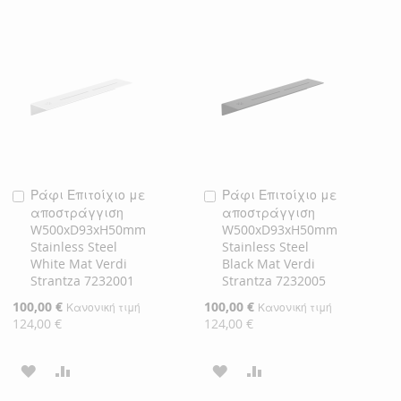
ΣΤΗ
ΓΙΑ
ΣΤΗ
ΓΙΑ
ΛΊΣΤΑ
ΣΎΓΚΡΙΣΗ
ΛΊΣΤΑ
ΣΎΓΚΡΙΣΗ
ΕΠΙΘΥΜΙΏΝ
ΕΠΙΘΥΜΙΏΝ
Ράφι Επιτοίχιο με
Ράφι Επιτοίχιο με
Προσθήκη
Προσθήκη
αποστράγγιση
αποστράγγιση
στο
στο
W500xD93xH50mm
W500xD93xH50mm
Καλάθι
Καλάθι
Stainless Steel
Stainless Steel
White Mat Verdi
Black Mat Verdi
Strantza 7232001
Strantza 7232005
Ειδική
100,00 €
Ειδική
100,00 €
Κανονική τιμή
Κανονική τιμή
Τιμή
Τιμή
124,00 €
124,00 €
ΠΡΟΣΘΉΚΗ
ΠΡΟΣΘΉΚΗ
ΠΡΟΣΘΉΚΗ
ΠΡΟΣΘΉΚΗ
ΣΤΗ
ΓΙΑ
ΣΤΗ
ΓΙΑ