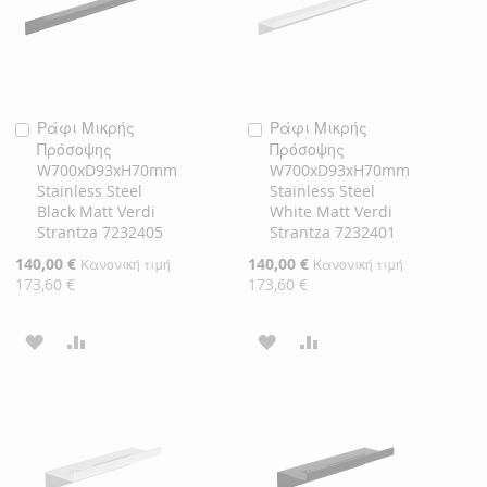
Ράφι Μικρής
Ράφι Μικρής
Προσθήκη
Προσθήκη
Πρόσοψης
Πρόσοψης
στο
στο
W700xD93xH70mm
W700xD93xH70mm
Καλάθι
Καλάθι
Stainless Steel
Stainless Steel
Black Matt Verdi
White Matt Verdi
Strantza 7232405
Strantza 7232401
Ειδική
140,00 €
Ειδική
140,00 €
Κανονική τιμή
Κανονική τιμή
Τιμή
Τιμή
173,60 €
173,60 €
ΠΡΟΣΘΉΚΗ
ΠΡΟΣΘΉΚΗ
ΠΡΟΣΘΉΚΗ
ΠΡΟΣΘΉΚΗ
ΣΤΗ
ΓΙΑ
ΣΤΗ
ΓΙΑ
ΛΊΣΤΑ
ΣΎΓΚΡΙΣΗ
ΛΊΣΤΑ
ΣΎΓΚΡΙΣΗ
ΕΠΙΘΥΜΙΏΝ
ΕΠΙΘΥΜΙΏΝ