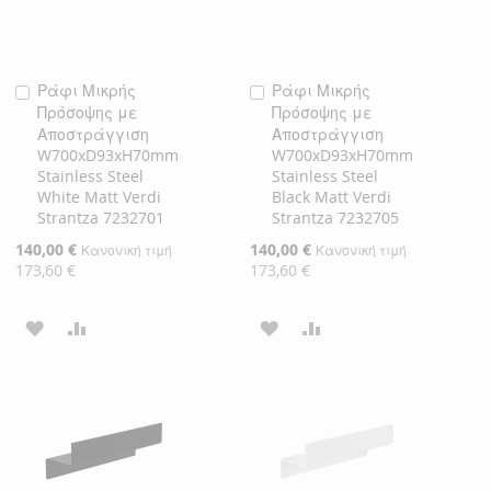
Ράφι Μικρής
Ράφι Μικρής
Προσθήκη
Προσθήκη
Πρόσοψης με
Πρόσοψης με
στο
στο
Αποστράγγιση
Αποστράγγιση
Καλάθι
Καλάθι
W700xD93xH70mm
W700xD93xH70mm
Stainless Steel
Stainless Steel
White Matt Verdi
Black Matt Verdi
Strantza 7232701
Strantza 7232705
Ειδική
140,00 €
Ειδική
140,00 €
Κανονική τιμή
Κανονική τιμή
Τιμή
Τιμή
173,60 €
173,60 €
ΠΡΟΣΘΉΚΗ
ΠΡΟΣΘΉΚΗ
ΠΡΟΣΘΉΚΗ
ΠΡΟΣΘΉΚΗ
ΣΤΗ
ΓΙΑ
ΣΤΗ
ΓΙΑ
ΛΊΣΤΑ
ΣΎΓΚΡΙΣΗ
ΛΊΣΤΑ
ΣΎΓΚΡΙΣΗ
ΕΠΙΘΥΜΙΏΝ
ΕΠΙΘΥΜΙΏΝ