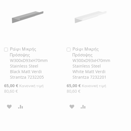
ΛΊΣΤΑ
ΣΎΓΚΡΙΣΗ
ΛΊΣΤΑ
ΣΎΓΚΡΙΣΗ
ΕΠΙΘΥΜΙΏΝ
ΕΠΙΘΥΜΙΏΝ
Ράφι Μικρής
Ράφι Μικρής
Προσθήκη
Προσθήκη
Πρόσοψης
Πρόσοψης
στο
στο
W300xD93xH70mm
W300xD93xH70mm
Καλάθι
Καλάθι
Stainless Steel
Stainless Steel
Black Matt Verdi
White Matt Verdi
Strantza 7232205
Strantza 7232201
Ειδική
65,00 €
Ειδική
65,00 €
Κανονική τιμή
Κανονική τιμή
Τιμή
Τιμή
80,60 €
80,60 €
ΠΡΟΣΘΉΚΗ
ΠΡΟΣΘΉΚΗ
ΠΡΟΣΘΉΚΗ
ΠΡΟΣΘΉΚΗ
ΣΤΗ
ΓΙΑ
ΣΤΗ
ΓΙΑ
ΛΊΣΤΑ
ΣΎΓΚΡΙΣΗ
ΛΊΣΤΑ
ΣΎΓΚΡΙΣΗ