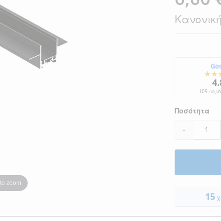
Τιμή
Κανονική
Go
★★
4.
109 αξι
Ποσότητα
-
 to zoom
15
χ