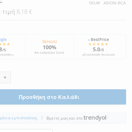
SKU
ARION-RCA
 τιμή
8,18 €
ogle
BestPrice
●
Skroutz
★★★
★★★★★
100%
8
5.0
/5
/5
θα αγόραζαν ξανά
ολογήσεις
αξιολόγηση πελατών
+
Προσθήκη στο Καλάθι
trendyol
|
ρόνια εμπιστοσύνης
Βρείτε μας και στο
●