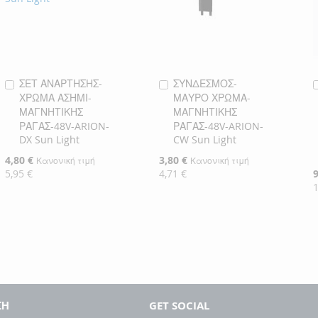
ΣΕΤ ΑΝΑΡΤΗΣΗΣ-
ΣΥΝΔΕΣΜΟΣ-
Προσθήκη
Προσθήκη
ΧΡΩΜΑ ΑΣΗΜΙ-
ΜΑΥΡΟ ΧΡΩΜΑ-
στο
στο
ΜΑΓΝΗΤΙΚΗΣ
ΜΑΓΝΗΤΙΚΗΣ
Καλάθι
Καλάθι
ΡΑΓΑΣ-48V-ARION-
ΡΑΓΑΣ-48V-ARION-
DX Sun Light
CW Sun Light
Ειδική
4,80 €
Ειδική
3,80 €
Κανονική τιμή
Κανονική τιμή
Τιμή
Τιμή
5,95 €
4,71 €
Ε
9
Τ
ΣΗ
GET SOCIAL