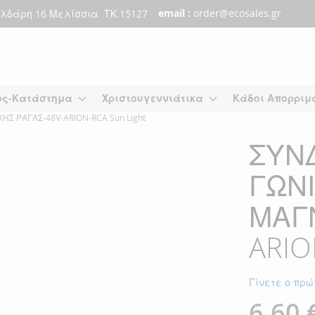
email :
order@ecosales.gr
λδάρη 16 Μελίσσια ΤΚ.15127
ος-Κατάστημα
Χριστουγεννιάτικα
Κάδοι Απορριμ
 ΡΑΓΑΣ-48V-ARION-RCA Sun Light
ΣΥΝ
ΓΩΝ
ΜΑΓΝ
ARIO
Γίνετε ο πρώ
6,60 
Ειδική