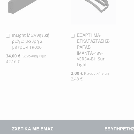
InLight Μαγνητική
ΕΞΑΡΤΗΜΑ-
Προσθήκη
Προσθήκη
ράγα μαύρη 2
ΕΓΚΑΤΑΣΤΑΣΗΣ-
στο
στο
μέτρων TR006
ΡΑΓΑΣ-
Καλάθι
Καλάθι
ΙΜΑΝΤΑ-48V-
Ειδική
34,00 €
Κανονική τιμή
VERSA-BH Sun
Τιμή
42,16 €
Light
Ειδική
2,00 €
Κανονική τιμή
Τιμή
2,48 €
ΣΧΕΤΙΚΑ ΜΕ ΕΜΑΣ
ΕΞΥΠΗΡΕΤΗ