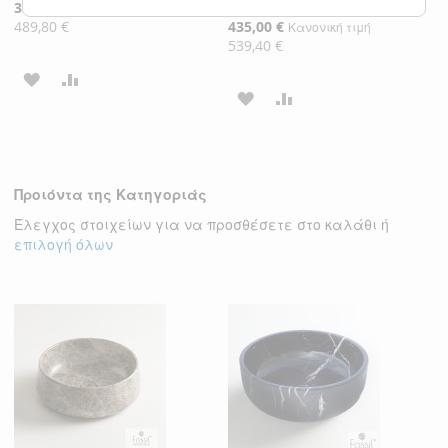
Ειδική
395,00 €
Κανονική τιμή
Τιμή
489,80 €
Ειδική
435,00 €
Κανονική τιμή
Τιμή
539,40 €
ΠΡΟΣΘΉΚΗ
ΠΡΟΣΘΉΚΗ
ΠΡΟΣΘΉΚΗ
ΠΡΟΣΘΉΚΗ
ΣΤΗ
ΓΙΑ
ΣΤΗ
ΓΙΑ
ΛΊΣΤΑ
ΣΎΓΚΡΙΣΗ
ΛΊΣΤΑ
ΣΎΓΚΡΙΣΗ
ΕΠΙΘΥΜΙΏΝ
Προιόντα της Κατηγοριάς
ΕΠΙΘΥΜΙΏΝ
Έλεγχος στοιχείων για να προσθέσετε στο καλάθι ή
επιλογή όλων