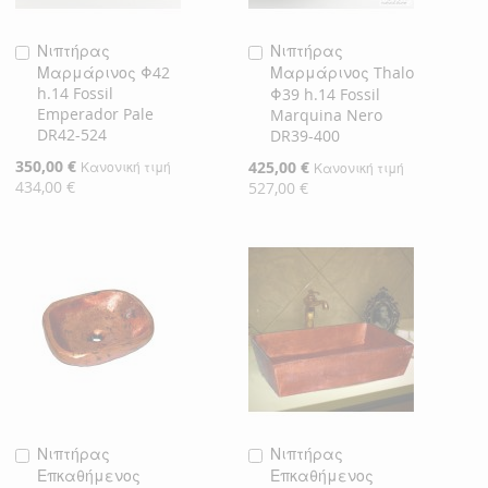
Νιπτήρας
Νιπτήρας
Προσθήκη
Προσθήκη
Μαρμάρινος Φ42
Μαρμάρινος Thalo
στο
στο
h.14 Fossil
Φ39 h.14 Fossil
Καλάθι
Καλάθι
Emperador Pale
Marquina Nero
DR42-524
DR39-400
Ειδική
350,00 €
Ειδική
425,00 €
Κανονική τιμή
Κανονική τιμή
Τιμή
Τιμή
434,00 €
527,00 €
Νιπτήρας
Νιπτήρας
Προσθήκη
Προσθήκη
Επκαθήμενος
Επκαθήμενος
στο
στο