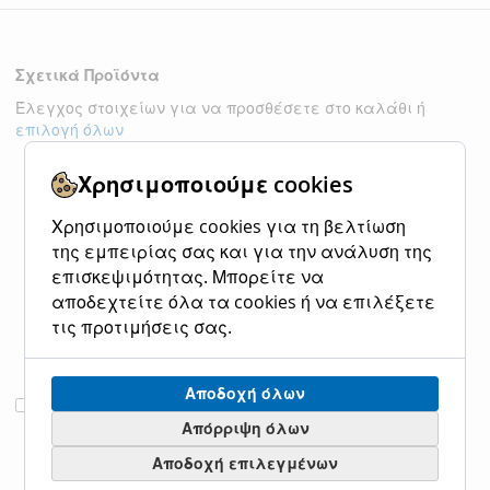
Σχετικά Προϊόντα
Έλεγχος στοιχείων για να προσθέσετε στο καλάθι ή
επιλογή όλων
Χρησιμοποιούμε cookies
Χρησιμοποιούμε cookies για τη βελτίωση
της εμπειρίας σας και για την ανάλυση της
επισκεψιμότητας. Μπορείτε να
αποδεχτείτε όλα τα cookies ή να επιλέξετε
τις προτιμήσεις σας.
Αποδοχή όλων
Έπιπλο μπάνιου
Νιπτήρας
Προσθήκη
Προσθήκη
Plana 60εκ. Black
Μαρμάρινος Gaia
στο
στο
Απόρριψη όλων
Matt, Scarabeo
60x38 h.14 Fossil
Καλάθι
Καλάθι
Αποδοχή επιλεγμένων
2553-NROP
Tundra Grey DS60-
423