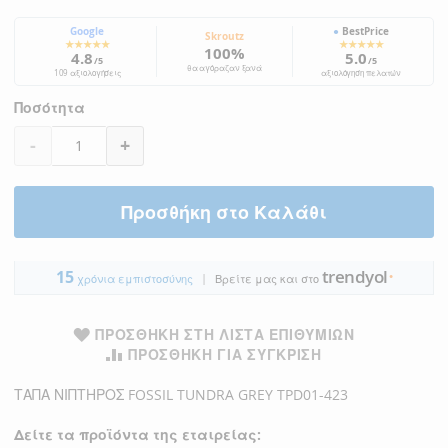
Google
●
BestPrice
Skroutz
★★★★★
★★★★★
100%
4.8
5.0
/5
/5
θα αγόραζαν ξανά
109 αξιολογήσεις
αξιολόγηση πελατών
Ποσότητα
-
+
Προσθήκη στο Καλάθι
trendyol
15
|
●
χρόνια εμπιστοσύνης
Βρείτε μας και στο
ΠΡΟΣΘΉΚΗ ΣΤΗ ΛΊΣΤΑ ΕΠΙΘΥΜΙΏΝ
ΠΡΟΣΘΉΚΗ ΓΙΑ ΣΎΓΚΡΙΣΗ
ΤΑΠΑ ΝΙΠΤΗΡΟΣ FOSSIL TUNDRA GREY TPD01-423
Δείτε τα προϊόντα της εταιρείας: