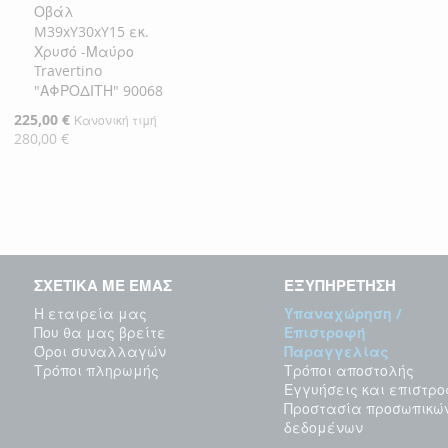
Οβάλ
M39xY30xY15 εκ.
Χρυσό -Μαύρο
Travertino
"ΑΦΡΟΔΙΤΗ" 90068
Ειδική
225,00 €
Κανονική τιμή
Τιμή
280,00 €
ΣΧΕΤΙΚΑ ΜΕ ΕΜΑΣ
ΕΞΥΠΗΡΕΤΗΣΗ
Η εταιρεία μας
Υπαναχώρηση /
Που θα μας βρείτε
Επιστροφή
Όροι συναλλαγών
Παραγγελίας
Τρόποι πληρωμής
Τρόποι αποστολής
Εγγυήσεις και επιστρ
Προστασία προσωπικώ
δεδομένων