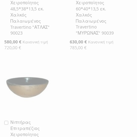
Χειροποίητος
Χειροποίητος
Καλάθι
Καλάθι
48,5*38*13,5 εκ.
60*40*13,5 εκ.
Χαλκός
Χαλκός
Παλαιωμένος
Παλαιωμένος
Travertino
Travertino "ΑΤΛΑΣ"
90023
"ΜΥΡΩΝΑΣ" 90039
Ειδική
580,00 €
Ειδική
630,00 €
Κανονική τιμή
Κανονική τιμή
Τιμή
Τιμή
720,00 €
785,00 €
Νιπτήρας
Προσθήκη
Επιτραπέζιος
στο
Χειροποίητος
Καλάθι