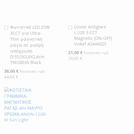
Linear Antiglare
Φωτιστικό LED 25W
Προσθήκη
Προσθήκη
L:220 3 CCT
3CCT για Ultra-
στο
στο
Magnetic (ON-OFF)
Thin μαγνητική
Καλάθι
Καλάθι
Viokef 4244402S
ράγα σε μαύρη
απόχρωση
Ειδική
21,00 €
Κανονική τιμή
D:55,5X2,6X2,4cm
Τιμή
26,00 €
TMU0030-Black
Ειδική
36,00 €
Κανονική τιμή
Τιμή
44,64 €