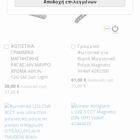
Αποδοχή επιλεγμένων
ΦΩΤΙΣΤΙΚΑ-
Γραμμικό
Προσθήκη
Προσθήκη
ΓΡΑΜΜΙΚΑ-
Φωτιστικό για
στο
στο
ΜΑΓΝΗΤΙΚΗΣ
Κυρτή Μαγνητική
Καλάθι
Καλάθι
ΡΑΓΑΣ-48V-ΜΑΥΡΟ
Ράγα Magnetic
Viokef 4282200
ΧΡΩΜΑ-ARION-
12G-SM Sun Light
Ειδική
61,00 €
Κανονική τιμή
Τιμή
75,60 €
Ειδική
30,00 €
Κανονική τιμή
Τιμή
37,20 €