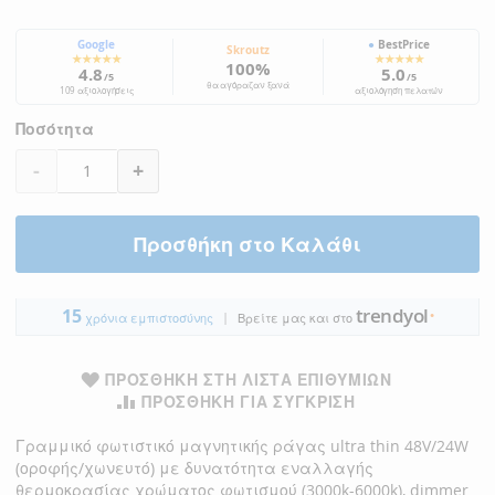
Google
●
BestPrice
Skroutz
★★★★★
★★★★★
100%
4.8
5.0
/5
/5
θα αγόραζαν ξανά
109 αξιολογήσεις
αξιολόγηση πελατών
Ποσότητα
-
+
Προσθήκη στο Καλάθι
trendyol
15
|
●
χρόνια εμπιστοσύνης
Βρείτε μας και στο
ΠΡΟΣΘΉΚΗ ΣΤΗ ΛΊΣΤΑ ΕΠΙΘΥΜΙΏΝ
ΠΡΟΣΘΉΚΗ ΓΙΑ ΣΎΓΚΡΙΣΗ
Γραμμικό φωτιστικό μαγνητικής ράγας ultra thin 48V/24W
(οροφής/χωνευτό) με δυνατότητα εναλλαγής
θερμοκρασίας χρώματος φωτισμού (3000k-6000k), dimmer