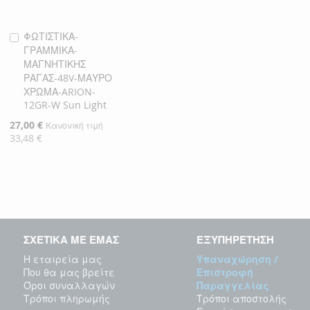
ΦΩΤΙΣΤΙΚΑ-
Προσθήκη
ΓΡΑΜΜΙΚΑ-
στο
ΜΑΓΝΗΤΙΚΗΣ
Καλάθι
ΡΑΓΑΣ-48V-ΜΑΥΡΟ
ΧΡΩΜΑ-ARION-
12GR-W Sun Light
Ειδική
27,00 €
Κανονική τιμή
Τιμή
33,48 €
ΣΧΕΤΙΚΑ ΜΕ ΕΜΑΣ
ΕΞΥΠΗΡΕΤΗΣΗ
Η εταιρεία μας
Υπαναχώρηση /
Που θα μας βρείτε
Επιστροφή
Όροι συναλλαγών
Παραγγελίας
Τρόποι πληρωμής
Τρόποι αποστολής