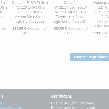
,5cm
Οροφής Ø137x51,5cm
Οροφής
Οροφής 
,50Hz
AC 220-240V,50Hz
Ø122x31,6,5cm 52W
LED Tu
ol
Remote Control
AC 220-240V,50Hz 4
1860lm 
240V
 Hoi
Μαύρο Ματ-Καφέ
Ταχύτητες Λευκό
Eglo Hoi An 35029
Eglo Bondi 48 35031
Ταχύτη
Eglo Bon
Ειδική
329,00 €
Ειδική
159,00 €
 τιμή
Κανονική τιμή
Κανονική τιμή
Τιμή
Τιμή
407,96 €
197,16 €
Ειδική
199,00 €
Τιμή
24
αλάθι
Προσθήκη στο Καλάθι
Προσθήκη στο Καλάθι
Προσθήκ
ΠΡΟΣΘΉΚΗ
ΠΡΟΣΘΉΚΗ
ΠΡΟΣ
Load more products
ΣΤΗ
ΠΡΟΣΘΉΚΗ
ΣΤΗ
ΠΡΟΣΘΉΚΗ
ΣΤΗ
ΠΡΟΣ
ΛΊΣΤΑ
ΓΙΑ
ΛΊΣΤΑ
ΓΙΑ
ΛΊΣΤΑ
ΓΙΑ
ΕΠΙΘΥΜΙΏΝ
ΣΎΓΚΡΙΣΗ
ΕΠΙΘΥΜΙΏΝ
ΣΎΓΚΡΙΣΗ
ΕΠΙΘΥ
ΣΎΓΚΡ
ΣΗ
GET SOCIAL
η /
Βρείτε μας στο Facebook
Παραγγελίας
Βρείτε μας στο Instagram