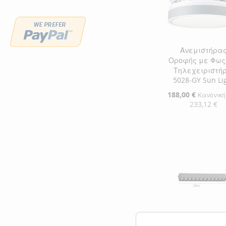
Ανεμιστήρα
Οροφής με Φως
Τηλεχειριστήρ
5028-GY Sun Li
Ειδική
188,00 €
Κανονική
Τιμή
233,12 €
Προσθήκη στο Κ
ΠΡΟΣΘΉΚΗ
ΣΤΗ
ΠΡΟΣΘΉΚΗ
ΛΊΣΤΑ
ΓΙΑ
ΕΠΙΘΥΜΙΏΝ
ΣΎΓΚΡΙΣΗ