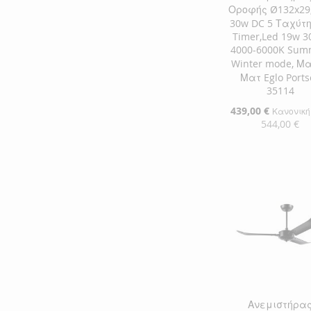
Οροφής Ø132x29
30w DC 5 Ταχύτη
Timer,Led 19w 3
4000-6000K Sum
Winter mode, Μ
Ματ Eglo Ports
35114
Ειδική
439,00 €
Κανονική
Τιμή
544,00 €
Προσθήκη στο Κ
ΠΡΟΣΘΉΚΗ
ΣΤΗ
ΠΡΟΣΘΉΚΗ
ΛΊΣΤΑ
ΓΙΑ
ΕΠΙΘΥΜΙΏΝ
ΣΎΓΚΡΙΣΗ
Ανεμιστήρα