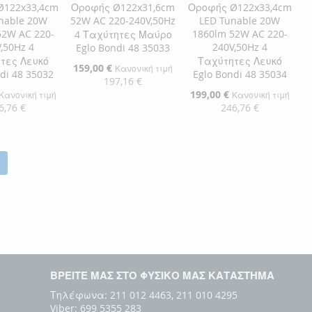
Ø122x33,4cm
Οροφής Ø122x31,6cm
Οροφής Ø122x33,4cm
nable 20W
52W AC 220-240V,50Hz
LED Tunable 20W
52W AC 220-
1860lm 52W AC 220-
4 Ταχύτητες Μαύρο
,50Hz 4
240V,50Hz 4
Eglo Bondi 48 35033
τες Λευκό
Ταχύτητες Λευκό
Ειδική
159,00 €
Κανονική τιμή
di 48 35032
Eglo Bondi 48 35034
Τιμή
197,16 €
Ειδική
199,00 €
Κανονική τιμή
Κανονική τιμή
Τιμή
6,76 €
246,76 €
Προσθήκη στο Καλάθι
ΠΡΟΣΘΉΚΗ
η στο Καλάθι
Προσθήκη στο Καλάθι
ΣΤΗ
ΠΡΟΣΘΉΚΗ
ΘΉΚΗ
ΠΡΟΣΘΉΚΗ
ΛΊΣΤΑ
ΓΙΑ
ΘΉΚΗ
ΣΤΗ
ΠΡΟΣΘΉΚΗ
ΕΠΙΘΥΜΙΏΝ
ΣΎΓΚΡΙΣΗ
ΛΊΣΤΑ
ΓΙΑ
ΜΙΏΝ
ΙΣΗ
ΕΠΙΘΥΜΙΏΝ
ΣΎΓΚΡΙΣΗ
ΒΡΕΙΤΕ ΜΑΣ ΣΤΟ ΦΥΣΙΚΟ ΜΑΣ ΚΑΤΑΣΤΗΜΑ
Τηλέφωνα: 211 012 4463, 211 010 4295
Viber: 699 5355 283