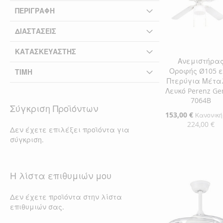
ΠΕΡΙΓΡΑΦΉ
ΔΙΑΣΤΆΣΕΙΣ
ΚΑΤΑΣΚΕΥΑΣΤΉΣ
Ανεμιστήρα
Οροφής Ø105 ε
ΤΙΜΉ
Πτερύγια Μέτα
Λευκό Perenz Ge
7064B
Σύγκριση Προϊόντων
Ειδική
153,00 €
Κανονική
Τιμή
224,00 €
Δεν έχετε επιλέξει προϊόντα για
σύγκριση.
Προσθήκη στο Κ
ΠΡΟΣΘΉΚΗ
Η λίστα επιθυμιών μου
ΣΤΗ
ΠΡΟΣΘΉΚΗ
ΛΊΣΤΑ
ΓΙΑ
Δεν έχετε προϊόντα στην λίστα
επιθυμιών σας.
ΕΠΙΘΥΜΙΏΝ
ΣΎΓΚΡΙΣΗ