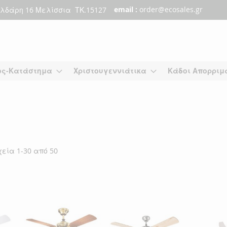
email :
order@ecosales.gr
λδάρη 16 Μελίσσια ΤΚ.15127
ος-Κατάστημα
Χριστουγεννιάτικα
Κάδοι Απορριμ
χεία
1
-
30
από
50