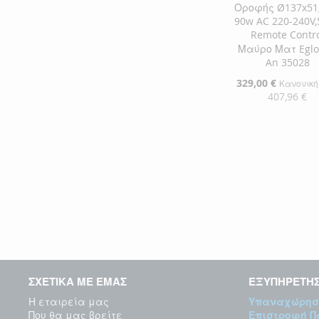
Οροφής Ø137x51
90w AC 220-240V
Remote Contr
Μαύρο Ματ Eglo
An 35028
Ειδική
329,00 €
Κανονική
Τιμή
407,96 €
Προσθήκη στο Κ
ΠΡΟΣΘΉΚΗ
ΣΤΗ
ΠΡΟΣΘΉΚΗ
ΛΊΣΤΑ
ΓΙΑ
ΕΠΙΘΥΜΙΏΝ
ΣΎΓΚΡΙΣΗ
ΣΧΕΤΙΚΑ ΜΕ ΕΜΑΣ
ΕΞΥΠΗΡΕΤΗ
Η εταιρεία μας
Υπαναχώρησ
Που θα μας βρείτε
Επιστροφή 