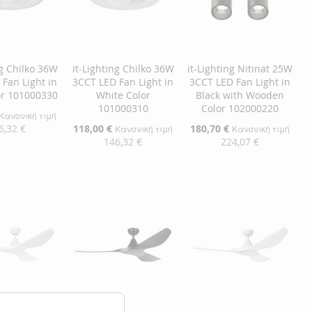
ng Chilko 36W
it-Lighting Chilko 36W
it-Lighting Nitinat 25W
Fan Light in
3CCT LED Fan Light in
3CCT LED Fan Light in
or 101000330
White Color
Black with Wooden
101000310
Color 102000220
Κανονική τιμή
6,32 €
Ειδική
118,00 €
Ειδική
180,70 €
Κανονική τιμή
Κανονική τιμή
Τιμή
Τιμή
146,32 €
224,07 €
η στο Καλάθι
Προσθήκη στο Καλάθι
Προσθήκη στο Καλάθι
ΘΉΚΗ
ΠΡΟΣΘΉΚΗ
ΠΡΟΣΘΉΚΗ
ΘΉΚΗ
ΣΤΗ
ΠΡΟΣΘΉΚΗ
ΣΤΗ
ΠΡΟΣΘΉΚΗ
ΛΊΣΤΑ
ΓΙΑ
ΛΊΣΤΑ
ΓΙΑ
ΜΙΏΝ
ΙΣΗ
ΕΠΙΘΥΜΙΏΝ
ΣΎΓΚΡΙΣΗ
ΕΠΙΘΥΜΙΏΝ
ΣΎΓΚΡΙΣΗ