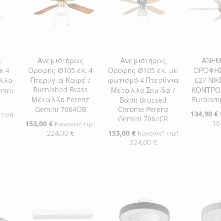
ς
Ανεμιστήρας
Ανεμιστήρας
ΑΝΕΜ
κ 4
Οροφής Ø105 εκ. 4
Οροφής Ø105 εκ. με
ΟΡΟΦΗΣ
λλο
Πτερύγια Καφέ /
φωτισμό 4 Πτερύγια
E27 ΝΙ
Burnished Brass
mini
Μέταλλο Σημίδα /
ΚΟΝΤΡΟ
Μέταλλο Perenz
Eurolam
Βάση Brussed
Gemini 7064ΟB
Chrome Perenz
Ειδική
134,90 €
 τιμή
Gemini 7064CR
Τιμή
16
Ειδική
153,00 €
Κανονική τιμή
Τιμή
224,00 €
Ειδική
153,00 €
Κανονική τιμή
Τιμή
224,00 €
αλάθι
Προσθήκ
Προσθήκη στο Καλάθι
ΠΡΟΣ
Προσθήκη στο Καλάθι
ΠΡΟΣΘΉΚΗ
ΣΤΗ
ΠΡΟΣ
ΠΡΟΣΘΉΚΗ
ΣΤΗ
ΠΡΟΣΘΉΚΗ
ΛΊΣΤΑ
ΓΙΑ
ΣΤΗ
ΠΡΟΣΘΉΚΗ
ΛΊΣΤΑ
ΓΙΑ
ΕΠΙΘΥ
ΣΎΓΚΡ
ΛΊΣΤΑ
ΓΙΑ