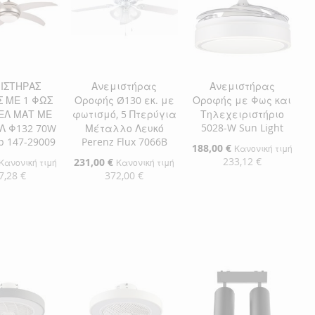
ΙΣΤΗΡΑΣ
Ανεμιστήρας
Ανεμιστήρας
 ΜΕ 1 ΦΩΣ
Οροφής Ø130 εκ. με
Οροφής με Φως και
ΚΕΛ ΜΑΤ ΜΕ
φωτισμό, 5 Πτερύγια
Τηλεχειριστήριο
5028-W Sun Light
Λ Φ132 70W
Μέταλλο Λευκό
p 147-29009
Perenz Flux 7066B
Ειδική
188,00 €
Κανονική τιμή
Τιμή
233,12 €
Ειδική
231,00 €
Κανονική τιμή
Κανονική τιμή
Τιμή
7,28 €
372,00 €
Προσθήκη στο Καλάθι
η στο Καλάθι
Προσθήκη στο Καλάθι
ΠΡΟΣΘΉΚΗ
ΘΉΚΗ
ΠΡΟΣΘΉΚΗ
ΣΤΗ
ΠΡΟΣΘΉΚΗ
ΘΉΚΗ
ΣΤΗ
ΠΡΟΣΘΉΚΗ
ΛΊΣΤΑ
ΓΙΑ
ΛΊΣΤΑ
ΓΙΑ
ΕΠΙΘΥΜΙΏΝ
ΣΎΓΚΡΙΣΗ
ΜΙΏΝ
ΙΣΗ
ΕΠΙΘΥΜΙΏΝ
ΣΎΓΚΡΙΣΗ