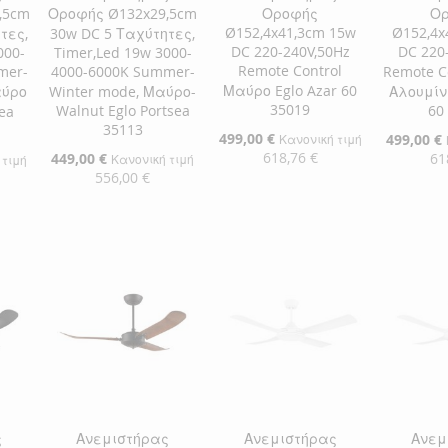
,5cm
Οροφής Ø132x29,5cm
Οροφής
Ο
Ø152,4x41,3cm 15w
Ø152,4x
τες,
30w DC 5 Ταχύτητες,
DC 220-240V,50Hz
DC 220
000-
Timer,Led 19w 3000-
Remote Control
mer-
4000-6000K Summer-
Remote C
Μαύρο Eglo Azar 60
αύρο
Winter mode, Μαύρο-
Αλουμίνι
35019
Walnut Eglo Portsea
60
ea
35113
Ειδική
499,00 €
Ειδική
499,00 €
Κανονική τιμή
Τιμή
Τιμή
618,76 €
Ειδική
449,00 €
61
Κανονική τιμή
 τιμή
Τιμή
556,00 €
Προσθήκη στο Καλάθι
Προσθήκ
Προσθήκη στο Καλάθι
αλάθι
ΠΡΟΣΘΉΚΗ
ΠΡΟΣ
ΠΡΟΣΘΉΚΗ
ΣΤΗ
ΠΡΟΣΘΉΚΗ
ΣΤΗ
ΠΡΟΣ
ΣΤΗ
ΠΡΟΣΘΉΚΗ
ΛΊΣΤΑ
ΓΙΑ
ΛΊΣΤΑ
ΓΙΑ
ΛΊΣΤΑ
ΓΙΑ
ΕΠΙΘΥΜΙΏΝ
ΣΎΓΚΡΙΣΗ
ΕΠΙΘΥ
ΣΎΓΚΡ
ΕΠΙΘΥΜΙΏΝ
ΣΎΓΚΡΙΣΗ
ς
Ανεμιστήρας
Ανεμιστήρας
Ανεμ