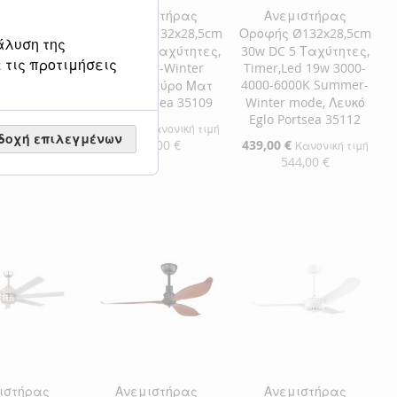
ιστήρας
Ανεμιστήρας
Ανεμιστήρας
Ø132x28,5cm
Οροφής Ø132x28,5cm
Οροφής Ø132x28,5cm
άλυση της
 Ταχύτητες,
30w DC 5 Ταχύτητες,
30w DC 5 Ταχύτητες,
 τις προτιμήσεις
r-Winter
Summer-Winter
Timer,Led 19w 3000-
4000-6000K Summer-
Λευκό Ματ
mode, Μαύρο Ματ
rtsea 35107
Eglo Portsea 35109
Winter mode, Λευκό
Eglo Portsea 35112
Ειδική
369,00 €
Κανονική τιμή
Κανονική τιμή
δοχή επιλεγμένων
Τιμή
7,00 €
457,00 €
Ειδική
439,00 €
Κανονική τιμή
Τιμή
544,00 €
η στο Καλάθι
Προσθήκη στο Καλάθι
Προσθήκη στο Καλάθι
ΘΉΚΗ
ΠΡΟΣΘΉΚΗ
ΠΡΟΣΘΉΚΗ
ΘΉΚΗ
ΣΤΗ
ΠΡΟΣΘΉΚΗ
ΣΤΗ
ΠΡΟΣΘΉΚΗ
ΛΊΣΤΑ
ΓΙΑ
ΛΊΣΤΑ
ΓΙΑ
ΜΙΏΝ
ΙΣΗ
ΕΠΙΘΥΜΙΏΝ
ΣΎΓΚΡΙΣΗ
ΕΠΙΘΥΜΙΏΝ
ΣΎΓΚΡΙΣΗ
ιστήρας
Ανεμιστήρας
Ανεμιστήρας