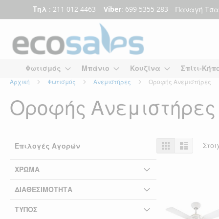
Τηλ
: 211 012 4463
Viber
: 699 5355 283
Παναγή Τσα
Μετάβαση
στο
περιεχόμενο
Φωτισμός
Μπάνιο
Κουζίνα
Σπίτι-Κήπ
Αρχική
Φωτισμός
Ανεμιστήρες
Οροφής Ανεμιστήρες
Οροφής Ανεμιστήρες
Προβολή
Πλέγμα
Λίστα
Στοι
Επιλογές Αγορών
ως
ΧΡΏΜΑ
ΔΙΑΘΕΣΙΜΌΤΗΤΑ
ΤΎΠΟΣ