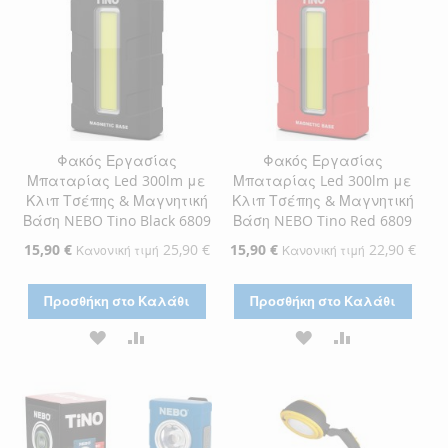
Φακός Εργασίας
Φακός Εργασίας
Μπαταρίας Led 300lm με
Μπαταρίας Led 300lm με
Κλιπ Τσέπης & Μαγνητική
Κλιπ Τσέπης & Μαγνητική
Βάση NEBO Tino Black 6809
Βάση NEBO Tino Red 6809
Ειδική
15,90 €
25,90 €
Ειδική
15,90 €
22,90 €
Κανονική τιμή
Κανονική τιμή
Τιμή
Τιμή
Προσθήκη στο Καλάθι
Προσθήκη στο Καλάθι
ΠΡΟΣΘΉΚΗ
ΠΡΟΣΘΉΚΗ
ΠΡΟΣΘΉΚΗ
ΠΡΟΣΘΉΚΗ
ΣΤΗ
ΓΙΑ
ΣΤΗ
ΓΙΑ
ΛΊΣΤΑ
ΣΎΓΚΡΙΣΗ
ΛΊΣΤΑ
ΣΎΓΚΡΙΣΗ
ΕΠΙΘΥΜΙΏΝ
ΕΠΙΘΥΜΙΏΝ