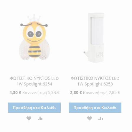
ΣΤΗ
ΓΙΑ
ΣΤΗ
ΓΙΑ
ΛΊΣΤΑ
ΣΎΓΚΡΙΣΗ
ΛΊΣΤΑ
ΣΎΓΚΡΙΣΗ
ΕΠΙΘΥΜΙΏΝ
ΕΠΙΘΥΜΙΏΝ
ΦΩΤΙΣΤΙΚΟ ΝΥΚΤΟΣ LED
ΦΩΤΙΣΤΙΚΟ ΝΥΚΤΟΣ LED
1W Spotlight 6254
1W Spotlight 6253
Ειδική
4,30 €
5,33 €
Ειδική
2,30 €
2,85 €
Κανονική τιμή
Κανονική τιμή
Τιμή
Τιμή
Προσθήκη στο Καλάθι
Προσθήκη στο Καλάθι
ΠΡΟΣΘΉΚΗ
ΠΡΟΣΘΉΚΗ
ΠΡΟΣΘΉΚΗ
ΠΡΟΣΘΉΚΗ
ΣΤΗ
ΓΙΑ
ΣΤΗ
ΓΙΑ