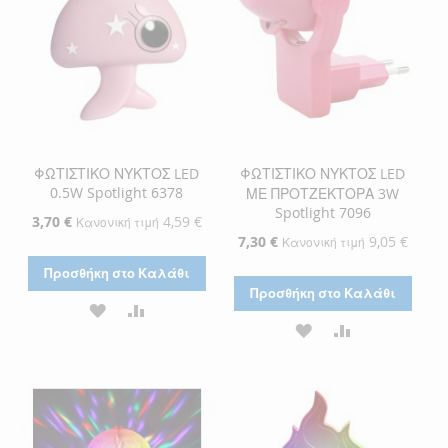
ΦΩΤΙΣΤΙΚΟ ΝΥΚΤΟΣ LED
ΦΩΤΙΣΤΙΚΟ ΝΥΚΤΟΣ LED
0.5W Spotlight 6378
ΜΕ ΠΡΟΤΖΕΚΤΟΡΑ 3W
Spotlight 7096
Ειδική
3,70 €
4,59 €
Κανονική τιμή
Τιμή
Ειδική
7,30 €
9,05 €
Κανονική τιμή
Τιμή
Προσθήκη στο Καλάθι
Προσθήκη στο Καλάθι
ΠΡΟΣΘΉΚΗ
ΠΡΟΣΘΉΚΗ
ΠΡΟΣΘΉΚΗ
ΠΡΟΣΘΉΚΗ
ΣΤΗ
ΓΙΑ
ΣΤΗ
ΓΙΑ
ΛΊΣΤΑ
ΣΎΓΚΡΙΣΗ
ΛΊΣΤΑ
ΣΎΓΚΡΙΣΗ
ΕΠΙΘΥΜΙΏΝ
ΕΠΙΘΥΜΙΏΝ