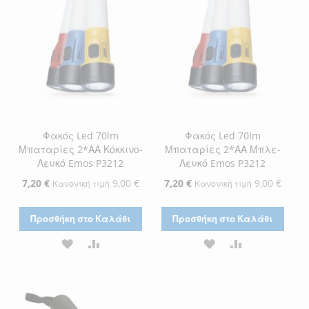
ΕΠΙΘΥΜΙΏΝ
Φακός Led 70lm
Φακός Led 70lm
Μπαταρίες 2*ΑΑ Κόκκινο-
Μπαταρίες 2*ΑΑ Μπλε-
Λευκό Emos P3212
Λευκό Emos P3212
Ειδική
7,20 €
9,00 €
Ειδική
7,20 €
9,00 €
Κανονική τιμή
Κανονική τιμή
Τιμή
Τιμή
Προσθήκη στο Καλάθι
Προσθήκη στο Καλάθι
ΠΡΟΣΘΉΚΗ
ΠΡΟΣΘΉΚΗ
ΠΡΟΣΘΉΚΗ
ΠΡΟΣΘΉΚΗ
ΣΤΗ
ΓΙΑ
ΣΤΗ
ΓΙΑ
ΛΊΣΤΑ
ΣΎΓΚΡΙΣΗ
ΛΊΣΤΑ
ΣΎΓΚΡΙΣΗ