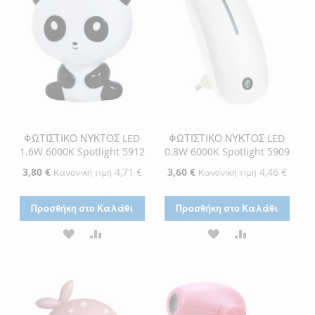
ΕΠΙΘΥΜΙΏΝ
ΕΠΙΘΥΜΙΏΝ
ΦΩΤΙΣΤΙΚΟ ΝΥΚΤΟΣ LED
ΦΩΤΙΣΤΙΚΟ ΝΥΚΤΟΣ LED
1.6W 6000K Spotlight 5912
0.8W 6000K Spotlight 5909
Ειδική
3,80 €
4,71 €
Ειδική
3,60 €
4,46 €
Κανονική τιμή
Κανονική τιμή
Τιμή
Τιμή
Προσθήκη στο Καλάθι
Προσθήκη στο Καλάθι
ΠΡΟΣΘΉΚΗ
ΠΡΟΣΘΉΚΗ
ΠΡΟΣΘΉΚΗ
ΠΡΟΣΘΉΚΗ
ΣΤΗ
ΓΙΑ
ΣΤΗ
ΓΙΑ
ΛΊΣΤΑ
ΣΎΓΚΡΙΣΗ
ΛΊΣΤΑ
ΣΎΓΚΡΙΣΗ
ΕΠΙΘΥΜΙΏΝ
ΕΠΙΘΥΜΙΏΝ