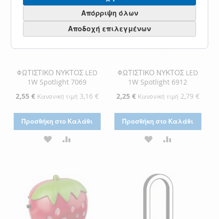
Απόρριψη όλων
Αποδοχή επιλεγμένων
ΦΩΤΙΣΤΙΚΟ ΝΥΚΤΟΣ LED
ΦΩΤΙΣΤΙΚΟ ΝΥΚΤΟΣ LED
1W Spotlight 7069
1W Spotlight 6912
Ειδική
2,55 €
3,16 €
Ειδική
2,25 €
2,79 €
Κανονική τιμή
Κανονική τιμή
Τιμή
Τιμή
Προσθήκη στο Καλάθι
Προσθήκη στο Καλάθι
ΠΡΟΣΘΉΚΗ
ΠΡΟΣΘΉΚΗ
ΠΡΟΣΘΉΚΗ
ΠΡΟΣΘΉΚΗ
ΣΤΗ
ΓΙΑ
ΣΤΗ
ΓΙΑ
ΛΊΣΤΑ
ΣΎΓΚΡΙΣΗ
ΛΊΣΤΑ
ΣΎΓΚΡΙΣΗ
ΕΠΙΘΥΜΙΏΝ
ΕΠΙΘΥΜΙΏΝ