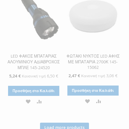
ΕΠΙΘΥΜΙΏΝ
ΕΠΙΘΥΜΙΏΝ
LED ΦΑΚΟΣ ΜΠΑΤΑΡΙΑΣ
ΦΩΤΑΚΙ ΝΥΚΤΟΣ LED ΑΦΗΣ
ΑΛΟΥΜΙΝΙΟΥ ΑΔΙΑΒΡΟΧΟΣ
ΜΕ ΜΠΑΤΑΡΙΑ 2700Κ 145-
15062
ΜΠΛΕ 145-24520
Ειδική
2,47 €
3,06 €
Ειδική
5,24 €
6,50 €
Κανονική τιμή
Κανονική τιμή
Τιμή
Τιμή
Προσθήκη στο Καλάθι
Προσθήκη στο Καλάθι
ΠΡΟΣΘΉΚΗ
ΠΡΟΣΘΉΚΗ
ΠΡΟΣΘΉΚΗ
ΠΡΟΣΘΉΚΗ
ΣΤΗ
ΓΙΑ
ΣΤΗ
ΓΙΑ
ΛΊΣΤΑ
ΣΎΓΚΡΙΣΗ
ΛΊΣΤΑ
ΣΎΓΚΡΙΣΗ
Load more products