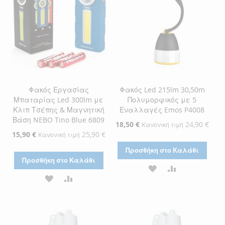
Φακός Εργασίας
Φακός Led 215lm 30,50m
Μπαταρίας Led 300lm με
Πολυμορφικός με 5
Κλιπ Τσέπης & Μαγνητική
Εναλλαγές Emos P4008
Βάση NEBO Tino Blue 6809
Ειδική
18,50 €
24,90 €
Κανονική τιμή
Τιμή
Ειδική
15,90 €
25,90 €
Κανονική τιμή
Τιμή
Προσθήκη στο Καλάθι
Προσθήκη στο Καλάθι
ΠΡΟΣΘΉΚΗ
ΠΡΟΣΘΉΚΗ
ΠΡΟΣΘΉΚΗ
ΠΡΟΣΘΉΚΗ
ΣΤΗ
ΓΙΑ
ΣΤΗ
ΓΙΑ
ΛΊΣΤΑ
ΣΎΓΚΡΙΣΗ
ΛΊΣΤΑ
ΣΎΓΚΡΙΣΗ
ΕΠΙΘΥΜΙΏΝ