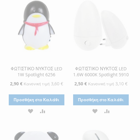
ΕΠΙΘΥΜΙΏΝ
ΕΠΙΘΥΜΙΏΝ
ΦΩΤΙΣΤΙΚΟ ΝΥΚΤΟΣ LED
ΦΩΤΙΣΤΙΚΟ ΝΥΚΤΟΣ LED
1W Spotlight 6256
1.6W 6000K Spotlight 5910
Ειδική
2,90 €
3,60 €
Ειδική
2,50 €
3,10 €
Κανονική τιμή
Κανονική τιμή
Τιμή
Τιμή
Προσθήκη στο Καλάθι
Προσθήκη στο Καλάθι
ΠΡΟΣΘΉΚΗ
ΠΡΟΣΘΉΚΗ
ΠΡΟΣΘΉΚΗ
ΠΡΟΣΘΉΚΗ
ΣΤΗ
ΓΙΑ
ΣΤΗ
ΓΙΑ
ΛΊΣΤΑ
ΣΎΓΚΡΙΣΗ
ΛΊΣΤΑ
ΣΎΓΚΡΙΣΗ