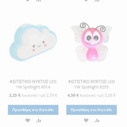
ΣΤΗ
ΓΙΑ
ΣΤΗ
ΓΙΑ
ΛΊΣΤΑ
ΣΎΓΚΡΙΣΗ
ΛΊΣΤΑ
ΣΎΓΚΡΙΣΗ
ΕΠΙΘΥΜΙΏΝ
ΕΠΙΘΥΜΙΏΝ
ΦΩΤΙΣΤΙΚΟ ΝΥΚΤΟΣ LED
ΦΩΤΙΣΤΙΚΟ ΝΥΚΤΟΣ LED
1W Spotlight 6914
1W Spotlight 6255
Ειδική
2,25 €
2,79 €
Ειδική
4,50 €
5,58 €
Κανονική τιμή
Κανονική τιμή
Τιμή
Τιμή
Προσθήκη στο Καλάθι
Προσθήκη στο Καλάθι
ΠΡΟΣΘΉΚΗ
ΠΡΟΣΘΉΚΗ
ΠΡΟΣΘΉΚΗ
ΠΡΟΣΘΉΚΗ