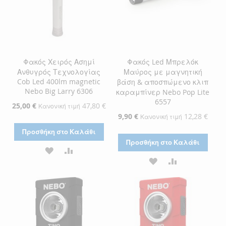
Φακός Χειρός Ασημί
Φακός Led Μπρελόκ
Ανθυγρός Τεχνολογίας
Μαύρος με μαγνητική
Cob Led 400lm magnetic
βάση & αποσπώμενο κλιπ
Nebo Big Larry 6306
καραμπίνερ Nebo Pop Lite
6557
Ειδική
25,00 €
47,80 €
Κανονική τιμή
Τιμή
Ειδική
9,90 €
12,28 €
Κανονική τιμή
Τιμή
Προσθήκη στο Καλάθι
Προσθήκη στο Καλάθι
ΠΡΟΣΘΉΚΗ
ΠΡΟΣΘΉΚΗ
ΠΡΟΣΘΉΚΗ
ΠΡΟΣΘΉΚΗ
ΣΤΗ
ΓΙΑ
ΣΤΗ
ΓΙΑ
ΛΊΣΤΑ
ΣΎΓΚΡΙΣΗ
ΛΊΣΤΑ
ΣΎΓΚΡΙΣΗ
ΕΠΙΘΥΜΙΏΝ
ΕΠΙΘΥΜΙΏΝ