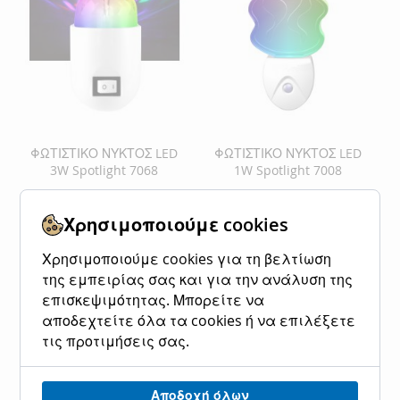
ΦΩΤΙΣΤΙΚΟ ΝΥΚΤΟΣ LED
ΦΩΤΙΣΤΙΚΟ ΝΥΚΤΟΣ LED
3W Spotlight 7068
1W Spotlight 7008
Ειδική
7,30 €
9,05 €
Ειδική
5,00 €
6,20 €
Κανονική τιμή
Κανονική τιμή
Τιμή
Τιμή
Χρησιμοποιούμε cookies
Προσθήκη στο Καλάθι
Προσθήκη στο Καλάθι
Χρησιμοποιούμε cookies για τη βελτίωση
ΠΡΟΣΘΉΚΗ
ΠΡΟΣΘΉΚΗ
ΠΡΟΣΘΉΚΗ
ΠΡΟΣΘΉΚΗ
της εμπειρίας σας και για την ανάλυση της
επισκεψιμότητας. Μπορείτε να
ΣΤΗ
ΓΙΑ
ΣΤΗ
ΓΙΑ
αποδεχτείτε όλα τα cookies ή να επιλέξετε
ΛΊΣΤΑ
ΣΎΓΚΡΙΣΗ
ΛΊΣΤΑ
ΣΎΓΚΡΙΣΗ
τις προτιμήσεις σας.
ΕΠΙΘΥΜΙΏΝ
ΕΠΙΘΥΜΙΏΝ
Αποδοχή όλων