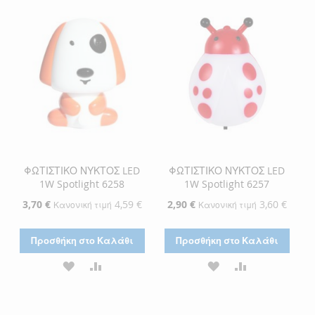
ΛΊΣΤΑ
ΣΎΓΚΡΙΣΗ
ΛΊΣΤΑ
ΣΎΓΚΡΙΣΗ
ΕΠΙΘΥΜΙΏΝ
ΕΠΙΘΥΜΙΏΝ
ΦΩΤΙΣΤΙΚΟ ΝΥΚΤΟΣ LED
ΦΩΤΙΣΤΙΚΟ ΝΥΚΤΟΣ LED
1W Spotlight 6258
1W Spotlight 6257
Ειδική
3,70 €
4,59 €
Ειδική
2,90 €
3,60 €
Κανονική τιμή
Κανονική τιμή
Τιμή
Τιμή
Προσθήκη στο Καλάθι
Προσθήκη στο Καλάθι
ΠΡΟΣΘΉΚΗ
ΠΡΟΣΘΉΚΗ
ΠΡΟΣΘΉΚΗ
ΠΡΟΣΘΉΚΗ
ΣΤΗ
ΓΙΑ
ΣΤΗ
ΓΙΑ
ΛΊΣΤΑ
ΣΎΓΚΡΙΣΗ
ΛΊΣΤΑ
ΣΎΓΚΡΙΣΗ