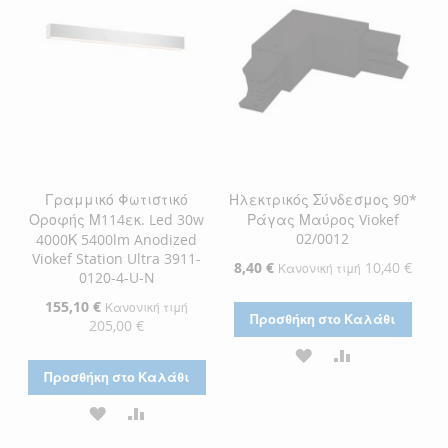
ΕΠΙΘΥΜΙΏΝ
ΕΠΙΘΥΜΙΏΝ
Γραμμικό Φωτιστικό
Ηλεκτρικός Σύνδεσμος 90*
Οροφής Μ114εκ. Led 30w
Ράγας Μαύρος Viokef
02/0012
4000Κ 5400lm Anodized
Viokef Station Ultra 3911-
Ειδική
8,40 €
10,40 €
Κανονική τιμή
0120-4-U-N
Τιμή
Ειδική
155,10 €
Κανονική τιμή
Προσθήκη στο Καλάθι
Τιμή
205,00 €
ΠΡΟΣΘΉΚΗ
ΠΡΟΣΘΉΚΗ
Προσθήκη στο Καλάθι
ΣΤΗ
ΓΙΑ
ΠΡΟΣΘΉΚΗ
ΠΡΟΣΘΉΚΗ
ΛΊΣΤΑ
ΣΎΓΚΡΙΣΗ
ΣΤΗ
ΓΙΑ