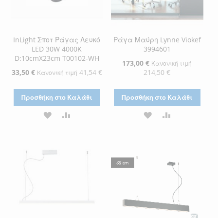
InLight Σποτ Ράγας Λευκό
Ράγα Μαύρη Lynne Viokef
LED 30W 4000K
3994601
D:10cmX23cm T00102-WH
Ειδική
173,00 €
Κανονική τιμή
Τιμή
Ειδική
33,50 €
41,54 €
214,50 €
Κανονική τιμή
Τιμή
Προσθήκη στο Καλάθι
Προσθήκη στο Καλάθι
ΠΡΟΣΘΉΚΗ
ΠΡΟΣΘΉΚΗ
ΠΡΟΣΘΉΚΗ
ΠΡΟΣΘΉΚΗ
ΣΤΗ
ΓΙΑ
ΣΤΗ
ΓΙΑ
ΛΊΣΤΑ
ΣΎΓΚΡΙΣΗ
ΛΊΣΤΑ
ΣΎΓΚΡΙΣΗ
ΕΠΙΘΥΜΙΏΝ
ΕΠΙΘΥΜΙΏΝ