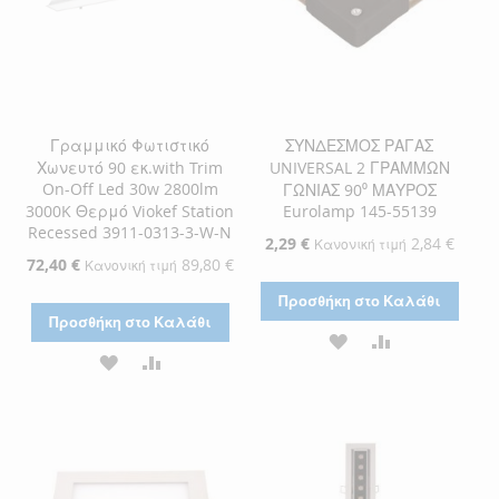
Γραμμικό Φωτιστικό
ΣΥΝΔΕΣΜΟΣ ΡΑΓΑΣ
Χωνευτό 90 εκ.with Trim
UNIVERSAL 2 ΓΡΑΜΜΩΝ
On-Off Led 30w 2800lm
ΓΩΝΙΑΣ 90⁰ ΜΑΥΡΟΣ
3000K Θερμό Viokef Station
Eurolamp 145-55139
Recessed 3911-0313-3-W-N
Ειδική
2,29 €
2,84 €
Κανονική τιμή
Τιμή
Ειδική
72,40 €
89,80 €
Κανονική τιμή
Τιμή
Προσθήκη στο Καλάθι
Προσθήκη στο Καλάθι
ΠΡΟΣΘΉΚΗ
ΠΡΟΣΘΉΚΗ
ΠΡΟΣΘΉΚΗ
ΠΡΟΣΘΉΚΗ
ΣΤΗ
ΓΙΑ
ΣΤΗ
ΓΙΑ
ΛΊΣΤΑ
ΣΎΓΚΡΙΣΗ
ΛΊΣΤΑ
ΣΎΓΚΡΙΣΗ
ΕΠΙΘΥΜΙΏΝ
ΕΠΙΘΥΜΙΏΝ