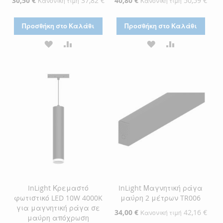
30,50 €
37,82 €
40,80 €
50,59 €
Κανονική τιμή
Κανονική τιμή
Τιμή
Τιμή
Προσθήκη στο Καλάθι
Προσθήκη στο Καλάθι
ΠΡΟΣΘΉΚΗ
ΠΡΟΣΘΉΚΗ
ΠΡΟΣΘΉΚΗ
ΠΡΟΣΘΉΚΗ
ΣΤΗ
ΓΙΑ
ΣΤΗ
ΓΙΑ
ΛΊΣΤΑ
ΣΎΓΚΡΙΣΗ
ΛΊΣΤΑ
ΣΎΓΚΡΙΣΗ
ΕΠΙΘΥΜΙΏΝ
ΕΠΙΘΥΜΙΏΝ
InLight Κρεμαστό
InLight Μαγνητική ράγα
φωτιστικό LED 10W 4000K
μαύρη 2 μέτρων TR006
για μαγνητική ράγα σε
Ειδική
34,00 €
42,16 €
Κανονική τιμή
μαύρη απόχρωση
Τιμή