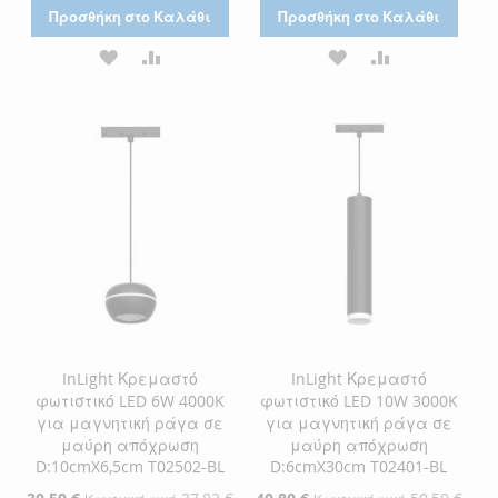
Προσθήκη στο Καλάθι
Προσθήκη στο Καλάθι
ΠΡΟΣΘΉΚΗ
ΠΡΟΣΘΉΚΗ
ΠΡΟΣΘΉΚΗ
ΠΡΟΣΘΉΚΗ
ΣΤΗ
ΓΙΑ
ΣΤΗ
ΓΙΑ
ΛΊΣΤΑ
ΣΎΓΚΡΙΣΗ
ΛΊΣΤΑ
ΣΎΓΚΡΙΣΗ
ΕΠΙΘΥΜΙΏΝ
ΕΠΙΘΥΜΙΏΝ
InLight Κρεμαστό
InLight Κρεμαστό
φωτιστικό LED 6W 4000K
φωτιστικό LED 10W 3000K
για μαγνητική ράγα σε
για μαγνητική ράγα σε
μαύρη απόχρωση
μαύρη απόχρωση
D:10cmX6,5cm T02502-BL
D:6cmX30cm T02401-BL
Ειδική
Ειδική