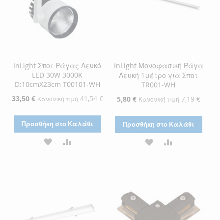
InLight Σποτ Ράγας Λευκό
InLight Μονοφασική Ράγα
LED 30W 3000K
Λευκή 1μέτρο για Σποτ
D:10cmX23cm T00101-WH
TR001-WH
Ειδική
33,50 €
41,54 €
Ειδική
5,80 €
7,19 €
Κανονική τιμή
Κανονική τιμή
Τιμή
Τιμή
Προσθήκη στο Καλάθι
Προσθήκη στο Καλάθι
ΠΡΟΣΘΉΚΗ
ΠΡΟΣΘΉΚΗ
ΠΡΟΣΘΉΚΗ
ΠΡΟΣΘΉΚΗ
ΣΤΗ
ΓΙΑ
ΣΤΗ
ΓΙΑ
ΛΊΣΤΑ
ΣΎΓΚΡΙΣΗ
ΛΊΣΤΑ
ΣΎΓΚΡΙΣΗ
ΕΠΙΘΥΜΙΏΝ
ΕΠΙΘΥΜΙΏΝ