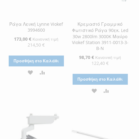
Ράγα Λευκή Lynne Viokef
Κρεμαστό Γραμμικό
3994600
Φωτιστικό Ράγα 90εκ. Led
30w 2800lm 3000K Μαύρο
Ειδική
173,00 €
Κανονική τιμή
Viokef Station 3911-0013-3-
Τιμή
214,50 €
B-N
Ειδική
98,70 €
Κανονική τιμή
Προσθήκη στο Καλάθι
Τιμή
122,40 €
ΠΡΟΣΘΉΚΗ
ΠΡΟΣΘΉΚΗ
Προσθήκη στο Καλάθι
ΣΤΗ
ΓΙΑ
ΠΡΟΣΘΉΚΗ
ΠΡΟΣΘΉΚΗ
ΛΊΣΤΑ
ΣΎΓΚΡΙΣΗ
ΣΤΗ
ΓΙΑ
ΕΠΙΘΥΜΙΏΝ
ΛΊΣΤΑ
ΣΎΓΚΡΙΣΗ
ΕΠΙΘΥΜΙΏΝ