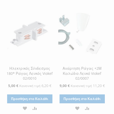
ΣΤΗ
ΓΙΑ
ΣΤΗ
ΓΙΑ
ΛΊΣΤΑ
ΣΎΓΚΡΙΣΗ
ΛΊΣΤΑ
ΣΎΓΚΡΙΣΗ
ΕΠΙΘΥΜΙΏΝ
ΕΠΙΘΥΜΙΏΝ
Ηλεκτρικός Σύνδεσμος
Ανάρτηση Ράγας +2Μ
180* Ράγας Λευκός Viokef
Καλώδιο Λευκό Viokef
02/0010
02/0007
Ειδική
5,00 €
6,20 €
Ειδική
9,00 €
11,20 €
Κανονική τιμή
Κανονική τιμή
Τιμή
Τιμή
Προσθήκη στο Καλάθι
Προσθήκη στο Καλάθι
ΠΡΟΣΘΉΚΗ
ΠΡΟΣΘΉΚΗ
ΠΡΟΣΘΉΚΗ
ΠΡΟΣΘΉΚΗ