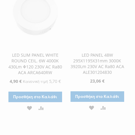
LED SLIM PANEL WHITE
LED PANEL 48W
ROUND CEIL. 6W 4000K
295X1195X31mm 3000K
3920Lm 230V AC Ra80 ACA
430Lm Φ120 230V AC Ra80
ALE301204830
ACA ARCA640RW
23,06 €
Ειδική
4,90 €
5,70 €
Κανονική τιμή
Τιμή
Προσθήκη στο Καλάθι
Προσθήκη στο Καλάθι
ΠΡΟΣΘΉΚΗ
ΠΡΟΣΘΉΚΗ
ΠΡΟΣΘΉΚΗ
ΠΡΟΣΘΉΚΗ
ΣΤΗ
ΓΙΑ
ΣΤΗ
ΓΙΑ
ΛΊΣΤΑ
ΣΎΓΚΡΙΣΗ
ΛΊΣΤΑ
ΣΎΓΚΡΙΣΗ