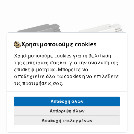
ΕΠΙΘΥΜΙΏΝ
ΛΊΣΤΑ
ΣΎΓΚΡΙΣΗ
ΕΠΙΘΥΜΙΏΝ
Χρησιμοποιούμε cookies
Χρησιμοποιούμε cookies για τη βελτίωση
της εμπειρίας σας και για την ανάλυση της
επισκεψιμότητας. Μπορείτε να
αποδεχτείτε όλα τα cookies ή να επιλέξετε
Ρευματοδότης -
Ρευματοδότης -
Ηλεκτρικός Σύνδεσμος
Ηλεκτρικός Σύνδεσμος
τις προτιμήσεις σας.
180* Ράγας Μαύρος Viokef
180* Ράγας Λευκός Viokef
02/0017
02/0018
Αποδοχή όλων
Ειδική
8,40 €
10,40 €
Ειδική
8,40 €
10,40 €
Κανονική τιμή
Κανονική τιμή
Τιμή
Τιμή
Απόρριψη όλων
Προσθήκη στο Καλάθι
Προσθήκη στο Καλάθι
Αποδοχή επιλεγμένων
ΠΡΟΣΘΉΚΗ
ΠΡΟΣΘΉΚΗ
ΠΡΟΣΘΉΚΗ
ΠΡΟΣΘΉΚΗ