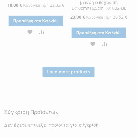
μαύρη απόχρωση
Ειδική
18,00 €
22,32 €
Κανονική τιμή
D:10cmX15,5cm T01002-BL
Τιμή
Ειδική
23,00 €
28,52 €
Κανονική τιμή
Προσθήκη στο Καλάθι
Τιμή
ΠΡΟΣΘΉΚΗ
ΠΡΟΣΘΉΚΗ
Προσθήκη στο Καλάθι
ΣΤΗ
ΓΙΑ
ΠΡΟΣΘΉΚΗ
ΠΡΟΣΘΉΚΗ
ΛΊΣΤΑ
ΣΎΓΚΡΙΣΗ
ΣΤΗ
ΓΙΑ
ΕΠΙΘΥΜΙΏΝ
ΛΊΣΤΑ
ΣΎΓΚΡΙΣΗ
Load more products
ΕΠΙΘΥΜΙΏΝ
Σύγκριση Προϊόντων
Δεν έχετε επιλέξει προϊόντα για σύγκριση.