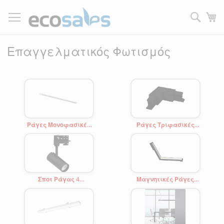
Μετάβαση
στο
Τ
περιεχόμενο
Filtrer
Επαγγελματικός Φωτισμός
Ράγες Μονοφασικές
Ράγες Τριφασικές
-Εξαρτήματα
-Εξαρτήματα
Σποτ Ράγας 4
Μαγνητικές Ράγες
Καλωδίων
-Εξαρτήματα
Τριφασικής