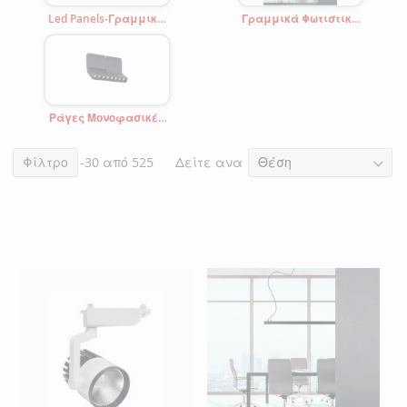
Led Panels-Γραμμικά
Γραμμικά Φωτιστικά
Φωτιστικά-Σκαφάκια
IP20
Ράγες Μονοφασικές
-Εξαρτήματα
Δείτε ανα
Στοιχεία
Φίλτρο
1
-
30
από
525