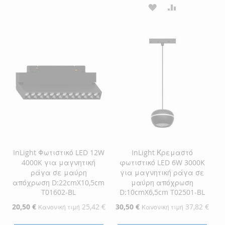
ΣΤΗ
ΓΙΑ
ΠΡΟΣΘΉΚΗ
ΠΡΟΣΘΉΚΗ
ΛΊΣΤΑ
ΣΎΓΚΡΙΣΗ
ΣΤΗ
ΓΙΑ
ΕΠΙΘΥΜΙΏΝ
ΛΊΣΤΑ
ΣΎΓΚΡΙΣΗ
ΕΠΙΘΥΜΙΏΝ
InLight Φωτιστικό LED 12W
InLight Κρεμαστό
4000K για μαγνητική
φωτιστικό LED 6W 3000K
ράγα σε μαύρη
για μαγνητική ράγα σε
απόχρωση D:22cmX10,5cm
μαύρη απόχρωση
T01602-BL
D:10cmX6,5cm T02501-BL
Ειδική
20,50 €
25,42 €
Ειδική
30,50 €
37,82 €
Κανονική τιμή
Κανονική τιμή
Τιμή
Τιμή