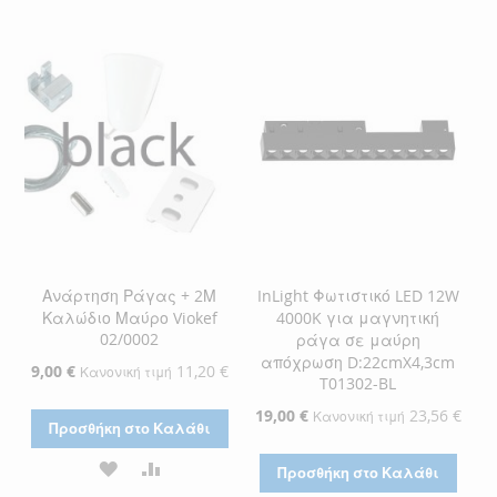
ΣΤΗ
ΓΙΑ
ΣΤΗ
ΓΙΑ
ΛΊΣΤΑ
ΣΎΓΚΡΙΣΗ
ΛΊΣΤΑ
ΣΎΓΚΡΙΣΗ
ΕΠΙΘΥΜΙΏΝ
ΕΠΙΘΥΜΙΏΝ
Ανάρτηση Ράγας + 2Μ
InLight Φωτιστικό LED 12W
Καλώδιο Μαύρο Viokef
4000K για μαγνητική
02/0002
ράγα σε μαύρη
απόχρωση D:22cmX4,3cm
Ειδική
9,00 €
11,20 €
Κανονική τιμή
T01302-BL
Τιμή
Ειδική
19,00 €
23,56 €
Κανονική τιμή
Προσθήκη στο Καλάθι
Τιμή
ΠΡΟΣΘΉΚΗ
ΠΡΟΣΘΉΚΗ
Προσθήκη στο Καλάθι