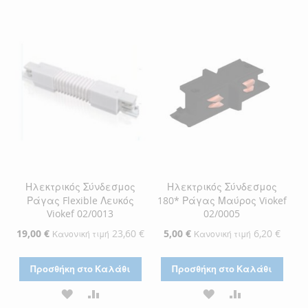
ΣΤΗ
ΓΙΑ
ΣΤΗ
ΓΙΑ
ΛΊΣΤΑ
ΣΎΓΚΡΙΣΗ
ΛΊΣΤΑ
ΣΎΓΚΡΙΣΗ
ΕΠΙΘΥΜΙΏΝ
ΕΠΙΘΥΜΙΏΝ
Ηλεκτρικός Σύνδεσμος
Ηλεκτρικός Σύνδεσμος
Ράγας Flexible Λευκός
180* Ράγας Μαύρος Viokef
Viokef 02/0013
02/0005
Ειδική
19,00 €
23,60 €
Ειδική
5,00 €
6,20 €
Κανονική τιμή
Κανονική τιμή
Τιμή
Τιμή
Προσθήκη στο Καλάθι
Προσθήκη στο Καλάθι
ΠΡΟΣΘΉΚΗ
ΠΡΟΣΘΉΚΗ
ΠΡΟΣΘΉΚΗ
ΠΡΟΣΘΉΚΗ