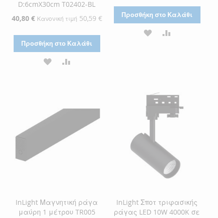
D:6cmX30cm T02402-BL
Προσθήκη στο Καλάθι
Ειδική
40,80 €
50,59 €
Κανονική τιμή
Τιμή
ΠΡΟΣΘΉΚΗ
ΠΡΟΣΘΉΚΗ
Προσθήκη στο Καλάθι
ΣΤΗ
ΓΙΑ
ΠΡΟΣΘΉΚΗ
ΠΡΟΣΘΉΚΗ
ΛΊΣΤΑ
ΣΎΓΚΡΙΣΗ
ΣΤΗ
ΓΙΑ
ΕΠΙΘΥΜΙΏΝ
ΛΊΣΤΑ
ΣΎΓΚΡΙΣΗ
ΕΠΙΘΥΜΙΏΝ
InLight Μαγνητική ράγα
InLight Σποτ τριφασικής
μαύρη 1 μέτρου TR005
ράγας LED 10W 4000K σε