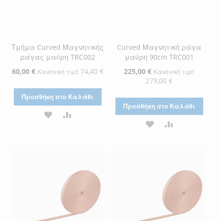
Τμήμα Curved Μαγνητικής
Curved Μαγνητική ράγα
ράγας μαύρη TRC002
μαύρη 90cm TRC001
Ειδική
60,00 €
74,40 €
Ειδική
225,00 €
Κανονική τιμή
Κανονική τιμή
Τιμή
Τιμή
279,00 €
Προσθήκη στο Καλάθι
Προσθήκη στο Καλάθι
ΠΡΟΣΘΉΚΗ
ΠΡΟΣΘΉΚΗ
ΠΡΟΣΘΉΚΗ
ΠΡΟΣΘΉΚΗ
ΣΤΗ
ΓΙΑ
ΣΤΗ
ΓΙΑ
ΛΊΣΤΑ
ΣΎΓΚΡΙΣΗ
ΛΊΣΤΑ
ΣΎΓΚΡΙΣΗ
ΕΠΙΘΥΜΙΏΝ
ΕΠΙΘΥΜΙΏΝ