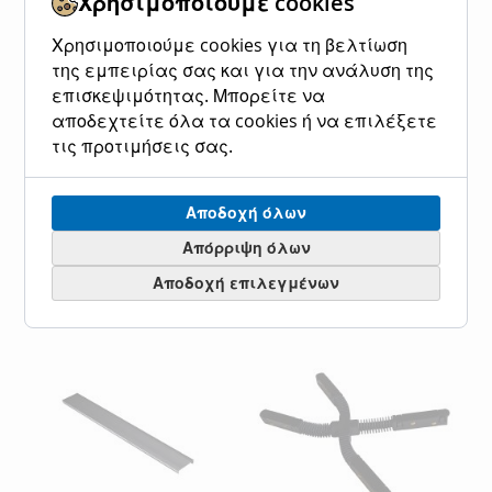
Χρησιμοποιούμε cookies
Χρησιμοποιούμε cookies για τη βελτίωση
της εμπειρίας σας και για την ανάλυση της
επισκεψιμότητας. Μπορείτε να
Κάλυμμα για Μαγνητικό
Μαγνητικός Σύνδεσμος Τ
αποδεχτείτε όλα τα cookies ή να επιλέξετε
Curvy Track Rail Viokef
Viokef 02/0217
02/0417
τις προτιμήσεις σας.
Ειδική
23,00 €
28,50 €
Κανονική τιμή
Τιμή
Ειδική
8,40 €
10,40 €
Κανονική τιμή
Τιμή
Προσθήκη στο Καλάθι
Αποδοχή όλων
Προσθήκη στο Καλάθι
ΠΡΟΣΘΉΚΗ
ΠΡΟΣΘΉΚΗ
Απόρριψη όλων
ΠΡΟΣΘΉΚΗ
ΠΡΟΣΘΉΚΗ
Αποδοχή επιλεγμένων
ΣΤΗ
ΓΙΑ
ΣΤΗ
ΓΙΑ
ΛΊΣΤΑ
ΣΎΓΚΡΙΣΗ
ΛΊΣΤΑ
ΣΎΓΚΡΙΣΗ
ΕΠΙΘΥΜΙΏΝ
ΕΠΙΘΥΜΙΏΝ