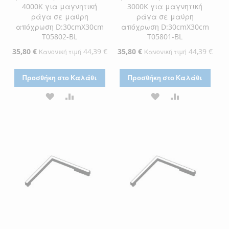
4000K για μαγνητική
3000K για μαγνητική
ράγα σε μαύρη
ράγα σε μαύρη
απόχρωση D:30cmX30cm
απόχρωση D:30cmX30cm
T05802-BL
T05801-BL
Ειδική
35,80 €
44,39 €
Ειδική
35,80 €
44,39 €
Κανονική τιμή
Κανονική τιμή
Τιμή
Τιμή
Προσθήκη στο Καλάθι
Προσθήκη στο Καλάθι
ΠΡΟΣΘΉΚΗ
ΠΡΟΣΘΉΚΗ
ΠΡΟΣΘΉΚΗ
ΠΡΟΣΘΉΚΗ
ΣΤΗ
ΓΙΑ
ΣΤΗ
ΓΙΑ
ΛΊΣΤΑ
ΣΎΓΚΡΙΣΗ
ΛΊΣΤΑ
ΣΎΓΚΡΙΣΗ
ΕΠΙΘΥΜΙΏΝ
ΕΠΙΘΥΜΙΏΝ