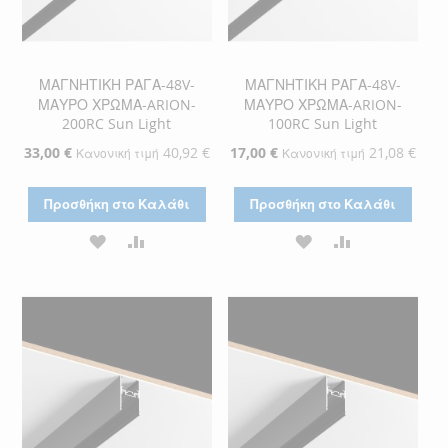
ΜΑΓΝΗΤΙΚΗ ΡΑΓΑ-48V-
ΜΑΓΝΗΤΙΚΗ ΡΑΓΑ-48V-
ΜΑΥΡΟ ΧΡΩΜΑ-ARION-
ΜΑΥΡΟ ΧΡΩΜΑ-ARION-
200RC Sun Light
100RC Sun Light
Ειδική
33,00 €
40,92 €
Ειδική
17,00 €
21,08 €
Κανονική τιμή
Κανονική τιμή
Τιμή
Τιμή
Προσθήκη στο Καλάθι
Προσθήκη στο Καλάθι
ΠΡΟΣΘΉΚΗ
ΠΡΟΣΘΉΚΗ
ΠΡΟΣΘΉΚΗ
ΠΡΟΣΘΉΚΗ
ΣΤΗ
ΓΙΑ
ΣΤΗ
ΓΙΑ
ΛΊΣΤΑ
ΣΎΓΚΡΙΣΗ
ΛΊΣΤΑ
ΣΎΓΚΡΙΣΗ
ΕΠΙΘΥΜΙΏΝ
ΕΠΙΘΥΜΙΏΝ