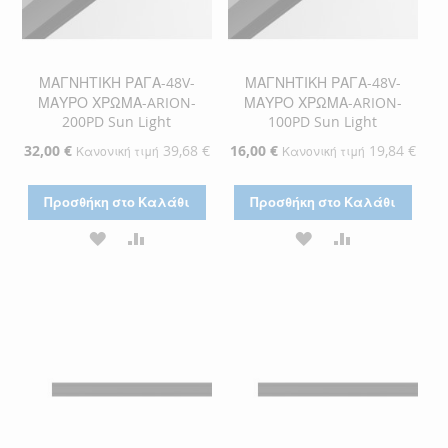
ΜΑΓΝΗΤΙΚΗ ΡΑΓΑ-48V-
ΜΑΓΝΗΤΙΚΗ ΡΑΓΑ-48V-
ΜΑΥΡΟ ΧΡΩΜΑ-ARION-
ΜΑΥΡΟ ΧΡΩΜΑ-ARION-
200PD Sun Light
100PD Sun Light
Ειδική
32,00 €
39,68 €
Ειδική
16,00 €
19,84 €
Κανονική τιμή
Κανονική τιμή
Τιμή
Τιμή
Προσθήκη στο Καλάθι
Προσθήκη στο Καλάθι
ΠΡΟΣΘΉΚΗ
ΠΡΟΣΘΉΚΗ
ΠΡΟΣΘΉΚΗ
ΠΡΟΣΘΉΚΗ
ΣΤΗ
ΓΙΑ
ΣΤΗ
ΓΙΑ
ΛΊΣΤΑ
ΣΎΓΚΡΙΣΗ
ΛΊΣΤΑ
ΣΎΓΚΡΙΣΗ
ΕΠΙΘΥΜΙΏΝ
ΕΠΙΘΥΜΙΏΝ