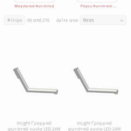
Μαγνητικά Φωτιστικά
Ράγες-Φωτιστικά-
Εξαρτήματα Ultra Thin
Δείτε ανα
Στοιχεία
Φίλτρο
1
-
30
από
276
InLight Γραμμικό
InLight Γραμμικό
φωτιστικό γωνία LED 24W
φωτιστικό γωνία LED 24W