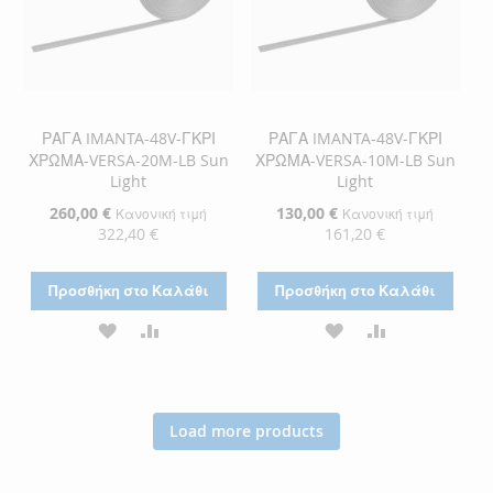
ΡΑΓΑ IMANTA-48V-ΓΚΡΙ
ΡΑΓΑ IMANTA-48V-ΓΚΡΙ
ΧΡΩΜΑ-VERSA-20M-LB Sun
ΧΡΩΜΑ-VERSA-10M-LB Sun
Light
Light
Ειδική
260,00 €
Ειδική
130,00 €
Κανονική τιμή
Κανονική τιμή
Τιμή
Τιμή
322,40 €
161,20 €
Προσθήκη στο Καλάθι
Προσθήκη στο Καλάθι
ΠΡΟΣΘΉΚΗ
ΠΡΟΣΘΉΚΗ
ΠΡΟΣΘΉΚΗ
ΠΡΟΣΘΉΚΗ
ΣΤΗ
ΓΙΑ
ΣΤΗ
ΓΙΑ
ΛΊΣΤΑ
ΣΎΓΚΡΙΣΗ
ΛΊΣΤΑ
ΣΎΓΚΡΙΣΗ
Load more products
ΕΠΙΘΥΜΙΏΝ
ΕΠΙΘΥΜΙΏΝ