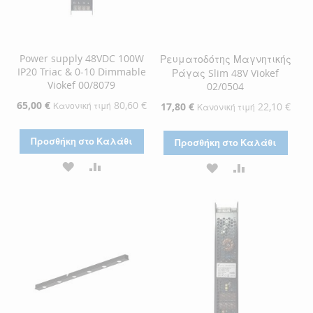
Power supply 48VDC 100W
Ρευματοδότης Μαγνητικής
IP20 Triac & 0-10 Dimmable
Ράγας Slim 48V Viokef
Viokef 00/8079
02/0504
Ειδική
65,00 €
80,60 €
Κανονική τιμή
Ειδική
17,80 €
22,10 €
Κανονική τιμή
Τιμή
Τιμή
Προσθήκη στο Καλάθι
Προσθήκη στο Καλάθι
ΠΡΟΣΘΉΚΗ
ΠΡΟΣΘΉΚΗ
ΠΡΟΣΘΉΚΗ
ΠΡΟΣΘΉΚΗ
ΣΤΗ
ΓΙΑ
ΣΤΗ
ΓΙΑ
ΛΊΣΤΑ
ΣΎΓΚΡΙΣΗ
ΛΊΣΤΑ
ΣΎΓΚΡΙΣΗ
ΕΠΙΘΥΜΙΏΝ
ΕΠΙΘΥΜΙΏΝ