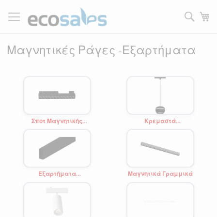
Μετάβαση
στο
Τ
περιεχόμενο
Filtrer
Μαγνητικές Ράγες -Εξαρτήματα
Σποτ Μαγνητικής
Κρεμαστά
Ράγας
Μαγνητικής Ράγας
Εξαρτήματα
Μαγνητικά Γραμμικά
-Μαγνητικές Ράγες