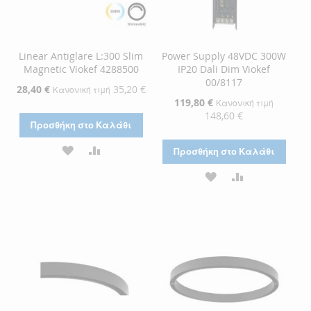
Linear Antiglare L:300 Slim
Power Supply 48VDC 300W
Magnetic Viokef 4288500
IP20 Dali Dim Viokef
00/8117
Ειδική
28,40 €
35,20 €
Κανονική τιμή
Τιμή
Ειδική
119,80 €
Κανονική τιμή
Τιμή
148,60 €
Προσθήκη στο Καλάθι
ΠΡΟΣΘΉΚΗ
ΠΡΟΣΘΉΚΗ
Προσθήκη στο Καλάθι
ΣΤΗ
ΓΙΑ
ΠΡΟΣΘΉΚΗ
ΠΡΟΣΘΉΚΗ
ΛΊΣΤΑ
ΣΎΓΚΡΙΣΗ
ΣΤΗ
ΓΙΑ
ΕΠΙΘΥΜΙΏΝ
ΛΊΣΤΑ
ΣΎΓΚΡΙΣΗ
ΕΠΙΘΥΜΙΏΝ