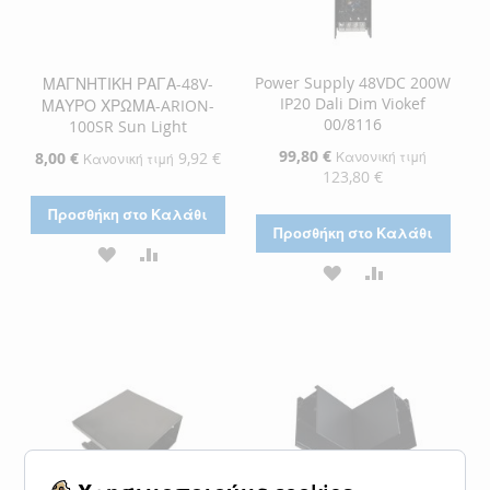
Power Supply 48VDC 200W
ΜΑΓΝΗΤΙΚΗ ΡΑΓΑ-48V-
IP20 Dali Dim Viokef
ΜΑΥΡΟ ΧΡΩΜΑ-ARION-
00/8116
100SR Sun Light
Ειδική
99,80 €
Ειδική
8,00 €
9,92 €
Κανονική τιμή
Κανονική τιμή
Τιμή
Τιμή
123,80 €
Προσθήκη στο Καλάθι
Προσθήκη στο Καλάθι
ΠΡΟΣΘΉΚΗ
ΠΡΟΣΘΉΚΗ
ΠΡΟΣΘΉΚΗ
ΠΡΟΣΘΉΚΗ
ΣΤΗ
ΓΙΑ
ΣΤΗ
ΓΙΑ
ΛΊΣΤΑ
ΣΎΓΚΡΙΣΗ
ΛΊΣΤΑ
ΣΎΓΚΡΙΣΗ
ΕΠΙΘΥΜΙΏΝ
ΕΠΙΘΥΜΙΏΝ