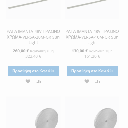
ΡΑΓΑ IMANTA-48V-ΠΡΑΣΙΝΟ
ΡΑΓΑ IMANTA-48V-ΠΡΑΣΙΝΟ
ΧΡΩΜΑ-VERSA-20M-GR Sun
ΧΡΩΜΑ-VERSA-10M-GR Sun
Light
Light
Ειδική
260,00 €
Ειδική
130,00 €
Κανονική τιμή
Κανονική τιμή
Τιμή
Τιμή
322,40 €
161,20 €
Προσθήκη στο Καλάθι
Προσθήκη στο Καλάθι
ΠΡΟΣΘΉΚΗ
ΠΡΟΣΘΉΚΗ
ΠΡΟΣΘΉΚΗ
ΠΡΟΣΘΉΚΗ
ΣΤΗ
ΓΙΑ
ΣΤΗ
ΓΙΑ
ΛΊΣΤΑ
ΣΎΓΚΡΙΣΗ
ΛΊΣΤΑ
ΣΎΓΚΡΙΣΗ
ΕΠΙΘΥΜΙΏΝ
ΕΠΙΘΥΜΙΏΝ