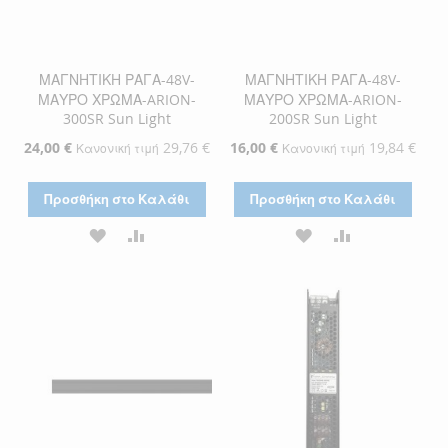
ΜΑΓΝΗΤΙΚΗ ΡΑΓΑ-48V-
ΜΑΓΝΗΤΙΚΗ ΡΑΓΑ-48V-
ΜΑΥΡΟ ΧΡΩΜΑ-ARION-
ΜΑΥΡΟ ΧΡΩΜΑ-ARION-
300SR Sun Light
200SR Sun Light
Ειδική
24,00 €
29,76 €
Ειδική
16,00 €
19,84 €
Κανονική τιμή
Κανονική τιμή
Τιμή
Τιμή
Προσθήκη στο Καλάθι
Προσθήκη στο Καλάθι
ΠΡΟΣΘΉΚΗ
ΠΡΟΣΘΉΚΗ
ΠΡΟΣΘΉΚΗ
ΠΡΟΣΘΉΚΗ
ΣΤΗ
ΓΙΑ
ΣΤΗ
ΓΙΑ
ΛΊΣΤΑ
ΣΎΓΚΡΙΣΗ
ΛΊΣΤΑ
ΣΎΓΚΡΙΣΗ
ΕΠΙΘΥΜΙΏΝ
ΕΠΙΘΥΜΙΏΝ