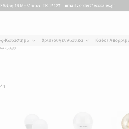
email :
order@ecosales.gr
λδάρη 16 Μελίσσια ΤΚ.15127
ος-Κατάστημα
Χριστουγεννιάτικα
Κάδοι Απορριμ
0-A75-Α80
δη