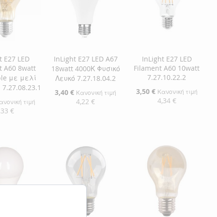
t E27 LED
InLight E27 LED A67
InLight E27 LED
t A60 8watt
Filament A60 10watt
18watt 4000Κ Φυσικό
7.27.10.22.2
le με μελί
Λευκό 7.27.18.04.2
7.27.08.23.1
Ειδική
3,50 €
Ειδική
3,40 €
Κανονική τιμή
Κανονική τιμή
Τιμή
Τιμή
4,34 €
4,22 €
ανονική τιμή
,33 €
Προσθήκη στο Καλάθι
Προσθήκη στο Καλάθι
η στο Καλάθι
ΠΡΟΣΘΉΚΗ
ΠΡΟΣΘΉΚΗ
ΘΉΚΗ
ΣΤΗ
ΠΡΟΣΘΉΚΗ
ΣΤΗ
ΠΡΟΣΘΉΚΗ
ΘΉΚΗ
ΛΊΣΤΑ
ΓΙΑ
ΛΊΣΤΑ
ΓΙΑ
ΕΠΙΘΥΜΙΏΝ
ΣΎΓΚΡΙΣΗ
ΕΠΙΘΥΜΙΏΝ
ΣΎΓΚΡΙΣΗ
ΜΙΏΝ
ΙΣΗ