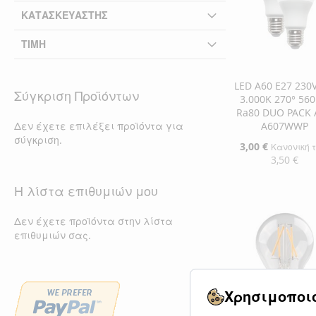
ΚΑΤΑΣΚΕΥΑΣΤΉΣ
ΤΙΜΉ
LED A60 E27 230
Σύγκριση Προϊόντων
3.000K 270° 56
Ra80 DUO PACK 
Δεν έχετε επιλέξει προϊόντα για
A607WWP
σύγκριση.
Ειδική
3,00 €
Κανονική 
Τιμή
3,50 €
Προσθήκη στο Κ
Η λίστα επιθυμιών μου
ΠΡΟΣΘΉΚΗ
Δεν έχετε προϊόντα στην λίστα
επιθυμιών σας.
ΣΤΗ
ΠΡΟΣΘΉΚΗ
ΛΊΣΤΑ
ΓΙΑ
ΕΠΙΘΥΜΙΏΝ
ΣΎΓΚΡΙΣΗ
Χρησιμοποιο