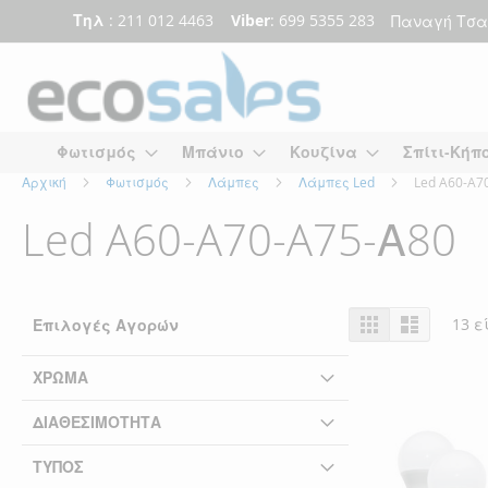
Τηλ
: 211 012 4463
Viber
: 699 5355 283
Παναγή Τσα
Μετάβαση
στο
περιεχόμενο
Φωτισμός
Μπάνιο
Κουζίνα
Σπίτι-Κήπ
Αρχική
Φωτισμός
Λάμπες
Λάμπες Led
Led A60-A7
Led A60-A70-A75-Α80
Προβολή
Πλέγμα
Λίστα
13
εί
Επιλογές Αγορών
ως
ΧΡΏΜΑ
ΔΙΑΘΕΣΙΜΌΤΗΤΑ
ΤΎΠΟΣ