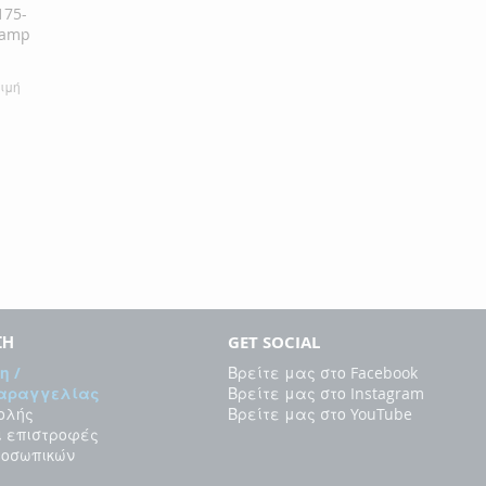
175-
lamp
τιμή
αλάθι
ΣΗ
GET SOCIAL
η /
Βρείτε μας στο Facebook
Παραγγελίας
Βρείτε μας στο Instagram
ολής
Βρείτε μας στο YouTube
ι επιστροφές
ροσωπικών