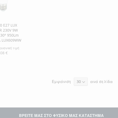
ΜΙΏΝ
ΙΣΗ
0 E27 LUX
R 230V 9W
230° 950Lm
A LUX609WW
ανονική τιμή
,08 €
η στο Καλάθι
ΘΉΚΗ
Εμφάνιση
ανά σελίδα
ΘΉΚΗ
ΜΙΏΝ
ΙΣΗ
ΒΡΕΙΤΕ ΜΑΣ ΣΤΟ ΦΥΣΙΚΟ ΜΑΣ ΚΑΤΑΣΤΗΜΑ