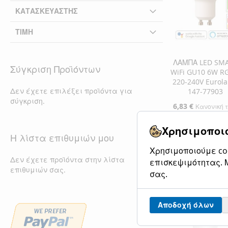
ΚΑΤΑΣΚΕΥΑΣΤΉΣ
ΤΙΜΉ
ΛΑΜΠΑ LED SM
Σύγκριση Προϊόντων
WiFi GU10 6W 
220-240V Eurol
Δεν έχετε επιλέξει προϊόντα για
147-77903
σύγκριση.
Ειδική
6,83 €
Κανονική 
Τιμή
8,47 €
Χρησιμοποιο
Η λίστα επιθυμιών μου
Προσθήκη στο Κ
Χρησιμοποιούμε coo
ΠΡΟΣΘΉΚΗ
Δεν έχετε προϊόντα στην λίστα
επισκεψιμότητας. Μ
επιθυμιών σας.
ΣΤΗ
ΠΡΟΣΘΉΚΗ
σας.
ΛΊΣΤΑ
ΓΙΑ
Αποδοχή όλων
ΕΠΙΘΥΜΙΏΝ
ΣΎΓΚΡΙΣΗ