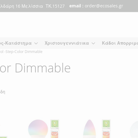
email :
order@ecosales.gr
λδάρη 16 Μελίσσια ΤΚ.15127
ος-Κατάστημα
Χριστουγεννιάτικα
Κάδοι Απορριμ
ol -Step-Color Dimmable
lor Dimmable
δη