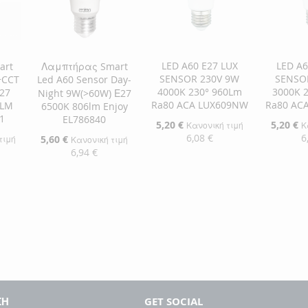
ΕΠΙΘΥ
ΣΎΓΚΡ
LED A60 E27 LUX
LED A6
art
Λαμπτήρας Smart
SENSOR 230V 9W
SENSO
+CCT
Led A60 Sensor Day-
4000K 230° 960Lm
3000K 
E27
Night 9W(>60W) Ε27
Ra80 ACA LUX609NW
Ra80 AC
6LM
6500K 806lm Enjoy
1
EL786840
Ειδική
5,20 €
Ειδική
5,20 €
Κανονική τιμή
Κ
Τιμή
Τιμή
6,08 €
6
Ειδική
5,60 €
τιμή
Κανονική τιμή
Τιμή
6,94 €
Προσθήκη στο Καλάθι
Προσθήκ
αλάθι
Προσθήκη στο Καλάθι
ΠΡΟΣΘΉΚΗ
ΠΡΟΣ
ΠΡΟΣΘΉΚΗ
ΣΤΗ
ΠΡΟΣΘΉΚΗ
ΣΤΗ
ΠΡΟΣ
ΣΤΗ
ΠΡΟΣΘΉΚΗ
ΛΊΣΤΑ
ΓΙΑ
ΛΊΣΤΑ
ΓΙΑ
ΛΊΣΤΑ
ΓΙΑ
ΕΠΙΘΥΜΙΏΝ
ΣΎΓΚΡΙΣΗ
ΕΠΙΘΥ
ΣΎΓΚΡ
ΕΠΙΘΥΜΙΏΝ
ΣΎΓΚΡΙΣΗ
ΣΗ
GET SOCIAL