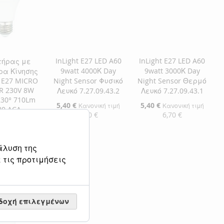
InLight E27 LED A60
InLight E27 LED A60
τήρας με
9watt 4000Κ Day
9watt 3000Κ Day
ρα Κίνησης
 E27 MICRO
Night Sensor Φυσικό
Night Sensor Θερμό
R 230V 8W
Λευκό 7.27.09.43.2
Λευκό 7.27.09.43.1
230° 710Lm
Ειδική
5,40 €
Ειδική
5,40 €
Κανονική τιμή
Κανονική τιμή
80 ACA
Τιμή
Τιμή
6,70 €
6,70 €
R608WW
ανονική τιμή
Προσθήκη στο Καλάθι
Προσθήκη στο Καλάθι
,20 €
άλυση της
ΠΡΟΣΘΉΚΗ
ΠΡΟΣΘΉΚΗ
 τις προτιμήσεις
η στο Καλάθι
ΣΤΗ
ΠΡΟΣΘΉΚΗ
ΣΤΗ
ΠΡΟΣΘΉΚΗ
ΘΉΚΗ
ΛΊΣΤΑ
ΓΙΑ
ΛΊΣΤΑ
ΓΙΑ
ΘΉΚΗ
δοχή επιλεγμένων
ΕΠΙΘΥΜΙΏΝ
ΣΎΓΚΡΙΣΗ
ΕΠΙΘΥΜΙΏΝ
ΣΎΓΚΡΙΣΗ