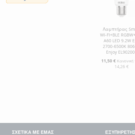
Λαμπτήρας Sm
WI-FI+BLE RGBW
A60 LED 9.2W 
2700-6500K 80
Enjoy EL90200
Ειδική
11,50 €
Κανονική 
Τιμή
14,26 €
Προσθήκη στο Κ
ΠΡΟΣΘΉΚΗ
ΣΤΗ
ΠΡΟΣΘΉΚΗ
ΛΊΣΤΑ
ΓΙΑ
ΕΠΙΘΥΜΙΏΝ
ΣΎΓΚΡΙΣΗ
ΣΧΕΤΙΚΑ ΜΕ ΕΜΑΣ
ΕΞΥΠΗΡΕΤΗ