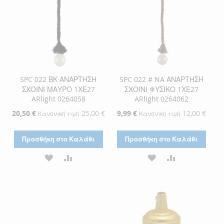
SPC 022 ΒΚ ΑΝΑΡΤΗΣΗ
SPC 022 # NA ΑΝΑΡΤΗΣΗ
ΣΧΟΙΝΙ ΜΑΥΡΟ 1ΧΕ27
ΣΧΟΙΝΙ ΦΥΣΙΚΟ 1ΧΕ27
ARlight 0264058
ARlight 0264062
Ειδική
20,50 €
25,00 €
Ειδική
9,99 €
12,00 €
Κανονική τιμή
Κανονική τιμή
Τιμή
Τιμή
Προσθήκη στο Καλάθι
Προσθήκη στο Καλάθι
ΠΡΟΣΘΉΚΗ
ΠΡΟΣΘΉΚΗ
ΠΡΟΣΘΉΚΗ
ΠΡΟΣΘΉΚΗ
ΣΤΗ
ΓΙΑ
ΣΤΗ
ΓΙΑ
ΛΊΣΤΑ
ΣΎΓΚΡΙΣΗ
ΛΊΣΤΑ
ΣΎΓΚΡΙΣΗ
ΕΠΙΘΥΜΙΏΝ
ΕΠΙΘΥΜΙΏΝ