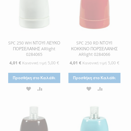
SPC 250 WH ΝΤΟΥΙ ΛΕΥΚΟ
SPC 250 RD ΝΤΟΥΙ
ΠΟΡΣΕΛΑΝΗΣ ARlight
ΚΟΚΚΙΝΟ ΠΟΡΣΕΛΑΝΗΣ
0284065
ARlight 0284066
Ειδική
4,01 €
5,00 €
Ειδική
4,01 €
5,00 €
Κανονική τιμή
Κανονική τιμή
Τιμή
Τιμή
Προσθήκη στο Καλάθι
Προσθήκη στο Καλάθι
ΠΡΟΣΘΉΚΗ
ΠΡΟΣΘΉΚΗ
ΠΡΟΣΘΉΚΗ
ΠΡΟΣΘΉΚΗ
ΣΤΗ
ΓΙΑ
ΣΤΗ
ΓΙΑ
ΛΊΣΤΑ
ΣΎΓΚΡΙΣΗ
ΛΊΣΤΑ
ΣΎΓΚΡΙΣΗ
ΕΠΙΘΥΜΙΏΝ
ΕΠΙΘΥΜΙΏΝ