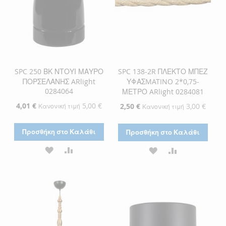
SPC 250 ΒΚ ΝΤΟΥΙ ΜΑΥΡΟ
SPC 138-2R ΠΛΕΚΤΟ ΜΠΕΖ
ΠΟΡΣΕΛΑΝΗΣ ARlight
ΥΦΑΣMATINO 2*0,75-
0284064
ΜΕΤΡΟ ARlight 0284081
Ειδική
4,01 €
5,00 €
Ειδική
2,50 €
3,00 €
Κανονική τιμή
Κανονική τιμή
Τιμή
Τιμή
Προσθήκη στο Καλάθι
Προσθήκη στο Καλάθι
ΠΡΟΣΘΉΚΗ
ΠΡΟΣΘΉΚΗ
ΠΡΟΣΘΉΚΗ
ΠΡΟΣΘΉΚΗ
ΣΤΗ
ΓΙΑ
ΣΤΗ
ΓΙΑ
ΛΊΣΤΑ
ΣΎΓΚΡΙΣΗ
ΛΊΣΤΑ
ΣΎΓΚΡΙΣΗ
ΕΠΙΘΥΜΙΏΝ
ΕΠΙΘΥΜΙΏΝ