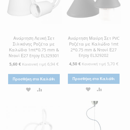
Ανάρτηση Λευκή Σετ
Ανάρτηση Μαύρη Σετ PVC
Σιλικόνης Ροζέτα με
Ροζέτα με Καλώδιο 1mt
Καλώδιο 1mt*0.75 mm &
2*0.75 mm & Ντουί Ε27
Enjoy EL329202
Ντουί Ε27 Enjoy EL329301
Ειδική
4,50 €
5,70 €
Ειδική
5,60 €
6,94 €
Κανονική τιμή
Κανονική τιμή
Τιμή
Τιμή
Προσθήκη στο Καλάθι
Προσθήκη στο Καλάθι
ΠΡΟΣΘΉΚΗ
ΠΡΟΣΘΉΚΗ
ΠΡΟΣΘΉΚΗ
ΠΡΟΣΘΉΚΗ
ΣΤΗ
ΓΙΑ
ΣΤΗ
ΓΙΑ
ΛΊΣΤΑ
ΣΎΓΚΡΙΣΗ
ΛΊΣΤΑ
ΣΎΓΚΡΙΣΗ
ΕΠΙΘΥΜΙΏΝ
ΕΠΙΘΥΜΙΏΝ