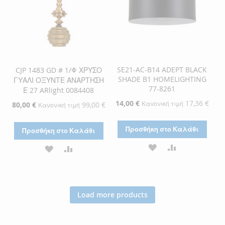
SE21-AC-B14 ADEPT BLACK
CJP 1483 GD # 1/Φ ΧΡΥΣΟ
SHADE B1 HOMELIGHTING
ΓΥΑΛΙ ΟΞΥΝΤΕ ΑΝΑΡΤΗΣΗ
77-8261
Ε 27 ARlight 0084408
Ειδική
14,00 €
17,36 €
Κανονική τιμή
Ειδική
80,00 €
99,00 €
Κανονική τιμή
Τιμή
Τιμή
Προσθήκη στο Καλάθι
Προσθήκη στο Καλάθι
ΠΡΟΣΘΉΚΗ
ΠΡΟΣΘΉΚΗ
ΠΡΟΣΘΉΚΗ
ΠΡΟΣΘΉΚΗ
ΣΤΗ
ΓΙΑ
ΣΤΗ
ΓΙΑ
ΛΊΣΤΑ
ΣΎΓΚΡΙΣΗ
ΛΊΣΤΑ
ΣΎΓΚΡΙΣΗ
Load more products
ΕΠΙΘΥΜΙΏΝ
ΕΠΙΘΥΜΙΏΝ