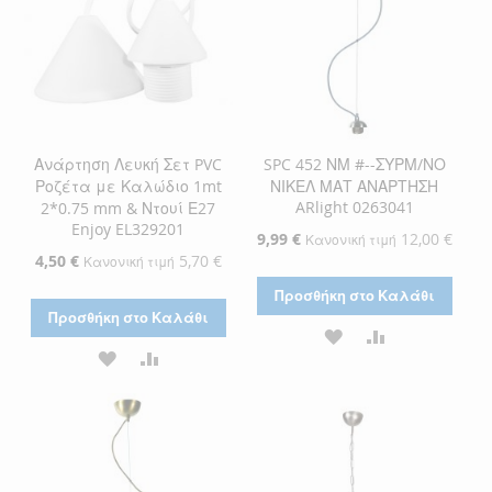
Ανάρτηση Λευκή Σετ PVC
SPC 452 ΝΜ #--ΣΥΡΜ/ΝΟ
Ροζέτα με Καλώδιο 1mt
ΝΙΚΕΛ ΜΑΤ ΑΝΑΡΤΗΣΗ
ARlight 0263041
2*0.75 mm & Ντουί Ε27
Enjoy EL329201
Ειδική
9,99 €
12,00 €
Κανονική τιμή
Τιμή
Ειδική
4,50 €
5,70 €
Κανονική τιμή
Τιμή
Προσθήκη στο Καλάθι
Προσθήκη στο Καλάθι
ΠΡΟΣΘΉΚΗ
ΠΡΟΣΘΉΚΗ
ΠΡΟΣΘΉΚΗ
ΠΡΟΣΘΉΚΗ
ΣΤΗ
ΓΙΑ
ΣΤΗ
ΓΙΑ
ΛΊΣΤΑ
ΣΎΓΚΡΙΣΗ
ΛΊΣΤΑ
ΣΎΓΚΡΙΣΗ
ΕΠΙΘΥΜΙΏΝ
ΕΠΙΘΥΜΙΏΝ