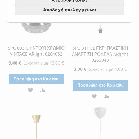
Αποδοχή επιλεγμένων
SPC 003 CR ΝΤΟΥΙ ΧΡΩΜΙΟ
SPC 311 SL ΓΚΡΙ ΠΛΑΣΤΙΚΗ
VINTAGE ARlight 0284062
ΑΝΑΡΤΙΣΗ ΡΟΔΕΛΑ ARlight
0263043
Ειδική
9,40 €
12,00 €
Κανονική τιμή
Τιμή
Ειδική
3,00 €
4,00 €
Κανονική τιμή
Τιμή
Προσθήκη στο Καλάθι
Προσθήκη στο Καλάθι
ΠΡΟΣΘΉΚΗ
ΠΡΟΣΘΉΚΗ
ΠΡΟΣΘΉΚΗ
ΠΡΟΣΘΉΚΗ
ΣΤΗ
ΓΙΑ
ΣΤΗ
ΓΙΑ
ΛΊΣΤΑ
ΣΎΓΚΡΙΣΗ
ΛΊΣΤΑ
ΣΎΓΚΡΙΣΗ
ΕΠΙΘΥΜΙΏΝ
ΕΠΙΘΥΜΙΏΝ