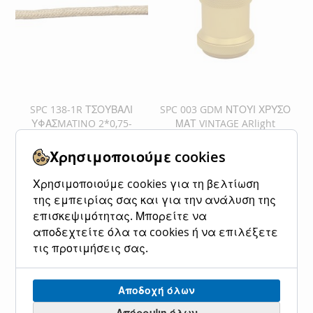
SPC 138-1R ΤΣΟΥΒΑΛΙ
SPC 003 GDM ΝΤΟΥΙ ΧΡΥΣΟ
ΥΦΑΣMATINO 2*0,75-
ΜΑΤ VINTAGE ARlight
0284063
ΜΕΤΡΟ ARlight 0284080
Χρησιμοποιούμε cookies
Ειδική
9,40 €
12,00 €
Ειδική
1,90 €
2,00 €
Κανονική τιμή
Κανονική τιμή
Τιμή
Τιμή
Χρησιμοποιούμε cookies για τη βελτίωση
Προσθήκη στο Καλάθι
Προσθήκη στο Καλάθι
της εμπειρίας σας και για την ανάλυση της
επισκεψιμότητας. Μπορείτε να
ΠΡΟΣΘΉΚΗ
ΠΡΟΣΘΉΚΗ
ΠΡΟΣΘΉΚΗ
ΠΡΟΣΘΉΚΗ
αποδεχτείτε όλα τα cookies ή να επιλέξετε
ΣΤΗ
ΓΙΑ
ΣΤΗ
ΓΙΑ
τις προτιμήσεις σας.
ΛΊΣΤΑ
ΣΎΓΚΡΙΣΗ
ΛΊΣΤΑ
ΣΎΓΚΡΙΣΗ
Αποδοχή όλων
ΕΠΙΘΥΜΙΏΝ
ΕΠΙΘΥΜΙΏΝ
Απόρριψη όλων