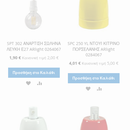
SPT 302 ΑΝΑΡΤΙΣΗ ΣΩΛΗΝΑ
SPC 250 YL ΝΤΟΥΙ ΚΙΤΡΙΝΟ
ΛΕΥΚΗ Ε27 ARlight 0264067
ΠΟΡΣΕΛΑΝΗΣ ARlight
0284067
Ειδική
1,90 €
2,00 €
Κανονική τιμή
Τιμή
Ειδική
4,01 €
5,00 €
Κανονική τιμή
Τιμή
Προσθήκη στο Καλάθι
Προσθήκη στο Καλάθι
ΠΡΟΣΘΉΚΗ
ΠΡΟΣΘΉΚΗ
ΠΡΟΣΘΉΚΗ
ΠΡΟΣΘΉΚΗ
ΣΤΗ
ΓΙΑ
ΣΤΗ
ΓΙΑ
ΛΊΣΤΑ
ΣΎΓΚΡΙΣΗ
ΛΊΣΤΑ
ΣΎΓΚΡΙΣΗ
ΕΠΙΘΥΜΙΏΝ
ΕΠΙΘΥΜΙΏΝ