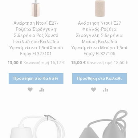
Ανάρτηση Ντουί Ε27-
Ανάρτηση Ντουί Ε27
Ροζέτα Στρόγγυλη
Φελλός-Ροζέτα
Σιδερένιο Ροζ Χρυσό
Στρόγγυλη Σιδερένια
Γυαλιστερό Καλώδιο
Μαύρη Καλώδιο
Υφασμάτινο 1,5mtΧρυσό
Υφασμάτινο Μαύρο 1,5mt
Enjoy EL327101
Enjoy EL327106
Ειδική
13,00 €
16,12 €
Ειδική
15,00 €
18,60 €
Κανονική τιμή
Κανονική τιμή
Τιμή
Τιμή
Προσθήκη στο Καλάθι
Προσθήκη στο Καλάθι
ΠΡΟΣΘΉΚΗ
ΠΡΟΣΘΉΚΗ
ΠΡΟΣΘΉΚΗ
ΠΡΟΣΘΉΚΗ
ΣΤΗ
ΓΙΑ
ΣΤΗ
ΓΙΑ
ΛΊΣΤΑ
ΣΎΓΚΡΙΣΗ
ΛΊΣΤΑ
ΣΎΓΚΡΙΣΗ
ΕΠΙΘΥΜΙΏΝ
ΕΠΙΘΥΜΙΏΝ