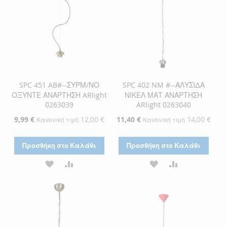
SPC 451 AB#--ΣΥΡΜ/ΝΟ
SPC 402 NM #--ΑΛΥΣΙΔΑ
ΟΞΥΝΤΕ ΑΝΑΡΤΗΣΗ ARlight
ΝΙΚΕΛ ΜΑΤ ΑΝΑΡΤΗΣΗ
0263039
ARlight 0263040
Ειδική
9,99 €
12,00 €
Ειδική
11,40 €
14,00 €
Κανονική τιμή
Κανονική τιμή
Τιμή
Τιμή
Προσθήκη στο Καλάθι
Προσθήκη στο Καλάθι
ΠΡΟΣΘΉΚΗ
ΠΡΟΣΘΉΚΗ
ΠΡΟΣΘΉΚΗ
ΠΡΟΣΘΉΚΗ
ΣΤΗ
ΓΙΑ
ΣΤΗ
ΓΙΑ
ΛΊΣΤΑ
ΣΎΓΚΡΙΣΗ
ΛΊΣΤΑ
ΣΎΓΚΡΙΣΗ
ΕΠΙΘΥΜΙΏΝ
ΕΠΙΘΥΜΙΏΝ