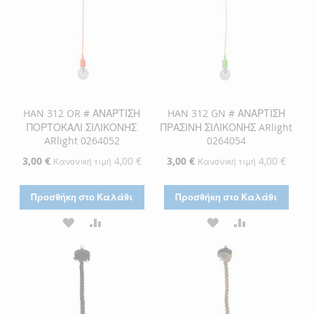
HAN 312 OR # ΑΝΑΡΤΙΣΗ
HAN 312 GN # ΑΝΑΡΤΙΣΗ
ΠΟΡΤΟΚΑΛΙ ΣΙΛΙΚΟΝΗΣ
ΠΡΑΣΙΝΗ ΣΙΛΙΚΟΝΗΣ ARlight
ARlight 0264052
0264054
Ειδική
3,00 €
4,00 €
Ειδική
3,00 €
4,00 €
Κανονική τιμή
Κανονική τιμή
Τιμή
Τιμή
Προσθήκη στο Καλάθι
Προσθήκη στο Καλάθι
ΠΡΟΣΘΉΚΗ
ΠΡΟΣΘΉΚΗ
ΠΡΟΣΘΉΚΗ
ΠΡΟΣΘΉΚΗ
ΣΤΗ
ΓΙΑ
ΣΤΗ
ΓΙΑ
ΛΊΣΤΑ
ΣΎΓΚΡΙΣΗ
ΛΊΣΤΑ
ΣΎΓΚΡΙΣΗ
ΕΠΙΘΥΜΙΏΝ
ΕΠΙΘΥΜΙΏΝ