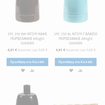
SPC 250 BW ΝΤΟΥΙ ΚΑΦΕ
SPC 250 BL ΝΤΟΥΙ ΓΑΛΑΖΙΟ
ΠΟΡΣΕΛΑΝΗΣ ARlight
ΠΟΡΣΕΛΑΝΗΣ ARlight
0284069
0284068
Ειδική
4,01 €
5,00 €
Ειδική
4,01 €
5,00 €
Κανονική τιμή
Κανονική τιμή
Τιμή
Τιμή
Προσθήκη στο Καλάθι
Προσθήκη στο Καλάθι
ΠΡΟΣΘΉΚΗ
ΠΡΟΣΘΉΚΗ
ΠΡΟΣΘΉΚΗ
ΠΡΟΣΘΉΚΗ
ΣΤΗ
ΓΙΑ
ΣΤΗ
ΓΙΑ
ΛΊΣΤΑ
ΣΎΓΚΡΙΣΗ
ΛΊΣΤΑ
ΣΎΓΚΡΙΣΗ
ΕΠΙΘΥΜΙΏΝ
ΕΠΙΘΥΜΙΏΝ