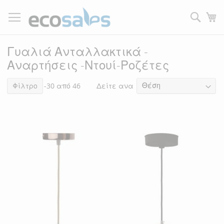
Μετάβαση
στο
Τ
περιεχόμενο
Filtrer
Γυαλιά Ανταλλακτικά -
Αναρτήσεις -Ντουί-Ροζέτες
Δείτε ανα
Στοιχεία
Φίλτρο
1
-
30
από
46