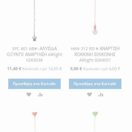
SPC 401 AB#--ΑΛΥΣΙΔΑ
HAN 312 RD # ΑΝΑΡΤΙΣΗ
ΟΞΥΝΤΕ ΑΝΑΡΤΗΣΗ ARlight
ΚΟΚΚΙΝΗ ΣΙΛΙΚΟΝΗΣ
0263038
ARlight 0264051
Ειδική
11,40 €
14,00 €
Ειδική
3,00 €
4,00 €
Κανονική τιμή
Κανονική τιμή
Τιμή
Τιμή
Προσθήκη στο Καλάθι
Προσθήκη στο Καλάθι
ΠΡΟΣΘΉΚΗ
ΠΡΟΣΘΉΚΗ
ΠΡΟΣΘΉΚΗ
ΠΡΟΣΘΉΚΗ
ΣΤΗ
ΓΙΑ
ΣΤΗ
ΓΙΑ
ΛΊΣΤΑ
ΣΎΓΚΡΙΣΗ
ΛΊΣΤΑ
ΣΎΓΚΡΙΣΗ
ΕΠΙΘΥΜΙΏΝ
ΕΠΙΘΥΜΙΏΝ