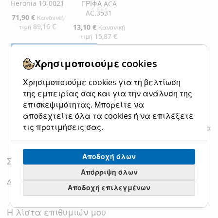
Heronia 10-0021
ΓΡΙΦΑ ACA
AC.3531
Ειδική
71,90 €
Κανονική
Τιμή
89,16 €
Ειδική
13,10 €
τιμή
Κανονική
Τιμή
15,87 €
τιμή
Προσθήκη στο Καλάθι
Χρησιμοποιούμε cookies
Προσθήκη στο Καλάθι
ΠΡΟΣΘΉΚΗ
ΠΡΟΣΘΉΚΗ
ΠΡΟΣΘΉΚΗ
ΠΡΟΣΘΉΚΗ
Χρησιμοποιούμε cookies για τη βελτίωση
ΣΤΗ
ΓΙΑ
της εμπειρίας σας και για την ανάλυση της
ΣΤΗ
ΓΙΑ
ΛΊΣΤΑ
ΣΎΓΚΡΙΣΗ
επισκεψιμότητας. Μπορείτε να
ΛΊΣΤΑ
ΣΎΓΚΡΙΣΗ
αποδεχτείτε όλα τα cookies ή να επιλέξετε
ΕΠΙΘΥΜΙΏΝ
τις προτιμήσεις σας.
Εμφάνιση
ανά σελίδα
ΕΠΙΘΥΜΙΏΝ
Αποδοχή όλων
Σύγκριση Προϊόντων
Απόρριψη όλων
Δεν έχετε επιλέξει προϊόντα για σύγκριση.
Αποδοχή επιλεγμένων
Η λίστα επιθυμιών μου