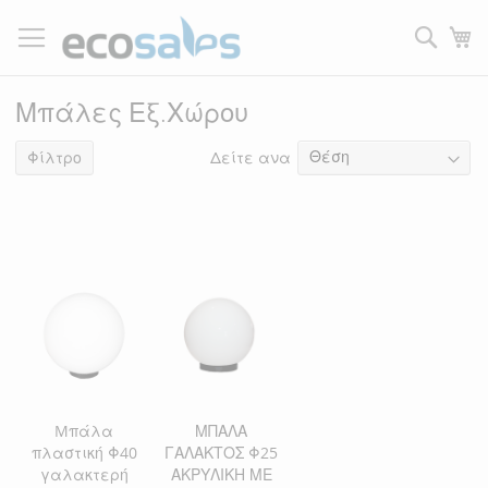
Μετάβαση
στο
Τ
περιεχόμενο
Filtrer
Μπάλες Εξ.Χώρου
Δείτε ανα
2
είδη
Φίλτρο
Mπάλα
ΜΠΑΛΑ
πλαστική Φ40
ΓΑΛΑΚΤΟΣ Φ25
γαλακτερή
ΑΚΡΥΛΙΚΗ ΜΕ