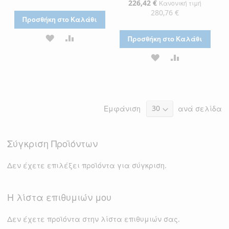
Τιμή
Ειδική
226,42 €
Κανονική τιμή
Τιμή
280,76 €
Προσθήκη στο Καλάθι
ΠΡΟΣΘΉΚΗ
ΠΡΟΣΘΉΚΗ
Προσθήκη στο Καλάθι
ΣΤΗ
ΓΙΑ
ΠΡΟΣΘΉΚΗ
ΠΡΟΣΘΉΚΗ
ΛΊΣΤΑ
ΣΎΓΚΡΙΣΗ
ΣΤΗ
ΓΙΑ
ΕΠΙΘΥΜΙΏΝ
ΛΊΣΤΑ
ΣΎΓΚΡΙΣΗ
Εμφάνιση
ανά σελίδα
ΕΠΙΘΥΜΙΏΝ
Σύγκριση Προϊόντων
Δεν έχετε επιλέξει προϊόντα για σύγκριση.
Η λίστα επιθυμιών μου
Δεν έχετε προϊόντα στην λίστα επιθυμιών σας.