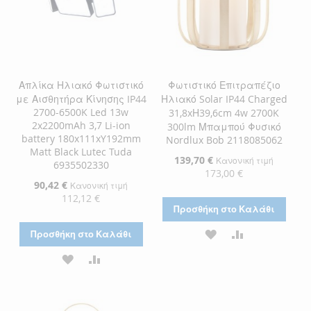
Απλίκα Ηλιακό Φωτιστικό
Φωτιστικό Επιτραπέζιο
με Αισθητήρα Κίνησης IP44
Ηλιακό Solar IP44 Charged
2700-6500K Led 13w
31,8xΗ39,6cm 4w 2700K
2x2200mAh 3,7 Li-ion
300lm Μπαμπού Φυσικό
battery 180x111xY192mm
Nordlux Bob 2118085062
Matt Black Lutec Tuda
Ειδική
139,70 €
Κανονική τιμή
6935502330
Τιμή
173,00 €
Ειδική
90,42 €
Κανονική τιμή
Τιμή
112,12 €
Προσθήκη στο Καλάθι
ΠΡΟΣΘΉΚΗ
ΠΡΟΣΘΉΚΗ
Προσθήκη στο Καλάθι
ΣΤΗ
ΓΙΑ
ΠΡΟΣΘΉΚΗ
ΠΡΟΣΘΉΚΗ
ΛΊΣΤΑ
ΣΎΓΚΡΙΣΗ
ΣΤΗ
ΓΙΑ
ΕΠΙΘΥΜΙΏΝ
ΛΊΣΤΑ
ΣΎΓΚΡΙΣΗ