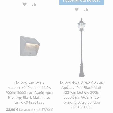
Προσθήκη στο Καλάθι
ΠΡΟΣΘΉΚΗ
ΠΡΟΣΘΉΚΗ
ΠΡΟΣΘΉΚΗ
ΠΡΟΣΘΉΚΗ
ΣΤΗ
ΓΙΑ
ΣΤΗ
ΓΙΑ
ΛΊΣΤΑ
ΣΎΓΚΡΙΣΗ
ΛΊΣΤΑ
ΣΎΓΚΡΙΣΗ
ΕΠΙΘΥΜΙΏΝ
ΕΠΙΘΥΜΙΏΝ
Ηλιακό Επιτοίχιο
Ηλιακό Φωτιστικό Φανάρι
Φωτιστικό IP44 Led 11,5w
Δρόμου IP44 Black Matt
H227cm Led 6w 300lm
900lm 3000K με Αισθητήρα
3000K με Αισθητήρα
Κίνησης Black Matt Lutec
Linko 6912301335
Κίνησης Lutec London
6951301189
Ειδική
38,90 €
47,90 €
Κανονική τιμή