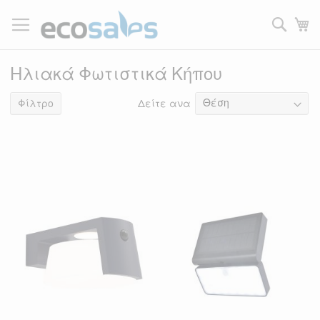
Μετάβαση
στο
Τ
περιεχόμενο
Filtrer
Ηλιακά Φωτιστικά Κήπου
Δείτε ανα
10
Φίλτρο
είδη