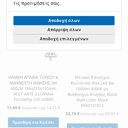
τις προτιμήσεις σας.
ΛΊΣΤΑ
ΣΎΓΚΡΙΣΗ
ΣΤΗ
ΓΙΑ
ΕΠΙΘΥΜΙΏΝ
ΛΊΣΤΑ
ΣΎΓΚΡΙΣΗ
Αποδοχή όλων
ΕΠΙΘΥΜΙΏΝ
Απόρριψη όλων
Αποδοχή επιλεγμένων
ΗΛΙΑΚΗ ΑΠΛΙΚΑ ΤΟΙΧΟΥ &
Ηλιακό Επιτοίχιο
ΑΝΙΧΝΕΥΤΗ ΚΙΝΗΣΗΣ 3W
Φωτιστικό IP44 Led 8w
400LM 166x215x195mm
1000lm 4000K με
3CCT ARTE ILLUMINA
Αισθητήρα Κίνησης Black
Eurolamp 145-20860
Matt Lutec Moze
6943101012
Ειδική
11,49 €
14,25 €
Κανονική τιμή
Τιμή
Ειδική
53,19 €
65,95 €
Κανονική τιμή
Τιμή
Προσθήκη στο Καλάθι