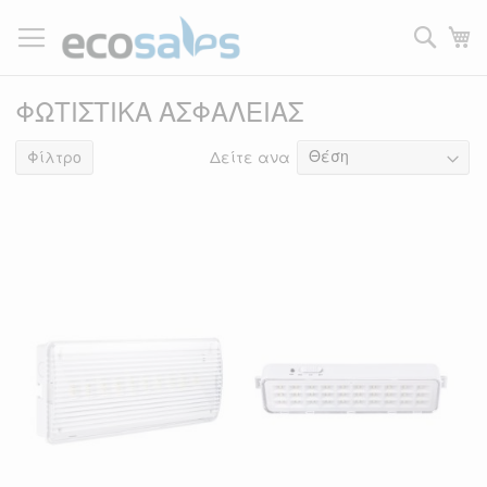
Μετάβαση
στο
Τ
περιεχόμενο
Filtrer
ΦΩΤΙΣΤΙΚΑ ΑΣΦΑΛΕΙΑΣ
Δείτε ανα
9
είδη
Φίλτρο