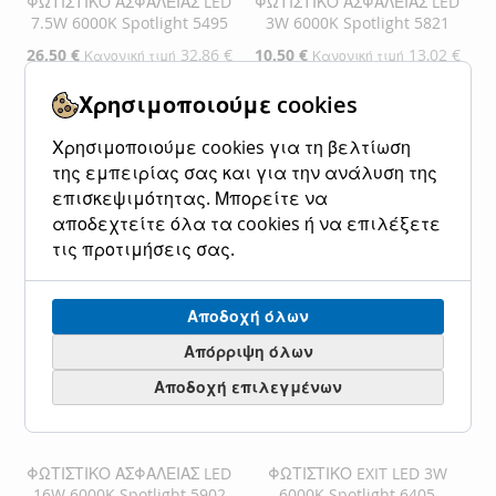
ΦΩΤΙΣΤΙΚΟ ΑΣΦΑΛΕΙΑΣ LED
ΦΩΤΙΣΤΙΚΟ ΑΣΦΑΛΕΙΑΣ LED
7.5W 6000K Spotlight 5495
3W 6000K Spotlight 5821
Ειδική
26,50 €
32,86 €
Ειδική
10,50 €
13,02 €
Κανονική τιμή
Κανονική τιμή
Τιμή
Τιμή
Χρησιμοποιούμε cookies
Προσθήκη στο Καλάθι
Προσθήκη στο Καλάθι
Χρησιμοποιούμε cookies για τη βελτίωση
ΠΡΟΣΘΉΚΗ
ΠΡΟΣΘΉΚΗ
ΠΡΟΣΘΉΚΗ
ΠΡΟΣΘΉΚΗ
της εμπειρίας σας και για την ανάλυση της
ΣΤΗ
ΓΙΑ
ΣΤΗ
ΓΙΑ
επισκεψιμότητας. Μπορείτε να
αποδεχτείτε όλα τα cookies ή να επιλέξετε
ΛΊΣΤΑ
ΣΎΓΚΡΙΣΗ
ΛΊΣΤΑ
ΣΎΓΚΡΙΣΗ
τις προτιμήσεις σας.
ΕΠΙΘΥΜΙΏΝ
ΕΠΙΘΥΜΙΏΝ
Αποδοχή όλων
Απόρριψη όλων
Αποδοχή επιλεγμένων
ΦΩΤΙΣΤΙΚΟ ΑΣΦΑΛΕΙΑΣ LED
ΦΩΤΙΣΤΙΚΟ EXIT LED 3W
16W 6000K Spotlight 5902
6000K Spotlight 6405