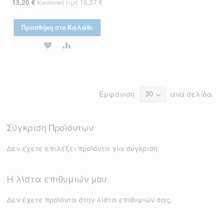
Ειδική
13,20 €
16,37 €
Κανονική τιμή
Τιμή
Προσθήκη στο Καλάθι
ΠΡΟΣΘΉΚΗ
ΠΡΟΣΘΉΚΗ
ΣΤΗ
ΓΙΑ
ΛΊΣΤΑ
ΣΎΓΚΡΙΣΗ
Εμφάνιση
ανά σελίδα
ΕΠΙΘΥΜΙΏΝ
Σύγκριση Προϊόντων
Δεν έχετε επιλέξει προϊόντα για σύγκριση.
Η λίστα επιθυμιών μου
Δεν έχετε προϊόντα στην λίστα επιθυμιών σας.