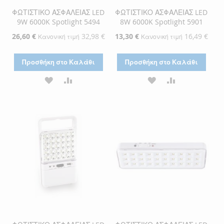
ΦΩΤΙΣΤΙΚΟ ΑΣΦΑΛΕΙΑΣ LED
ΦΩΤΙΣΤΙΚΟ ΑΣΦΑΛΕΙΑΣ LED
9W 6000K Spotlight 5494
8W 6000K Spotlight 5901
Ειδική
26,60 €
32,98 €
Ειδική
13,30 €
16,49 €
Κανονική τιμή
Κανονική τιμή
Τιμή
Τιμή
Προσθήκη στο Καλάθι
Προσθήκη στο Καλάθι
ΠΡΟΣΘΉΚΗ
ΠΡΟΣΘΉΚΗ
ΠΡΟΣΘΉΚΗ
ΠΡΟΣΘΉΚΗ
ΣΤΗ
ΓΙΑ
ΣΤΗ
ΓΙΑ
ΛΊΣΤΑ
ΣΎΓΚΡΙΣΗ
ΛΊΣΤΑ
ΣΎΓΚΡΙΣΗ
ΕΠΙΘΥΜΙΏΝ
ΕΠΙΘΥΜΙΏΝ