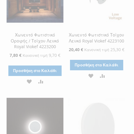
Χωνευτό Φωτιστικό
Χωνευτό Φωτιστικό Τοίχου
Οροφής / Τοίχου Λευκό
Λευκό Royal Viokef 4223100
Royal Viokef 4223200
Ειδική
20,40 €
25,30 €
Κανονική τιμή
Τιμή
Ειδική
7,80 €
9,70 €
Κανονική τιμή
Τιμή
Προσθήκη στο Καλάθι
Προσθήκη στο Καλάθι
ΠΡΟΣΘΉΚΗ
ΠΡΟΣΘΉΚΗ
ΠΡΟΣΘΉΚΗ
ΠΡΟΣΘΉΚΗ
ΣΤΗ
ΓΙΑ
ΣΤΗ
ΓΙΑ
ΛΊΣΤΑ
ΣΎΓΚΡΙΣΗ
ΛΊΣΤΑ
ΣΎΓΚΡΙΣΗ
ΕΠΙΘΥΜΙΏΝ
ΕΠΙΘΥΜΙΏΝ