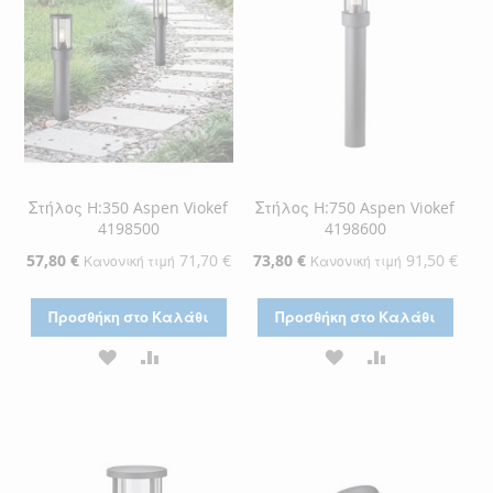
ΕΠΙΘΥΜΙΏΝ
Στήλος H:350 Aspen Viokef
Στήλος H:750 Aspen Viokef
4198500
4198600
Ειδική
57,80 €
71,70 €
Ειδική
73,80 €
91,50 €
Κανονική τιμή
Κανονική τιμή
Τιμή
Τιμή
Προσθήκη στο Καλάθι
Προσθήκη στο Καλάθι
ΠΡΟΣΘΉΚΗ
ΠΡΟΣΘΉΚΗ
ΠΡΟΣΘΉΚΗ
ΠΡΟΣΘΉΚΗ
ΣΤΗ
ΓΙΑ
ΣΤΗ
ΓΙΑ
ΛΊΣΤΑ
ΣΎΓΚΡΙΣΗ
ΛΊΣΤΑ
ΣΎΓΚΡΙΣΗ
ΕΠΙΘΥΜΙΏΝ
ΕΠΙΘΥΜΙΏΝ