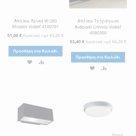
Απλίκα Λευκή W:260
Απλίκα Τετράγωνη
Rhodes Viokef 4100701
Ανθρακί Limnos Viokef
4080300
Ειδική
51,00 €
63,20 €
Κανονική τιμή
Τιμή
Ειδική
53,40 €
66,20 €
Κανονική τιμή
Τιμή
Προσθήκη στο Καλάθι
Προσθήκη στο Καλάθι
ΠΡΟΣΘΉΚΗ
ΠΡΟΣΘΉΚΗ
ΠΡΟΣΘΉΚΗ
ΠΡΟΣΘΉΚΗ
ΣΤΗ
ΓΙΑ
ΣΤΗ
ΓΙΑ
ΛΊΣΤΑ
ΣΎΓΚΡΙΣΗ
ΛΊΣΤΑ
ΣΎΓΚΡΙΣΗ
ΕΠΙΘΥΜΙΏΝ
ΕΠΙΘΥΜΙΏΝ