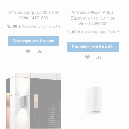
Απλίκα Ασημί L:200 Tinos
Απλίκα 2/Φωτη Ασημί
Viokef 4171600
Στρογγυλή H:150 Tilos
Viokef 4099602
Ειδική
15,80 €
19,60 €
Κανονική τιμή
Τιμή
Ειδική
31,80 €
39,40 €
Κανονική τιμή
Τιμή
Προσθήκη στο Καλάθι
Προσθήκη στο Καλάθι
ΠΡΟΣΘΉΚΗ
ΠΡΟΣΘΉΚΗ
ΠΡΟΣΘΉΚΗ
ΠΡΟΣΘΉΚΗ
ΣΤΗ
ΓΙΑ
ΣΤΗ
ΓΙΑ
ΛΊΣΤΑ
ΣΎΓΚΡΙΣΗ
ΛΊΣΤΑ
ΣΎΓΚΡΙΣΗ
ΕΠΙΘΥΜΙΏΝ
ΕΠΙΘΥΜΙΏΝ