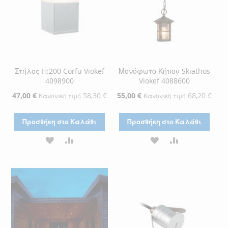
Στήλος H:200 Corfu Viokef
Μονόφωτο Κήπου Skiathos
4098900
Viokef 4088600
Ειδική
47,00 €
58,30 €
Ειδική
55,00 €
68,20 €
Κανονική τιμή
Κανονική τιμή
Τιμή
Τιμή
Προσθήκη στο Καλάθι
Προσθήκη στο Καλάθι
ΠΡΟΣΘΉΚΗ
ΠΡΟΣΘΉΚΗ
ΠΡΟΣΘΉΚΗ
ΠΡΟΣΘΉΚΗ
ΣΤΗ
ΓΙΑ
ΣΤΗ
ΓΙΑ
ΛΊΣΤΑ
ΣΎΓΚΡΙΣΗ
ΛΊΣΤΑ
ΣΎΓΚΡΙΣΗ
ΕΠΙΘΥΜΙΏΝ
ΕΠΙΘΥΜΙΏΝ