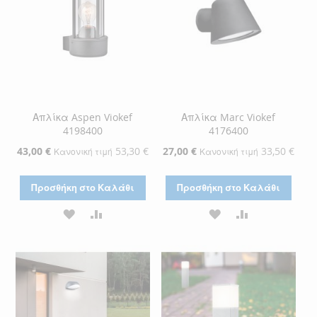
Απλίκα Aspen Viokef
Απλίκα Marc Viokef
4198400
4176400
Ειδική
43,00 €
53,30 €
Ειδική
27,00 €
33,50 €
Κανονική τιμή
Κανονική τιμή
Τιμή
Τιμή
Προσθήκη στο Καλάθι
Προσθήκη στο Καλάθι
ΠΡΟΣΘΉΚΗ
ΠΡΟΣΘΉΚΗ
ΠΡΟΣΘΉΚΗ
ΠΡΟΣΘΉΚΗ
ΣΤΗ
ΓΙΑ
ΣΤΗ
ΓΙΑ
ΛΊΣΤΑ
ΣΎΓΚΡΙΣΗ
ΛΊΣΤΑ
ΣΎΓΚΡΙΣΗ
ΕΠΙΘΥΜΙΏΝ
ΕΠΙΘΥΜΙΏΝ