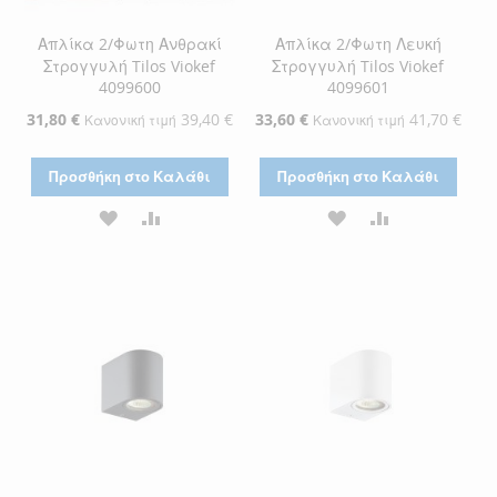
Απλίκα 2/Φωτη Ανθρακί
Απλίκα 2/Φωτη Λευκή
Στρογγυλή Tilos Viokef
Στρογγυλή Tilos Viokef
4099600
4099601
Ειδική
31,80 €
39,40 €
Ειδική
33,60 €
41,70 €
Κανονική τιμή
Κανονική τιμή
Τιμή
Τιμή
Προσθήκη στο Καλάθι
Προσθήκη στο Καλάθι
ΠΡΟΣΘΉΚΗ
ΠΡΟΣΘΉΚΗ
ΠΡΟΣΘΉΚΗ
ΠΡΟΣΘΉΚΗ
ΣΤΗ
ΓΙΑ
ΣΤΗ
ΓΙΑ
ΛΊΣΤΑ
ΣΎΓΚΡΙΣΗ
ΛΊΣΤΑ
ΣΎΓΚΡΙΣΗ
ΕΠΙΘΥΜΙΏΝ
ΕΠΙΘΥΜΙΏΝ