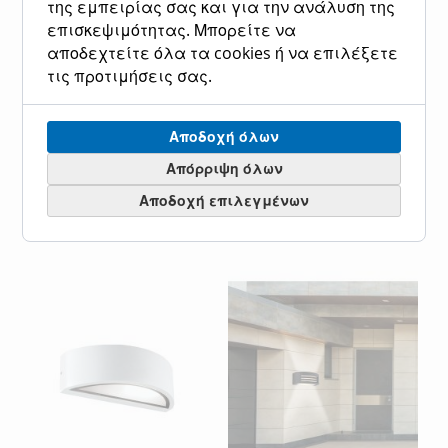
της εμπειρίας σας και για την ανάλυση της
επισκεψιμότητας. Μπορείτε να
αποδεχτείτε όλα τα cookies ή να επιλέξετε
τις προτιμήσεις σας.
Απλίκα Τετράγωνη Jazz
Απλίκα Ασημί W:260
Viokef 4211200
Rhodes Viokef 4100700
Αποδοχή όλων
Ειδική
63,00 €
78,10 €
Ειδική
51,00 €
63,20 €
Κανονική τιμή
Κανονική τιμή
Τιμή
Τιμή
Απόρριψη όλων
Προσθήκη στο Καλάθι
Προσθήκη στο Καλάθι
Αποδοχή επιλεγμένων
ΠΡΟΣΘΉΚΗ
ΠΡΟΣΘΉΚΗ
ΠΡΟΣΘΉΚΗ
ΠΡΟΣΘΉΚΗ
ΣΤΗ
ΓΙΑ
ΣΤΗ
ΓΙΑ
ΛΊΣΤΑ
ΣΎΓΚΡΙΣΗ
ΛΊΣΤΑ
ΣΎΓΚΡΙΣΗ
ΕΠΙΘΥΜΙΏΝ
ΕΠΙΘΥΜΙΏΝ