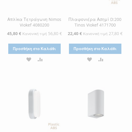
Απλίκα Τετράγωνη Nimos
Πλαφονιέρα Ασημί D:200
Viokef 4080200
Tinos Viokef 4171700
Ειδική
45,80 €
56,80 €
Ειδική
22,40 €
27,80 €
Κανονική τιμή
Κανονική τιμή
Τιμή
Τιμή
Προσθήκη στο Καλάθι
Προσθήκη στο Καλάθι
ΠΡΟΣΘΉΚΗ
ΠΡΟΣΘΉΚΗ
ΠΡΟΣΘΉΚΗ
ΠΡΟΣΘΉΚΗ
ΣΤΗ
ΓΙΑ
ΣΤΗ
ΓΙΑ
ΛΊΣΤΑ
ΣΎΓΚΡΙΣΗ
ΛΊΣΤΑ
ΣΎΓΚΡΙΣΗ
ΕΠΙΘΥΜΙΏΝ
ΕΠΙΘΥΜΙΏΝ