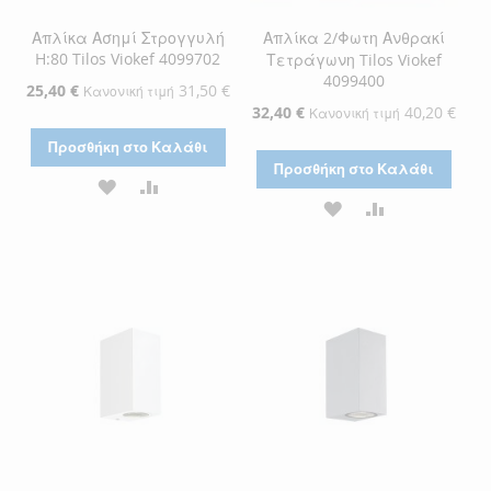
Απλίκα Ασημί Στρογγυλή
Απλίκα 2/Φωτη Ανθρακί
H:80 Tilos Viokef 4099702
Τετράγωνη Tilos Viokef
4099400
Ειδική
25,40 €
31,50 €
Κανονική τιμή
Τιμή
Ειδική
32,40 €
40,20 €
Κανονική τιμή
Τιμή
Προσθήκη στο Καλάθι
Προσθήκη στο Καλάθι
ΠΡΟΣΘΉΚΗ
ΠΡΟΣΘΉΚΗ
ΠΡΟΣΘΉΚΗ
ΠΡΟΣΘΉΚΗ
ΣΤΗ
ΓΙΑ
ΣΤΗ
ΓΙΑ
ΛΊΣΤΑ
ΣΎΓΚΡΙΣΗ
ΛΊΣΤΑ
ΣΎΓΚΡΙΣΗ
ΕΠΙΘΥΜΙΏΝ
ΕΠΙΘΥΜΙΏΝ