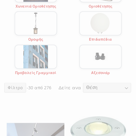
Χωνευτά Οριοθέτησης
Οριοθέτησης
Οροφής
Επιδαπέδια
Προβολείς Γραμμικοί
Αξεσουάρ
Δείτε ανα
Στοιχεία
Φίλτρο
1
-
30
από
276