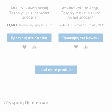
Απλίκα 2/Φωτη Λευκή
Απλίκα 2/Φωτη Ασημί
Τετράγωνη Tilos Viokef
Τετράγωνη H:150 Tilos
4099401
Viokef 4099402
Ειδική
33,60 €
41,70 €
Ειδική
32,40 €
40,20 €
Κανονική τιμή
Κανονική τιμή
Τιμή
Τιμή
Προσθήκη στο Καλάθι
Προσθήκη στο Καλάθι
ΠΡΟΣΘΉΚΗ
ΠΡΟΣΘΉΚΗ
ΠΡΟΣΘΉΚΗ
ΠΡΟΣΘΉΚΗ
ΣΤΗ
ΓΙΑ
ΣΤΗ
ΓΙΑ
ΛΊΣΤΑ
ΣΎΓΚΡΙΣΗ
ΛΊΣΤΑ
ΣΎΓΚΡΙΣΗ
Load more products
ΕΠΙΘΥΜΙΏΝ
ΕΠΙΘΥΜΙΏΝ
Σύγκριση Προϊόντων