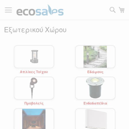
Μετάβαση
στο
Τ
περιεχόμενο
Filtrer
Εξωτερικού Χώρου
Απλίκες Τοίχου
Εδάφους
Προβολείς
Ενδοδαπέδια