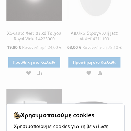
Χωνευτό Φωτιστικό Τοίχου
Απλίκα Στρογγυλή Jazz
Royal Viokef 4223000
Viokef 4211100
Ειδική
19,80 €
24,60 €
Ειδική
63,00 €
78,10 €
Κανονική τιμή
Κανονική τιμή
Τιμή
Τιμή
Προσθήκη στο Καλάθι
Προσθήκη στο Καλάθι
ΠΡΟΣΘΉΚΗ
ΠΡΟΣΘΉΚΗ
ΠΡΟΣΘΉΚΗ
ΠΡΟΣΘΉΚΗ
ΣΤΗ
ΓΙΑ
ΣΤΗ
ΓΙΑ
ΛΊΣΤΑ
ΣΎΓΚΡΙΣΗ
ΛΊΣΤΑ
ΣΎΓΚΡΙΣΗ
ΕΠΙΘΥΜΙΏΝ
ΕΠΙΘΥΜΙΏΝ
Χρησιμοποιούμε cookies
Χρησιμοποιούμε cookies για τη βελτίωση