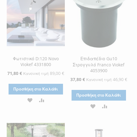
Φωτιστικό D:120 Novo
Επιδαπέδιο Gu10
Viokef 4331800
Στρογγυλό Franco Viokef
4053900
Ειδική
71,80 €
89,00 €
Κανονική τιμή
Τιμή
Ειδική
37,80 €
46,90 €
Κανονική τιμή
Τιμή
Προσθήκη στο Καλάθι
Προσθήκη στο Καλάθι
ΠΡΟΣΘΉΚΗ
ΠΡΟΣΘΉΚΗ
ΠΡΟΣΘΉΚΗ
ΠΡΟΣΘΉΚΗ
ΣΤΗ
ΓΙΑ
ΣΤΗ
ΓΙΑ
ΛΊΣΤΑ
ΣΎΓΚΡΙΣΗ
ΛΊΣΤΑ
ΣΎΓΚΡΙΣΗ
ΕΠΙΘΥΜΙΏΝ