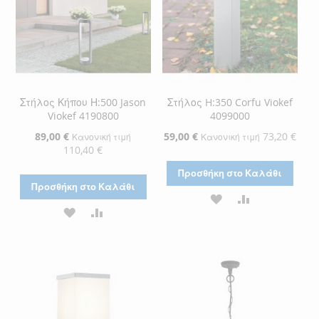
Στήλος Κήπου Η:500 Jason
Στήλος H:350 Corfu Viokef
Viokef 4190800
4099000
Ειδική
89,00 €
Ειδική
59,00 €
73,20 €
Κανονική τιμή
Κανονική τιμή
Τιμή
Τιμή
110,40 €
Προσθήκη στο Καλάθι
Προσθήκη στο Καλάθι
ΠΡΟΣΘΉΚΗ
ΠΡΟΣΘΉΚΗ
ΠΡΟΣΘΉΚΗ
ΠΡΟΣΘΉΚΗ
ΣΤΗ
ΓΙΑ
ΣΤΗ
ΓΙΑ
ΛΊΣΤΑ
ΣΎΓΚΡΙΣΗ
ΛΊΣΤΑ
ΣΎΓΚΡΙΣΗ
ΕΠΙΘΥΜΙΏΝ
ΕΠΙΘΥΜΙΏΝ