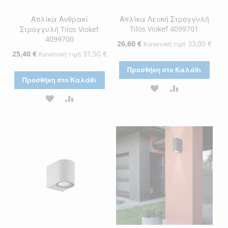
Απλίκα Ανθρακί
Απλίκα Λευκή Στρογγυλή
Tilos Viokef 4099701
Στρογγυλή Tilos Viokef
4099700
Ειδική
26,60 €
33,00 €
Κανονική τιμή
Τιμή
Ειδική
25,40 €
31,50 €
Κανονική τιμή
Τιμή
Προσθήκη στο Καλάθι
Προσθήκη στο Καλάθι
ΠΡΟΣΘΉΚΗ
ΠΡΟΣΘΉΚΗ
ΠΡΟΣΘΉΚΗ
ΠΡΟΣΘΉΚΗ
ΣΤΗ
ΓΙΑ
ΣΤΗ
ΓΙΑ
ΛΊΣΤΑ
ΣΎΓΚΡΙΣΗ
ΛΊΣΤΑ
ΣΎΓΚΡΙΣΗ
ΕΠΙΘΥΜΙΏΝ
ΕΠΙΘΥΜΙΏΝ