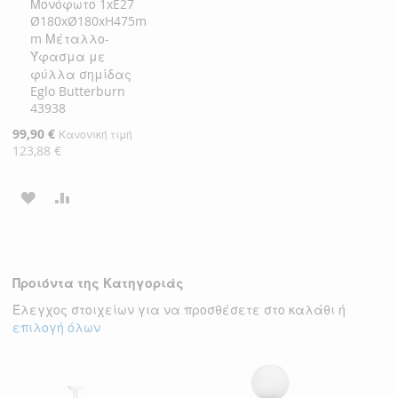
Μονόφωτο 1xE27
Καλάθι
Ø180xØ180xH475m
m Μέταλλο-
Ύφασμα με
φύλλα σημίδας
Eglo Butterburn
43938
Ειδική
99,90 €
Κανονική τιμή
Τιμή
123,88 €
ΠΡΟΣΘΉΚΗ
ΠΡΟΣΘΉΚΗ
ΣΤΗ
ΓΙΑ
ΛΊΣΤΑ
ΣΎΓΚΡΙΣΗ
Προιόντα της Κατηγοριάς
ΕΠΙΘΥΜΙΏΝ
Έλεγχος στοιχείων για να προσθέσετε στο καλάθι ή
επιλογή όλων