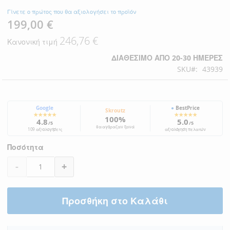
Γίνετε ο πρώτος που θα αξιολογήσει το προϊόν
199,00 €
Ειδική
Τιμή
246,76 €
Κανονική τιμή
ΔΙΑΘΈΣΙΜΟ ΑΠΌ 20-30 ΗΜΈΡΕΣ
SKU
43939
Google
●
BestPrice
Skroutz
★★★★★
★★★★★
100%
4.8
5.0
/5
/5
θα αγόραζαν ξανά
109 αξιολογήσεις
αξιολόγηση πελατών
Ποσότητα
-
+
Προσθήκη στο Καλάθι