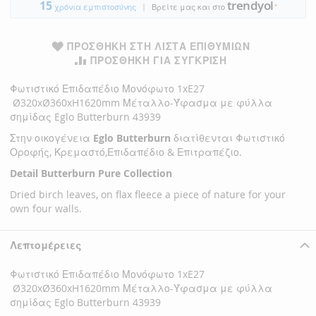
trendyol
15
|
●
χρόνια εμπιστοσύνης
Βρείτε μας και στο
ΠΡΟΣΘΉΚΗ ΣΤΗ ΛΊΣΤΑ ΕΠΙΘΥΜΙΏΝ
ΠΡΟΣΘΉΚΗ ΓΙΑ ΣΎΓΚΡΙΣΗ
Φωτιστικό Επιδαπέδιο Μονόφωτο 1xE27
Ø320xØ360xH1620mm Μέταλλο-Ύφασμα με φύλλα
σημίδας Eglo Butterburn 43939
Στην οικογένεια
Eglo Butterburn
διατίθενται Φωτιστικό
Οροφής, Κρεμαστό,Επιδαπέδιο & Επιτραπέζιο.
Detail Butterburn Pure Collection
Dried birch leaves, on flax fleece a piece of nature for your
own four walls.
Λεπτομέρειες
Φωτιστικό Επιδαπέδιο Μονόφωτο 1xE27
Ø320xØ360xH1620mm Μέταλλο-Ύφασμα με φύλλα
σημίδας Eglo Butterburn 43939