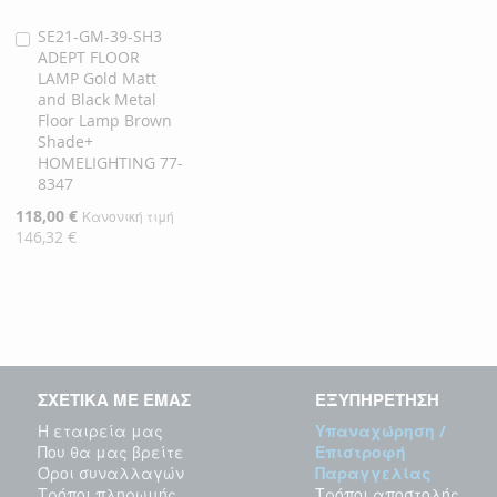
SE21-GM-39-SH3
Προσθήκη
ADEPT FLOOR
στο
LAMP Gold Matt
Καλάθι
and Black Metal
Floor Lamp Brown
Shade+
HOMELIGHTING 77-
8347
Ειδική
118,00 €
Κανονική τιμή
Τιμή
146,32 €
ΣΧΕΤΙΚΑ ΜΕ ΕΜΑΣ
ΕΞΥΠΗΡΕΤΗΣΗ
Η εταιρεία μας
Υπαναχώρηση /
Που θα μας βρείτε
Επιστροφή
Όροι συναλλαγών
Παραγγελίας
Τρόποι πληρωμής
Τρόποι αποστολής