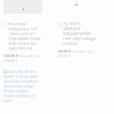
FLC 930 SL
Φωτιστικό
Προσθήκη
Προσθήκη
ΔΑΠΕΔΟΥ
Επιδαπέδιο 120-
στο
στο
130cm Led CCT
ΣΧΕΔΙΑΣΤΗΡΙΟΥ
Καλάθι
Καλάθι
2700-4000K 20+8w
ΓΚΡΙ 1ΧΕ27 ARlight
RGB 1012lm Sun
0154050
Light PIKE-20F
Ειδική
34,00 €
Κανονική τιμή
Τιμή
Ειδική
120,00 €
42,00 €
Κανονική τιμή
Τιμή
148,80 €