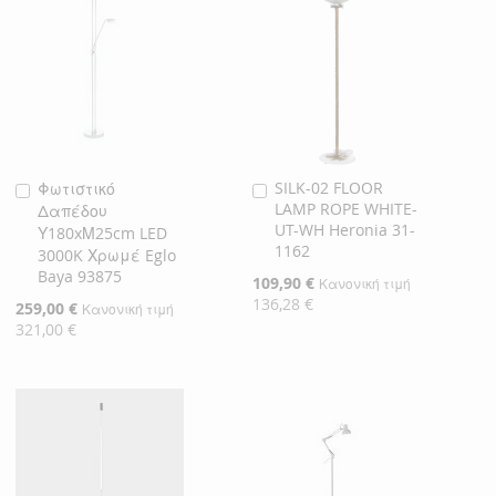
SILK-02 FLOOR
Φωτιστικό
Προσθήκη
Προσθήκη
LAMP ROPE WHITE-
Δαπέδου
στο
στο
UT-WH Heronia 31-
Υ180xΜ25cm LED
Καλάθι
Καλάθι
1162
3000K Χρωμέ Eglo
Baya 93875
Ειδική
109,90 €
Κανονική τιμή
Τιμή
136,28 €
Ειδική
259,00 €
Κανονική τιμή
Τιμή
321,00 €