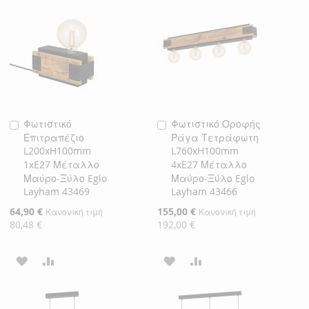
ΛΊΣΤΑ
ΣΎΓΚΡΙΣΗ
ΛΊΣΤΑ
ΣΎΓΚΡΙΣΗ
ΕΠΙΘΥΜΙΏΝ
ΕΠΙΘΥΜΙΏΝ
Φωτιστικό
Φωτιστικό Οροφής
Προσθήκη
Προσθήκη
Επιτραπέζιο
Ράγα Τετράφωτη
στο
στο
L200xH100mm
L760xH100mm
Καλάθι
Καλάθι
1xE27 Μέταλλο
4xE27 Μέταλλο
Μαύρο-Ξύλο Eglo
Μαύρο-Ξύλο Eglo
Layham 43469
Layham 43466
Ειδική
64,90 €
Ειδική
155,00 €
Κανονική τιμή
Κανονική τιμή
Τιμή
Τιμή
80,48 €
192,00 €
ΠΡΟΣΘΉΚΗ
ΠΡΟΣΘΉΚΗ
ΠΡΟΣΘΉΚΗ
ΠΡΟΣΘΉΚΗ
ΣΤΗ
ΓΙΑ
ΣΤΗ
ΓΙΑ
ΛΊΣΤΑ
ΣΎΓΚΡΙΣΗ
ΛΊΣΤΑ
ΣΎΓΚΡΙΣΗ