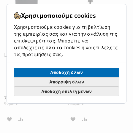
Χρησιμοποιούμε cookies
Χρησιμοποιούμε cookies για τη βελτίωση
της εμπειρίας σας και για την ανάλυση της
επισκεψιμότητας. Μπορείτε να
αποδεχτείτε όλα τα cookies ή να επιλέξετε
τις προτιμήσεις σας.
Φωτιστικό
Φωτιστικό
Προσθήκη
Προσθήκη
Επιτραπέζιο
Κρεμαστό
στο
στο
Λαμπατέρ
Τρίφωτο Ροζέτα
Καλάθι
Καλάθι
Ø150xH425mm
Ø615xH1300mm
Αποδοχή όλων
1xE27 Μέταλλο
3xE27 Μέταλλο
Απόρριψη όλων
Μαύρο-Ξύλο Eglo
Μαύρο-Ξύλο Eglo
Basildon 43569
Basildon 43463
Αποδοχή επιλεγμένων
Ειδική
74,90 €
Ειδική
189,00 €
Κανονική τιμή
Κανονική τιμή
Τιμή
Τιμή
92,00 €
234,00 €
ΠΡΟΣΘΉΚΗ
ΠΡΟΣΘΉΚΗ
ΠΡΟΣΘΉΚΗ
ΠΡΟΣΘΉΚΗ
ΣΤΗ
ΓΙΑ
ΣΤΗ
ΓΙΑ