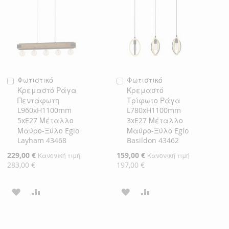
ΕΠΙΘΥΜΙΏΝ
ΕΠΙΘΥΜΙΏΝ
Φωτιστικό
Φωτιστικό
Προσθήκη
Προσθήκη
Κρεμαστό Ράγα
Κρεμαστό
στο
στο
Πεντάφωτη
Τρίφωτο Ράγα
Καλάθι
Καλάθι
L960xH1100mm
L780xH1100mm
5xE27 Μέταλλο
3xE27 Μέταλλο
Μαύρο-Ξύλο Eglo
Μαύρο-Ξύλο Eglo
Layham 43468
Basildon 43462
Ειδική
229,00 €
Ειδική
159,00 €
Κανονική τιμή
Κανονική τιμή
Τιμή
Τιμή
283,00 €
197,00 €
ΠΡΟΣΘΉΚΗ
ΠΡΟΣΘΉΚΗ
ΠΡΟΣΘΉΚΗ
ΠΡΟΣΘΉΚΗ
ΣΤΗ
ΓΙΑ
ΣΤΗ
ΓΙΑ
ΛΊΣΤΑ
ΣΎΓΚΡΙΣΗ
ΛΊΣΤΑ
ΣΎΓΚΡΙΣΗ