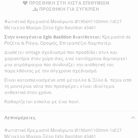
ΠΡΟΣΘΉΚΗ ΣΤΗ ΛΊΣΤΑ ΕΠΙΘΥΜΙΏΝ
ΠΡΟΣΘΉΚΗ ΓΙΑ ΣΎΓΚΡΙΣΗ
Φωτιστικό Κρεμαστό Μονόφωτο Ø190xH1100mm 1xE27
Μέταλλο Μαύρο-Ξύλο Eglo Basildon 43461
Στην οικογένεια Eglo Basildon διατίθενται:
Κρεμαστό σε
Ροζέτα & Ράγα, Οροφής, Επιτραπέζιο Λαμπατέρ.
Διαθέτει vintage σχεδιασμό που προσδίδει στυλ και
χαρακτήρα στον χώρο σας, ενώ ταυτόχρονα δημιουργεί
μια ατμόσφαιρα που συνδυάζει την αισθητική του
παρελθόντος με τον σύγχρονο σχεδιασμό.
Είναι κατασκευασμένο από μέταλλο & Ξύλο & πέρα από
τη μοντέρνα νότα που προσφέρει, είναι ιδιαίτερα
ανθεκτικό στον χρόνο.
Καθαρίζεται εύκολα με ένα πανί.
Λεπτομέρειες
Φωτιστικό Κρεμαστό Μονόφωτο Ø190xH1100mm 1xE27
Μέταλλο Μαύρο-Ξύλο Eglo Basildon 43461