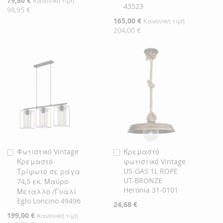
79,80 €
Κανονική τιμή
43523
Τιμή
98,95 €
Ειδική
165,00 €
Κανονική τιμή
Τιμή
204,00 €
Φωτιστικό Vintage
Κρεμαστό
Προσθήκη
Προσθήκη
Κρεμαστό
φωτιστικό Vintage
στο
στο
US-GAS 1L ROPE
Τρίφωτο σε ράγα
Καλάθι
Καλάθι
UT-BRONZE
74,5 εκ. Μαύρο
Heronia 31-0101
Μέταλλο /Γυαλί
Eglo Loncino 49496
24,68 €
Ειδική
199,00 €
Κανονική τιμή
Τιμή