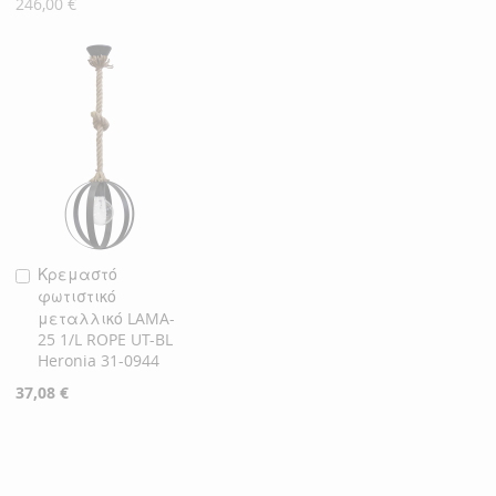
246,00 €
Κρεμαστό
Προσθήκη
φωτιστικό
στο
μεταλλικό LAMA-
Καλάθι
25 1/L ROPE UT-BL
Heronia 31-0944
37,08 €