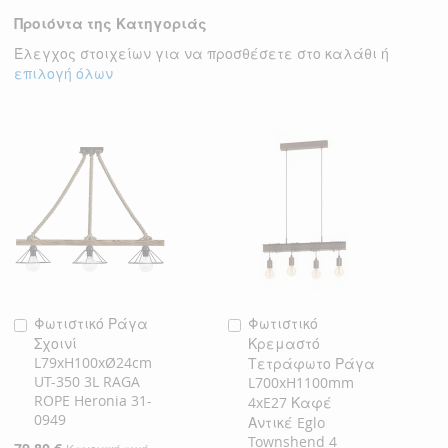
Προιόντα της Κατηγοριάς
ΕΠΙΘΥΜΙΏΝ
ΕΠΙΘΥΜΙΏΝ
Έλεγχος στοιχείων για να προσθέσετε στο καλάθι ή
επιλογή όλων
Φωτιστικό Ράγα
Φωτιστικό
Προσθήκη
Προσθήκη
Σχοινί
Κρεμαστό
στο
στο
L79xH100xØ24cm
Τετράφωτο Ράγα
Καλάθι
Καλάθι
UT-350 3L RAGA
L700xH1100mm
ROPE Heronia 31-
4xE27 Καφέ
0949
Αντικέ Eglo
Townshend 4
Ειδική