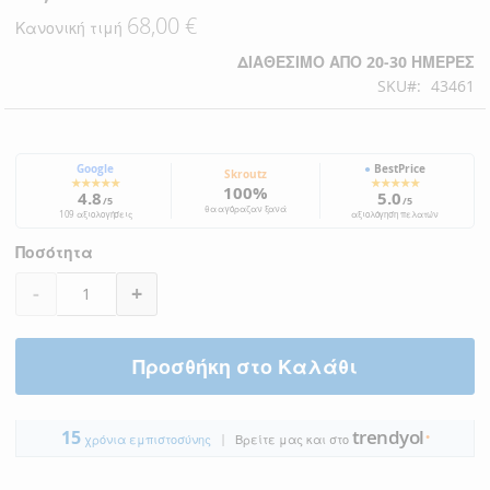
Τιμή
68,00 €
Κανονική τιμή
ΔΙΑΘΈΣΙΜΟ ΑΠΌ 20-30 ΗΜΈΡΕΣ
SKU
43461
Google
●
BestPrice
Skroutz
★★★★★
★★★★★
100%
4.8
5.0
/5
/5
θα αγόραζαν ξανά
109 αξιολογήσεις
αξιολόγηση πελατών
Ποσότητα
-
+
Προσθήκη στο Καλάθι
trendyol
15
|
●
χρόνια εμπιστοσύνης
Βρείτε μας και στο