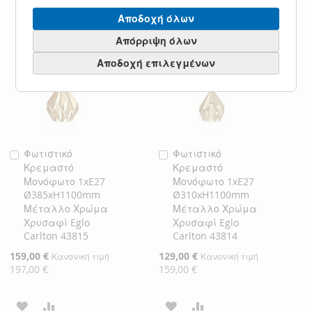
ΛΊΣΤΑ
ΣΎΓΚΡΙΣΗ
Αποδοχή όλων
ΣΤΗ
ΓΙΑ
ΕΠΙΘΥΜΙΏΝ
Απόρριψη όλων
ΛΊΣΤΑ
ΣΎΓΚΡΙΣΗ
Αποδοχή επιλεγμένων
ΕΠΙΘΥΜΙΏΝ
Φωτιστικό
Φωτιστικό
Προσθήκη
Προσθήκη
Κρεμαστό
Κρεμαστό
στο
στο
Μονόφωτο 1xE27
Μονόφωτο 1xE27
Καλάθι
Καλάθι
Ø385xH1100mm
Ø310xH1100mm
Μέταλλο Χρώμα
Μέταλλο Χρώμα
Χρυσαφί Eglo
Χρυσαφί Eglo
Carlton 43815
Carlton 43814
Ειδική
159,00 €
Ειδική
129,00 €
Κανονική τιμή
Κανονική τιμή
Τιμή
Τιμή
197,00 €
159,00 €
ΠΡΟΣΘΉΚΗ
ΠΡΟΣΘΉΚΗ
ΠΡΟΣΘΉΚΗ
ΠΡΟΣΘΉΚΗ