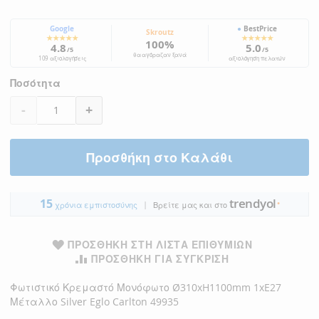
Google
●
BestPrice
Skroutz
★★★★★
★★★★★
100%
4.8
5.0
/5
/5
θα αγόραζαν ξανά
109 αξιολογήσεις
αξιολόγηση πελατών
Ποσότητα
-
+
Προσθήκη στο Καλάθι
trendyol
15
|
●
χρόνια εμπιστοσύνης
Βρείτε μας και στο
ΠΡΟΣΘΉΚΗ ΣΤΗ ΛΊΣΤΑ ΕΠΙΘΥΜΙΏΝ
ΠΡΟΣΘΉΚΗ ΓΙΑ ΣΎΓΚΡΙΣΗ
Φωτιστικό Κρεμαστό Μονόφωτο Ø310xH1100mm 1xE27
Μέταλλο Silver Eglo Carlton 49935