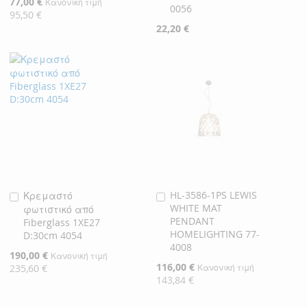
Ειδική
77,00 €
Κανονική τιμή
0056
Τιμή
95,50 €
22,20 €
HL-3586-1PS LEWIS
Κρεμαστό
Προσθήκη
Προσθήκη
WHITE MAT
φωτιστικό από
στο
στο
PENDANT
Fiberglass 1XE27
Καλάθι
Καλάθι
HOMELIGHTING 77-
D:30cm 4054
4008
Ειδική
190,00 €
Κανονική τιμή
Τιμή
Ειδική
116,00 €
235,60 €
Κανονική τιμή
Τιμή
143,84 €