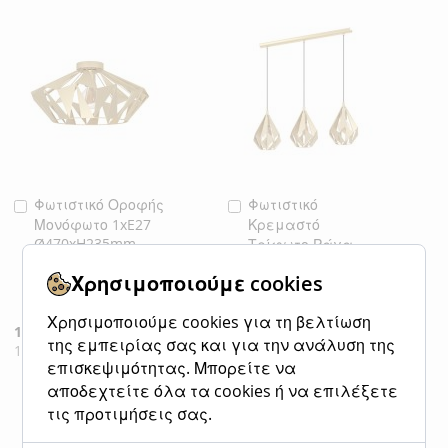
Φωτιστικό Οροφής
Φωτιστικό
Προσθήκη
Προσθήκη
Μονόφωτο 1xE27
Κρεμαστό
στο
στο
Ø470xH235mm
Τρίφωτο Ράγα
Καλάθι
Καλάθι
Μέταλλο Χρώμα
3xE27
Χρησιμοποιούμε cookies
L805xH1100mm
Χρυσαφί Eglo
Carlton 43908
Μέταλλο Χρώμα
Χρησιμοποιούμε cookies για τη βελτίωση
Χρυσαφί Eglo
Ειδική
149,00 €
Κανονική τιμή
Carlton 43909
της εμπειρίας σας και για την ανάλυση της
Τιμή
184,00 €
επισκεψιμότητας. Μπορείτε να
Ειδική
199,00 €
Κανονική τιμή
Τιμή
246,00 €
αποδεχτείτε όλα τα cookies ή να επιλέξετε
ΠΡΟΣΘΉΚΗ
ΠΡΟΣΘΉΚΗ
τις προτιμήσεις σας.
ΣΤΗ
ΓΙΑ
ΠΡΟΣΘΉΚΗ
ΠΡΟΣΘΉΚΗ