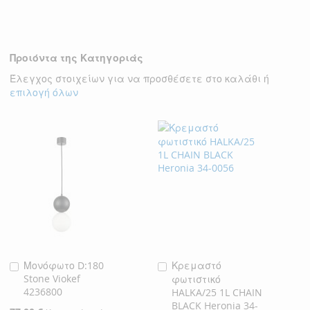
ΣΤΗ
ΓΙΑ
ΣΤΗ
ΓΙΑ
ΛΊΣΤΑ
ΣΎΓΚΡΙΣΗ
ΛΊΣΤΑ
ΣΎΓΚΡΙΣΗ
ΕΠΙΘΥΜΙΏΝ
Προιόντα της Κατηγοριάς
ΕΠΙΘΥΜΙΏΝ
Έλεγχος στοιχείων για να προσθέσετε στο καλάθι ή
επιλογή όλων
Μονόφωτο D:180
Κρεμαστό
Προσθήκη
Προσθήκη
Stone Viokef
φωτιστικό
στο
στο
4236800
HALKA/25 1L CHAIN
Καλάθι
Καλάθι
BLACK Heronia 34-