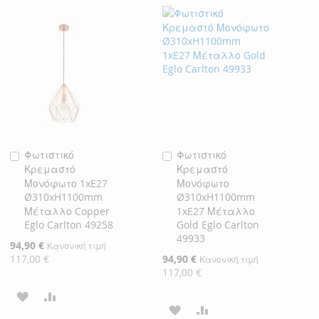
ΣΤΗ
ΓΙΑ
ΣΤΗ
ΓΙΑ
ΛΊΣΤΑ
ΣΎΓΚΡΙΣΗ
ΛΊΣΤΑ
ΣΎΓΚΡΙΣΗ
ΕΠΙΘΥΜΙΏΝ
ΕΠΙΘΥΜΙΏΝ
Φωτιστικό
Φωτιστικό
Προσθήκη
Προσθήκη
Κρεμαστό
Κρεμαστό
στο
στο
Μονόφωτο 1xE27
Μονόφωτο
Καλάθι
Καλάθι
Ø310xH1100mm
Ø310xH1100mm
Μέταλλο Copper
1xE27 Μέταλλο
Eglo Carlton 49258
Gold Eglo Carlton
49933
Ειδική
94,90 €
Κανονική τιμή
Τιμή
117,00 €
Ειδική
94,90 €
Κανονική τιμή
Τιμή
117,00 €
ΠΡΟΣΘΉΚΗ
ΠΡΟΣΘΉΚΗ
ΠΡΟΣΘΉΚΗ
ΠΡΟΣΘΉΚΗ