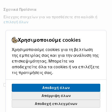
Σχετικά Προϊόντα
Έλεγχος στοιχείων για να προσθέσετε στο καλάθι ή
επιλογή όλων
Χρησιμοποιούμε cookies
Χρησιμοποιούμε cookies για τη βελτίωση
της εμπειρίας σας και για την ανάλυση της
επισκεψιμότητας. Μπορείτε να
αποδεχτείτε όλα τα cookies ή να επιλέξετε
τις προτιμήσεις σας.
Φωτιστικό Οροφής
Φωτιστικό
Προσθήκη
Προσθήκη
Αποδοχή όλων
Μονόφωτο 1xE27
Κρεμαστό
στο
στο
Ø470xH235mm
Τρίφωτο Ράγα
Καλάθι
Καλάθι
Απόρριψη όλων
Μέταλλο Χρώμα
3xE27
Αποδοχή επιλεγμένων
L805xH1100mm
Χρυσαφί Eglo
Carlton 43908
Μέταλλο Χρώμα