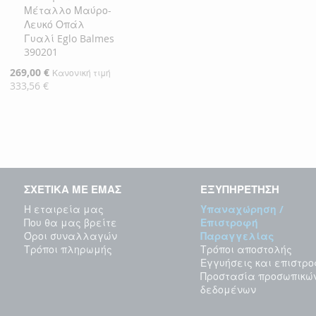
Μέταλλο Μαύρο-
Λευκό Οπάλ
Γυαλί Eglo Balmes
390201
Ειδική
269,00 €
Κανονική τιμή
Τιμή
333,56 €
ΣΧΕΤΙΚΑ ΜΕ ΕΜΑΣ
ΕΞΥΠΗΡΕΤΗΣΗ
Η εταιρεία μας
Υπαναχώρηση /
Που θα μας βρείτε
Επιστροφή
Όροι συναλλαγών
Παραγγελίας
Τρόποι πληρωμής
Τρόποι αποστολής
Εγγυήσεις και επιστρ
Προστασία προσωπικώ
δεδομένων