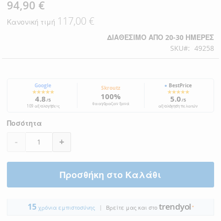
94,90 €
Ειδική
Τιμή
117,00 €
Κανονική τιμή
ΔΙΑΘΈΣΙΜΟ ΑΠΌ 20-30 ΗΜΈΡΕΣ
SKU
49258
Google
●
BestPrice
Skroutz
★★★★★
★★★★★
100%
4.8
5.0
/5
/5
θα αγόραζαν ξανά
109 αξιολογήσεις
αξιολόγηση πελατών
Ποσότητα
-
+
Προσθήκη στο Καλάθι
trendyol
15
|
●
χρόνια εμπιστοσύνης
Βρείτε μας και στο