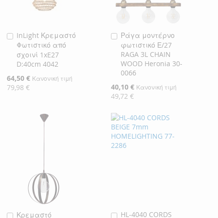
InLight Κρεμαστό
Ράγα μοντέρνο
Προσθήκη
Προσθήκη
Φωτιστικό από
φωτιστικό Ε/27
στο
στο
RAGA 3L CHAIN
σχοινί 1xE27
Καλάθι
Καλάθι
WOOD Heronia 30-
D:40cm 4042
0066
Ειδική
64,50 €
Κανονική τιμή
Τιμή
Ειδική
40,10 €
79,98 €
Κανονική τιμή
Τιμή
49,72 €
HL-4040 CORDS
Κρεμαστό
Προσθήκη
Προσθήκη