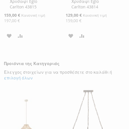
Χρυσαφί Eglo
Χρυσαφί Eglo
Carlton 43815
Carlton 43814
Ειδική
159,00 €
Ειδική
129,00 €
Κανονική τιμή
Κανονική τιμή
Τιμή
Τιμή
197,00 €
159,00 €
ΠΡΟΣΘΉΚΗ
ΠΡΟΣΘΉΚΗ
ΠΡΟΣΘΉΚΗ
ΠΡΟΣΘΉΚΗ
ΣΤΗ
ΓΙΑ
ΣΤΗ
ΓΙΑ
ΛΊΣΤΑ
ΣΎΓΚΡΙΣΗ
ΛΊΣΤΑ
ΣΎΓΚΡΙΣΗ
Προιόντα της Κατηγοριάς
ΕΠΙΘΥΜΙΏΝ
ΕΠΙΘΥΜΙΏΝ
Έλεγχος στοιχείων για να προσθέσετε στο καλάθι ή
επιλογή όλων