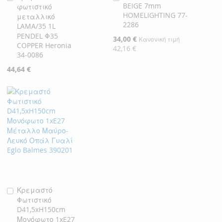
BEIGE 7mm
φωτιστικό
στο
στο
HOMELIGHTING 77-
μεταλλικό
Καλάθι
Καλάθι
2286
LAMA/35 1L
PENDEL Φ35
Ειδική
34,00 €
Κανονική τιμή
COPPER Heronia
Τιμή
42,16 €
34-0086
44,64 €
Κρεμαστό
Προσθήκη
Φωτιστικό
στο
D41,5xH150cm
Καλάθι
Μονόφωτο 1xE27