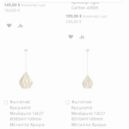
Χρυσαφί Eglo
Ειδική
149,00 €
Κανονική τιμή
Carlton 43909
Τιμή
184,00 €
Ειδική
199,00 €
Κανονική τιμή
Τιμή
246,00 €
ΠΡΟΣΘΉΚΗ
ΠΡΟΣΘΉΚΗ
ΣΤΗ
ΓΙΑ
ΠΡΟΣΘΉΚΗ
ΠΡΟΣΘΉΚΗ
ΛΊΣΤΑ
ΣΎΓΚΡΙΣΗ
ΣΤΗ
ΓΙΑ
ΕΠΙΘΥΜΙΏΝ
ΛΊΣΤΑ
ΣΎΓΚΡΙΣΗ
ΕΠΙΘΥΜΙΏΝ
Φωτιστικό
Φωτιστικό
Προσθήκη
Προσθήκη
Κρεμαστό
Κρεμαστό
στο
στο
Μονόφωτο 1xE27
Μονόφωτο 1xE27
Καλάθι
Καλάθι
Ø385xH1100mm
Ø310xH1100mm
Μέταλλο Χρώμα
Μέταλλο Χρώμα