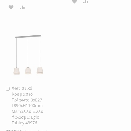
ΠΡΟΣΘΉΚΗ
ΠΡΟΣΘΉΚΗ
ΠΡΟΣΘΉΚΗ
ΠΡΟΣΘΉΚΗ
ΣΤΗ
ΓΙΑ
ΣΤΗ
ΓΙΑ
ΛΊΣΤΑ
ΣΎΓΚΡΙΣΗ
ΛΊΣΤΑ
ΣΎΓΚΡΙΣΗ
ΕΠΙΘΥΜΙΏΝ
ΕΠΙΘΥΜΙΏΝ
Φωτιστικό
Προσθήκη
Κρεμαστό
στο
Τρίφωτο 3xE27
Καλάθι
L890xH1100mm
Μέταλλο-Ξύλο-
Ύφασμα Eglo
Tabley 43976
Ειδική