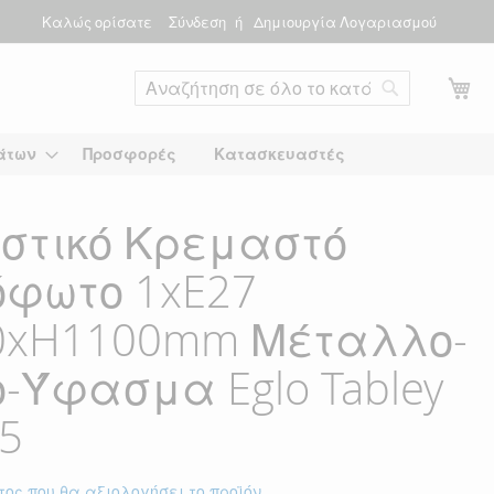
Καλώς ορίσατε
Σύνδεση
Δημιουργία Λογαριασμού
Το
Αναζήτηση
άτων
Προσφορές
Κατασκευαστές
στικό Κρεμαστό
φωτο 1xE27
0xH1100mm Μέταλλο-
-Ύφασμα Eglo Tabley
5
τος που θα αξιολογήσει το προϊόν