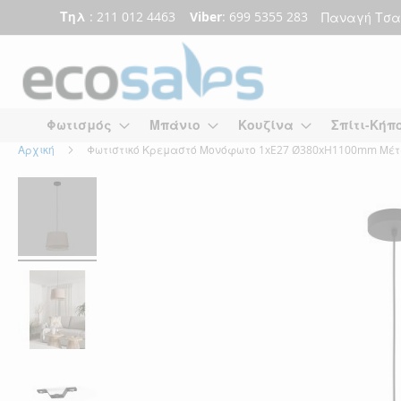
Τηλ
: 211 012 4463
Viber
: 699 5355 283
Παναγή Τσα
Μετάβαση
στο
περιεχόμενο
Φωτισμός
Μπάνιο
Κουζίνα
Σπίτι-Κήπ
Αρχική
Φωτιστικό Κρεμαστό Μονόφωτο 1xE27 Ø380xH1100mm Μέτα
Skip
Skip
to
to
the
the
end
beginning
of
of
the
the
images
images
gallery
gallery