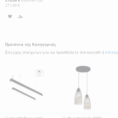
219,00 €
Κανονική τιμή
Τιμή
271,00 €
ΠΡΟΣΘΉΚΗ
ΠΡΟΣΘΉΚΗ
ΣΤΗ
ΓΙΑ
ΛΊΣΤΑ
ΣΎΓΚΡΙΣΗ
ΕΠΙΘΥΜΙΏΝ
Προιόντα της Κατηγοριάς
Έλεγχος στοιχείων για να προσθέσετε στο καλάθι ή
επιλο