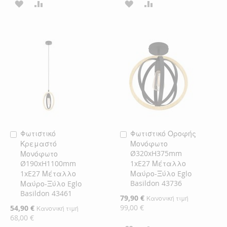
ΠΡΟΣΘΉΚΗ
ΠΡΟΣΘΉΚΗ
ΠΡΟΣΘΉΚΗ
ΠΡΟΣΘΉΚΗ
ΣΤΗ
ΓΙΑ
ΣΤΗ
ΓΙΑ
ΛΊΣΤΑ
ΣΎΓΚΡΙΣΗ
ΛΊΣΤΑ
ΣΎΓΚΡΙΣΗ
ΕΠΙΘΥΜΙΏΝ
ΕΠΙΘΥΜΙΏΝ
Φωτιστικό
Φωτιστικό Οροφής
Προσθήκη
Προσθήκη
Κρεμαστό
Μονόφωτο
στο
στο
Ø320xH375mm
Μονόφωτο
Καλάθι
Καλάθι
Ø190xH1100mm
1xE27 Μέταλλο
1xE27 Μέταλλο
Μαύρο-Ξύλο Eglo
Basildon 43736
Μαύρο-Ξύλο Eglo
Basildon 43461
Ειδική
79,90 €
Κανονική τιμή
Τιμή
99,00 €
Ειδική
54,90 €
Κανονική τιμή
Τιμή
68,00 €