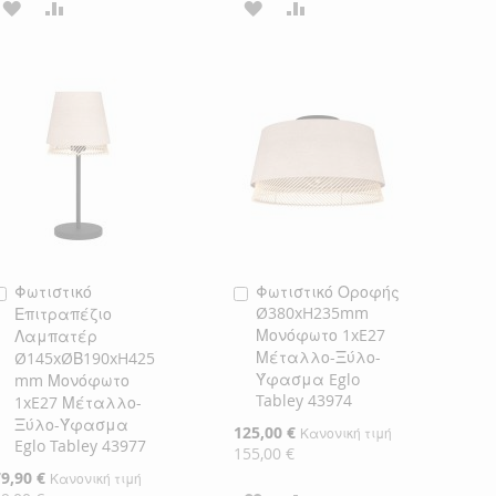
ΠΡΟΣΘΉΚΗ
ΠΡΟΣΘΉΚΗ
ΠΡΟΣΘΉΚΗ
ΠΡΟΣΘΉΚΗ
ΣΤΗ
ΓΙΑ
ΣΤΗ
ΓΙΑ
ΛΊΣΤΑ
ΣΎΓΚΡΙΣΗ
ΛΊΣΤΑ
ΣΎΓΚΡΙΣΗ
ΕΠΙΘΥΜΙΏΝ
ΕΠΙΘΥΜΙΏΝ
Φωτιστικό
Φωτιστικό Οροφής
Προσθήκη
Προσθήκη
Ø380xH235mm
Επιτραπέζιο
στο
στο
Μονόφωτο 1xE27
Λαμπατέρ
Καλάθι
Καλάθι
Μέταλλο-Ξύλο-
Ø145xØΒ190xH425
Ύφασμα Eglo
mm Μονόφωτο
Tabley 43974
1xE27 Μέταλλο-
Ξύλο-Ύφασμα
Ειδική
125,00 €
Κανονική τιμή
Eglo Tabley 43977
Τιμή
155,00 €
ιδική
79,90 €
Κανονική τιμή
ιμή