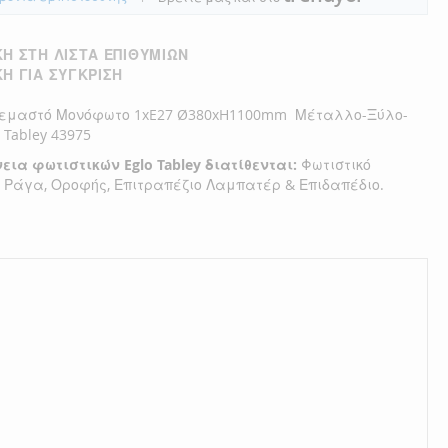
Η ΣΤΗ ΛΊΣΤΑ ΕΠΙΘΥΜΙΏΝ
Η ΓΙΑ ΣΎΓΚΡΙΣΗ
ρεμαστό Μονόφωτο 1xE27 Ø380xH1100mm Μέταλλο-Ξύλο-
Tabley 43975
εια φωτιστικών Eglo Tabley διατίθενται:
Φωτιστικό
 Ράγα, Οροφής, Επιτραπέζιο Λαμπατέρ & Επιδαπέδιο.