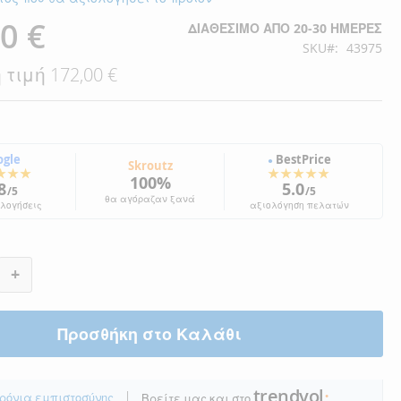
0 €
ΔΙΑΘΈΣΙΜΟ ΑΠΌ 20-30 ΗΜΈΡΕΣ
SKU
43975
 τιμή
172,00 €
ogle
BestPrice
●
Skroutz
★★★
★★★★★
100%
8
5.0
/5
/5
θα αγόραζαν ξανά
ολογήσεις
αξιολόγηση πελατών
+
Προσθήκη στο Καλάθι
trendyol
|
ρόνια εμπιστοσύνης
Βρείτε μας και στο
●