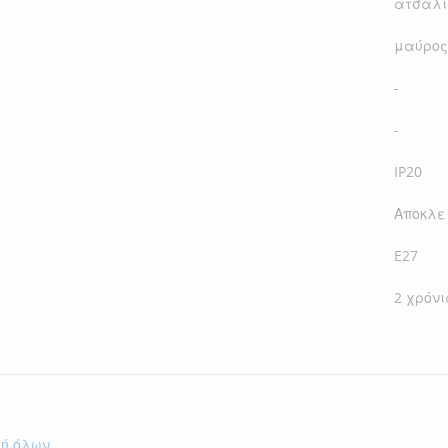
ατσάλι
μαύρος
-
-
IP20
Αποκλε
E27
2 χρόν
γή όλων