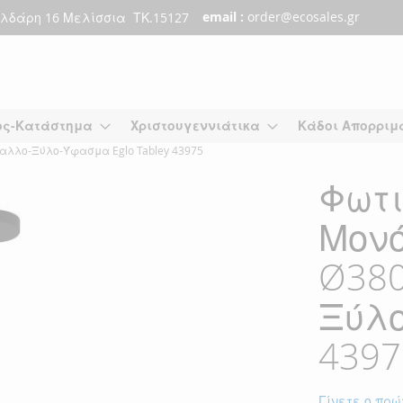
email :
order@ecosales.gr
λδάρη 16 Μελίσσια ΤΚ.15127
ος-Κατάστημα
Χριστουγεννιάτικα
Κάδοι Απορριμ
λλο-Ξύλο-Ύφασμα Eglo Tabley 43975
Φωτι
Μονό
Ø38
Ξύλο
4397
Γίνετε ο πρώ