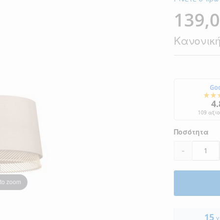
139,0
Ειδική
Τιμή
Κανονική
Go
★★
4.
109 αξι
Ποσότητα
-
 to zoom
15
χ