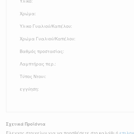
Υλικό:
Χρώμα:
Υλικο Γυαλιού/Καπέλου:
Χρώμα Γυαλιού/Καπέλου:
Βαθμός προστασίας:
Λαμπτήρας περ.:
Τύπος Ντουι:
εγγύηση:
Σχετικά Προϊόντα
Έλεγχος στοιχείων για να προσθέσετε στο καλάθι ή
επιλο