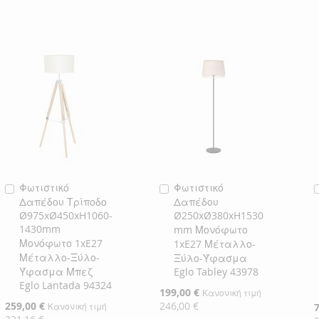
ΣΤΗ
ΓΙΑ
ΣΤΗ
ΓΙΑ
ΛΊΣΤΑ
ΣΎΓΚΡΙΣΗ
ΛΊΣΤΑ
ΣΎΓΚΡΙΣΗ
ΕΠΙΘΥΜΙΏΝ
ΕΠΙΘΥΜΙΏΝ
Φωτιστικό
Φωτιστικό
Προσθήκη
Προσθήκη
Δαπέδου Τρίποδο
Δαπέδου
στο
στο
Ø975xØ450xH1060-
Ø250xØ380xH1530
Καλάθι
Καλάθι
1430mm
mm Μονόφωτο
Μονόφωτο 1xE27
1xE27 Μέταλλο-
Μέταλλο-Ξύλο-
Ξύλο-Ύφασμα
Ύφασμα Μπεζ
Eglo Tabley 43978
Eglo Lantada 94324
Ειδική
199,00 €
Κανονική τιμή
Τιμή
Ειδική
259,00 €
246,00 €
Κανονική τιμή
Ε
Τιμή
Τ