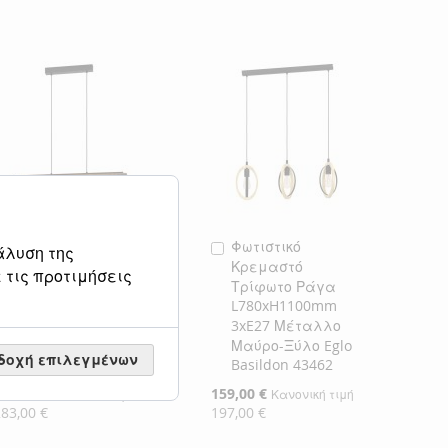
Φωτιστικό
Φωτιστικό
Προσθήκη
Προσθήκη
άλυση της
Κρεμαστό Ράγα
Κρεμαστό
στο
στο
 τις προτιμήσεις
Πεντάφωτη
Τρίφωτο Ράγα
Καλάθι
Καλάθι
L960xH1100mm
L780xH1100mm
5xE27 Μέταλλο
3xE27 Μέταλλο
Μαύρο-Ξύλο Eglo
Μαύρο-Ξύλο Eglo
δοχή επιλεγμένων
Layham 43468
Basildon 43462
ιδική
229,00 €
Ειδική
159,00 €
Κανονική τιμή
Κανονική τιμή
ιμή
Τιμή
283,00 €
197,00 €