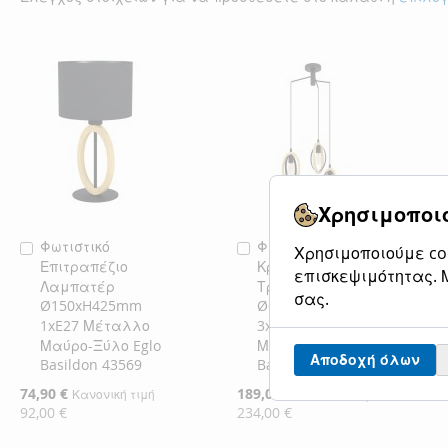
Χρησιμοποιο
Φωτιστικό
Φωτιστικό
Προσθήκη
Προσθήκη
Χρησιμοποιούμε coo
Επιτραπέζιο
Κρεμαστό
στο
στο
επισκεψιμότητας. Μ
Λαμπατέρ
Τρίφωτο Ροζέτα
Καλάθι
Καλάθι
σας.
Ø150xH425mm
Ø615xH1300mm
1xE27 Μέταλλο
3xE27 Μέταλλο
Μαύρο-Ξύλο Eglo
Μαύρο-Ξύλο Eglo
Αποδοχή όλων
Basildon 43569
Basildon 43463
Ειδική
74,90 €
Ειδική
189,00 €
Κανονική τιμή
Κανονική τιμή
Τιμή
Τιμή
92,00 €
234,00 €