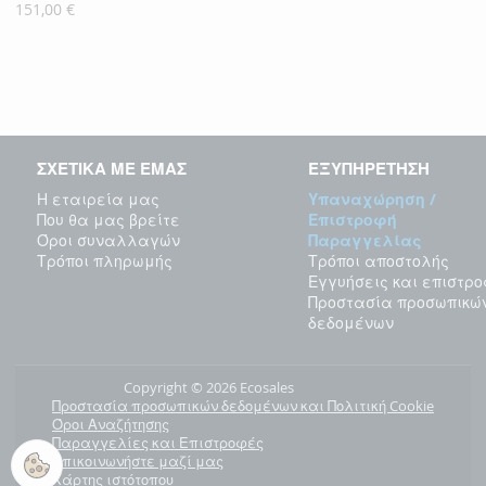
Τιμή
151,00 €
ΣΧΕΤΙΚΑ ΜΕ ΕΜΑΣ
ΕΞΥΠΗΡΕΤΗΣΗ
Η εταιρεία μας
Υπαναχώρηση /
Που θα μας βρείτε
Επιστροφή
Όροι συναλλαγών
Παραγγελίας
Τρόποι πληρωμής
Τρόποι αποστολής
Εγγυήσεις και επιστρ
Προστασία προσωπικώ
δεδομένων
Copyright © 2026 Ecosales
Προστασία προσωπικών δεδομένων και Πολιτική Cookie
Όροι Αναζήτησης
Παραγγελίες και Επιστροφές
Επικοινωνήστε μαζί μας
Χάρτης ιστότοπου