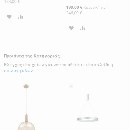
Τιμή
184,00 €
Ειδική
199,00 €
Κανονική τιμή
Τιμή
246,00 €
ΠΡΟΣΘΉΚΗ
ΠΡΟΣΘΉΚΗ
ΣΤΗ
ΓΙΑ
ΠΡΟΣΘΉΚΗ
ΠΡΟΣΘΉΚΗ
ΛΊΣΤΑ
ΣΎΓΚΡΙΣΗ
ΣΤΗ
ΓΙΑ
ΕΠΙΘΥΜΙΏΝ
ΛΊΣΤΑ
ΣΎΓΚΡΙΣΗ
Προιόντα της Κατηγοριάς
ΕΠΙΘΥΜΙΏΝ
Έλεγχος στοιχείων για να προσθέσετε στο καλάθι ή
επιλογή όλων