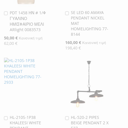
SE LED 60 AMAYA
PDT 1458 ΗΝ # 1/Φ
Προσθήκη
Προσθήκη
PENDANT NICKEL
ΓΥΑΛΙΝΟ
στο
στο
MAT
ΗΜΙΣΦΑΙΡΙΟ ΜΕΛΙ
Καλάθι
Καλάθι
HOMELIGHTING 77-
ARlight 0083573
8144
Ειδική
50,00 €
Κανονική τιμή
Ειδική
160,00 €
Τιμή
Κανονική τιμή
62,00 €
Τιμή
198,40 €
HL-210S-1P38
HL-520-2 PIPES
Προσθήκη
Προσθήκη
KHALEESI WHITE
BEIGE PENDANT 2 X
στο
στο