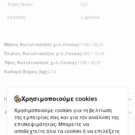
Τύπος Ντουι:
E27
εγγύηση:
2 χρόνια
Μήκος Φωτιστικού(σε χιλ./ίντσα):
1100 / 43,31
Πλάτος Φωτιστικού(σε χιλ./ίντσα):
385 / 15,16
Ύψος Φωτιστικού(σε χιλ./ίντσα):
1100 / 43,31
Καθαρό Βάρος (kg):
2,14
Χρησιμοποιούμε cookies
Περισσότερες Πληροφορίες
Χρησιμοποιούμε cookies για τη βελτίωση
Αξιολογήσεις
της εμπειρίας σας και για την ανάλυση της
επισκεψιμότητας. Μπορείτε να
αποδεχτείτε όλα τα cookies ή να επιλέξετε