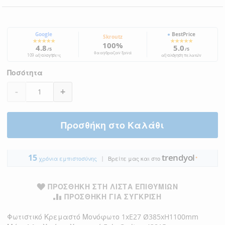
Google
●
BestPrice
Skroutz
★★★★★
★★★★★
100%
4.8
5.0
/5
/5
θα αγόραζαν ξανά
109 αξιολογήσεις
αξιολόγηση πελατών
Ποσότητα
-
+
Προσθήκη στο Καλάθι
trendyol
15
|
●
χρόνια εμπιστοσύνης
Βρείτε μας και στο
ΠΡΟΣΘΉΚΗ ΣΤΗ ΛΊΣΤΑ ΕΠΙΘΥΜΙΏΝ
ΠΡΟΣΘΉΚΗ ΓΙΑ ΣΎΓΚΡΙΣΗ
Φωτιστικό Κρεμαστό Μονόφωτο 1xE27 Ø385xH1100mm