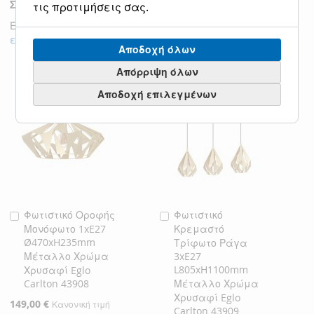
Σχετικά Προϊόντα
τις προτιμήσεις σας.
Έλεγχος στοιχείων για να προσθέσετε στο καλάθι ή
επιλογή όλων
Αποδοχή όλων
Απόρριψη όλων
Αποδοχή επιλεγμένων
Φωτιστικό Οροφής
Φωτιστικό
Προσθήκη
Προσθήκη
Μονόφωτο 1xE27
Κρεμαστό
στο
στο
Ø470xH235mm
Τρίφωτο Ράγα
Καλάθι
Καλάθι
Μέταλλο Χρώμα
3xE27
L805xH1100mm
Χρυσαφί Eglo
Carlton 43908
Μέταλλο Χρώμα
Χρυσαφί Eglo
Ειδική
149,00 €
Κανονική τιμή
Carlton 43909