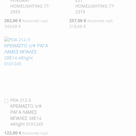
PENDANT
E27
Καλάθι
Καλάθι
HOMELIGHTING 77-
HOMELIGHTING 77-
2933
2319
Ειδική
282,00 €
Ειδική
257,00 €
Κανονική τιμή
Κανονική τιμή
Τιμή
Τιμή
349,68 €
318,68 €
PDA 212-3
Προσθήκη
ΚΡΕΜΑΣΤΟ 3/Φ
στο
ΡΑΓΑ ΛΑΜΕΣ
Καλάθι
ΜΠΑΛΕΣ 3ΧΕ14
ARlight 0101245
Ειδική
122,00 €
Κανονική τιμή