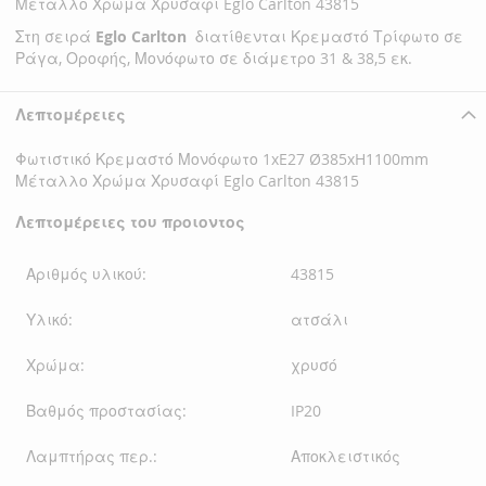
Μέταλλο Χρώμα Χρυσαφί Eglo Carlton 43815
Στη σειρά
Eglo Carlton
διατίθενται Κρεμαστό Τρίφωτο σε
Ράγα, Οροφής, Μονόφωτο σε διάμετρο 31 & 38,5 εκ.
Λεπτομέρειες
Φωτιστικό Κρεμαστό Μονόφωτο 1xE27 Ø385xH1100mm
Μέταλλο Χρώμα Χρυσαφί Eglo Carlton 43815
Λεπτομέρειες του προιοντος
Αριθμός υλικού:
43815
Υλικό:
ατσάλι
Χρώμα:
χρυσό
Βαθμός προστασίας:
IP20
Λαμπτήρας περ.:
Αποκλειστικός