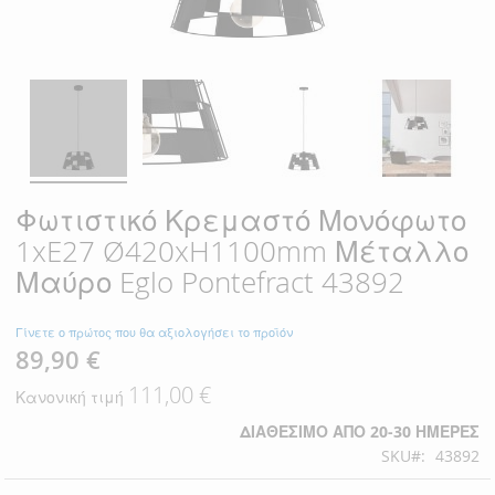
Φωτιστικό Κρεμαστό Μονόφωτο
1xE27 Ø420xH1100mm Μέταλλο
Μαύρο Eglo Pontefract 43892
Γίνετε ο πρώτος που θα αξιολογήσει το προϊόν
89,90 €
Ειδική
Τιμή
111,00 €
Κανονική τιμή
ΔΙΑΘΈΣΙΜΟ ΑΠΌ 20-30 ΗΜΈΡΕΣ
SKU
43892