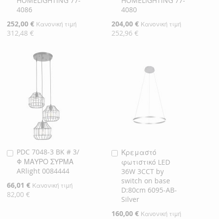
HOMELIGHTING 77-
HOMELIGHTING 77-
Καλάθι
Καλάθι
4086
4080
Ειδική
252,00 €
Ειδική
204,00 €
Κανονική τιμή
Κανονική τιμή
Τιμή
Τιμή
312,48 €
252,96 €
PDC 7048-3 BK # 3/
Κρεμαστό
Προσθήκη
Προσθήκη
Φ ΜΑΥΡΟ ΣΥΡΜΑ
φωτιστικό LED
στο
στο
ARlight 0084444
36W 3CCT by
Καλάθι
Καλάθι
switch on base
Ειδική
66,01 €
Κανονική τιμή
D:80cm 6095-AB-
Τιμή
82,00 €
Silver
Ειδική
160,00 €
Κανονική τιμή