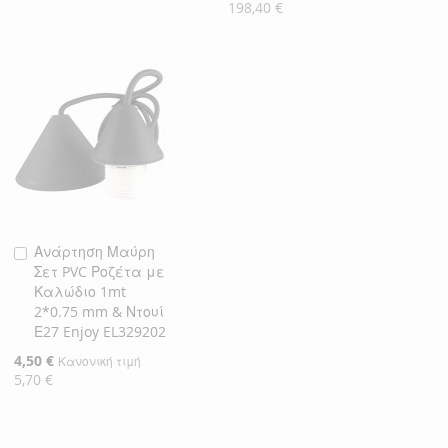
Τιμή
198,40 €
Ανάρτηση Μαύρη
Προσθήκη
Σετ PVC Ροζέτα με
στο
Καλώδιο 1mt
Καλάθι
2*0.75 mm & Ντουί
Ε27 Enjoy EL329202
Ειδική
4,50 €
Κανονική τιμή
Τιμή
5,70 €