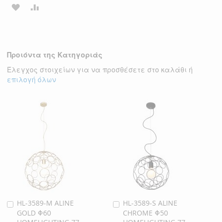
ΠΡΟΣΘΉΚΗ
ΠΡΟΣΘΉΚΗ
ΣΤΗ
ΓΙΑ
ΛΊΣΤΑ
ΣΎΓΚΡΙΣΗ
Προιόντα της Κατηγοριάς
ΕΠΙΘΥΜΙΏΝ
Έλεγχος στοιχείων για να προσθέσετε στο καλάθι ή
επιλογή όλων
HL-3589-M ALINE
HL-3589-S ALINE
Προσθήκη
Προσθήκη
GOLD Φ60
CHROME Φ50
στο
στο