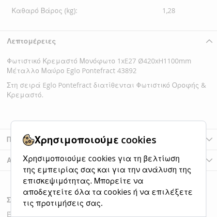
Καθαρό Βάρος (kg):
1,28
Λεπτομέρειες
Φωτιστικό Κρεμαστό Μονόφωτο 1xE27 Ø420xH1100mm
Μέταλλο Μαύρο Eglo Pontefract 43892
Στη σειρά Eglo Pontefract διατίθενται Φωτιστικό Οροφής &
Κρεμαστό.
Χρησιμοποιούμε cookies
Περισσότερες Πληροφορίες
Χρησιμοποιούμε cookies για τη βελτίωση
Αξιολογήσεις
της εμπειρίας σας και για την ανάλυση της
επισκεψιμότητας. Μπορείτε να
αποδεχτείτε όλα τα cookies ή να επιλέξετε
Σχετικά Προϊόντα
τις προτιμήσεις σας.
Έλεγχος στοιχείων για να προσθέσετε στο καλάθι ή