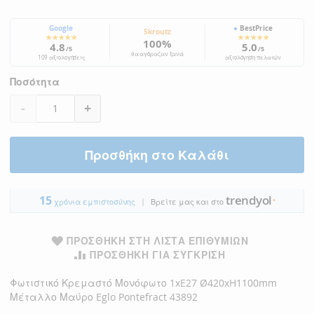
Google
●
BestPrice
Skroutz
★★★★★
★★★★★
100%
4.8
5.0
/5
/5
θα αγόραζαν ξανά
109 αξιολογήσεις
αξιολόγηση πελατών
Ποσότητα
-
+
Προσθήκη στο Καλάθι
trendyol
15
|
●
χρόνια εμπιστοσύνης
Βρείτε μας και στο
ΠΡΟΣΘΉΚΗ ΣΤΗ ΛΊΣΤΑ ΕΠΙΘΥΜΙΏΝ
ΠΡΟΣΘΉΚΗ ΓΙΑ ΣΎΓΚΡΙΣΗ
Φωτιστικό Κρεμαστό Μονόφωτο 1xE27 Ø420xH1100mm
Μέταλλο Μαύρο Eglo Pontefract 43892