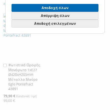
επιλογή όλων
Αποδοχή όλων
Απόρριψη όλων
Αποδοχή επιλεγμένων
Φωτιστικό Οροφής
Προσθήκη
Μονόφωτο 1xE27
στο
Ø420xH205mm
Καλάθι
Μέταλλο Μαύρο
Eglo Pontefract
43891
Ειδική
79,90 €
Κανονική τιμή
Τιμή
99,00 €