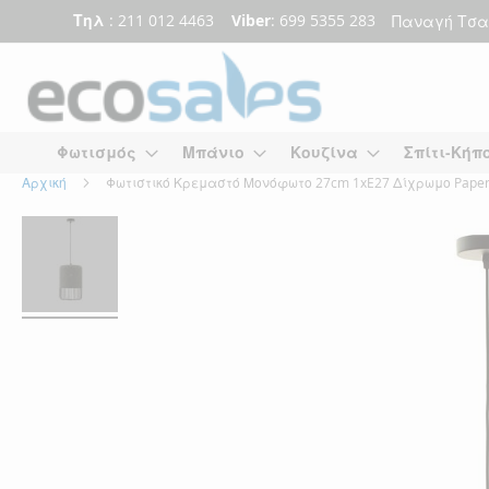
Τηλ
: 211 012 4463
Viber
: 699 5355 283
Παναγή Τσα
Μετάβαση
στο
περιεχόμενο
Φωτισμός
Μπάνιο
Κουζίνα
Σπίτι-Κήπ
Αρχική
Φωτιστικό Κρεμαστό Μονόφωτο 27cm 1xE27 Δίχρωμο Paper R
Skip
Skip
to
to
the
the
end
beginning
of
of
the
the
images
images
gallery
gallery