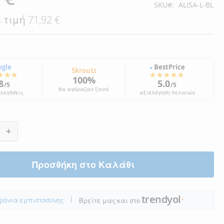
SKU
ALISA-L-BL
 τιμή
71,92 €
ogle
BestPrice
●
Skroutz
★★★
★★★★★
100%
8
5.0
/5
/5
θα αγόραζαν ξανά
ολογήσεις
αξιολόγηση πελατών
+
Προσθήκη στο Καλάθι
trendyol
|
ρόνια εμπιστοσύνης
Βρείτε μας και στο
●