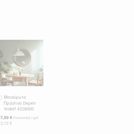
Μονόφωτο
Προσθήκη
Πράσινο Depen
στο
Viokef 4328000
Καλάθι
ιδική
67,00 €
Κανονική τιμή
ιμή
83,10 €