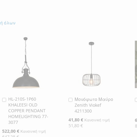
ΕΠΙΘΥΜΙΏΝ
γή όλων
HL-210S-1P60
Μονόφωτο Μαύρο
Προσθήκη
Προσθήκη
KHALEESI OLD
Zenith Viokef
στο
στο
COPPER PENDANT
4211300
Καλάθι
Καλάθι
HOMELIGHTING 77-
Ειδική
41,80 €
Ε
Κανονική τιμή
3077
Τιμή
Τ
51,80 €
Ειδική
522,00 €
Κανονική τιμή
Τιμή
647,28 €