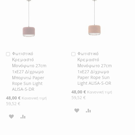
Φωτιστικό
Φωτιστικό
Προσθήκη
Προσθήκη
Κρεμαστό
Κρεμαστό
στο
στο
Μονόφωτο 27cm
Μονόφωτο 27cm
Καλάθι
Καλάθι
1xE27 Δίχρωμο
1xE27 Δίχρωμο
Paper Rope Sun
Μπορντώ Paper
Light ALISA-S-OR
Rope Sun Light
ALISA-S-DR
Ειδική
48,00 €
Κανονική τιμή
Τιμή
59,52 €
Ειδική
48,00 €
Κανονική τιμή
Τιμή
59,52 €
ΠΡΟΣΘΉΚΗ
ΠΡΟΣΘΉΚΗ
ΠΡΟΣΘΉΚΗ
ΠΡΟΣΘΉΚΗ
ΣΤΗ
ΓΙΑ
ΣΤΗ
ΓΙΑ
ΛΊΣΤΑ
ΣΎΓΚΡΙΣΗ