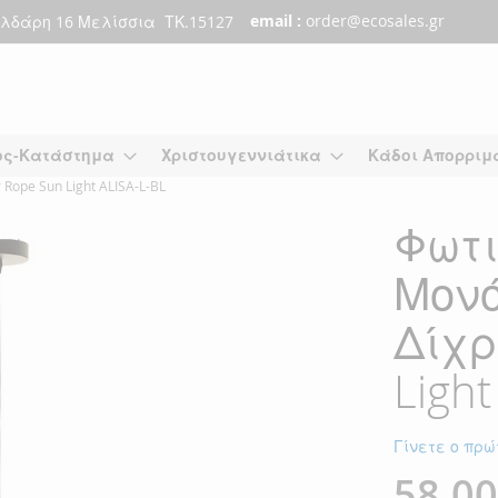
email :
order@ecosales.gr
λδάρη 16 Μελίσσια ΤΚ.15127
ος-Κατάστημα
Χριστουγεννιάτικα
Κάδοι Απορριμ
ope Sun Light ALISA-L-BL
Φωτι
Μονό
Δίχρ
Light
Γίνετε ο πρώ
58,00
Ειδική