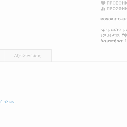
ΠΡΟΣΘΉΚ
ΠΡΟΣΘΉΚ
ΜΟΝΟΦΩΤΟ-ΚΡΕ
Κρεμαστό μο
τσιμέντου.
Ύψ
Λαμπτήρα:
1
Αξιολογήσεις
γή όλων