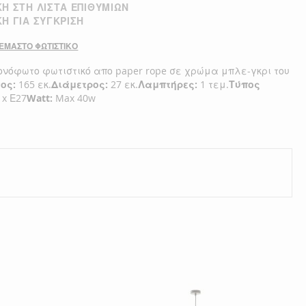
Η ΣΤΗ ΛΊΣΤΑ ΕΠΙΘΥΜΙΏΝ
Η ΓΙΑ ΣΎΓΚΡΙΣΗ
ΜΑΣΤΟ ΦΩΤΙΣΤΙΚΟ
νόφωτο φωτιστικό απο paper rope σε χρώμα μπλε-γκρι του
ος:
165 εκ.
Διάμετρος:
27 εκ.
Λαμπτήρες:
1 τεμ.
Τύπος
 x Ε27
Watt:
Max 40w