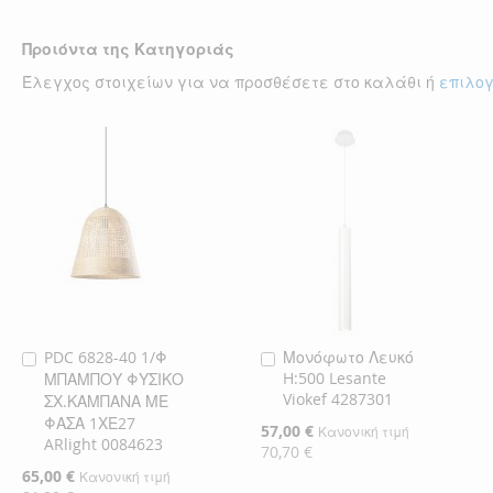
ΛΊΣΤΑ
ΣΎΓΚΡΙΣΗ
ΕΠΙΘΥΜΙΏΝ
ΕΠΙΘΥΜΙΏΝ
Προιόντα της Κατηγοριάς
Έλεγχος στοιχείων για να προσθέσετε στο καλάθι ή
επιλο
PDC 6828-40 1/Φ
Μονόφωτο Λευκό
Προσθήκη
Προσθήκη
H:500 Lesante
ΜΠΑΜΠΟΥ ΦΥΣΙΚΟ
στο
στο
Viokef 4287301
ΣΧ.ΚΑΜΠΑΝΑ ΜΕ
Καλάθι
Καλάθι
ΦΑΣΑ 1ΧΕ27
Ειδική
57,00 €
Κανονική τιμή
ARlight 0084623
Τιμή
70,70 €
Ειδική
65,00 €
Κανονική τιμή
Τιμή