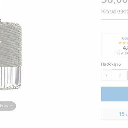
Τιμή
Κανονική
Go
★★
4.
109 αξι
Ποσότητα
-
 to zoom
15
χ