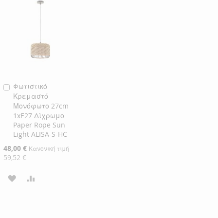
Φωτιστικό
Προσθήκη
Κρεμαστό
στο
Μονόφωτο 27cm
Καλάθι
1xE27 Δίχρωμο
Paper Rope Sun
Light ALISA-S-HC
Ειδική
48,00 €
Κανονική τιμή
Τιμή
59,52 €
ΠΡΟΣΘΉΚΗ
ΠΡΟΣΘΉΚΗ
ΣΤΗ
ΓΙΑ
ΛΊΣΤΑ
ΣΎΓΚΡΙΣΗ