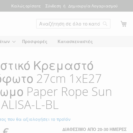
Καλώς ορίσατε
Σύνδεση
Δημιουργία Λογαριασμού
Το
Αναζήτηση
άτων
Προσφορές
Κατασκευαστές
στικό Κρεμαστό
φωτο 27cm 1xE27
ωμο Paper Rope Sun
 ALISA-L-BL
τος που θα αξιολογήσει το προϊόν
 €
ΔΙΑΘΈΣΙΜΟ ΑΠΌ 20-30 ΗΜΈΡΕΣ