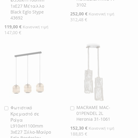
3102
1xE27 Μέταλλο
Black Eglo Stype
Ειδική
252,00 €
Κανονική τιμή
43692
Τιμή
312,48 €
Ειδική
119,00 €
Κανονική τιμή
Τιμή
147,00 €
MACRAME MAC-
Φωτιστικό
Προσθήκη
Προσθήκη
01PENDEL 2L
Κρεμαστό σε
στο
στο
Heronia 31-1061
Ράγα
Καλάθι
Καλάθι
L910xH1100mm
Ειδική
152,30 €
Κανονική τιμή
3xE27 Ξύλο-Μαύρο
Τιμή
188,85 €
Eglo Bordesley