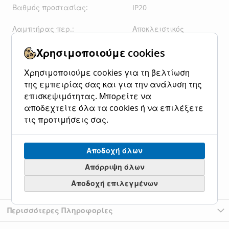
Βαθμός προστασίας:
IP20
Λαμπτήρας περ.:
Αποκλειστικός
Τύπος Ντουι:
E27
Χρησιμοποιούμε cookies
εγγύηση:
2 χρόνια
Χρησιμοποιούμε cookies για τη βελτίωση
της εμπειρίας σας και για την ανάλυση της
επισκεψιμότητας. Μπορείτε να
αποδεχτείτε όλα τα cookies ή να επιλέξετε
Μήκος Φωτιστικού(σε χιλ./ίντσα):
780 / 30,71
τις προτιμήσεις σας.
Πλάτος Φωτιστικού(σε χιλ./ίντσα):
150 / 5,91
Αποδοχή όλων
Ύψος Φωτιστικού(σε χιλ./ίντσα):
1100 / 43,31
Απόρριψη όλων
Καθαρό Βάρος (kg):
3,33
Αποδοχή επιλεγμένων
Περισσότερες Πληροφορίες