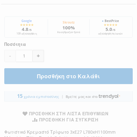
Google
●
BestPrice
Skroutz
★★★★★
★★★★★
100%
4.8
5.0
/5
/5
θα αγόραζαν ξανά
109 αξιολογήσεις
αξιολόγηση πελατών
Ποσότητα
-
+
Προσθήκη στο Καλάθι
trendyol
15
|
●
χρόνια εμπιστοσύνης
Βρείτε μας και στο
ΠΡΟΣΘΉΚΗ ΣΤΗ ΛΊΣΤΑ ΕΠΙΘΥΜΙΏΝ
ΠΡΟΣΘΉΚΗ ΓΙΑ ΣΎΓΚΡΙΣΗ
Φωτιστικό Κρεμαστό Τρίφωτο 3xE27 L780xH1100mm