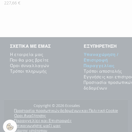
Τιμή
227,66 €
ΣΧΕΤΙΚΑ ΜΕ ΕΜΑΣ
ΕΞΥΠΗΡΕΤΗΣΗ
Η εταιρεία μας
Υπαναχώρηση /
Που θα μας βρείτε
Επιστροφή
Όροι συναλλαγών
Παραγγελίας
Τρόποι πληρωμής
Τρόποι αποστολής
Εγγυήσεις και επιστρ
Προστασία προσωπικώ
δεδομένων
Copyright © 2026 Ecosales
Προστασία προσωπικών δεδομένων και Πολιτική Cookie
Όροι Αναζήτησης
Παραγγελίες και Επιστροφές
Επικοινωνήστε μαζί μας
Χάρτης ιστότοπου