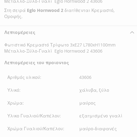
Μέταλλο-Ξύλο-Γυαλί Eglo Hornwood 2 43606
Στη σειρά
Eglo Hornwood 2
διατίθενται Κρεμαστό,
Οροφής.
Λεπτομέρειες
Φωτιστικό Κρεμαστό Τρίφωτο 3xE27 L780xH1100mm
Μέταλλο-Ξύλο-Γυαλί Eglo Hornwood 2 43606
Λεπτομέρειες του προιοντος
Αριθμός υλικού:
43606
Υλικό:
χάλυβα, ξύλο
Χρώμα:
μαύρος
Υλικο Γυαλιού/Καπέλου:
εξατμισμένο γυαλί
Χρώμα Γυαλιού/Καπέλου:
μαύρο-διαφανές