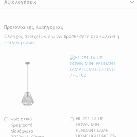
Αξιολογήσεις
Προιόντα της Κατηγοριάς
Έλεγχος στοιχείων για να προσθέσετε στο καλάθι ή
επιλογή όλων
HL-251-1A UP-
Φωτιστικό
Προσθήκη
Προσθήκη
DOWN MINI
Κρεμαστό
στο
στο
PENDANT LAMP
Μονόφωτο
Καλάθι
Καλάθι
HOMELIGHTING 77-
Ø330xH1100mm