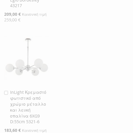
43217
Ειδική
209,00 €
Κανονική τιμή
Τιμή
259,00 €
InLight Κρεμαστό
Προσθήκη
φωτιστικό από
στο
χρώμιο μέταλλο
Καλάθι
και λευκή
οπαλίνα 6XG9
D:55cm 5321-6
Ειδική
183,60 €
Κανονική τιμή