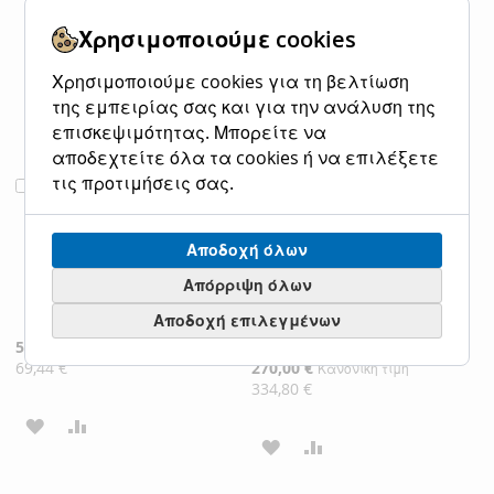
ΛΊΣΤΑ
ΣΎΓΚΡΙΣΗ
ΛΊΣΤΑ
ΣΎΓΚΡΙΣΗ
Χρησιμοποιούμε cookies
ΕΠΙΘΥΜΙΏΝ
ΕΠΙΘΥΜΙΏΝ
Χρησιμοποιούμε cookies για τη βελτίωση
της εμπειρίας σας και για την ανάλυση της
επισκεψιμότητας. Μπορείτε να
αποδεχτείτε όλα τα cookies ή να επιλέξετε
τις προτιμήσεις σας.
Φωτιστικό
Φωτιστικό
Προσθήκη
Προσθήκη
Κρεμαστό 15cm
Κρεμαστό
στο
στο
Μονόφωτο 1xG9
Πεντάφωτο
Καλάθι
Καλάθι
Αποδοχή όλων
Διάφανο
Ροζέτα 60cm 5xG9
Χειροποίητο Γυαλί
Διάφανο
Απόρριψη όλων
-Χαλκός Sun Light
Χειροποίητο Γυαλί
DOBLE-1P-CO
Sun Light DOBLE-
Αποδοχή επιλεγμένων
5R
Ειδική
56,00 €
Κανονική τιμή
Τιμή
69,44 €
Ειδική
270,00 €
Κανονική τιμή
Τιμή
334,80 €
ΠΡΟΣΘΉΚΗ
ΠΡΟΣΘΉΚΗ
ΠΡΟΣΘΉΚΗ
ΠΡΟΣΘΉΚΗ
ΣΤΗ
ΓΙΑ
ΣΤΗ
ΓΙΑ