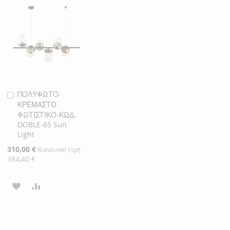
ΛΊΣΤΑ
ΣΎΓΚΡΙΣΗ
ΛΊΣΤΑ
ΣΎΓΚΡΙΣΗ
ΕΠΙΘΥΜΙΏΝ
ΕΠΙΘΥΜΙΏΝ
ΠΟΛΥΦΩΤΟ-
Προσθήκη
ΚΡΕΜΑΣΤΟ
στο
ΦΩΤΙΣΤΙΚΟ-ΚΩΔ.
Καλάθι
DOBLE-6S Sun
Light
Ειδική
310,00 €
Κανονική τιμή
Τιμή
384,40 €
ΠΡΟΣΘΉΚΗ
ΠΡΟΣΘΉΚΗ
ΣΤΗ
ΓΙΑ
ΛΊΣΤΑ
ΣΎΓΚΡΙΣΗ