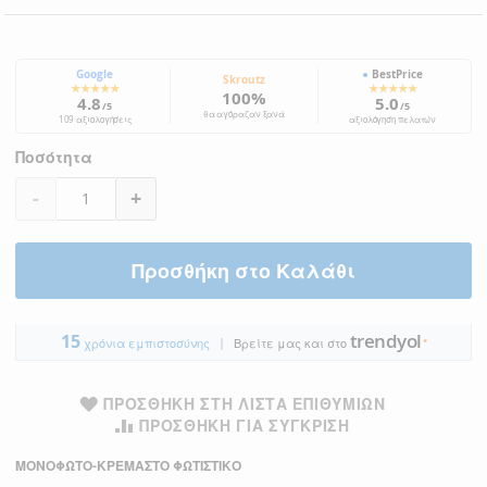
Google
●
BestPrice
Skroutz
★★★★★
★★★★★
100%
4.8
5.0
/5
/5
θα αγόραζαν ξανά
109 αξιολογήσεις
αξιολόγηση πελατών
Ποσότητα
-
+
Προσθήκη στο Καλάθι
trendyol
15
|
●
χρόνια εμπιστοσύνης
Βρείτε μας και στο
ΠΡΟΣΘΉΚΗ ΣΤΗ ΛΊΣΤΑ ΕΠΙΘΥΜΙΏΝ
ΠΡΟΣΘΉΚΗ ΓΙΑ ΣΎΓΚΡΙΣΗ
ΜΟΝΟΦΩΤΟ-ΚΡΕΜΑΣΤΟ ΦΩΤΙΣΤΙΚΟ