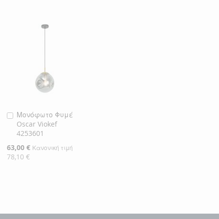
Μονόφωτο Φυμέ
Προσθήκη
Oscar Viokef
στο
4253601
Καλάθι
Ειδική
63,00 €
Κανονική τιμή
Τιμή
78,10 €