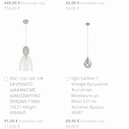
Ειδική
449,00 €
Ειδική
43,00 €
Κανονική τιμή
Κανονική τιμή
Τιμή
Τιμή
556,00 €
53,00 €
Eglo Carlton 1
PDC 1281 GN 1/Φ
Προσθήκη
Προσθήκη
Vintage Κρεμαστό
ΣΦΥΡΙΛΑΤΟ
στο
στο
Φωτιστικό
ΔΙΑΦΑΝΟ ΜΕ
Καλάθι
Καλάθι
Μονόφωτο με
ΔΙΑΚΟΣΜΗΤΙΚΟ
Ντουί E27 σε
ΠΡΑΣΙΝΟ ΓΥΑΛΙ
1XE27 ARlight
Χάλκινο Χρώμα
0084645
49997
Ειδική
91,00 €
Ειδική
69,90 €
Κανονική τιμή
Κανονική τιμή
Τιμή
Τιμή
113,00 €
86,00 €