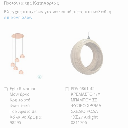
Προιόντα της Κατηγοριάς
ΕΠΙΘΥΜΙΏΝ
Έλεγχος στοιχείων για να προσθέσετε στο καλάθι ή
επιλογή όλων
Eglo Rocamar
PDV 6861-45
Προσθήκη
Προσθήκη
Μοντέρνο
ΚΡΕΜΑΣΤΟ 1/Φ
στο
στο
Κρεμαστό
ΜΠΑΜΠΟΥ ΣΕ
Καλάθι
Καλάθι
Φωτιστικό
ΦΥΣΙΚΟ ΧΡΩΜΑ
Πολύφωτο σε
ΣΧΕΔΙΟ ΡΟΔΑ
Χάλκινο Χρώμα
1ΧΕ27 ARlight
98595
0811706