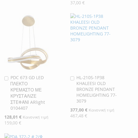
Τιμή
37,00 €
PDC 673 GD LED
HL-210S-1P38
Προσθήκη
Προσθήκη
KHALEESI OLD
ΠΛΕΚΤΟ
στο
στο
BRONZE PENDANT
ΚΡΕΜΑΣΤΟ ΜΕ
Καλάθι
Καλάθι
HOMELIGHTING 77-
ΚΡΥΣΤΑΛΙΖΕ
3079
ΣΤΕΦΑΝΙ ARlight
0104407
Ειδική
377,00 €
Κανονική τιμή
Τιμή
467,48 €
Ειδική
128,01 €
Κανονική τιμή
Τιμή
159,00 €