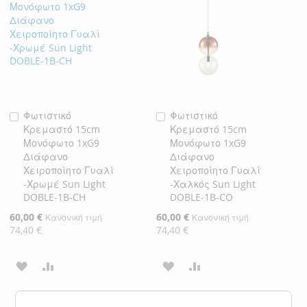
Φωτιστικό
Φωτιστικό
Προσθήκη
Προσθήκη
Κρεμαστό 15cm
Κρεμαστό 15cm
στο
στο
Μονόφωτο 1xG9
Μονόφωτο 1xG9
Καλάθι
Καλάθι
Διάφανο
Διάφανο
Χειροποίητο Γυαλί
Χειροποίητο Γυαλί
-Χρωμέ Sun Light
-Χαλκός Sun Light
DOBLE-1B-CH
DOBLE-1B-CO
Ειδική
60,00 €
Ειδική
60,00 €
Κανονική τιμή
Κανονική τιμή
Τιμή
Τιμή
74,40 €
74,40 €
ΠΡΟΣΘΉΚΗ
ΠΡΟΣΘΉΚΗ
ΠΡΟΣΘΉΚΗ
ΠΡΟΣΘΉΚΗ
ΣΤΗ
ΓΙΑ
ΣΤΗ
ΓΙΑ