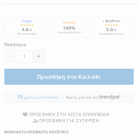
Google
●
BestPrice
Skroutz
★★★★★
★★★★★
100%
4.8
5.0
/5
/5
θα αγόραζαν ξανά
109 αξιολογήσεις
αξιολόγηση πελατών
Ποσότητα
-
+
Προσθήκη στο Καλάθι
trendyol
15
|
●
χρόνια εμπιστοσύνης
Βρείτε μας και στο
ΠΡΟΣΘΉΚΗ ΣΤΗ ΛΊΣΤΑ ΕΠΙΘΥΜΙΏΝ
ΠΡΟΣΘΉΚΗ ΓΙΑ ΣΎΓΚΡΙΣΗ
ΜΟΝΟΦΩΤΟ-ΚΡΕΜΑΣΤΟ ΦΩΤΙΣΤΙΚΟ