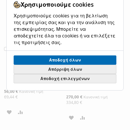
ΛΊΣΤΑ
ΣΎΓΚΡΙΣΗ
ΛΊΣΤΑ
ΣΎΓΚΡΙΣΗ
Χρησιμοποιούμε cookies
ΕΠΙΘΥΜΙΏΝ
ΕΠΙΘΥΜΙΏΝ
Χρησιμοποιούμε cookies για τη βελτίωση
της εμπειρίας σας και για την ανάλυση της
επισκεψιμότητας. Μπορείτε να
αποδεχτείτε όλα τα cookies ή να επιλέξετε
τις προτιμήσεις σας.
Φωτιστικό
Φωτιστικό
Προσθήκη
Προσθήκη
Κρεμαστό 15cm
Κρεμαστό
στο
στο
Μονόφωτο 1xG9
Πεντάφωτο
Αποδοχή όλων
Καλάθι
Καλάθι
Διάφανο
Ροζέτα 60cm 5xG9
Απόρριψη όλων
Χειροποίητο Γυαλί
Διάφανο
-Χαλκός Sun Light
Χειροποίητο Γυαλί
Αποδοχή επιλεγμένων
DOBLE-1P-CO
Sun Light DOBLE-
5R
Ειδική
56,00 €
Κανονική τιμή
Τιμή
69,44 €
Ειδική
270,00 €
Κανονική τιμή
Τιμή
334,80 €
ΠΡΟΣΘΉΚΗ
ΠΡΟΣΘΉΚΗ
ΠΡΟΣΘΉΚΗ
ΠΡΟΣΘΉΚΗ
ΣΤΗ
ΓΙΑ
ΣΤΗ
ΓΙΑ