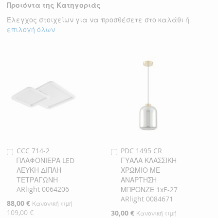
Προιόντα της Κατηγοριάς
ΕΠΙΘΥΜΙΏΝ
Έλεγχος στοιχείων για να προσθέσετε στο καλάθι ή
επιλογή όλων
CCC 714-2
PDC 1495 CR
Προσθήκη
Προσθήκη
ΠΛΑΦΟΝΙΕΡΑ LED
ΓΥΑΛΑ ΚΛΑΣΣΙΚΗ
στο
στο
ΛΕΥΚΗ ΔΙΠΛΗ
ΧΡΩΜΙΟ ΜΕ
Καλάθι
Καλάθι
ΤΕΤΡΑΓΩΝΗ
ΑΝΑΡΤΗΣΗ
ARlight 0064206
ΜΠΡΟΝΖΕ 1xE-27
ARlight 0084671
Ειδική
88,00 €
Κανονική τιμή
Τιμή
109,00 €
Ειδική
30,00 €
Κανονική τιμή