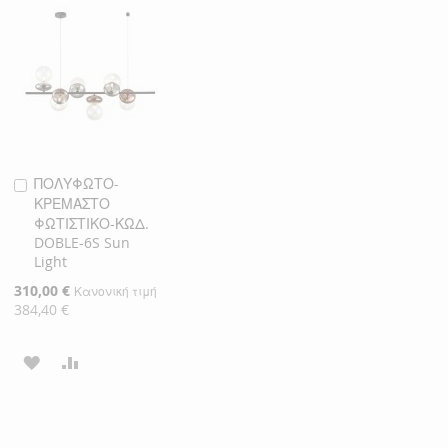
ΛΊΣΤΑ
ΣΎΓΚΡΙΣΗ
ΛΊΣΤΑ
ΣΎΓΚΡΙΣΗ
ΕΠΙΘΥΜΙΏΝ
ΕΠΙΘΥΜΙΏΝ
ΠΟΛΥΦΩΤΟ-
Προσθήκη
ΚΡΕΜΑΣΤΟ
στο
ΦΩΤΙΣΤΙΚΟ-ΚΩΔ.
Καλάθι
DOBLE-6S Sun
Light
Ειδική
310,00 €
Κανονική τιμή
Τιμή
384,40 €
ΠΡΟΣΘΉΚΗ
ΠΡΟΣΘΉΚΗ
ΣΤΗ
ΓΙΑ
ΛΊΣΤΑ
ΣΎΓΚΡΙΣΗ