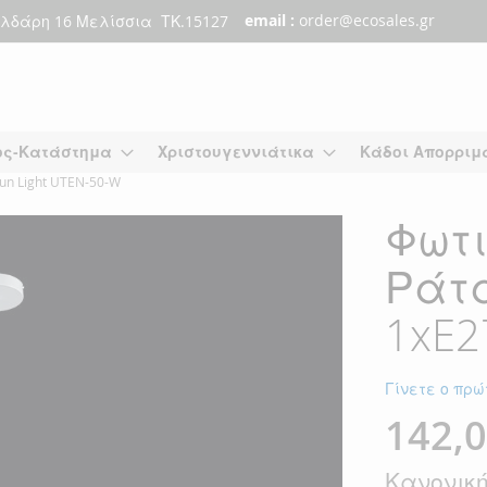
email :
order@ecosales.gr
λδάρη 16 Μελίσσια ΤΚ.15127
ος-Κατάστημα
Χριστουγεννιάτικα
Κάδοι Απορριμ
n Light UTEN-50-W
Φωτι
Ράτ
1xE2
Γίνετε ο πρώ
142,0
Ειδική
Τιμή
Κανονική