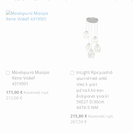
Μονόφωτο Μαύρο
InLight Κρεμαστό
Προσθήκη
Προσθήκη
Rene Viokef
φωτιστικό από
στο
στο
4319501
νίκελ ματ
Καλάθι
Καλάθι
μέταλλο και
Ειδική
171,00 €
Κανονική τιμή
διάφανο γυαλί
Τιμή
212,00 €
5XE27 D:30cm
4474-5-NM
Ειδική
215,80 €
Κανονική τιμή
Τιμή
267,59 €