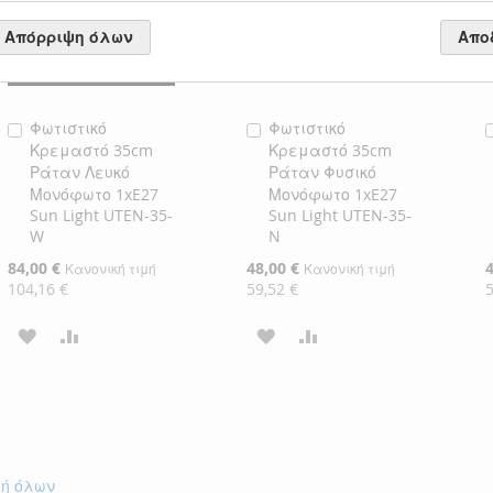
Απόρριψη όλων
Απο
Φωτιστικό
Φωτιστικό
Προσθήκη
Προσθήκη
Κρεμαστό 35cm
Κρεμαστό 35cm
στο
στο
Ράταν Λευκό
Ράταν Φυσικό
Καλάθι
Καλάθι
Μονόφωτο 1xE27
Μονόφωτο 1xE27
Sun Light UTEN-35-
Sun Light UTEN-35-
W
N
Ειδική
84,00 €
Ειδική
48,00 €
Ε
Κανονική τιμή
Κανονική τιμή
Τιμή
Τιμή
Τ
104,16 €
59,52 €
ΠΡΟΣΘΉΚΗ
ΠΡΟΣΘΉΚΗ
ΠΡΟΣΘΉΚΗ
ΠΡΟΣΘΉΚΗ
ΣΤΗ
ΓΙΑ
ΣΤΗ
ΓΙΑ
ΛΊΣΤΑ
ΣΎΓΚΡΙΣΗ
ΛΊΣΤΑ
ΣΎΓΚΡΙΣΗ
ΕΠΙΘΥΜΙΏΝ
ΕΠΙΘΥΜΙΏΝ
γή όλων